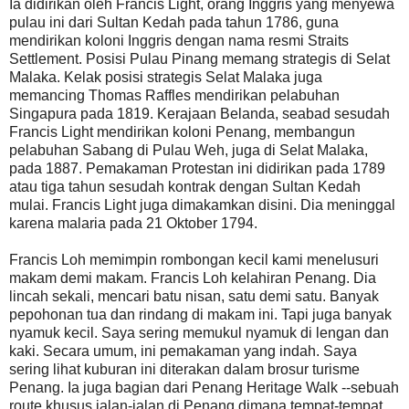
Ia didirikan oleh Francis Light, orang Inggris yang menyewa
pulau ini dari Sultan Kedah pada tahun 1786, guna
mendirikan koloni Inggris dengan nama resmi Straits
Settlement. Posisi Pulau Pinang memang strategis di Selat
Malaka. Kelak posisi strategis Selat Malaka juga
memancing Thomas Raffles mendirikan pelabuhan
Singapura pada 1819. Kerajaan Belanda, seabad sesudah
Francis Light mendirikan koloni Penang, membangun
pelabuhan Sabang di Pulau Weh, juga di Selat Malaka,
pada 1887. Pemakaman Protestan ini didirikan pada 1789
atau tiga tahun sesudah kontrak dengan Sultan Kedah
mulai. Francis Light juga dimakamkan disini. Dia meninggal
karena malaria pada 21 Oktober 1794.
Francis Loh memimpin rombongan kecil kami menelusuri
makam demi makam. Francis Loh kelahiran Penang. Dia
lincah sekali, mencari batu nisan, satu demi satu. Banyak
pepohonan tua dan rindang di makam ini. Tapi juga banyak
nyamuk kecil. Saya sering memukul nyamuk di lengan dan
kaki. Secara umum, ini pemakaman yang indah. Saya
sering lihat kuburan ini diterakan dalam brosur turisme
Penang. Ia juga bagian dari Penang Heritage Walk --sebuah
route khusus jalan-jalan di Penang dimana tempat-tempat