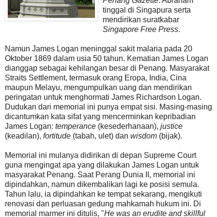
Penang Gazette
. Abraham
tinggal di Singapura serta
mendirikan suratkabar
Singapore Free Press
.
Namun James Logan meninggal sakit malaria pada 20
Oktober 1869 dalam usia 50 tahun. Kematian James Logan
dianggap sebagai kehilangan besar di Penang. Masyarakat
Straits Settlement, termasuk orang Eropa, India, Cina
maupun Melayu, mengumpulkan uang dan mendirikan
peringatan untuk menghormati James Richardson Logan.
Dudukan dari memorial ini punya empat sisi. Masing-masing
dicantumkan kata sifat yang mencerminkan kepribadian
James Logan:
temperance
(kesederhanaan),
justice
(keadilan),
fortitude
(tabah, ulet) dan
wisdom
(bijak).
Memorial ini mulanya didirikan di depan Supreme Court
guna mengingat apa yang dilakukan James Logan untuk
masyarakat Penang. Saat Perang Dunia II, memorial ini
dipindahkan, namun dikembalikan lagi ke posisi semula.
Tahun lalu, ia dipindahkan ke tempat sekarang, mengikuti
renovasi dan perluasan gedung mahkamah hukum ini. Di
memorial marmer ini ditulis, "
He was an erudite and skillful