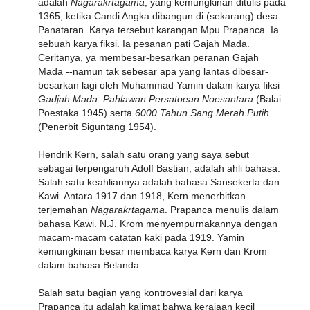
adalah
Nagarakrtagama
, yang kemungkinan ditulis pada
1365, ketika Candi Angka dibangun di (sekarang) desa
Panataran. Karya tersebut karangan Mpu Prapanca. Ia
sebuah karya fiksi. Ia pesanan pati Gajah Mada.
Ceritanya, ya membesar-besarkan peranan Gajah
Mada --namun tak sebesar apa yang lantas dibesar-
besarkan lagi oleh Muhammad Yamin dalam karya fiksi
Gadjah Mada: Pahlawan Persatoean Noesantara
(Balai
Poestaka 1945) serta
6000 Tahun Sang Merah Putih
(Penerbit Siguntang 1954).
Hendrik Kern, salah satu orang yang saya sebut
sebagai terpengaruh Adolf Bastian, adalah ahli bahasa.
Salah satu keahliannya adalah bahasa Sansekerta dan
Kawi. Antara 1917 dan 1918, Kern menerbitkan
terjemahan
Nagarakrtagama
. Prapanca menulis dalam
bahasa Kawi. N.J. Krom menyempurnakannya dengan
macam-macam catatan kaki pada 1919. Yamin
kemungkinan besar membaca karya Kern dan Krom
dalam bahasa Belanda.
Salah satu bagian yang kontrovesial dari karya
Prapanca itu adalah kalimat bahwa kerajaan kecil