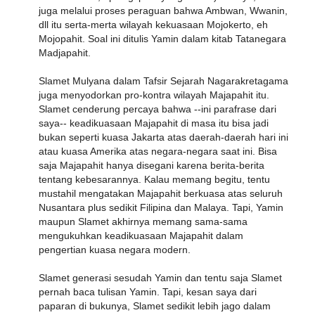
juga melalui proses peraguan bahwa Ambwan, Wwanin,
dll itu serta-merta wilayah kekuasaan Mojokerto, eh
Mojopahit. Soal ini ditulis Yamin dalam kitab Tatanegara
Madjapahit.
Slamet Mulyana dalam Tafsir Sejarah Nagarakretagama
juga menyodorkan pro-kontra wilayah Majapahit itu.
Slamet cenderung percaya bahwa --ini parafrase dari
saya-- keadikuasaan Majapahit di masa itu bisa jadi
bukan seperti kuasa Jakarta atas daerah-daerah hari ini
atau kuasa Amerika atas negara-negara saat ini. Bisa
saja Majapahit hanya disegani karena berita-berita
tentang kebesarannya. Kalau memang begitu, tentu
mustahil mengatakan Majapahit berkuasa atas seluruh
Nusantara plus sedikit Filipina dan Malaya. Tapi, Yamin
maupun Slamet akhirnya memang sama-sama
mengukuhkan keadikuasaan Majapahit dalam
pengertian kuasa negara modern.
Slamet generasi sesudah Yamin dan tentu saja Slamet
pernah baca tulisan Yamin. Tapi, kesan saya dari
paparan di bukunya, Slamet sedikit lebih jago dalam