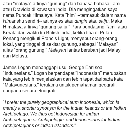
atau "malaya" artinya "gunung" dari bahasa-bahasa Tamil
atau Dravidia di kawasan India. Dia mengingatkan saya
nama Puncak Himalaya. Kata "him" --termasuk dalam nama
Him
anshu sendiri-- artinya
es
atau
dingin
atau
salju
. Maka
Himalaya artinya "gunung salju." Para pendatang Tamil atau
Kerala dari waktu tiu British India, ketika tiba di Pulau
Penang mengikuti Francis Light, menyebut orang-orang
lokal, yang tinggal di sekitar gunung, sebagai "Malayan"
alias "orang gunung."
Malayan
lantas berubah jadi Malay
dan Melayu.
James Logan menanggapi usul George Earl soal
"Indunesians." Logan berpendapat "Indonesian" merupakan
kata yang lebih menjelaskan dan lebih tepat daripada kata
"Malayunesians," terutama untuk pemahaman geografi,
daripada secara etnografi.
"
I prefer the purely geographical term Indonesia, which is
merely a shorter synonym for the Indian islands or the Indian
Archipelago. We thus get Indonesian for Indian
Archipelagian or Archipelagic, and Indonesians for Indian
Archipelagians or Indian Islanders
."