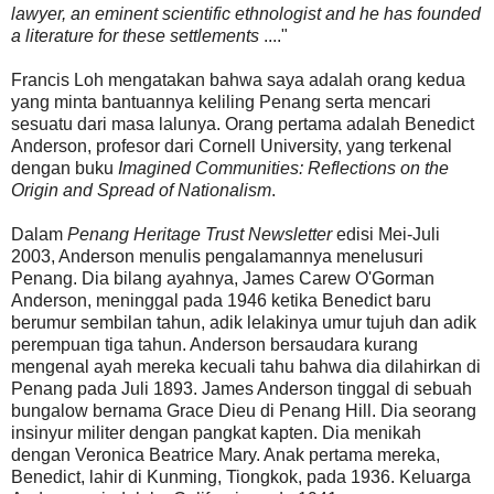
lawyer, an eminent scientific ethnologist and he has founded
a literature for these settlements
...."
Francis Loh mengatakan bahwa saya adalah orang kedua
yang minta bantuannya keliling Penang serta mencari
sesuatu dari masa lalunya. Orang pertama adalah Benedict
Anderson, profesor dari Cornell University, yang terkenal
dengan buku
Imagined Communities: Reflections on the
Origin and Spread of Nationalism
.
Dalam
Penang Heritage Trust Newsletter
edisi Mei-Juli
2003, Anderson menulis pengalamannya menelusuri
Penang. Dia bilang ayahnya, James Carew O'Gorman
Anderson, meninggal pada 1946 ketika Benedict baru
berumur sembilan tahun, adik lelakinya umur tujuh dan adik
perempuan tiga tahun. Anderson bersaudara kurang
mengenal ayah mereka kecuali tahu bahwa dia dilahirkan di
Penang pada Juli 1893. James Anderson tinggal di sebuah
bungalow bernama Grace Dieu di Penang Hill. Dia seorang
insinyur militer dengan pangkat kapten. Dia menikah
dengan Veronica Beatrice Mary. Anak pertama mereka,
Benedict, lahir di Kunming, Tiongkok, pada 1936. Keluarga