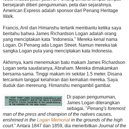
bersejarah diberi pengumuman, peta dan sejarahnya.
American Express adalah sponsor dari Penang Heritage
Walk.
Francis, Anil dan Himanshu tertarik membantu ketika saya
beritahu bahwa James Richardson Logan adalah orang
yang menciptakan kata "Indonesia." Mereka kenal nama
Logan. Di Penang ada Logan Street. Namun mereka tak
sangka Logan pula yang menciptakan kata Indonesia.
Akhirnya, kami menemukan batu makam James Richardson
Logan serta saudaranya, Abraham. Mereka dimakamkan
bersama-sama. Tinggi makam ini sekitar 1.5 meter. Disana
tercantum tanggal kelahiran dan kematian mereka. Saya
duduk dan merenung. Himanshu mengambil gambar.
Di papan pengumuman,
James Logan diterangkan
sebagai, "
Penang's foremost
man of the press and champion of the natives causes,
enshrined in the
Logan Memorial
in the grounds of the high
court
." Antara 1847 dan 1859, dia menerbitkan
Journal of the