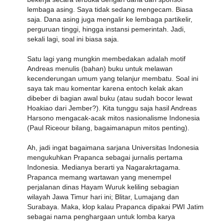
lembaga asing. Saya tidak sedang mengecam. Biasa
saja. Dana asing juga mengalir ke lembaga partikelir,
perguruan tinggi, hingga instansi pemerintah. Jadi,
sekali lagi, soal ini biasa saja.
Satu lagi yang mungkin membedakan adalah motif
Andreas menulis (bahan) buku untuk melawan
kecenderungan umum yang telanjur membatu. Soal ini
saya tak mau komentar karena entoch kelak akan
dibeber di bagian awal buku (atau sudah bocor lewat
Hoakiao dari Jember?). Kita tunggu saja hasil Andreas
Harsono mengacak-acak mitos nasionalisme Indonesia
(Paul Riceour bilang, bagaimanapun mitos penting).
Ah, jadi ingat bagaimana sarjana Universitas Indonesia
mengukuhkan Prapanca sebagai jurnalis pertama
Indonesia. Medianya berarti ya Nagarakrtagama.
Prapanca memang wartawan yang menempel
perjalanan dinas Hayam Wuruk keliling sebagian
wilayah Jawa Timur hari ini; Blitar, Lumajang dan
Surabaya. Maka, klop kalau Prapanca dipakai PWI Jatim
sebagai nama penghargaan untuk lomba karya