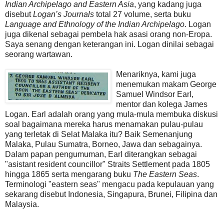
Indian Archipelago and Eastern Asia
, yang kadang juga
disebut
Logan’s Journals
total 27 volume, serta buku
Language and Ethnology of the Indian Archipelago
. Logan
juga dikenal sebagai pembela hak asasi orang non-Eropa.
Saya senang dengan keterangan ini. Logan dinilai sebagai
seorang wartawan.
Menariknya, kami juga
menemukan makam George
Samuel Windsor Earl,
mentor dan kolega James
Logan. Earl adalah orang yang mula-mula membuka diskusi
soal bagaimana mereka harus menamakan pulau-pulau
yang terletak di Selat Malaka itu? Baik Semenanjung
Malaka, Pulau Sumatra, Borneo, Jawa dan sebagainya.
Dalam papan pengumuman, Earl diterangkan sebagai
"asistant resident councillor" Straits Settlement pada 1805
hingga 1865 serta mengarang buku
The Eastern Seas
.
Terminologi "eastern seas" mengacu pada kepulauan yang
sekarang disebut Indonesia, Singapura, Brunei, Filipina dan
Malaysia.