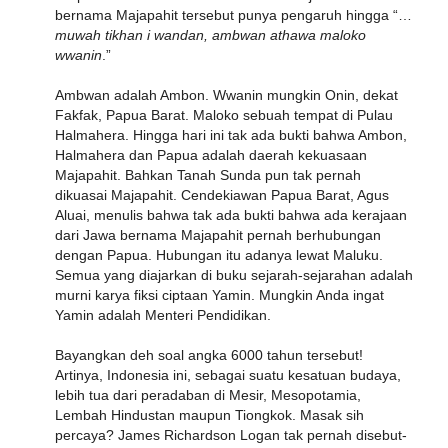
bernama Majapahit tersebut punya pengaruh hingga “…
muwah tikhan i wandan, ambwan athawa maloko
wwanin
.”
Ambwan adalah Ambon. Wwanin mungkin Onin, dekat
Fakfak, Papua Barat. Maloko sebuah tempat di Pulau
Halmahera. Hingga hari ini tak ada bukti bahwa Ambon,
Halmahera dan Papua adalah daerah kekuasaan
Majapahit. Bahkan Tanah Sunda pun tak pernah
dikuasai Majapahit. Cendekiawan Papua Barat, Agus
Aluai, menulis bahwa tak ada bukti bahwa ada kerajaan
dari Jawa bernama Majapahit pernah berhubungan
dengan Papua. Hubungan itu adanya lewat Maluku.
Semua yang diajarkan di buku sejarah-sejarahan adalah
murni karya fiksi ciptaan Yamin. Mungkin Anda ingat
Yamin adalah Menteri Pendidikan.
Bayangkan deh soal angka 6000 tahun tersebut!
Artinya, Indonesia ini, sebagai suatu kesatuan budaya,
lebih tua dari peradaban di Mesir, Mesopotamia,
Lembah Hindustan maupun Tiongkok. Masak sih
percaya? James Richardson Logan tak pernah disebut-