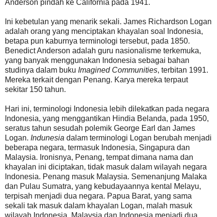
Anderson pindah ke California pada 1941.
Ini kebetulan yang menarik sekali. James Richardson Logan
adalah orang yang menciptakan khayalan soal Indonesia,
betapa pun kaburnya terminologi tersebut, pada 1850.
Benedict Anderson adalah guru nasionalisme terkemuka,
yang banyak menggunakan Indonesia sebagai bahan
studinya dalam buku
Imagined Communities
, terbitan 1991.
Mereka terkait dengan Penang. Karya mereka terpaut
sekitar 150 tahun.
Hari ini, terminologi Indonesia lebih dilekatkan pada negara
Indonesia, yang menggantikan Hindia Belanda, pada 1950,
seratus tahun sesudah polemik George Earl dan James
Logan.
Indunesia
dalam terminologi Logan berubah menjadi
beberapa negara, termasuk Indonesia, Singapura dan
Malaysia. Ironisnya, Penang, tempat dimana nama dan
khayalan ini diciptakan, tidak masuk dalam wilayah negara
Indonesia. Penang masuk Malaysia. Semenanjung Malaka
dan Pulau Sumatra, yang kebudayaannya kental Melayu,
terpisah menjadi dua negara. Papua Barat, yang sama
sekali tak masuk dalam khayalan Logan, malah masuk
wilayah Indonesia. Malaysia dan Indonesia menjadi dua