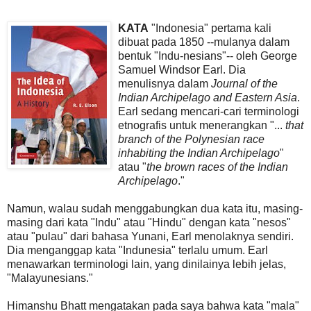
KATA
"Indonesia" pertama kali
dibuat pada 1850 --mulanya dalam
bentuk "Indu-nesians"-- oleh George
Samuel Windsor Earl. Dia
menulisnya dalam
Journal of the
Indian Archipelago and Eastern Asia
.
Earl sedang mencari-cari terminologi
etnografis untuk menerangkan "...
that
branch of the Polynesian race
inhabiting the Indian Archipelago
"
atau "
the brown races of the Indian
Archipelago
."
Namun, walau sudah menggabungkan dua kata itu, masing-
masing dari kata "Indu" atau "Hindu" dengan kata "nesos"
atau "pulau" dari bahasa Yunani, Earl menolaknya sendiri.
Dia menganggap kata "Indunesia" terlalu umum. Earl
menawarkan terminologi lain, yang dinilainya lebih jelas,
"Malayunesians."
Himanshu Bhatt mengatakan pada saya bahwa kata "mala"