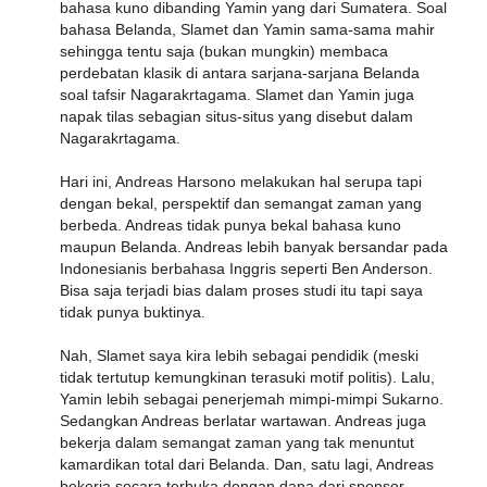
bahasa kuno dibanding Yamin yang dari Sumatera. Soal
bahasa Belanda, Slamet dan Yamin sama-sama mahir
sehingga tentu saja (bukan mungkin) membaca
perdebatan klasik di antara sarjana-sarjana Belanda
soal tafsir Nagarakrtagama. Slamet dan Yamin juga
napak tilas sebagian situs-situs yang disebut dalam
Nagarakrtagama.
Hari ini, Andreas Harsono melakukan hal serupa tapi
dengan bekal, perspektif dan semangat zaman yang
berbeda. Andreas tidak punya bekal bahasa kuno
maupun Belanda. Andreas lebih banyak bersandar pada
Indonesianis berbahasa Inggris seperti Ben Anderson.
Bisa saja terjadi bias dalam proses studi itu tapi saya
tidak punya buktinya.
Nah, Slamet saya kira lebih sebagai pendidik (meski
tidak tertutup kemungkinan terasuki motif politis). Lalu,
Yamin lebih sebagai penerjemah mimpi-mimpi Sukarno.
Sedangkan Andreas berlatar wartawan. Andreas juga
bekerja dalam semangat zaman yang tak menuntut
kamardikan total dari Belanda. Dan, satu lagi, Andreas
bekerja secara terbuka dengan dana dari sponsor