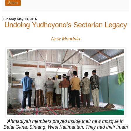
Share
Tuesday, May 13, 2014
Undoing Yudhoyono’s Sectarian Legacy
New Mandala
Ahmadiyah members prayed inside their new mosque in
Balai Gana, Sintang, West Kalimantan. They had their imam