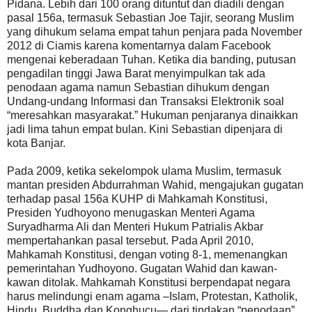
Pidana. Lebih dari 100 orang dituntut dan diadili dengan
pasal 156a, termasuk Sebastian Joe Tajir, seorang Muslim
yang dihukum selama empat tahun penjara pada November
2012 di Ciamis karena komentarnya dalam Facebook
mengenai keberadaan Tuhan. Ketika dia banding, putusan
pengadilan tinggi Jawa Barat menyimpulkan tak ada
penodaan agama namun Sebastian dihukum dengan
Undang-undang Informasi dan Transaksi Elektronik soal
“meresahkan masyarakat.” Hukuman penjaranya dinaikkan
jadi lima tahun empat bulan. Kini Sebastian dipenjara di
kota Banjar.
Pada 2009, ketika sekelompok ulama Muslim, termasuk
mantan presiden Abdurrahman Wahid, mengajukan gugatan
terhadap pasal 156a KUHP di Mahkamah Konstitusi,
Presiden Yudhoyono menugaskan Menteri Agama
Suryadharma Ali dan Menteri Hukum Patrialis Akbar
mempertahankan pasal tersebut. Pada April 2010,
Mahkamah Konstitusi, dengan voting 8-1, memenangkan
pemerintahan Yudhoyono. Gugatan Wahid dan kawan-
kawan ditolak. Mahkamah Konstitusi berpendapat negara
harus melindungi enam agama –Islam, Protestan, Katholik,
Hindu, Buddha dan Konghucu— dari tindakan “penodaan”