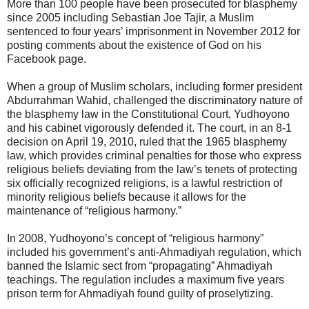
More than 100 people have been prosecuted for blasphemy
since 2005 including Sebastian Joe Tajir, a Muslim
sentenced to four years’ imprisonment in November 2012 for
posting comments about the existence of God on his
Facebook page.
When a group of Muslim scholars, including former president
Abdurrahman Wahid, challenged the discriminatory nature of
the blasphemy law in the Constitutional Court, Yudhoyono
and his cabinet vigorously defended it. The court, in an 8-1
decision on April 19, 2010, ruled that the 1965 blasphemy
law, which provides criminal penalties for those who express
religious beliefs deviating from the law’s tenets of protecting
six officially recognized religions, is a lawful restriction of
minority religious beliefs because it allows for the
maintenance of “religious harmony.”
In 2008, Yudhoyono’s concept of “religious harmony”
included his government’s anti-Ahmadiyah regulation, which
banned the Islamic sect from “propagating” Ahmadiyah
teachings. The regulation includes a maximum five years
prison term for Ahmadiyah found guilty of proselytizing.