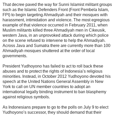
That decree paved the way for Sunni Islamist militant groups
such as the Islamic Defenders Front (Front Pembela Islam,
FPI) to begin targeting Ahmadiyah and their mosques with
harassment, intimidation and violence. The most egregious
example of that violence occurred in February 2011, when
Muslim militants killed three Ahmadiyah men in Cikeusik,
western Java, in an unprovoked attack during which police
on the scene refused to intervene to help the Ahmadiyah.
Across Java and Sumatra there are currently more than 100
Ahmadiyah mosques shuttered at the order of local
governments.
President Yudhoyono has failed to act to roll back these
abuses and to protect the rights of Indonesia’s religious
minorities. Instead, in October 2012 Yudhoyono devoted his
speech at the United Nations General Assembly in New
York to call on UN member countries to adopt an
international legally binding instrument to ban blasphemy
against religious symbols.
As Indonesians prepare to go to the polls on July 9 to elect
Yudhoyono’s successor, they should demand that their