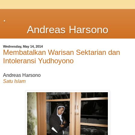
.
Andreas Harsono
Wednesday, May 14, 2014
Membatalkan Warisan Sektarian dan
Intoleransi Yudhoyono
Andreas Harsono
Satu Islam