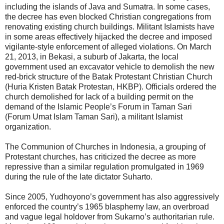
including the islands of Java and Sumatra. In some cases,
the decree has even blocked Christian congregations from
renovating existing church buildings. Militant Islamists have
in some areas effectively hijacked the decree and imposed
vigilante-style enforcement of alleged violations. On March
21, 2013, in Bekasi, a suburb of Jakarta, the local
government used an excavator vehicle to demolish the new
red-brick structure of the Batak Protestant Christian Church
(Huria Kristen Batak Protestan, HKBP). Officials ordered the
church demolished for lack of a building permit on the
demand of the Islamic People’s Forum in Taman Sari
(Forum Umat Islam Taman Sari), a militant Islamist
organization.
The Communion of Churches in Indonesia, a grouping of
Protestant churches, has criticized the decree as more
repressive than a similar regulation promulgated in 1969
during the rule of the late dictator Suharto.
Since 2005, Yudhoyono’s government has also aggressively
enforced the country’s 1965 blasphemy law, an overbroad
and vague legal holdover from Sukarno’s authoritarian rule.