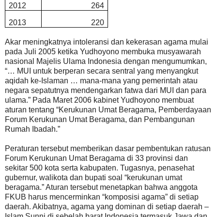
2012
264
2013
220
Akar meningkatnya intoleransi dan kekerasan agama mulai
pada Juli 2005 ketika Yudhoyono membuka musyawarah
nasional Majelis Ulama Indonesia dengan mengumumkan,
“… MUI untuk berperan secara sentral yang menyangkut
aqidah ke-Islaman … mana-mana yang pemerintah atau
negara sepatutnya mendengarkan fatwa dari MUI dan para
ulama.” Pada Maret 2006 kabinet Yudhoyono membuat
aturan tentang “Kerukunan Umat Beragama, Pemberdayaan
Forum Kerukunan Umat Beragama, dan Pembangunan
Rumah Ibadah.”
Peraturan tersebut memberikan dasar pembentukan ratusan
Forum Kerukunan Umat Beragama di 33 provinsi dan
sekitar 500 kota serta kabupaten. Tugasnya, penasehat
gubernur, walikota dan bupati soal “kerukunan umat
beragama.” Aturan tersebut menetapkan bahwa anggota
FKUB harus mencerminkan “komposisi agama” di setiap
daerah. Akibatnya, agama yang dominan di setiap daerah –
Islam Sunni di sebelah barat Indonesia termasuk Jawa dan