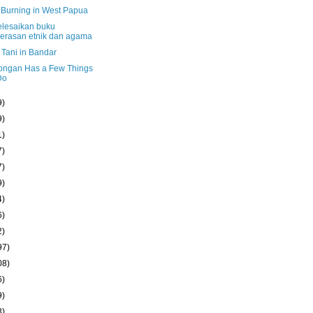
 Burning in West Papua
lesaikan buku
erasan etnik dan agama
Tani in Bandar
ongan Has a Few Things
Do
9)
9)
1)
7)
7)
9)
4)
6)
2)
97)
08)
6)
9)
3)