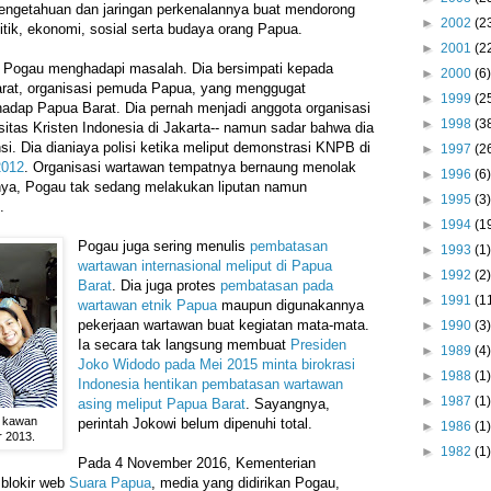
engetahuan dan jaringan perkenalannya buat mendorong
►
2002
(2
litik, ekonomi, sosial serta budaya orang Papua.
►
2001
(2
at Pogau menghadapi masalah. Dia bersimpati kepada
►
2000
(6)
rat, organisasi pemuda Papua, yang menggugat
►
1999
(2
adap Papua Barat. Dia pernah menjadi anggota organisasi
►
1998
(3
ersitas Kristen Indonesia di Jakarta-- namun sadar bahwa dia
i. Dia dianiaya polisi ketika meliput demonstrasi KNPB di
►
1997
(2
2012
. Organisasi wartawan tempatnya bernaung menolak
►
1996
(6)
nya, Pogau tak sedang melakukan liputan namun
►
1995
(3)
.
►
1994
(1
Pogau juga sering menulis
pembatasan
►
1993
(1)
wartawan internasional meliput di Papua
►
1992
(2)
Barat
. Dia juga protes
pembatasan pada
►
1991
(1
wartawan etnik Papua
maupun digunakannya
pekerjaan wartawan buat kegiatan mata-mata.
►
1990
(3)
Ia secara tak langsung membuat
Presiden
►
1989
(4)
Joko Widodo pada Mei 2015 minta birokrasi
►
1988
(1)
Indonesia hentikan pembatasan wartawan
►
1987
(1)
asing meliput Papua Barat
. Sayangnya,
n kawan
perintah Jokowi belum dipenuhi total.
►
1986
(1)
 2013.
►
1982
(1)
Pada 4 November 2016, Kementerian
 blokir web
Suara Papua
, media yang didirikan Pogau,