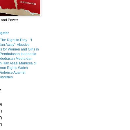
m and Power
egator
 The Right to Pray
“I
Run Away”: Abusive
s for Women and Girls in
Pembatasan Indonesia
ebebasan Media dan
 Hak Asasi Manusia di
an Rights Watch:
Violence Against
inorities
e
6)
1)
7)
7)