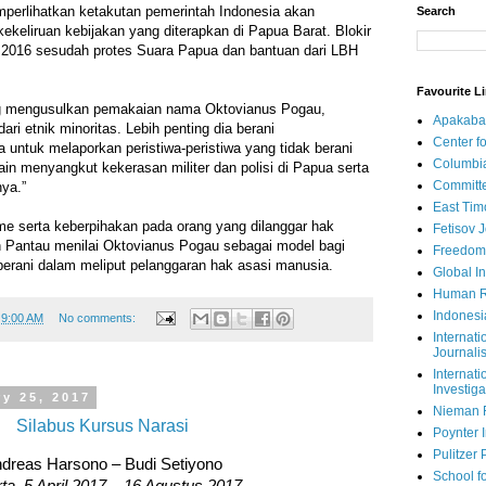
emperlihatkan ketakutan pemerintah Indonesia akan
Search
ekeliruan kebijakan yang diterapkan di Papua Barat. Blokir
2016 sesudah protes Suara Papua dan bantuan dari LBH
Favourite L
g mengusulkan pemakaian nama Oktovianus Pogau,
Apakaba
ari etnik minoritas. Lebih penting dia berani
Center fo
ntuk melaporkan peristiwa-peristiwa yang tidak berani
Columbi
ain menyangkut kekerasan militer dan polisi di Papua serta
Committe
ya.”
East Tim
me serta keberpihakan pada orang yang dilanggar hak
Fetisov 
Pantau menilai Oktovianus Pogau sebagai model bagi
Freedom
erani dalam meliput pelanggaran hak asasi manusia.
Global In
Human R
Indonesi
t
9:00 AM
No comments:
Internati
Journalis
Internati
Investiga
y 25, 2017
Nieman 
Silabus Kursus Narasi
Poynter I
Pulitzer 
dreas Harsono – Budi Setiyono
School fo