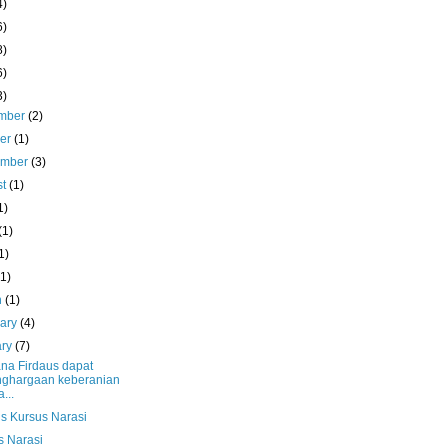
4)
6)
8)
6)
3)
mber
(2)
ber
(1)
ember
(3)
st
(1)
1)
(1)
1)
(1)
h
(1)
uary
(4)
ary
(7)
ana Firdaus dapat
ghargaan keberanian
...
us Kursus Narasi
s Narasi