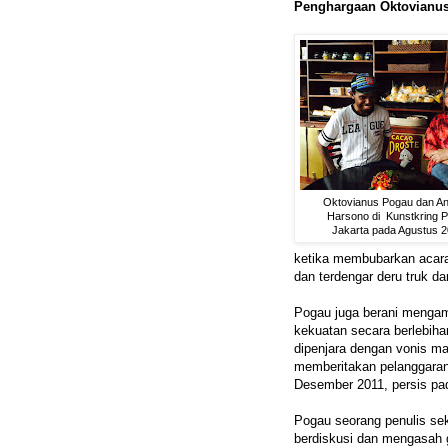
Penghargaan Oktovianu
Oktovianus Pogau dan A
Harsono di Kunstkring Pa
Jakarta pada Agustus 2
ketika membubarkan acara
dan terdengar deru truk d
Pogau juga berani mengamb
kekuatan secara berlebiha
dipenjara dengan vonis ma
memberitakan pelanggaran
Desember 2011, persis pad
Pogau seorang penulis se
berdiskusi dan mengasah g