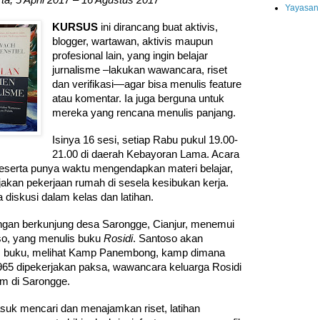
ta, 5 April 2017 – 16 Agustus 2017
Yayasan
KURSUS
ini dirancang buat aktivis,
blogger, wartawan, aktivis maupun
profesional lain, yang ingin belajar
jurnalisme –lakukan wawancara, riset
dan verifikasi—agar bisa menulis feature
atau komentar. Ia juga berguna untuk
mereka yang rencana menulis panjang.
Isinya 16 sesi, setiap Rabu pukul 19.00-
21.00 di daerah Kebayoran Lama. Acara
eserta punya waktu mengendapkan materi belajar,
kan pekerjaan rumah di sesela kesibukan kerja.
 diskusi dalam kelas dan latihan.
ngan berkunjung desa Sarongge, Cianjur, menemui
o, yang menulis buku
Rosidi
. Santoso akan
m buku, melihat Kamp Panembong, kamp dimana
 1965 dipekerjakan paksa, wawancara keluarga Rosidi
m di Sarongge.
uk mencari dan menajamkan riset, latihan