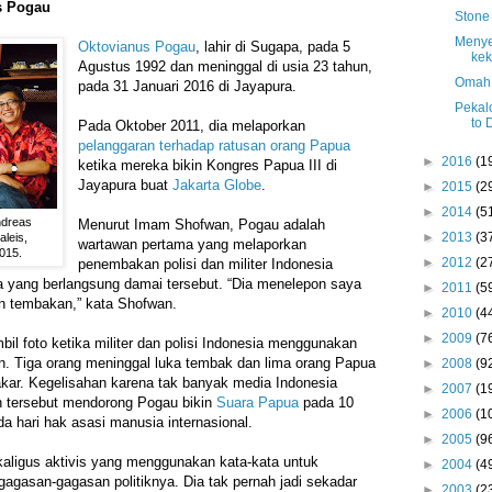
s Pogau
Stone
Menye
Oktovianus Pogau
, lahir di Sugapa, pada 5
kek
Agustus 1992 dan meninggal di usia 23 tahun,
Omah 
pada 31 Januari 2016 di Jayapura.
Pekal
to 
Pada Oktober 2011, dia melaporkan
pelanggaran terhadap ratusan orang Papua
►
2016
(1
ketika mereka bikin Kongres Papua III di
Jayapura buat
Jakarta Globe
.
►
2015
(2
►
2014
(5
ndreas
Menurut Imam Shofwan, Pogau adalah
►
2013
(3
leis,
wartawan pertama yang melaporkan
015.
►
2012
(2
penembakan polisi dan militer Indonesia
 yang berlangsung damai tersebut. “Dia menelepon saya
►
2011
(5
an tembakan,” kata Shofwan.
►
2010
(4
►
2009
(7
il foto ketika militer dan polisi Indonesia menggunakan
n. Tiga orang meninggal luka tembak dan lima orang Papua
►
2008
(9
kar. Kegelisahan karena tak banyak media Indonesia
►
2007
(1
 tersebut mendorong Pogau bikin
Suara Papua
pada 10
►
2006
(1
a hari hak asasi manusia internasional.
►
2005
(9
kaligus aktivis yang menggunakan kata-kata untuk
►
2004
(4
agasan-gagasan politiknya. Dia tak pernah jadi sekadar
►
2003
(2