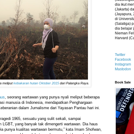
dia ikut me
(Jakarta) 
(Jayapura, 
di Universi
(Salatiga)
dia belajar
Nieman Fell
Harvard (C
Twitter
Facebook
Instagram
Mastodon
Book Sale
a meliput
kebakaran hutan Oktober 2015
dari Palangka Raya
.
aus
, seorang wartawan yang punya nyali meliput beberapa
asi manusia di Indonesia, mendapatkan Penghargaan
beranian dalam Jurnalisme dari Yayasan Pantau hari ini.
tragedi 1965, sesuatu yang sulit sekali, sampai
um LGBT, yang banyak tak dimengerti wartawan. Dia haus
Dia punya kualitas wartawan bermutu,” kata Imam Shofwan,