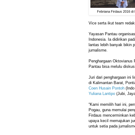
Febriana Firdaus 2016 di 
Vice serta ikut team redak
Yayasan Pantau organisasi
Indonesia. Ia didirikan p
lantas lebih banyak bikin 
jurnalisme.
Penghargaan Oktovianus P
Pantau bisa melulu diskus
Juri dari penghargaan ini 
di Kalimantan Barat, Pont
Coen Husain Pontoh
(Indo
Yuliana Lantipo
(Jubi, Jaya
“Kami memilih hari ini, p
Pogau, guna memulai pengh
Firdaus mencerminkan kebe
upaya kecil memajukan j
untuk setia pada jurnalis