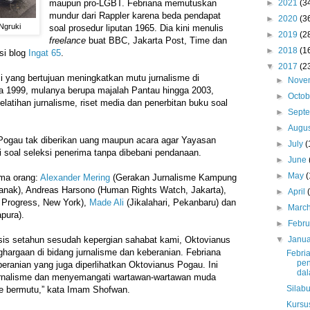
maupun pro-LGBT. Febriana memutuskan
►
2021
(3
mundur dari Rappler karena beda pendapat
►
2020
(3
Ngruki
soal prosedur liputan 1965. Dia kini menulis
►
2019
(2
freelance
buat BBC, Jakarta Post, Time dan
►
2018
(1
si blog
Ingat 65
.
▼
2017
(2
 yang bertujuan meningkatkan mutu jurnalisme di
►
Nove
ada 1999, mulanya berupa majalah Pantau hingga 2003,
►
Octo
pelatihan jurnalisme, riset media dan penerbitan buku soal
►
Sept
►
Augu
ogau tak diberikan uang maupun acara agar Yayasan
►
July
(
i soal seleksi penerima tanpa dibebani pendanaan.
►
June
►
May
(
lima orang:
Alexander Mering
(Gerakan Jurnalisme Kampung
ianak), Andreas Harsono (Human Rights Watch, Jakarta),
►
April
 Progress, New York),
Made Ali
(Jikalahari, Pekanbaru) dan
►
Marc
pura).
►
Febr
ersis setahun sesudah kepergian sahabat kami, Oktovianus
▼
Janu
argaan di bidang jurnalisme dan keberanian. Febriana
Febri
pen
ranian yang juga diperlihatkan Oktovianus Pogau. Ini
dala
urnalisme dan menyemangati wartawan-wartawan muda
Silab
me bermutu,” kata Imam Shofwan.
Kursu