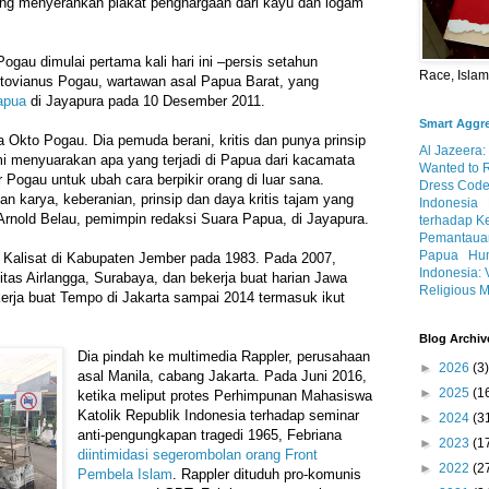
ng menyerahkan plakat penghargaan dari kayu dan logam
gau dimulai pertama kali hari ini –persis setahun
Race, Isla
ovianus Pogau, wartawan asal Papua Barat, yang
apua
di Jayapura pada 10 Desember 2011.
Smart Aggr
Okto Pogau. Dia pemuda berani, kritis dan punya prinsip
Al Jazeera:
i menyuarakan apa yang terjadi di Papua dari kacamata
Wanted to 
r Pogau untuk ubah cara berpikir orang di luar sana.
Dress Code
n karya, keberanian, prinsip dan daya kritis tajam yang
Indonesia
 Arnold Belau, pemimpin redaksi Suara Papua, di Jayapura.
terhadap K
Pemantauan
Papua
Hum
 Kalisat di Kabupaten Jember pada 1983. Pada 2007,
Indonesia: 
sitas Airlangga, Surabaya, dan bekerja buat harian Jawa
Religious M
kerja buat Tempo di Jakarta sampai 2014 termasuk ikut
Blog Archiv
Dia pindah ke multimedia Rappler, perusahaan
►
2026
(3)
asal Manila, cabang Jakarta. Pada Juni 2016,
►
2025
(1
ketika meliput protes Perhimpunan Mahasiswa
Katolik Republik Indonesia terhadap seminar
►
2024
(3
anti-pengungkapan tragedi 1965, Febriana
►
2023
(1
diintimidasi segerombolan orang Front
►
2022
(2
Pembela Islam
. Rappler dituduh pro-komunis