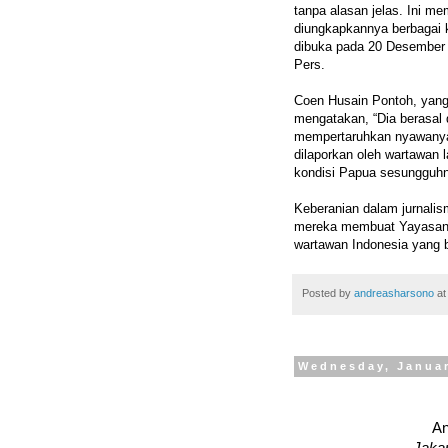
tanpa alasan jelas. Ini m
diungkapkannya berbagai k
dibuka pada 20 Desember 
Pers.
Coen Husain Pontoh, yan
mengatakan, “Dia berasal d
mempertaruhkan nyawanya u
dilaporkan oleh wartawan l
kondisi Papua sesungguhn
Keberanian dalam jurnalis
mereka membuat Yayasan 
wartawan Indonesia yang b
Posted by
andreasharsono
a
Wednesday, Januar
An