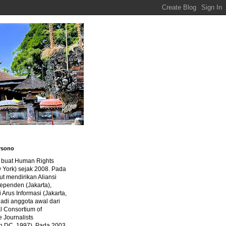
rsono
a buat Human Rights
 York) sejak 2008. Pada
ut mendirikan Aliansi
dependen (Jakarta),
di Arus Informasi (Jakarta,
jadi anggota awal dari
al Consortium of
e Journalists
n DC, 1997). Pada 2003,