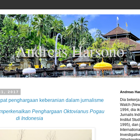
Andreas Harsono
31, 2017
Andreas Ha
apat penghargaan keberanian dalam jurnalisme
Dia bekerj
Watch (New
1994, dia ik
mperkenalkan Penghargaan Oktovianus Pogau
Jurnalis In
di Indonesia
Institut Stu
1995), dan 
Internation
Investigativ
(Washingto