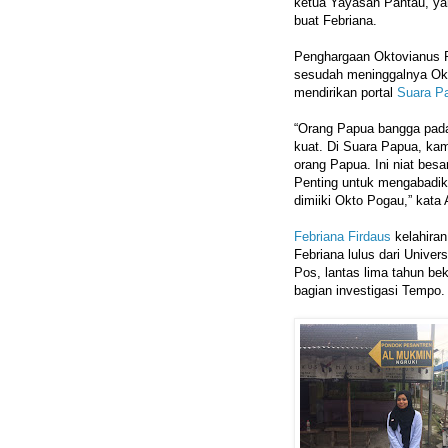
ketua Yayasan Pantau, ya
buat Febriana.
Penghargaan Oktovianus Po
sesudah meninggalnya Okt
mendirikan portal
Suara P
“Orang Papua bangga pada 
kuat. Di Suara Papua, kam
orang Papua. Ini niat besa
Penting untuk mengabadika
dimiiki Okto Pogau,” kata
Febriana Firdaus
kelahiran
Febriana lulus dari Univer
Pos, lantas lima tahun be
bagian investigasi Tempo.