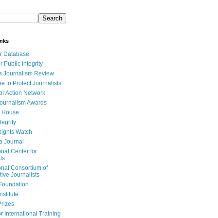
inks
r Database
r Public Integrity
a Journalism Review
e to Protect Journalists
or Action Network
Journalism Awards
 House
tegrity
ights Watch
a Journal
onal Center for
ts
onal Consortium of
tive Journalists
Foundation
nstitute
Prizes
r International Training