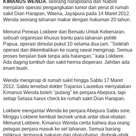
KIMANUS WENDA
, seorang narapidana dari Nabire
menjalani operasi pengangkatan tumor dari perut di rumah
sakit Dian Harapan, Waena, Jayapura pada 14 Maret 2012.
Wenda seorang tahanan makar dengan hukuman 20 tahun.
Menurut Peneas Lokbere dari Bersatu Untuk Kebenaran,
sebuah organisasi khusus bantu para tahanan politik
Papua, operasi dimulai pukul 10 selama dua jam. "Setelah
operasi dan dikembalikan ke ruang rawat menginap. Semua
proses berjalan baik tanpa ada halangan," kata Lokbere.
Ada daging tumbuh dan sakit hernia dioperasi. Jahitan ada
enam buah.
Wenda menginap di rumah sakit hingga Sabtu 17 Maret
2012. Sabtu tersebut dokter Trajanus Lauretius menyatakan
Kimanus Wenda boleh "pulang" ke penjara Abepura, tapi
setiap Selasa harus check ke rumah sakit Dian Harapan.
Lokbere mengantar Wenda ke penjara Abepura Sabtu sore.
Minggu Lokbere kembali bezoek untuk antar obat-obatan.
Menurut Lokbere, Kimanus Wenda cerita bahwa dua orang
petugas penjara masuk ke sel tahanan. Semua barang
miliknya, termasuk pakaian dan obat-obatan, diobrak-abrik