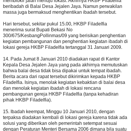
memblokir jalan menuju lokasi. Akhirnya HKBP Filadelfia
beribadah di Balai Desa Jejalen Jaya. Namun perwakilan
massa juga bermaksud menghentikan ibadah tersebut.
Hari tersebut, sekitar pukul 15.00, HKBP Filadelfia
menerima surat Bupati Bekasi No
300/675/KesbangPollinmas/09 yang berisikan penghentian
kegiatan pembangunan dan penghentian kegiatan ibadah di
lokasi gereja HKBP Filadelfia tertanggal 31 Januari 2009.
14. Pada Jumat 8 Januari 2010 diadakan rapat di Kantor
Kepala Desa Jejalen Jaya yang pada akhirnya memutuskan
bahwa balai desa tidak bisa dipakai untuk tempat ibadah.
Berita acara dari rapat tersebut dikirimkan kepada HKBP
Filadelfia. Isinya, menolak kegiatan kebaktian di balai desa
dan menolak kegiatan ibadah di lokasi rencana
pembangunan gereja HKBP Filadelfia (tanpa kehadiran
pihak HKBP Filadelfia).
15. Ibadah keempat, Minggu 10 Januari 2010, dengan
terpaksa diadakan kembali di lokasi gereja karena tidak ada
solusi yang diberikan oleh pemerintah setempat sesuai
dengan Peraturan Menteri Bersama 2006 dimana bila suatu