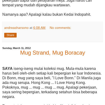
pekerjaan dapur dan pelayanan meja. Juga harus cari
tempat yang mudah dijangkau wartawan.
Namanya apa? Apalagi kalau bukan Kedai Indopahit.
andreasharsono
at
6:08 AM
No comments:
Share
Sunday, March 11, 2012
Mug Strand, Mug Boracay
SAYA
iseng-iseng mulai koleksi mug. Mula-mula karena
harus beli oleh-oleh setiap kali bepergian ke luar Indonesia.
Di Bonn, mug yang saya beli, "I Love Bonn." Di Manila juga
ada mug serupa. Hong Kong ... I Love Hong Kong.
Pokoknya, mug ... mug ... mug ... mug. Apalagi pekerjaan,
saya sering bepergian, terkadang setahun bisa beberapa
negara.