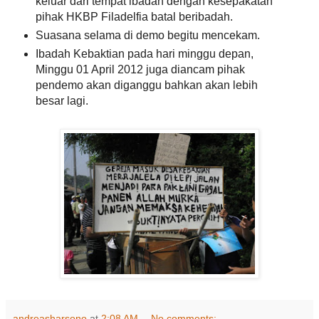
keluar dari tempat ibadah dengan kesepakatan
pihak HKBP Filadelfia batal beribadah.
Suasana selama di demo begitu mencekam.
Ibadah Kebaktian pada hari minggu depan,
Minggu 01 April 2012 juga diancam pihak
pendemo akan diganggu bahkan akan lebih
besar lagi.
andreasharsono
at
2:08 AM
No comments: