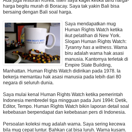
Ada juga restoran Korea. Isteri saya kaget ketika tahu harga-
harga begitu murah di Boracay. Saya tak yakin Bali bisa
bersaing dengan Bali soal harga.
Saya mendapatkan mug
Human Rights Watch ketika
ikut pelatihan di New York.
Slogan Human Rights Watch:
Tyranny has a witness
. Warna
biru adalah warna hak asasi
manusia. Kantornya terletak di
Empire State Building,
Manhattan. Human Rights Watch didirikan pada 1978. Ia
bekerja memantau hak asasi manusia pada lebih dari 80
negara di seluruh dunia.
Saya mulai kenal Human Rights Watch ketika pemerintah
Indonesia membredel tiga mingguan pada Juni 1994: Detik,
Editor, Tempo. Human Rights Watch bikin laporan detail soal
kebebasan berpendapat dan kebebasan pers di Indonesia.
Persoalan koleksi mug adalah warna. Saya sering kecewa
bila mug cepat luntur. Bahkan cat bisa luruh. Warna kusam.