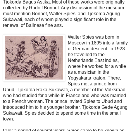
Tjokorda Bagus Astika. Most of these works were originally
collected by Rudolf Bonnet. Any discussion of the museum
must mention Bonnet, Walter Spies, and Tjokorda Agung
Sukawati, each of whom played a significant role in the
renewal of Balinese fine arts.
Walter Spies was born in
Moscow in 1895 into a family
of German descent. In 1923
he travelled to the
Netherlands East Indies,
where he worked for a while
as a musician in the
Yogyakarta kraton. There,
Spies met a prince from
Ubud, Tjokorda Raka Sukawati, a member of the Volksraad
who had studied for a while in France and who was married
to a French woman. The prince invited Spies to Ubud and
introduced him to his younger brother, Tjokorda Gede Agung
Sukawati. Spies decided to spend some time in the small
town.
Over a period of several years, Spies came to be known as