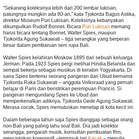
“Sekarang koleksinya lebih dari 200 lembar lukisan,
patungnya mungkin ada 80-an,” kata Tjokorda Bagus Astika,
direktur Museum Puri Lukisan. Koleksinya kebanyakan
dikumpulkan Rudolf Bonnet. Bicara
Puri Lukisan
memang
harus bicara tentang Bonnet, Walter Spies, maupun
Tjokorda Agung Sukawati – tiga serangkai yang berperan
besar dalam pembaruan seni rupa Bali.
Walter Spies kelahiran Moskow 1895 dari sebuah keluarga
Jerman. Pada 1923 Spies pergi melihat Hindia Belanda dan
sempat bekerja sebagai musikus di keraton Yogyakarta. Di
sana Spies bertemu seorang pangeran dari Ubud bernama
Tjokorda Raka Sukawati – anggota Volksraad yang pernah
belajar di Paris dan beristrikan perempuan Prancis. Si
pangeran mengundang Spies ke Ubud dan
memperkenalkan adiknya, Tjokorda Gede Agung Sukawati.
Merasa cocok, Spies memutuskan menetap di kota kecil ini.
Dalam beberapa tahun saja Spies dianggap sebagai orang
non-Bali yang paling tahu soal Bali. Dia jadi kolektor
serangga, pengarah musik, konsultan pembuatan film,
menciptakan koreografi –termasuk tari
Kecak
– menulis