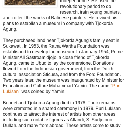
independence. He used the
revolutionary period to do
research, train young painters,
and collect the works of Balinese painters. He revived his
plans to establish a museum in company with Tjokorda
Agung.
They purchased land near Tjokorda Agung's family seat in
Sukawati. In 1953, the Ratna Wartha Foundation was
established to develop the museum. In January 1954, Prime
Minister Ali Sastroamidjojo, a close friend of Tjokorda
Agung, came to Ubud to lay the cornerstone. Donations
flowed from the Indonesian government, from the Dutch
cultural association Sticusa, and from the Ford Foundation.
Two years later, the museum was inaugurated by Minister for
Education and Culture Muhammad Yamin. The name
"Puri
Lukisan"
was coined by Yamin.
Bonnet and Tjokorda Agung died in 1978. Their remains
were cremated in a shared ceremony in 1979. Puri Lukisan
continues to attract the interest of artists from other areas,
including such notable figures as Affandi, S. Sudjojono,
Dullah, and many from abroad. These artists come to study