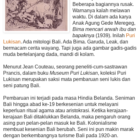
Beberapa bagiannya rusak.
Warnanya kalah melawan
waktu. Di dalam ada karya
Anak Agung Gede Meregeg,
Bima mencari arwah ibu dan
bapaknya
(1939). Inilah
Puri
Lukisan
. Ada mitologi Bali. Ada Bima. Garuda, Leak, dan
bermacam cerita wayang. Tapi juga ada gambar gadis-gadis
muda bertelanjang dada, mandi di kolam.
Menurut Jean Couteau, seorang peneliti-cum-sastrawan
Prancis, dalam buku
Museum Puri Lukisan
, koleksi Puri
Lukisan merupakan saksi mata pembaruan seni lukis dan
seni patung Bali.
Pembaruan ini terjadi pada masa Hindia Belanda. Seniman
Bali hingga abad ke-19 berkesenian untuk melayani
keperluan ritual agama atau aristokrasi. Ketika kerajaan-
kerajaan Bali ditaklukkan Belanda, maka pengaruh orang
asing pun pelan-pelan masuk ke Bali. Kolonialisme
membuat kesenian Bali berubah. Seni ini pun makin marak
dengan berkembangnya turisme Bali pada 1920-an.