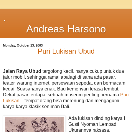
.
Andreas Harsono
Monday, October 13, 2003
Puri Lukisan Ubud
Jalan Raya Ubud
tergolong kecil, hanya cukup untuk dua
jalur mobil, sehingga ramai apalagi di sana ada pasar,
teater, warung internet, persewaan sepeda, dan bermacam
kedai. Suasananya enak. Bau kemenyan terasa lembut.
Dekat pasar terdapat sebuah museum penting bernama
Puri
Lukisan
– tempat orang bisa merenung dan mengagumi
karya-karya klasik seniman Bali.
Ada lukisan dinding karya I
Gusti Nyoman Lempad.
Ukurannya raksasa.