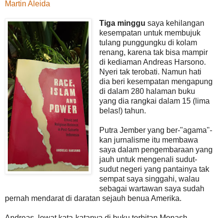
Martin Aleida
Tiga minggu
saya kehilangan
kesempatan untuk membujuk
tulang punggungku di kolam
renang, karena tak bisa mampir
di kediaman Andreas Harsono.
Nyeri tak terobati. Namun hati
dia beri kesempatan mengapung
di dalam 280 halaman buku
yang dia rangkai dalam 15 (lima
belas!) tahun.
Putra Jember yang ber-"agama"-
kan jurnalisme itu membawa
saya dalam pengembaraan yang
jauh untuk mengenali sudut-
sudut negeri yang pantainya tak
sempat saya singgahi, walau
sebagai wartawan saya sudah
pernah mendarat di daratan sejauh benua Amerika.
Andreas, lewat kata-katanya di buku terbitan Monash