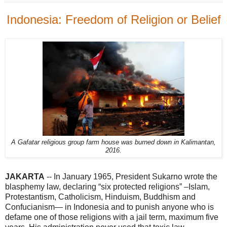
Indonesia: Freedom of Religion or Belief
A Gafatar religious group farm house was burned down in Kalimantan,
2016.
JAKARTA
-- In January 1965, President Sukarno wrote the
blasphemy law, declaring “six protected religions” –Islam,
Protestantism, Catholicism, Hinduism, Buddhism and
Confucianism— in Indonesia and to punish anyone who is
defame one of those religions with a jail term, maximum five