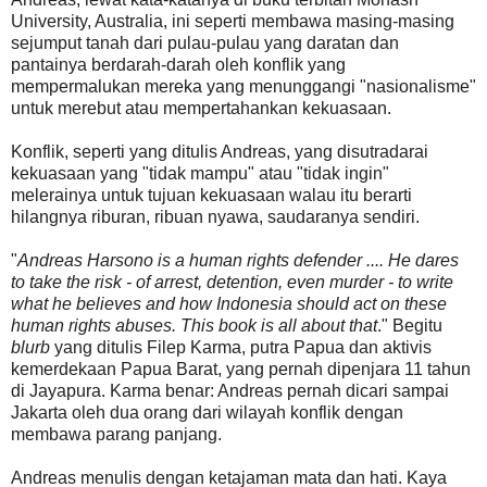
University, Australia, ini seperti membawa masing-masing
sejumput tanah dari pulau-pulau yang daratan dan
pantainya berdarah-darah oleh konflik yang
mempermalukan mereka yang menunggangi "nasionalisme"
untuk merebut atau mempertahankan kekuasaan.
Konflik, seperti yang ditulis Andreas, yang disutradarai
kekuasaan yang "tidak mampu" atau "tidak ingin"
melerainya untuk tujuan kekuasaan walau itu berarti
hilangnya riburan, ribuan nyawa, saudaranya sendiri.
"
Andreas Harsono is a human rights defender .... He dares
to take the risk - of arrest, detention, even murder - to write
what he believes and how Indonesia should act on these
human rights abuses. This book is all about that
." Begitu
blurb
yang ditulis Filep Karma, putra Papua dan aktivis
kemerdekaan Papua Barat, yang pernah dipenjara 11 tahun
di Jayapura. Karma benar: Andreas pernah dicari sampai
Jakarta oleh dua orang dari wilayah konflik dengan
membawa parang panjang.
Andreas menulis dengan ketajaman mata dan hati. Kaya