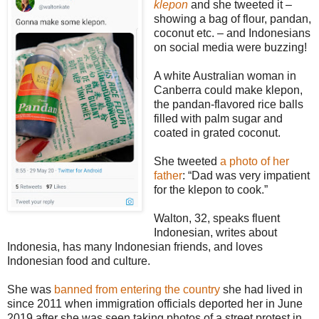
klepon
and she tweeted it –
showing a bag of flour, pandan,
coconut etc. – and Indonesians
on social media were buzzing!
A white Australian woman in
Canberra could make klepon,
the pandan-flavored rice balls
filled with palm sugar and
coated in grated coconut.
She tweeted
a photo of her
father
: “Dad was very impatient
for the klepon to cook.”
Walton, 32, speaks fluent
Indonesian, writes about
Indonesia, has many Indonesian friends, and loves
Indonesian food and culture.
She was
banned from entering the country
she had lived in
since 2011 when immigration officials deported her in June
2019 after she was seen taking photos of a street protest in