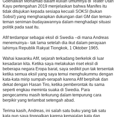
Goenawan Mohamad dalam kuliah umumnya di Teater Utan
Kayu pertengahan 2019 menjelaskan bahwa Manifes itu
tidak ditujukan kepada sesiapa kecuali SOKSI (bukan
Sobsi!) yang mengharapkan dukungan dari GM dan teman-
teman seniman-budayawannya dalam menghadapi situasi
politik pada saat itu.
Afif terdampar sebagai eksil di Swedia --di mana Andreas
menemuinya-- tak lama setelah dia ikut dalam perayaan
lahirnya Republik Rakyat Tiongkok, 1 Oktober 1965.
Wahai kawanku Afif, sejarah terkadang berkelok di luar
kesadaran kita. Ketika saya melakukan riset eksil di
beberapa negara Eropa barat, saya sedikit pun tak tersentak
ketika semua eksil yang saya temui menghukummu dengan
kata-kata mirip sumpah-serapah karena Afif berpihak dan
dekat dengan Hasan Tiro, ketika pemberontak itu sama
seperti engkau meminta suaka di Swedia. Para
pengecammu masih terkurung dalam tempurung cara
berpikir yang terlambat setengah abad.
Terima kasih, Andreas, ini salah satu buku yang tak satu
kata pun saya tinggalkan karena kemajalan kata dan