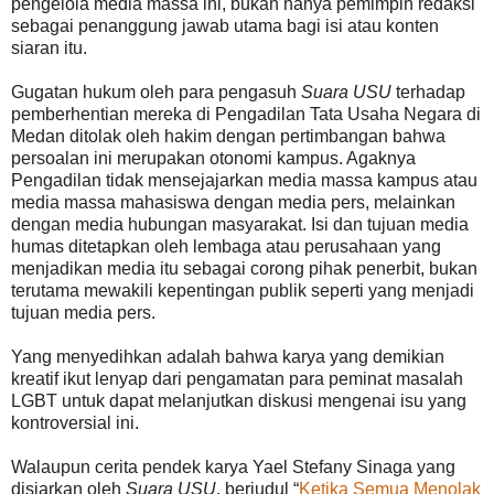
pengelola media massa ini, bukan hanya pemimpin redaksi
sebagai penanggung jawab utama bagi isi atau konten
siaran itu.
Gugatan hukum oleh para pengasuh
Suara USU
terhadap
pemberhentian mereka di Pengadilan Tata Usaha Negara di
Medan ditolak oleh hakim dengan pertimbangan bahwa
persoalan ini merupakan otonomi kampus. Agaknya
Pengadilan tidak mensejajarkan media massa kampus atau
media massa mahasiswa dengan media pers, melainkan
dengan media hubungan masyarakat. Isi dan tujuan media
humas ditetapkan oleh lembaga atau perusahaan yang
menjadikan media itu sebagai corong pihak penerbit, bukan
terutama mewakili kepentingan publik seperti yang menjadi
tujuan media pers.
Yang menyedihkan adalah bahwa karya yang demikian
kreatif ikut lenyap dari pengamatan para peminat masalah
LGBT untuk dapat melanjutkan diskusi mengenai isu yang
kontroversial ini.
Walaupun cerita pendek karya Yael Stefany Sinaga yang
disiarkan oleh
Suara USU
, berjudul “
Ketika Semua Menolak