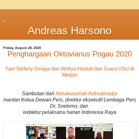
.
Andreas Harsono
Friday, August 28, 2020
Penghargaan Oktovianus Pogau 2020
Yael Stefany Sinaga dan Widiya Hastuti dari Suara USU di
Medan
Sambutan dari
Atmakusumah Astraatmadja
mantan Ketua Dewan Pers, direktur eksekutif Lembaga Pers
Dr. Soetomo, dan
redaktur pelaksana harian Indonesia Raya