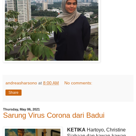
andreasharsono
at
8:00 AM
No comments:
Share
Thursday, May 06, 2021
Sarung Virus Corona dari Badui
KETIKA
Hartoyo, Christine
Siahaan dan kawan-kawan