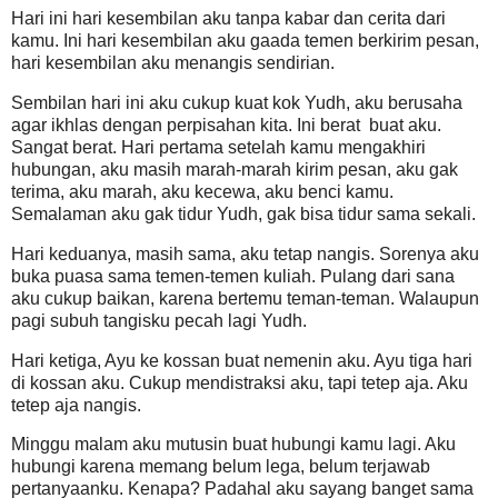
Hari ini hari kesembilan aku tanpa kabar dan cerita dari
kamu. Ini hari kesembilan aku gaada temen berkirim pesan,
hari kesembilan aku menangis sendirian.
Sembilan hari ini aku cukup kuat kok Yudh, aku berusaha
agar ikhlas dengan perpisahan kita. Ini berat buat aku.
Sangat berat. Hari pertama setelah kamu mengakhiri
hubungan, aku masih marah-marah kirim pesan, aku gak
terima, aku marah, aku kecewa, aku benci kamu.
Semalaman aku gak tidur Yudh, gak bisa tidur sama sekali.
Hari keduanya, masih sama, aku tetap nangis. Sorenya aku
buka puasa sama temen-temen kuliah. Pulang dari sana
aku cukup baikan, karena bertemu teman-teman. Walaupun
pagi subuh tangisku pecah lagi Yudh.
Hari ketiga, Ayu ke kossan buat nemenin aku. Ayu tiga hari
di kossan aku. Cukup mendistraksi aku, tapi tetep aja. Aku
tetep aja nangis.
Minggu malam aku mutusin buat hubungi kamu lagi. Aku
hubungi karena memang belum lega, belum terjawab
pertanyaanku. Kenapa? Padahal aku sayang banget sama