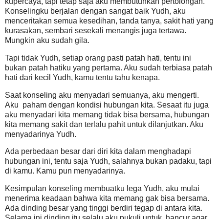
kupercaya, tapi tetap saja aku membutuhkan pertolongan.
Konselingku berjalan dengan sangat baik Yudh, aku
menceritakan semua kesedihan, tanda tanya, sakit hati yang
kurasakan, sembari sesekali menangis juga tertawa.
Mungkin aku sudah gila.
Tapi tidak Yudh, setiap orang pasti patah hati, tentu ini
bukan patah hatiku yang pertama. Aku sudah terbiasa patah
hati dari kecil Yudh, kamu tentu tahu kenapa.
Saat konseling aku menyadari semuanya, aku mengerti.
Aku paham dengan kondisi hubungan kita. Sesaat itu juga
aku menyadari kita memang tidak bisa bersama, hubungan
kita memang sakit dan terlalu pahit untuk dilanjutkan. Aku
menyadarinya Yudh.
Ada perbedaan besar dari diri kita dalam menghadapi
hubungan ini, tentu saja Yudh, salahnya bukan padaku, tapi
di kamu. Kamu pun menyadarinya.
Kesimpulan konseling membuatku lega Yudh, aku mulai
menerima keadaan bahwa kita memang gak bisa bersama.
Ada dinding besar yang tinggi berdiri tegap di antara kita.
Selama ini dinding itu selalu aku pukuli untuk hancur agar