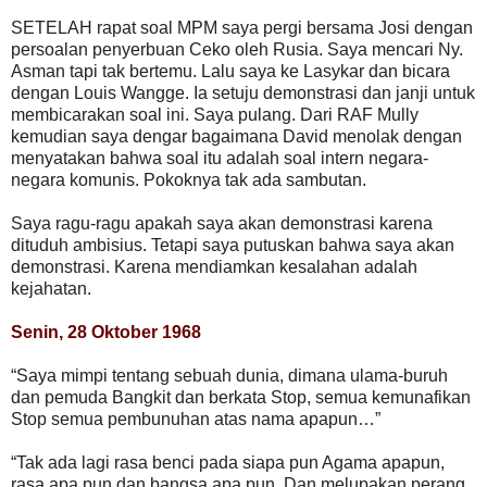
SETELAH rapat soal MPM saya pergi bersama Josi dengan
persoalan penyerbuan Ceko oleh Rusia. Saya mencari Ny.
Asman tapi tak bertemu. Lalu saya ke Lasykar dan bicara
dengan Louis Wangge. Ia setuju demonstrasi dan janji untuk
membicarakan soal ini. Saya pulang. Dari RAF Mully
kemudian saya dengar bagaimana David menolak dengan
menyatakan bahwa soal itu adalah soal intern negara-
negara komunis. Pokoknya tak ada sambutan.
Saya ragu-ragu apakah saya akan demonstrasi karena
dituduh ambisius. Tetapi saya putuskan bahwa saya akan
demonstrasi. Karena mendiamkan kesalahan adalah
kejahatan.
Senin, 28 Oktober 1968
“Saya mimpi tentang sebuah dunia, dimana ulama-buruh
dan pemuda Bangkit dan berkata Stop, semua kemunafikan
Stop semua pembunuhan atas nama apapun…”
“Tak ada lagi rasa benci pada siapa pun Agama apapun,
rasa apa pun dan bangsa apa pun. Dan melupakan perang