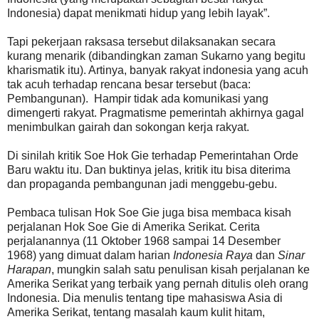
Indonesia) dapat menikmati hidup yang lebih layak”.
Tapi pekerjaan raksasa tersebut dilaksanakan secara
kurang menarik (dibandingkan zaman Sukarno yang begitu
kharismatik itu). Artinya, banyak rakyat indonesia yang acuh
tak acuh terhadap rencana besar tersebut (baca:
Pembangunan). Hampir tidak ada komunikasi yang
dimengerti rakyat. Pragmatisme pemerintah akhirnya gagal
menimbulkan gairah dan sokongan kerja rakyat.
Di sinilah kritik Soe Hok Gie terhadap Pemerintahan Orde
Baru waktu itu. Dan buktinya jelas, kritik itu bisa diterima
dan propaganda pembangunan jadi menggebu-gebu.
Pembaca tulisan Hok Soe Gie juga bisa membaca kisah
perjalanan Hok Soe Gie di Amerika Serikat. Cerita
perjalanannya (11 Oktober 1968 sampai 14 Desember
1968) yang dimuat dalam harian
Indonesia Raya
dan
Sinar
Harapan
, mungkin salah satu penulisan kisah perjalanan ke
Amerika Serikat yang terbaik yang pernah ditulis oleh orang
Indonesia. Dia menulis tentang tipe mahasiswa Asia di
Amerika Serikat, tentang masalah kaum kulit hitam,