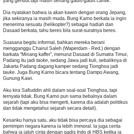
yang gendut tapi masih senang gadis-gadis cantik.
Dia nyatakan bahwa ia akan kawin dengan orang Jepang,
jika sekiranya ia masih muda. Bung Karno berkata ia ingin
menerima sesuatu (helikopter?) sebagai hadiah dan
Dasaad berkata, tahu beres bila surat-suratnya beres.
Suasana begitu informal, bahkan mereka berani
mengganggu Chairul Saleh (Waperdam - Red.) dengan
barkata “Minang kaffer”, menurut Dasaad di Sumatra Timur,
Padang itu jadi
taoke
, sedang Jawa jadi kuli, sebaliknya di
Jakarta Padang dagang kamper sedang Tionghoa jadi
tauke
. Juga Bung Karno bicara tentang Dampo Awang,
Gunung Kawi.
Aku kira Safiuddin ahli dalam soal-soal Tionghoa, tapi
ternyata tidak. Bung Karno pun sama bebalnya dalam
sejarah (tapi aku bisa mengerti, karena dia adalah politikus
dan tidak mengetahui sejarah secara detail).
Kesanku hanya satu, aku tidak bisa percaya dia sebagai
pemimpin negara karena ia lebih immoral. Ia juga cerita
bahwa ia jatuh cinta dengan gadis Indo di HBS ketika ia