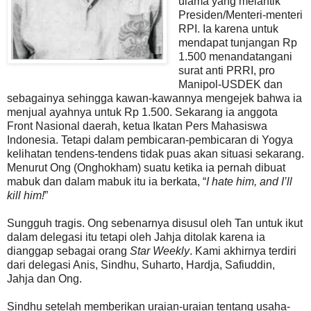
ulama yang melantik
Presiden/Menteri-menteri
RPI. Ia karena untuk
mendapat tunjangan Rp
1.500 menandatangani
surat anti PRRI, pro
Manipol-USDEK dan
sebagainya sehingga kawan-kawannya mengejek bahwa ia
menjual ayahnya untuk Rp 1.500. Sekarang ia anggota
Front Nasional daerah, ketua Ikatan Pers Mahasiswa
Indonesia. Tetapi dalam pembicaran-pembicaran di Yogya
kelihatan tendens-tendens tidak puas akan situasi sekarang.
Menurut Ong (Onghokham) suatu ketika ia pernah dibuat
mabuk dan dalam mabuk itu ia berkata, “
I hate him, and I’ll
kill him!
”
Sungguh tragis. Ong sebenarnya disusul oleh Tan untuk ikut
dalam delegasi itu tetapi oleh Jahja ditolak karena ia
dianggap sebagai orang
Star Weekly
. Kami akhirnya terdiri
dari delegasi Anis, Sindhu, Suharto, Hardja, Safiuddin,
Jahja dan Ong.
Sindhu setelah memberikan uraian-uraian tentang usaha-