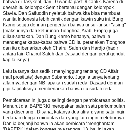
bahwa di Tasykent, dari 10 wanita pasti 9 cantik. Karena di
daerah itu kelompok Semit bertemu dengan kelompok
Slavia. Dan Safiuddin nyeletuk bahwa kita bisa membuat
wanita Indonesia lebih cantik dengan kawin suku ini. Bung
Karno setuju dengan pengertian bahwa unsur-unsur "asing"
(maksudnya dari keturunan Tionghoa, Arab, Eropa) juga
diikut-sertakan. Dan Bung Karno bertanya, bahwa ia
mendengar kabar-kabar bahwa CD itu peranakan Tionghoa
dan itu dibenarkan oleh Chairul Saleh dan Hardjo (hadir
antara lain Chairul Saleh dan Dasaad dengan perut gendut
kapitalisnya).
Lalu ia tanya dan sedikit menyinggung tentang CD Affair
(half prostitute) dengan Subandrio. Juga ia tanya tentang
affairnya dengan NB, apakah sudah reda. Dasaad dengan
pipi kapitalisnya membenarkan bahwa itu sudah reda.
Pembicaraan ini juga diselingi dengan pembicaraan politis.
Menurut dia, BAPERKI merupakan salah satu perkumpulan
yang disenangi. Disana, katanya dua aliran: yang satu ingin
bertahan dengan minoritas dan yang lain ingin meleburnya.
Dan ia berjanji bahwa ia akan berbicara ‘menghantam
’BAPERKI dalam kongres nya tanggal 13, hal ini akan