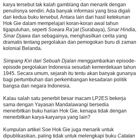
karya tersebut tak kalah gamblang dan menarik dengan
penulisnya sendiri. Ada banyak informasi yang bisa digali
dari kedua buku tersebut. Antara lain dari hasil ketekunan
Hok Gie dalam mempelajari koran-koran awal tahun
tigapuluhan, seperti
Soeara Ra’jat
(Surabaya),
Sinar Hindia
,
Sinar Djawa
dan sebagainya, menghasilkan cerita yang
dramatis tentang pergolakan dan pemogokan buru di zaman
kolonial Belanda.
Simpang Kiri dari Sebuah Djalan m
enggambarkan episode-
episode pergolakan Indonesia sesudah kemerdekaan tahun
1945. Secara umum, sejarah itu tentu akan banyak gunanya
bagi pertumbuhan dan perkembangan kesadaran politik
bangsa dan negara Indonesia.
Kalau salah satu penerbit besar macam LP2ES bekerja
sama dengan Yayasan Mandalawangi bersedia
menerbitkan buku harian Hok Gie, kenapa tidak dengan
menerbitkan karya-karyanya yang lain?
Kumpulan artikel Soe Hok Gie juga menarik untuk
dipublikasikan, paling tidak untuk melengkapi buku
Catatan