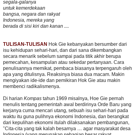
segala-galanya
untuk kemerdekaan
bangsa, negara dan rakyat
Indonesia, mereka yang
berada di sisi kiri dan kanan ....
TULISAN-TULISAN
Hok Gie kebanyakan bersumber dari
isu kehidupan sehari-hari, dan dari sana dikembangkan
secara menarik sebelum sampai pada titik akhir berupa
pemecahan, kesampulan atau sekedar pertanyaan. Cara
penulisannya memikat, pembaca biasanya terpengaruh oleh
apa yang ditulisnya. Reaksinya biasa dua macam. Makin
mengiyakan ide-ide dan pemikiran Hok Gie atau makin
membenci radikalismenya.
Di harian
Kompas
tahun 1969 misalnya, Hoe Gie pernah
menulis tentang pemerintah awal berdirinya Orde Baru yang
kerjanya cuma mencari utang, sebuah isu sehari-hari pada
waktu itu guna pulihnya ekonomi Indonesia, dan berangkat
dari kepulihan ekonomi itulah dilaksanakan pembangunan,
"Cita-cita yang tak kalah besarnya … agar masyarakat desa
Indonesia (yang merupakan sebagian besar rakyat