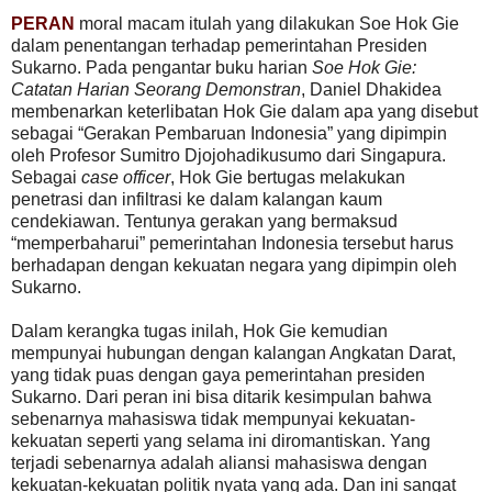
PERAN
moral macam itulah yang dilakukan Soe Hok Gie
dalam penentangan terhadap pemerintahan Presiden
Sukarno. Pada pengantar buku harian
Soe Hok Gie:
Catatan Harian Seorang Demonstran
, Daniel Dhakidea
membenarkan keterlibatan Hok Gie dalam apa yang disebut
sebagai “Gerakan Pembaruan Indonesia” yang dipimpin
oleh Profesor Sumitro Djojohadikusumo dari Singapura.
Sebagai
case officer
, Hok Gie bertugas melakukan
penetrasi dan infiltrasi ke dalam kalangan kaum
cendekiawan. Tentunya gerakan yang bermaksud
“memperbaharui” pemerintahan Indonesia tersebut harus
berhadapan dengan kekuatan negara yang dipimpin oleh
Sukarno.
Dalam kerangka tugas inilah, Hok Gie kemudian
mempunyai hubungan dengan kalangan Angkatan Darat,
yang tidak puas dengan gaya pemerintahan presiden
Sukarno. Dari peran ini bisa ditarik kesimpulan bahwa
sebenarnya mahasiswa tidak mempunyai kekuatan-
kekuatan seperti yang selama ini diromantiskan. Yang
terjadi sebenarnya adalah aliansi mahasiswa dengan
kekuatan-kekuatan politik nyata yang ada. Dan ini sangat