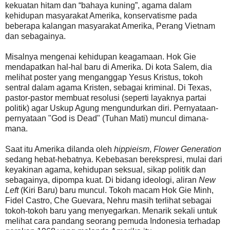
kekuatan hitam dan “bahaya kuning”, agama dalam
kehidupan masyarakat Amerika, konservatisme pada
beberapa kalangan masyarakat Amerika, Perang Vietnam
dan sebagainya.
Misalnya mengenai kehidupan keagamaan. Hok Gie
mendapatkan hal-hal baru di Amerika. Di kota Salem, dia
melihat poster yang menganggap Yesus Kristus, tokoh
sentral dalam agama Kristen, sebagai kriminal. Di Texas,
pastor-pastor membuat resolusi (seperti layaknya partai
politik) agar Uskup Agung mengundurkan diri. Pernyataan-
pernyataan "God is Dead" (Tuhan Mati) muncul dimana-
mana.
Saat itu Amerika dilanda oleh
hippieism
,
Flower Generation
sedang hebat-hebatnya. Kebebasan berekspresi, mulai dari
keyakinan agama, kehidupan seksual, sikap politik dan
sebagainya, dipompa kuat. Di bidang ideologi, aliran
New
Left
(Kiri Baru) baru muncul. Tokoh macam Hok Gie Minh,
Fidel Castro, Che Guevara, Nehru masih terlihat sebagai
tokoh-tokoh baru yang menyegarkan. Menarik sekali untuk
melihat cara pandang seorang pemuda Indonesia terhadap