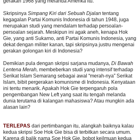
gerakan 1968 yang melanda Amerika itu.
Skripsinya
Simpang Kiri dari Sebuah Djalan
tentang
kegagalan Partai Komunis Indonesia di tahun 1948, juga
merupakan studi yang mendalam terhadap persoalan-
persoalan sejarah. Meskipun ini agak aneh, kenapa Hok
Gie, yang anti Sukarno, anti Partai Komunis Indonesia, yang
dekat dengan militer kanan, tapi skripsinya justru mengenai
gerakan golongan kiri di Indonesia?
Demikian pula dengan skripsi sarjana mudanya,
Di Bawah
Lentena Merah,
membeberkan studi yang intensif terhadap
Serikat Islam Semarang sebagai awal “merah-nya” Serikat
Islam, bibit pergerakan komunisme di Indonesia. Kenyataan
ini tentu menarik. Apakah Hok Gie terpengaruh pola
pengembangan New Left yang saat itu tengah melanda
dunia terutama di kalangan mahasiswa? Atau mungkin ada
alasan lain?
TERLEPAS
dari pertimbangan itu, alangkah baiknya kalau
kedua skripsi Soe Hok Gie bisa di terbitkan secara umum.
Karena di balik nama Soe Hok Gie, bobot keilmuan kedua