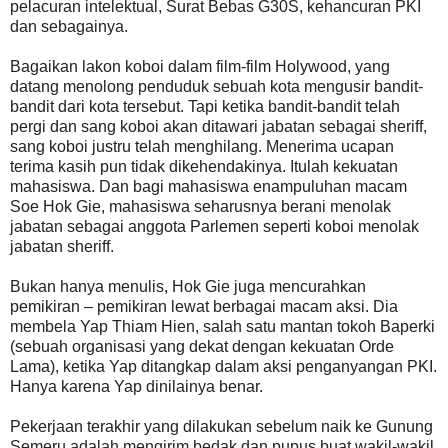
pelacuran intelektual, Surat Bebas G30S, kehancuran PKI
dan sebagainya.
Bagaikan lakon koboi dalam film-film Holywood, yang
datang menolong penduduk sebuah kota mengusir bandit-
bandit dari kota tersebut. Tapi ketika bandit-bandit telah
pergi dan sang koboi akan ditawari jabatan sebagai sheriff,
sang koboi justru telah menghilang. Menerima ucapan
terima kasih pun tidak dikehendakinya. Itulah kekuatan
mahasiswa. Dan bagi mahasiswa enampuluhan macam
Soe Hok Gie, mahasiswa seharusnya berani menolak
jabatan sebagai anggota Parlemen seperti koboi menolak
jabatan sheriff.
Bukan hanya menulis, Hok Gie juga mencurahkan
pemikiran – pemikiran lewat berbagai macam aksi. Dia
membela Yap Thiam Hien, salah satu mantan tokoh Baperki
(sebuah organisasi yang dekat dengan kekuatan Orde
Lama), ketika Yap ditangkap dalam aksi penganyangan PKI.
Hanya karena Yap dinilainya benar.
Pekerjaan terakhir yang dilakukan sebelum naik ke Gunung
Semeru adalah mengirim bedak dan pupus buat wakil-wakil