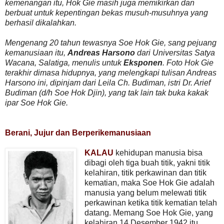
kemenangan itu, Hok Gie masih juga memikirkan dan
berbuat untuk kepentingan bekas musuh-musuhnya yang
berhasil dikalahkan.
Mengenang 20 tahun tewasnya Soe Hok Gie, sang pejuang
kemanusiaan itu,
Andreas Harsono
dari Universitas Satya
Wacana, Salatiga, menulis untuk
Eksponen
. Foto Hok Gie
terakhir dimasa hidupnya, yang melengkapi tulisan Andreas
Harsono ini, dipinjam dari Leila Ch. Budiman, istri Dr. Arief
Budiman (d/h Soe Hok Djin), yang tak lain tak buka kakak
ipar Soe Hok Gie.
Berani, Jujur dan Berperikemanusiaan
KALAU
kehidupan manusia bisa
dibagi oleh tiga buah titik, yakni titik
kelahiran, titik perkawinan dan titik
kematian, maka Soe Hok Gie adalah
manusia yang belum melewati titik
perkawinan ketika titik kematian telah
datang. Memang Soe Hok Gie, yang
kelahiran 14 Desember 1942 itu,