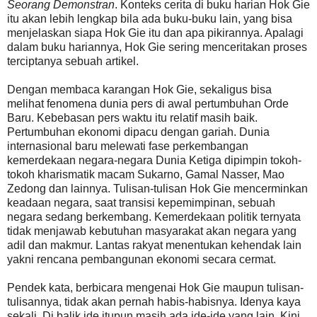
Seorang Demonstran
. Konteks cerita di buku harian Hok Gie
itu akan lebih lengkap bila ada buku-buku lain, yang bisa
menjelaskan siapa Hok Gie itu dan apa pikirannya. Apalagi
dalam buku hariannya, Hok Gie sering menceritakan proses
terciptanya sebuah artikel.
Dengan membaca karangan Hok Gie, sekaligus bisa
melihat fenomena dunia pers di awal pertumbuhan Orde
Baru. Kebebasan pers waktu itu relatif masih baik.
Pertumbuhan ekonomi dipacu dengan gariah. Dunia
internasional baru melewati fase perkembangan
kemerdekaan negara-negara Dunia Ketiga dipimpin tokoh-
tokoh kharismatik macam Sukarno, Gamal Nasser, Mao
Zedong dan lainnya. Tulisan-tulisan Hok Gie mencerminkan
keadaan negara, saat transisi kepemimpinan, sebuah
negara sedang berkembang. Kemerdekaan politik ternyata
tidak menjawab kebutuhan masyarakat akan negara yang
adil dan makmur. Lantas rakyat menentukan kehendak lain
yakni rencana pembangunan ekonomi secara cermat.
Pendek kata, berbicara mengenai Hok Gie maupun tulisan-
tulisannya, tidak akan pernah habis-habisnya. Idenya kaya
sekali. Di balik ide itupun masih ada ide-ide yang lain. Kini