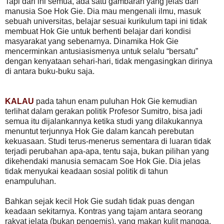
Tapi dari ini semua, ada satu gambaran yang jelas dari
manusia Soe Hok Gie. Dia mau mengenali ilmu, masuk
sebuah universitas, belajar sesuai kurikulum tapi ini tidak
membuat Hok Gie untuk berhenti belajar dari kondisi
masyarakat yang sebenarnya. Dinamika Hok Gie
mencerminkan antusiasismenya untuk selalu “bersatu”
dengan kenyataan sehari-hari, tidak mengasingkan dirinya
di antara buku-buku saja.
KALAU
pada tahun enam puluhan Hok Gie kemudian
terlihat dalam gerakan politik Profesor Sumitro, bisa jadi
semua itu dijalankannya ketika studi yang dilakukannya
menuntut terjunnya Hok Gie dalam kancah perebutan
kekuasaan. Studi terus-menerus sementara di luaran tidak
terjadi perubahan apa-apa, tentu saja, bukan pilihan yang
dikehendaki manusia semacam Soe Hok Gie. Dia jelas
tidak menyukai keadaan sosial politik di tahun
enampuluhan.
Bahkan sejak kecil Hok Gie sudah tidak puas dengan
keadaan sekitarnya. Kontras yang tajam antara seorang
rakyat jelata (bukan pengemis), yang makan kulit mangga,