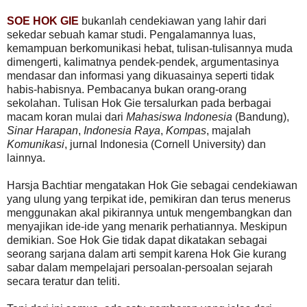
SOE HOK GIE
bukanlah cendekiawan yang lahir dari
sekedar sebuah kamar studi. Pengalamannya luas,
kemampuan berkomunikasi hebat, tulisan-tulisannya muda
dimengerti, kalimatnya pendek-pendek, argumentasinya
mendasar dan informasi yang dikuasainya seperti tidak
habis-habisnya. Pembacanya bukan orang-orang
sekolahan. Tulisan Hok Gie tersalurkan pada berbagai
macam koran mulai dari
Mahasiswa Indonesia
(Bandung),
Sinar Harapan
,
Indonesia Raya
,
Kompas
, majalah
Komunikasi
, jurnal Indonesia (Cornell University) dan
lainnya.
Harsja Bachtiar mengatakan Hok Gie sebagai cendekiawan
yang ulung yang terpikat ide, pemikiran dan terus menerus
menggunakan akal pikirannya untuk mengembangkan dan
menyajikan ide-ide yang menarik perhatiannya. Meskipun
demikian. Soe Hok Gie tidak dapat dikatakan sebagai
seorang sarjana dalam arti sempit karena Hok Gie kurang
sabar dalam mempelajari persoalan-persoalan sejarah
secara teratur dan teliti.