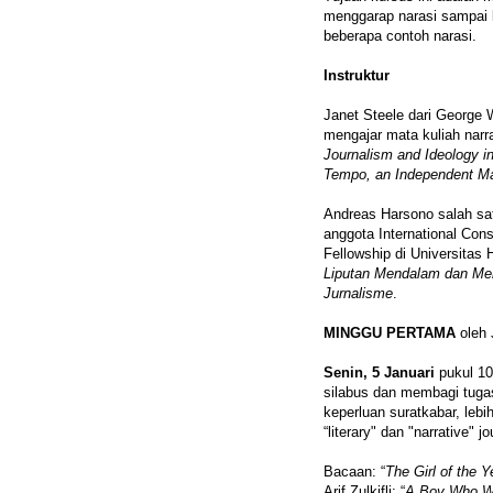
menggarap narasi sampai 
beberapa contoh narasi.
Instruktur
Janet Steele dari George W
mengajar mata kuliah narr
Journalism and Ideology in
Tempo, an Independent Ma
Andreas Harsono salah sat
anggota International Con
Fellowship di Universitas
Liputan Mendalam dan Me
Jurnalisme
.
MINGGU PERTAMA
oleh 
Senin, 5 Januari
pukul 10
silabus dan membagi tugas
keperluan suratkabar, lebi
“literary" dan "narrative" j
Bacaan: “
The Girl of the Y
Arif Zulkifli; “
A Boy Who Wa