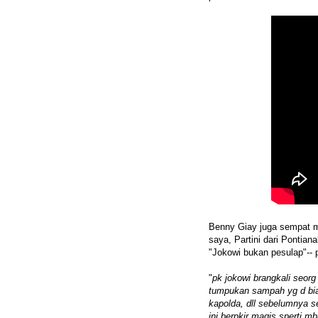
Benny Giay juga sempat m
saya, Partini dari Pontia
"Jokowi bukan pesulap"--
"
pk jokowi brangkali seorg
tumpukan sampah yg d bia
kapolda, dll sebelumnya s
ini berpkir magis sperti 