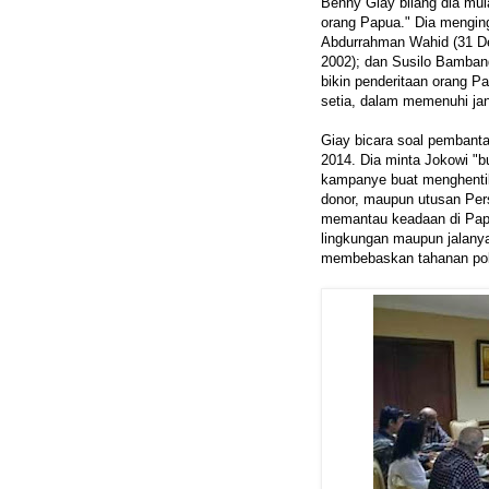
Benny Giay bilang dia mul
orang Papua." Dia mengin
Abdurrahman Wahid (31 D
2002); dan Susilo Bamban
bikin penderitaan orang P
setia, dalam memenuhi janji
Giay bicara soal pembanta
2014. Dia minta Jokowi "b
kampanye buat menghentik
donor, maupun utusan Per
memantau keadaan di Papu
lingkungan maupun jalanya
membebaskan tahanan poli