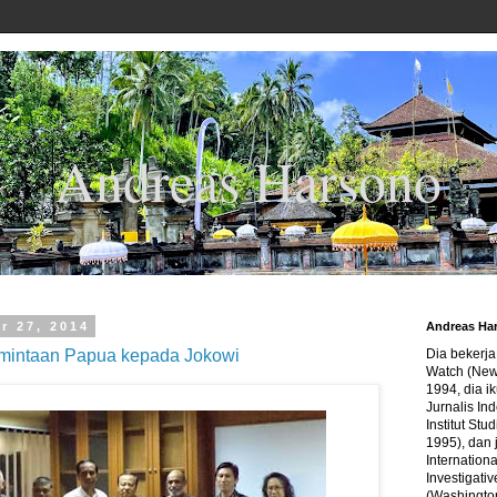
Andreas Harsono
r 27, 2014
Andreas Ha
mintaan Papua kepada Jokowi
Dia bekerj
Watch (New
1994, dia ik
Jurnalis In
Institut Stu
1995), dan 
Internation
Investigativ
(Washingto