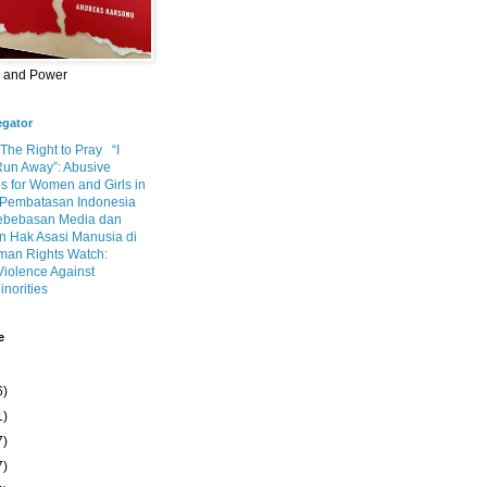
m and Power
egator
 The Right to Pray
“I
Run Away”: Abusive
s for Women and Girls in
Pembatasan Indonesia
ebebasan Media dan
 Hak Asasi Manusia di
an Rights Watch:
Violence Against
inorities
e
6)
1)
7)
7)