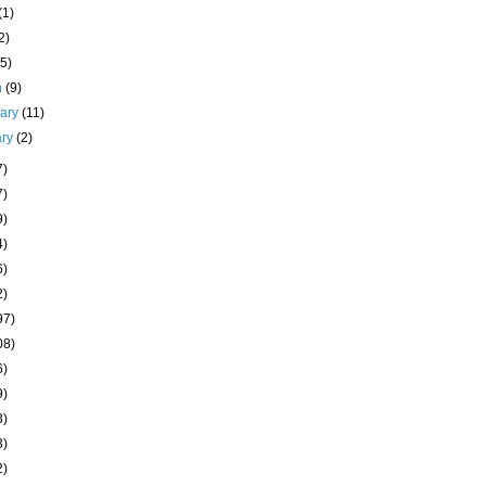
(1)
2)
(5)
h
(9)
uary
(11)
ary
(2)
7)
7)
9)
4)
6)
2)
97)
08)
6)
9)
3)
3)
2)