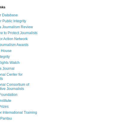
inks
r Database
r Public Integrity
a Journalism Review
e to Protect Journalists
or Action Network
Journalism Awards
 House
tegrity
ights Watch
a Journal
onal Center for
ts
onal Consortium of
tive Journalists
Foundation
nstitute
Prizes
r International Training
 Pantau