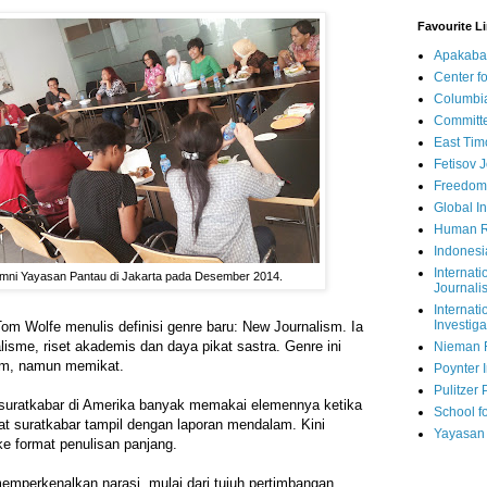
Favourite L
Apakaba
Center fo
Columbi
Committe
East Tim
Fetisov 
Freedom
Global In
Human R
Indonesi
Internati
mni Yayasan Pantau di Jakarta pada Desember 2014.
Journalis
Internati
Investiga
om Wolfe menulis definisi genre baru: New Journalism. Ia
lisme, riset akademis dan daya pikat sastra. Genre ini
Nieman 
am, namun memikat.
Poynter I
Pulitzer 
-suratkabar di Amerika banyak memakai elemennya ketika
School fo
t suratkabar tampil dengan laporan mendalam. Kini
Yayasan
e format penulisan panjang.
memperkenalkan narasi, mulai dari tujuh pertimbangan