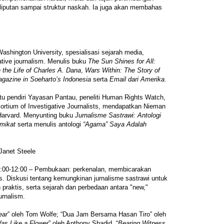
liputan sampai struktur naskah. Ia juga akan membahas
ashington University, spesialisasi sejarah media,
ative journalism. Menulis buku
The Sun Shines for All:
 the Life of Charles A. Dana
,
Wars Within: The Story of
gazine in Soeharto’s Indonesia
serta
Email dari Amerika
.
u pendiri Yayasan Pantau, peneliti Human Rights Watch,
sortium of Investigative Journalists, mendapatkan Nieman
 Harvard. Menyunting buku
Jurnalisme Sastrawi: Antologi
mikat
serta menulis antologi
“Agama” Saya Adalah
Janet Steele
:00-12:00 – Pembukaan: perkenalan, membicarakan
. Diskusi tentang kemungkinan jurnalisme sastrawi untuk
h praktis, serta sejarah dan perbedaan antara "new,"
ournalism.
ear
” oleh Tom Wolfe; “Dua Jam Bersama Hasan Tiro” oleh
s Like a Flower
” oleh Anthony Shadid, “
Bearing Witness