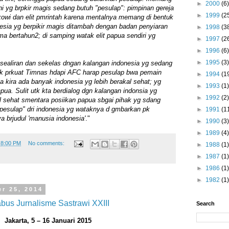
►
2000
(6)
i yg brpkir magis sedang butuh "pesulap": pimpinan gereja
►
1999
(2
owi dan elit pmrintah karena mentalnya memang di bentuk
esia yg berpikir magis ditambah dengan badan penyiaran
►
1998
(3
ama bertahun2; di samping watak elit papua sendiri yg
►
1997
(2
►
1996
(6)
►
1995
(3)
 sealiran dan sekelas dngan kalangan indonesia yg sedang
k prkuat Timnas hdapi AFC harap pesulap bwa pemain
►
1994
(1
ya kira ada banyak indonesia yg lebih berakal sehat; yg
►
1993
(1)
apua. Sulit utk kta berdialog dgn kalangan indonsia yg
►
1992
(2)
al sehat smentara posiikan papua sbgai pihak yg sdang
pesulap" dri indonesia yg wataknya d gmbarkan pk
►
1991
(1
a brjudul 'manusia indonesia'
."
►
1990
(3)
►
1989
(4)
t
8:00 PM
No comments:
►
1988
(1)
►
1987
(1)
►
1986
(1)
►
1982
(1)
r 25, 2014
abus Jurnalisme Sastrawi XXIII
Search
Jakarta, 5 – 16 Januari 2015