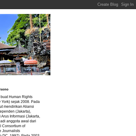
rsono
a buat Human Rights
 York) sejak 2008. Pada
ut mendirikan Aliansi
dependen (Jakarta),
di Arus Informasi (Jakarta,
jadi anggota awal dari
al Consortium of
e Journalists
n DC, 1997). Pada 2003,