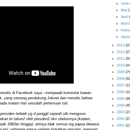
►
June
►
May
(
►
April
►
Marc
►
Febr
►
Janu
►
2013
(3
►
2012
(2
►
2011
(5
►
2010
(4
►
2009
(7
►
2008
(9
►
2007
(1
►
2006
(1
enulis di Facebook saya --menjawab komentar kawan
nak, yang seorang pendukung Jokowi dan menulis bahwa
►
2005
(9
 pada malam hari sesudah pertemuan tsb:
►
2004
(4
►
2003
(2
 presiden terbaik yg d panggil sejarah utk mengurus
►
2002
(2
rkan br tahun2 oleh presden2 nkri sbelumnya (kodam,
ejak 1960an hingga); artinya tdak semua org papua dewasa
►
2001
(2
mba tini; sehingga papua sedang butuhkan pesulap. memang