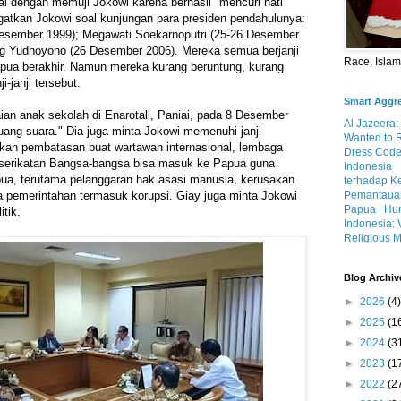
ai dengan memuji Jokowi karena berhasil "mencuri hati
gatkan Jokowi soal kunjungan para presiden pendahulunya:
esember 1999); Megawati Soekarnoputri (25-26 Desember
g Yudhoyono (26 Desember 2006). Mereka semua berjanji
Race, Isla
apua berakhir. Namun mereka kurang beruntung, kurang
-janji tersebut.
Smart Aggr
ian anak sekolah di Enarotali, Paniai, pada 8 Desember
Al Jazeera:
uang suara." Dia juga minta Jokowi memenuhi janji
Wanted to 
an pembatasan buat wartawan internasional, lembaga
Dress Code
serikatan Bangsa-bangsa bisa masuk ke Papua guna
Indonesia
a, terutama pelanggaran hak asasi manusia, kerusakan
terhadap K
 pemerintahan termasuk korupsi. Giay juga minta Jokowi
Pemantauan
Papua
Hum
tik.
Indonesia: 
Religious M
Blog Archiv
►
2026
(4)
►
2025
(1
►
2024
(3
►
2023
(1
►
2022
(2