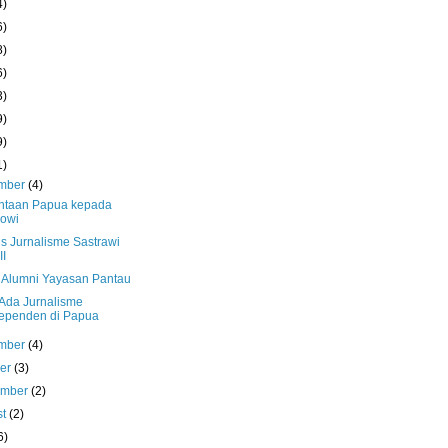
4)
6)
8)
6)
3)
9)
9)
1)
mber
(4)
ntaan Papua kepada
owi
us Jurnalisme Sastrawi
II
 Alumni Yayasan Pantau
 Ada Jurnalisme
ependen di Papua
mber
(4)
ber
(3)
ember
(2)
st
(2)
6)