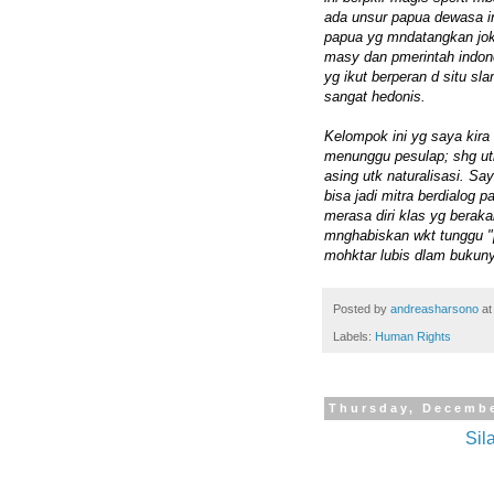
ada unsur papua dewasa in
papua yg mndatangkan jok
masy dan pmerintah indon
yg ikut berperan d situ sl
sangat hedonis.
Kelompok ini yg saya kira
menunggu pesulap; shg ut
asing utk naturalisasi. Sa
bisa jadi mitra berdialog p
merasa diri klas yg berak
mnghabiskan wkt tunggu "
mohktar lubis dlam bukuny
Posted by
andreasharsono
a
Labels:
Human Rights
Thursday, Decembe
Sil