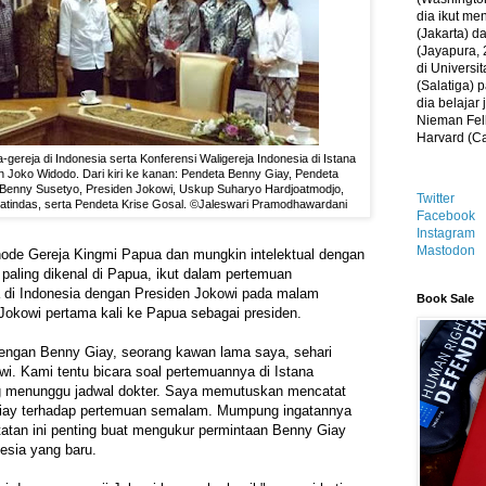
dia ikut me
(Jakarta) 
(Jayapura, 
di Universi
(Salatiga)
dia belajar
Nieman Fell
Harvard (C
gereja di Indonesia serta Konferensi Waligereja Indonesia di Istana
 Joko Widodo. Dari kiri ke kanan: Pendeta Benny Giay, Pendeta
Benny Susetyo, Presiden Jokowi, Uskup Suharyo Hardjoatmodjo,
Twitter
 Matindas, serta Pendeta Krise Gosal. ©Jaleswari Pramodhawardani
Facebook
Instagram
Mastodon
node Gereja Kingmi Papua dan mungkin intelektual dengan
 paling dikenal di Papua, ikut dalam pertemuan
a di Indonesia dengan Presiden Jokowi pada malam
Book Sale
Jokowi pertama kali ke Papua sebagai presiden.
engan Benny Giay, seorang kawan lama saya, sehari
i. Kami tentu bicara soal pertemuannya di Istana
g menunggu jadwal dokter. Saya memutuskan mencatat
ay terhadap pertemuan semalam. Mumpung ingatannya
tatan ini penting buat mengukur permintaan Benny Giay
esia yang baru.