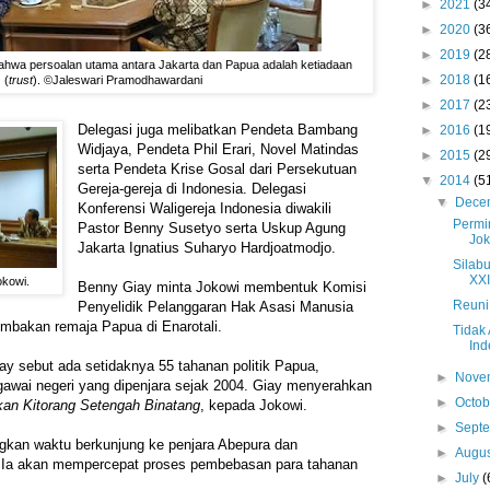
►
2021
(3
►
2020
(3
►
2019
(2
hwa persoalan utama antara Jakarta dan Papua adalah ketiadaan
►
2018
(1
(
trust
). ©Jaleswari Pramodhawardani
►
2017
(2
Delegasi juga melibatkan Pendeta Bambang
►
2016
(1
Widjaya, Pendeta Phil Erari, Novel Matindas
►
2015
(2
serta Pendeta Krise Gosal dari Persekutuan
▼
2014
(5
Gereja-gereja di Indonesia. Delegasi
▼
Dece
Konferensi Waligereja Indonesia diwakili
Permi
Pastor Benny Susetyo serta Uskup Agung
Jok
Jakarta Ignatius Suharyo Hardjoatmodjo.
Silab
XXI
okowi.
Benny Giay minta Jokowi membentuk Komisi
Reuni
Penyelidik Pelanggaran Hak Asasi Manusia
bakan remaja Papua di Enarotali.
Tidak
Ind
iay sebut ada setidaknya 55 tahanan politik Papua,
►
Nove
gawai negeri yang dipenjara sejak 2004. Giay menyerahkan
►
Octo
an Kitorang Setengah Binatang
, kepada Jokowi.
►
Sept
gkan waktu berkunjung ke penjara Abepura dan
►
Augu
 Ia akan mempercepat proses pembebasan para tahanan
►
July
(