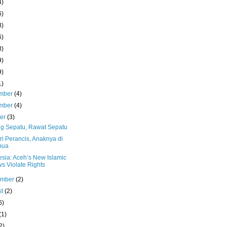
4)
6)
8)
6)
3)
9)
9)
1)
mber
(4)
mber
(4)
ber
(3)
g Sepatu, Rawat Sepatu
ri Perancis, Anaknya di
pua
esia: Aceh’s New Islamic
s Violate Rights
ember
(2)
st
(2)
6)
(1)
2)