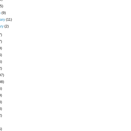
(5)
h
(9)
uary
(11)
ary
(2)
7)
7)
9)
4)
6)
2)
97)
08)
6)
9)
3)
3)
2)
5)