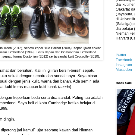
dia ikut me
(Jakarta) 
(Jayapura, 
di Universi
(Salatiga)
dia belajar
Nieman Fell
Harvard (C
dal Keen (2012), sepatu kapal Blue Harbor (2004), sepatu jalan coklat
itam Timberland (1999). Baris depan dari kiri boot biru Timberland
Twitter
), sepatu formal Bostonian (2012) serta sandal kulit Crocodile (2010).
Facebook
Instagram
Mastodon
rahat dan bersihan. Kali ini giliran bersih-bersih sepatu.
suka sekali dengan sepatu dan sandal saya. Saya biasa
ai dengan jenis kulit, warna dan bahan. Ada semir, ada
Book Sale
uat kulit keras maupun kulit lunak (
suede
).
engan keperluan beda serta dua sandal. Paling tua adalah
berland. Saya beli di kota Cambridge ketika belajar di
1999.
m dingin.
 dipotong jari kamu!" ujar seorang kawan dari Nieman