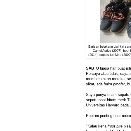
Barisan belakang dari kiri san
Camel Active (2007), boot h
(2014), sepatu lari Nike (2009
SABTU
biasa hari buat isti
Percaya atau tidak, saya 
membersihkan mereka, sesu
sikat, ada
balm proofer
, b
Saya punya enam sepatu d
sepatu boot hitam merk Tim
Universitas Harvard pada 
Boot ini penting buat musi
"Kalau kena
frost bite
bisa