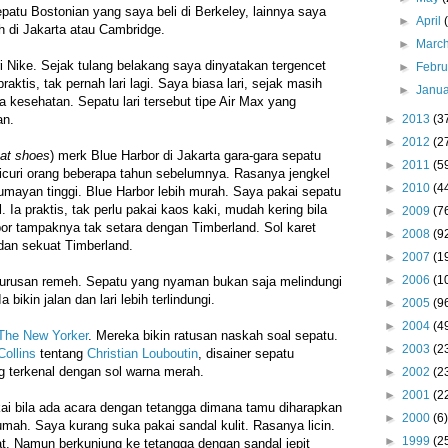
epatu Bostonian yang saya beli di Berkeley, lainnya saya
►
April
ah di Jakarta atau Cambridge.
►
Marc
ri Nike. Sejak tulang belakang saya dinyatakan tergencet
►
Febr
aktis, tak pernah lari lagi. Saya biasa lari, sejak masih
►
Janu
a kesehatan. Sepatu lari tersebut tipe Air Max yang
►
2013
(3
an.
►
2012
(2
at shoes
) merk Blue Harbor di Jakarta gara-gara sepatu
►
2011
(5
icuri orang beberapa tahun sebelumnya. Rasanya jengkel
►
2010
(4
lumayan tinggi. Blue Harbor lebih murah. Saya pakai sepatu
l. Ia praktis, tak perlu pakai kaos kaki, mudah kering bila
►
2009
(7
or tampaknya tak setara dengan Timberland. Sol karet
►
2008
(9
dan sekuat Timberland.
►
2007
(1
►
2006
(1
n urusan remeh. Sepatu yang nyaman bukan saja melindungi
a bikin jalan dan lari lebih terlindungi.
►
2005
(9
►
2004
(4
The New Yorker
. Mereka bikin ratusan naskah soal sepatu.
►
2003
(2
Collins
tentang
Christian Louboutin
, disainer sepatu
g terkenal dengan sol warna merah.
►
2002
(2
►
2001
(2
ai bila ada acara dengan tetangga dimana tamu diharapkan
►
2000
(6)
umah. Saya kurang suka pakai sandal kulit. Rasanya licin.
►
1999
(2
at. Namun berkunjung ke tetangga dengan sandal jepit