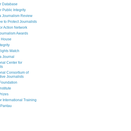
r Database
r Public Integrity
a Journalism Review
e to Protect Journalists
or Action Network
Journalism Awards
 House
tegrity
ights Watch
a Journal
onal Center for
ts
onal Consortium of
tive Journalists
Foundation
nstitute
Prizes
r International Training
 Pantau