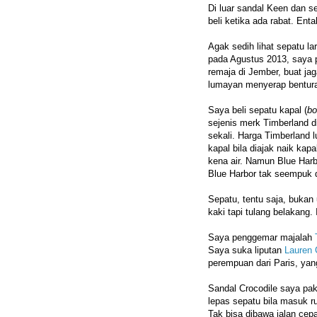
Di luar sandal Keen dan s
beli ketika ada rabat. Ent
Agak sedih lihat sepatu la
pada Agustus 2013, saya pr
remaja di Jember, buat jag
lumayan menyerap bentur
Saya beli sepatu kapal (
bo
sejenis merk Timberland d
sekali. Harga Timberland 
kapal bila diajak naik kapa
kena air. Namun Blue Harb
Blue Harbor tak seempuk 
Sepatu, tentu saja, buka
kaki tapi tulang belakang. I
Saya penggemar majalah
Saya suka liputan
Lauren 
perempuan dari Paris, yan
Sandal Crocodile saya pak
lepas sepatu bila masuk r
Tak bisa dibawa jalan cep