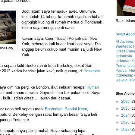
ya pakai non-boot.
Boot hitam saya termasuk awet. Umurnya,
kini sudah 14 tahun. Ia pernah dijadikan bahan
Race, Isla
gigit-gigit kucing di rumah mertua di Pontianak
ketika saya menginap di sana.
Smart Aggr
Kawan saya, Coen Husain Pontoh dari New
Al Jazeera:
York, beberapa kali kuatir lihat boot saya. Dia
Wanted to 
ina Daily.
anggap belum cukup buat musim salju di New
Dress Code
York.
Indonesia
terhadap K
a sepatu kulit Bostonian di kota Berkeley, dekat San
Pemantauan
Papua
Hum
2012 ketika hendak jalan kaki, naik gunung, di
Yosemite
Indonesia: 
Religious M
saya diminta pergi ke London, ikut sebuah resepsi
Human
lai pertemuan mewah. Saya diminta tak pakai boot. Saya
Blog Archiv
 kulit, istilah
dress
... lawan dari
casual
.
►
2026
(3)
►
2025
(1
uar uang beli sepatu merk
Bostonian
.
Sandal Keen
,
epatu di Berkeley dengan rabat lumayan besar. Saya beli
►
2024
(3
 gunung Yosemite.
►
2023
(1
►
2022
(2
ah sepatu saya paling mahal. Saya sekarang lupa