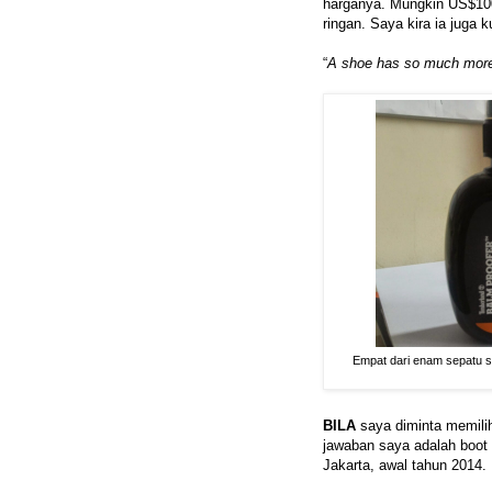
harganya. Mungkin US$100
ringan. Saya kira ia juga k
“
A shoe has so much more t
Empat dari enam sepatu s
BILA
saya diminta memilih
jawaban saya adalah boot
Jakarta, awal tahun 2014.