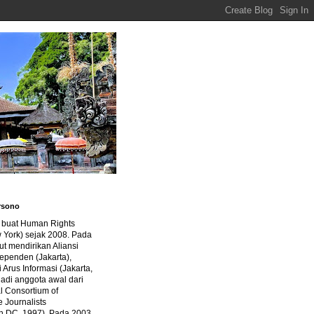
rsono
a buat Human Rights
 York) sejak 2008. Pada
ut mendirikan Aliansi
dependen (Jakarta),
di Arus Informasi (Jakarta,
jadi anggota awal dari
al Consortium of
e Journalists
n DC, 1997). Pada 2003,