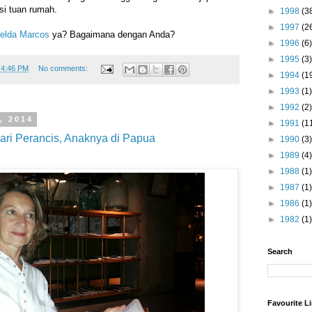
si tuan rumah.
►
1998
(3
►
1997
(2
elda Marcos
ya? Bagaimana dengan Anda?
►
1996
(6)
►
1995
(3)
t
4:46 PM
No comments:
►
1994
(1
►
1993
(1)
►
1992
(2)
, 2014
►
1991
(1
dari Perancis, Anaknya di Papua
►
1990
(3)
►
1989
(4)
►
1988
(1)
►
1987
(1)
►
1986
(1)
►
1982
(1)
Search
Favourite L