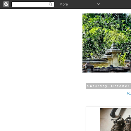
.
Saturday, October
S