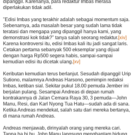
dipanggil. Karenanya, para redaktur Imbas merasa
diperlakukan tidak adil.
"Edisi Imbas yang terakhir adalah sebagai momentum saja.
Sebenarnya, ada masalah besar yang sudah lama tidak
teratasi dan mengapa yang dipanggil hanya kami, yang
demonstrasi kok tidak?" tanya salah seorang redaktur.
[xiv]
Karena kontroversi itu, edisi Imbas kali itu jadi sangat laris.
Cetakan pertama sebanyak 500 eksemplar yang dijual
dengan harga Rp500 segera habis, sampai-sampai
kemudian edisi itu dicetak ulang.
[xv]
Keributan kemudian terus berlanjut. Sesudah dipanggil Urip
Sutiono, malamnya Andreas Harsono, pemimpin redaksi
Imbas, ketiban sial. Sekitar pukul 18.00 pemuda Jember ini
berjalan pulang. Sesampai Andreas di depan rumah
kontrakannya di Jalan Cemara Raya 30, 3 pemuda—John
Manu, Resi, dan Karl Nyong Tua Hatu—sudah ada di sana.
Ketika Andreas mendekat, salah satu dari mereka bertanya,
di mana rumah Andreas.
Andreas menjawab, dirinyalah orang yang mereka cari.
Tanpa ba bi bu, John Manu langsung menghantam hidung