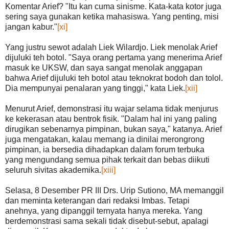
Komentar Arief? "Itu kan cuma sinisme. Kata-kata kotor juga
sering saya gunakan ketika mahasiswa. Yang penting, misi
jangan kabur."
[xi]
Yang justru sewot adalah Liek Wilardjo. Liek menolak Arief
dijuluki teh botol. "Saya orang pertama yang menerima Arief
masuk ke UKSW, dan saya sangat menolak anggapan
bahwa Arief dijuluki teh botol atau teknokrat bodoh dan tolol.
Dia mempunyai penalaran yang tinggi," kata Liek.
[xii]
Menurut Arief, demonstrasi itu wajar selama tidak menjurus
ke kekerasan atau bentrok fisik. "Dalam hal ini yang paling
dirugikan sebenarnya pimpinan, bukan saya," katanya. Arief
juga mengatakan, kalau memang ia dinilai merongrong
pimpinan, ia bersedia dihadapkan dalam forum terbuka
yang mengundang semua pihak terkait dan bebas diikuti
seluruh sivitas akademika.
[xiii]
Selasa, 8 Desember PR III Drs. Urip Sutiono, MA memanggil
dan meminta keterangan dari redaksi Imbas. Tetapi
anehnya, yang dipanggil ternyata hanya mereka. Yang
berdemonstrasi sama sekali tidak disebut-sebut, apalagi