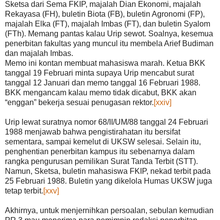
Sketsa dari Sema FKIP, majalah Dian Ekonomi, majalah
Rekayasa (FH), buletin Biota (FB), buletin Agronomi (FP),
majalah Elka (FT), majalah Imbas (FT), dan buletin Syalom
(FTh). Memang pantas kalau Urip sewot. Soalnya, kesemua
penerbitan fakultas yang muncul itu membela Arief Budiman
dan majalah Imbas.
Memo ini kontan membuat mahasiswa marah. Ketua BKK
tanggal 19 Februari minta supaya Urip mencabut surat
tanggal 12 Januari dan memo tanggal 16 Februari 1988.
BKK mengancam kalau memo tidak dicabut, BKK akan
“enggan” bekerja sesuai penugasan rektor.
[xxiv]
Urip lewat suratnya nomor 68/II/UM/88 tanggal 24 Februari
1988 menjawab bahwa pengistirahatan itu bersifat
sementara, sampai kemelut di UKSW selesai. Selain itu,
penghentian penerbitan kampus itu sebenarnya dalam
rangka pengurusan pemilikan Surat Tanda Terbit (STT).
Namun, Sketsa, buletin mahasiswa FKIP, nekad terbit pada
25 Februari 1988. Buletin yang dikelola Humas UKSW juga
tetap terbit.
[xxv]
Akhirnya, untuk menjernihkan persoalan, sebulan kemudian