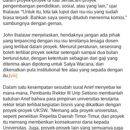
dalam proyek-proyek di luar semacam proyek
pengembangan pendidikan, sosial, atau yang lain,” ujar
Ihalauw. “Untuk itu, kita tak luput dari isu-isu yang sudah
biasa terjadi. Bahkan saya seirng dituduh menerima komisi,”
sambungnya dengan gemas.
John Ihalauw menjelaskan, hendaknya jangan ada pihak
yang terpancing dengan isu-isu tersitanya tenaga dosen
yang terlibat dalam proyek. Menurut peraturan, seseorang
boleh terlibat proyek sekitar setengah sampai dua bulan
berturut-tutur, dengan ketentuan sebagian dari gaji yang
diterima akan dipotong untuk Satya Wacana, dan
dikenalkan pula institutional fee atau yang sepada dengan
itu.
[viii]
Dalam satu kesempatan sesudah surat Arief menyebar ke
mana-mana, Pembantu Rektor III Urip Setiono membantah
tuduhan Arief bahwa para pimpinan universitas terutama
rektor telah terlibat kegiatan bisnis yang dikaitkan dengan
proyek-proyek UKSW. "Memang ada proyek universitas,
seperti penelitian Repelita Daerah Timor-Timur, dan proyek
itu memang memberikan konsekuensi dana kepada
Universitas. Juga, proyek-proyek lain yang semuanya juga