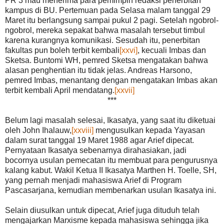
PR 3 mau menerima para pemimpin redaksi penerbitan
kampus di BU. Pertemuan pada Selasa malam tanggal 29
Maret itu berlangsung sampai pukul 2 pagi. Setelah ngobrol-
ngobrol, mereka sepakat bahwa masalah tersebut timbul
karena kurangnya komunikasi. Sesudah itu, penerbitan
fakultas pun boleh terbit kembali
[xxvi]
, kecuali Imbas dan
Sketsa. Buntomi WH, pemred Sketsa mengatakan bahwa
alasan penghentian itu tidak jelas. Andreas Harsono,
pemred Imbas, menantang dengan mengatakan Imbas akan
terbit kembali April mendatang.
[xxvii]
***
Belum lagi masalah selesai, Ikasatya, yang saat itu diketuai
oleh John Ihalauw,
[xxviii]
mengusulkan kepada Yayasan
dalam surat tanggal 19 Maret 1988 agar Arief dipecat.
Pernyataan Ikasatya sebenarnya dirahasiakan, jadi
bocornya usulan pemecatan itu membuat para pengurusnya
kalang kabut. Wakil Ketua II Ikasatya Marthen H. Toelle, SH,
yang pernah menjadi mahasiswa Arief di Program
Pascasarjana, kemudian membenarkan usulan Ikasatya ini.
Selain diusulkan untuk dipecat, Arief juga dituduh telah
mengajarkan Marxisme kepada mahasiswa sehingga jika