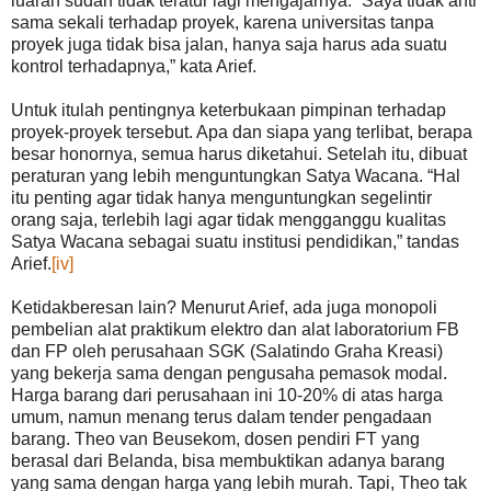
luaran sudah tidak teratur lagi mengajarnya. “Saya tidak anti
sama sekali terhadap proyek, karena universitas tanpa
proyek juga tidak bisa jalan, hanya saja harus ada suatu
kontrol terhadapnya,” kata Arief.
Untuk itulah pentingnya keterbukaan pimpinan terhadap
proyek-proyek tersebut. Apa dan siapa yang terlibat, berapa
besar honornya, semua harus diketahui. Setelah itu, dibuat
peraturan yang lebih menguntungkan Satya Wacana. “Hal
itu penting agar tidak hanya menguntungkan segelintir
orang saja, terlebih lagi agar tidak mengganggu kualitas
Satya Wacana sebagai suatu institusi pendidikan,” tandas
Arief.
[iv]
Ketidakberesan lain? Menurut Arief, ada juga monopoli
pembelian alat praktikum elektro dan alat laboratorium FB
dan FP oleh perusahaan SGK (Salatindo Graha Kreasi)
yang bekerja sama dengan pengusaha pemasok modal.
Harga barang dari perusahaan ini 10-20% di atas harga
umum, namun menang terus dalam tender pengadaan
barang. Theo van Beusekom, dosen pendiri FT yang
berasal dari Belanda, bisa membuktikan adanya barang
yang sama dengan harga yang lebih murah. Tapi, Theo tak