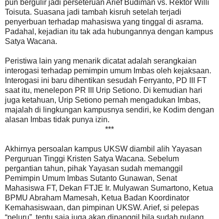
pun bergulir jadi perseteruan Arief Budiman vs. Rektor Willi
Toisuta. Suasana jadi tambah kisruh setelah terjadi
penyerbuan terhadap mahasiswa yang tinggal di asrama.
Padahal, kejadian itu tak ada hubungannya dengan kampus
Satya Wacana.
Peristiwa lain yang menarik dicatat adalah serangkaian
interogasi terhadap pemimpin umum Imbas oleh kejaksaan.
Interogasi ini baru dihentikan sesudah Ferryanto, PD III FT
saat itu, menelepon PR III Urip Setiono. Di kemudian hari
juga ketahuan, Urip Setiono pernah mengadukan Imbas,
majalah di lingkungan kampusnya sendiri, ke Kodim dengan
alasan Imbas tidak punya izin.
***
Akhirnya persoalan kampus UKSW diambil alih Yayasan
Perguruan Tinggi Kristen Satya Wacana. Sebelum
pergantian tahun, pihak Yayasan sudah memanggil
Pemimpin Umum Imbas Sutanto Gunawan, Senat
Mahasiswa FT, Dekan FTJE Ir. Mulyawan Sumartono, Ketua
BPMU Abraham Mamesah, Ketua Badan Koordinator
Kemahasiswaan, dan pimpinan UKSW. Arief, si pelepas
“peluru”, tentu saja juga akan dipanggil bila sudah pulang