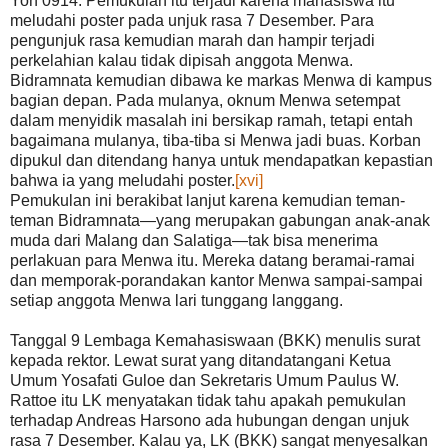
Yon 0914. Pemukulan itu terjadi karena mahasiswa itu
meludahi poster pada unjuk rasa 7 Desember. Para
pengunjuk rasa kemudian marah dan hampir terjadi
perkelahian kalau tidak dipisah anggota Menwa.
Bidramnata kemudian dibawa ke markas Menwa di kampus
bagian depan. Pada mulanya, oknum Menwa setempat
dalam menyidik masalah ini bersikap ramah, tetapi entah
bagaimana mulanya, tiba-tiba si Menwa jadi buas. Korban
dipukul dan ditendang hanya untuk mendapatkan kepastian
bahwa ia yang meludahi poster.
[xvi]
Pemukulan ini berakibat lanjut karena kemudian teman-
teman Bidramnata—yang merupakan gabungan anak-anak
muda dari Malang dan Salatiga—tak bisa menerima
perlakuan para Menwa itu. Mereka datang beramai-ramai
dan memporak-porandakan kantor Menwa sampai-sampai
setiap anggota Menwa lari tunggang langgang.
Tanggal 9 Lembaga Kemahasiswaan (BKK) menulis surat
kepada rektor. Lewat surat yang ditandatangani Ketua
Umum Yosafati Guloe dan Sekretaris Umum Paulus W.
Rattoe itu LK menyatakan tidak tahu apakah pemukulan
terhadap Andreas Harsono ada hubungan dengan unjuk
rasa 7 Desember. Kalau ya, LK (BKK) sangat menyesalkan