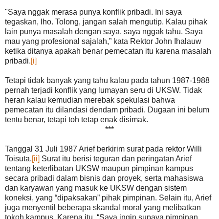
"Saya nggak merasa punya konflik pribadi. Ini saya
tegaskan, lho. Tolong, jangan salah mengutip. Kalau pihak
lain punya masalah dengan saya, saya nggak tahu. Saya
mau yang profesional sajalah,” kata Rektor John Ihalauw
ketika ditanya apakah benar pemecatan itu karena masalah
pribadi.
[i]
Tetapi tidak banyak yang tahu kalau pada tahun 1987-1988
pernah terjadi konflik yang lumayan seru di UKSW. Tidak
heran kalau kemudian merebak spekulasi bahwa
pemecatan itu dilandasi dendam pribadi. Dugaan ini belum
tentu benar, tetapi toh tetap enak disimak.
***
Tanggal 31 Juli 1987 Arief berkirim surat pada rektor Willi
Toisuta.
[ii]
Surat itu berisi teguran dan peringatan Arief
tentang keterlibatan UKSW maupun pimpinan kampus
secara pribadi dalam bisnis dan proyek, serta mahasiswa
dan karyawan yang masuk ke UKSW dengan sistem
koneksi, yang “dipaksakan” pihak pimpinan. Selain itu, Arief
juga menyentil beberapa skandal moral yang melibatkan
tokoh kampus. Karena itu, “Saya ingin supaya pimpinan