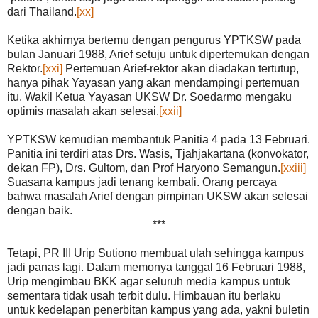
dari Thailand.
[xx]
Ketika akhirnya bertemu dengan pengurus YPTKSW pada
bulan Januari 1988, Arief setuju untuk dipertemukan dengan
Rektor.
[xxi]
Pertemuan Arief-rektor akan diadakan tertutup,
hanya pihak Yayasan yang akan mendampingi pertemuan
itu. Wakil Ketua Yayasan UKSW Dr. Soedarmo mengaku
optimis masalah akan selesai.
[xxii]
YPTKSW kemudian membantuk Panitia 4 pada 13 Februari.
Panitia ini terdiri atas Drs. Wasis, Tjahjakartana (konvokator,
dekan FP), Drs. Gultom, dan Prof Haryono Semangun.
[xxiii]
Suasana kampus jadi tenang kembali. Orang percaya
bahwa masalah Arief dengan pimpinan UKSW akan selesai
dengan baik.
***
Tetapi, PR III Urip Sutiono membuat ulah sehingga kampus
jadi panas lagi. Dalam memonya tanggal 16 Februari 1988,
Urip mengimbau BKK agar seluruh media kampus untuk
sementara tidak usah terbit dulu. Himbauan itu berlaku
untuk kedelapan penerbitan kampus yang ada, yakni buletin