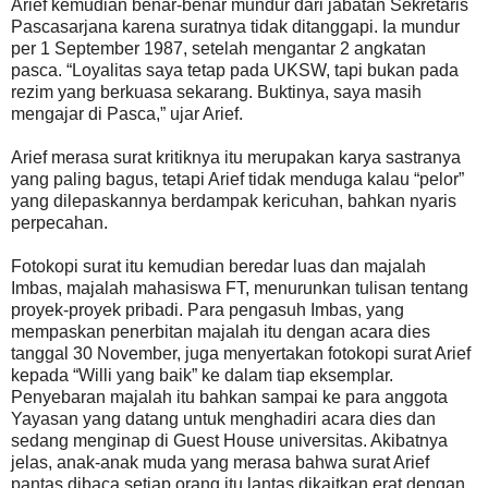
Arief kemudian benar-benar mundur dari jabatan Sekretaris
Pascasarjana karena suratnya tidak ditanggapi. Ia mundur
per 1 September 1987, setelah mengantar 2 angkatan
pasca. “Loyalitas saya tetap pada UKSW, tapi bukan pada
rezim yang berkuasa sekarang. Buktinya, saya masih
mengajar di Pasca,” ujar Arief.
Arief merasa surat kritiknya itu merupakan karya sastranya
yang paling bagus, tetapi Arief tidak menduga kalau “pelor”
yang dilepaskannya berdampak kericuhan, bahkan nyaris
perpecahan.
Fotokopi surat itu kemudian beredar luas dan majalah
Imbas, majalah mahasiswa FT, menurunkan tulisan tentang
proyek-proyek pribadi. Para pengasuh Imbas, yang
mempaskan penerbitan majalah itu dengan acara dies
tanggal 30 November, juga menyertakan fotokopi surat Arief
kepada “Willi yang baik” ke dalam tiap eksemplar.
Penyebaran majalah itu bahkan sampai ke para anggota
Yayasan yang datang untuk menghadiri acara dies dan
sedang menginap di Guest House universitas. Akibatnya
jelas, anak-anak muda yang merasa bahwa surat Arief
pantas dibaca setiap orang itu lantas dikaitkan erat dengan