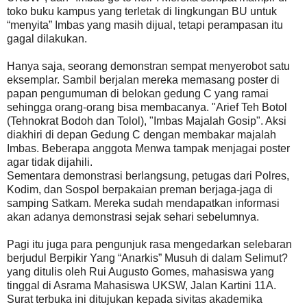
toko buku kampus yang terletak di lingkungan BU untuk
“menyita” Imbas yang masih dijual, tetapi perampasan itu
gagal dilakukan.
Hanya saja, seorang demonstran sempat menyerobot satu
eksemplar. Sambil berjalan mereka memasang poster di
papan pengumuman di belokan gedung C yang ramai
sehingga orang-orang bisa membacanya. "Arief Teh Botol
(Tehnokrat Bodoh dan Tolol), "Imbas Majalah Gosip". Aksi
diakhiri di depan Gedung C dengan membakar majalah
Imbas. Beberapa anggota Menwa tampak menjagai poster
agar tidak dijahili.
Sementara demonstrasi berlangsung, petugas dari Polres,
Kodim, dan Sospol berpakaian preman berjaga-jaga di
samping Satkam. Mereka sudah mendapatkan informasi
akan adanya demonstrasi sejak sehari sebelumnya.
Pagi itu juga para pengunjuk rasa mengedarkan selebaran
berjudul Berpikir Yang “Anarkis” Musuh di dalam Selimut?
yang ditulis oleh Rui Augusto Gomes, mahasiswa yang
tinggal di Asrama Mahasiswa UKSW, Jalan Kartini 11A.
Surat terbuka ini ditujukan kepada sivitas akademika