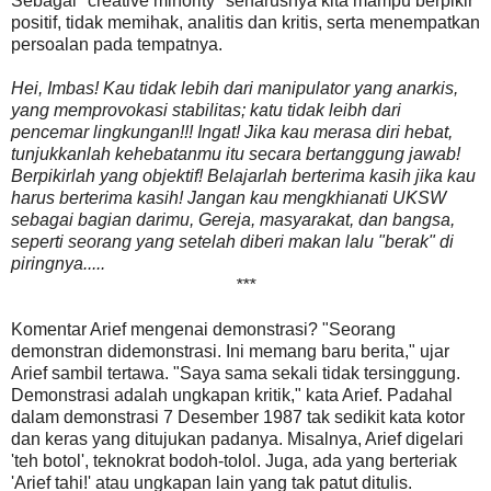
Sebagai "creative minority" seharusnya kita mampu berpikir
positif, tidak memihak, analitis dan kritis, serta menempatkan
persoalan pada tempatnya.
Hei, Imbas! Kau tidak lebih dari manipulator yang anarkis,
yang memprovokasi stabilitas; katu tidak leibh dari
pencemar lingkungan!!! Ingat! Jika kau merasa diri hebat,
tunjukkanlah kehebatanmu itu secara bertanggung jawab!
Berpikirlah yang objektif! Belajarlah berterima kasih jika kau
harus berterima kasih! Jangan kau mengkhianati UKSW
sebagai bagian darimu, Gereja, masyarakat, dan bangsa,
seperti seorang yang setelah diberi makan lalu "berak" di
piringnya.....
***
Komentar Arief mengenai demonstrasi? "Seorang
demonstran didemonstrasi. Ini memang baru berita," ujar
Arief sambil tertawa. "Saya sama sekali tidak tersinggung.
Demonstrasi adalah ungkapan kritik," kata Arief. Padahal
dalam demonstrasi 7 Desember 1987 tak sedikit kata kotor
dan keras yang ditujukan padanya. Misalnya, Arief digelari
'teh botol', teknokrat bodoh-tolol. Juga, ada yang berteriak
'Arief tahi!' atau ungkapan lain yang tak patut ditulis.