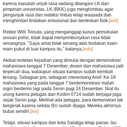
karena masalah unjuk rasa sedang ditangani LK dan
pimpinan universitas. LK (BKK) juga menghimbau agar
pengunjuk rasa dan redaksi Imbas tetap waspada dan
menghindari tindakan emosional dan bentrokan fisik.
[xvii]
Rektor Willi Toisuta, yang menganggap kasus pemukulan
urusan polisi, tidak dapat menyembunyikan rasa tidak
senangnya. "Saya amat tidak senang atas tindakan main-
main pukul di luar kampus itu," katanya.
[xviii]
Akibat rentetan kejadian yang dimulai dengan demonstrasi
mahasiswa tanggal 7 Desember, dosen dan mahasiswa jadi
terpecah dua, walaupun situasi kampus sudah kembali
tenang. Sebagian pro, sebagian menentang Arief. Ke-19
mahasiswa yang pada tanggal 7 berdemonstrasi malah
ingin berdemo lagi pada Senin pagi 14 Desember. Niat itu
urung karena petugas dan Kodim 0714 sudah berjaga-jaga
sejak Senin pagi. Melihat ada petugas, para demonstran tak
bergerak karena sekitar BU sudah dijaga. Mereka akhirnya
bubar sendiri.
[xix]
Tetapi, situasi kampus dan kota Salatiga tetap panas. Isu