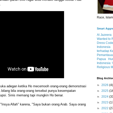
.
Race, Isla
Smart Aggr
Al Jazeera:
Wanted to 
Dress Code
Indonesia
terhadap K
Pemantauan
Papua
Hum
Indonesia: 
Religious M
Blog Archiv
►
2026
(4)
suka adegan ketika Ho mecemooh orang-orang demonstrasi
ia bilang bila orang-orang tersebut punya kesempatan
►
2025
(1
upsi. Sinis memang tapi mungkin Ho benar.
►
2024
(3
►
2023
(1
 "Insya Allah" karena, "Saya bukan orang Arab. Saya orang
►
2022
(2