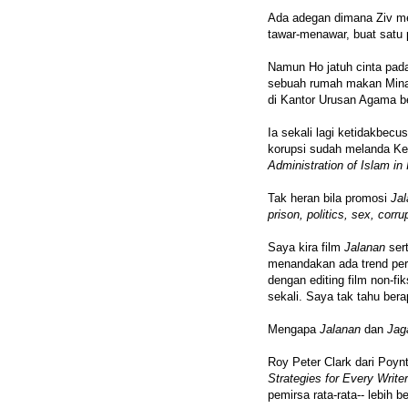
Ada adegan dimana Ziv m
tawar-menawar, buat satu 
Namun Ho jatuh cinta pada 
sebuah rumah makan Minan
di Kantor Urusan Agama b
Ia sekali lagi ketidakbe
korupsi sudah melanda Ke
Administration of Islam in
Tak heran bila promosi
Ja
prison, politics, sex, corru
Saya kira film
Jalanan
sert
menandakan ada trend perb
dengan editing film non-fik
sekali. Saya tak tahu berap
Mengapa
Jalanan
dan
Jag
Roy Peter Clark dari Poyn
Strategies for Every Writer
pemirsa rata-rata-- lebih b