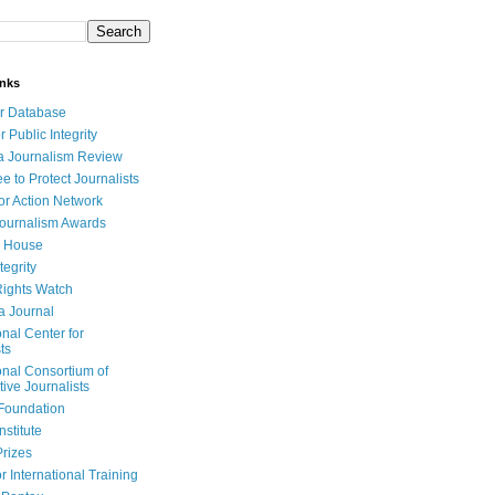
inks
r Database
r Public Integrity
a Journalism Review
e to Protect Journalists
or Action Network
Journalism Awards
 House
tegrity
ights Watch
a Journal
onal Center for
ts
onal Consortium of
tive Journalists
Foundation
nstitute
Prizes
r International Training