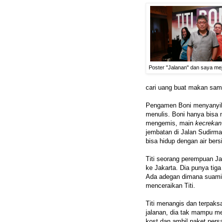
Poster "Jalanan" dan saya me
cari uang buat makan samp
Pengamen Boni menyanyika
menulis. Boni hanya bisa 
mengemis, main
kecrekan
jembatan di Jalan Sudirma
bisa hidup dengan air bers
Titi seorang perempuan J
ke Jakarta. Dia punya tig
Ada adegan dimana suamin
menceraikan Titi.
Titi menangis dan terpak
jalanan, dia tak mampu me
kost dan ambil paket pers