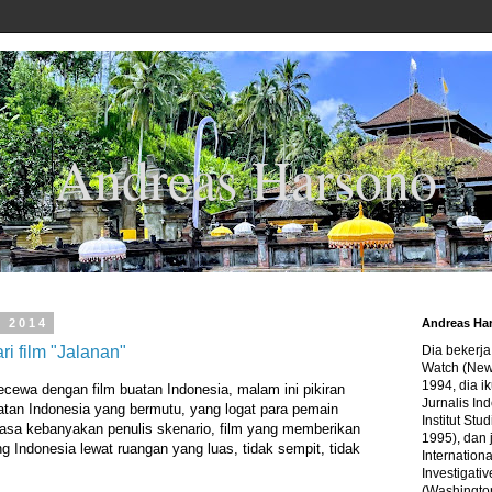
Andreas Harsono
, 2014
Andreas Ha
ri film "Jalanan"
Dia bekerj
Watch (New
1994, dia ik
cewa dengan film buatan Indonesia, malam ini pikiran
Jurnalis In
atan Indonesia yang bermutu, yang logat para pemain
Institut Stu
hasa kebanyakan penulis skenario, film yang memberikan
1995), dan 
g Indonesia lewat ruangan yang luas, tidak sempit, tidak
Internation
Investigativ
(Washingto