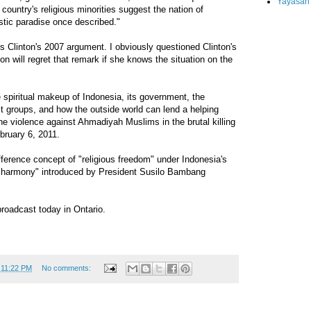
Yayasan
 country's religious minorities suggest the nation of
istic paradise once described."
 Clinton's 2007 argument. I obviously questioned Clinton's
ton will regret that remark if she knows the situation on the
spiritual makeup of Indonesia, its government, the
t groups, and how the outside world can lend a helping
the violence against Ahmadiyah Muslims in the brutal killing
bruary 6, 2011.
ference concept of "religious freedom" under Indonesia's
us harmony" introduced by President Susilo Bambang
broadcast today in Ontario.
t
11:22 PM
No comments: