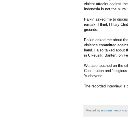
violent attacks against the
Indonesia is not the plural
Paikin asked me to discuss
remark. I think Hillary Clin
grounds.
Paikin asked me about the 
violence committed agains
hand. I also talked about 
in Cikeusik, Banten, on Fe
We also touched on the dif
Constitution and "religio
Yudhoyono.
The recorded interview is 
Posted by
andreasharsono
a