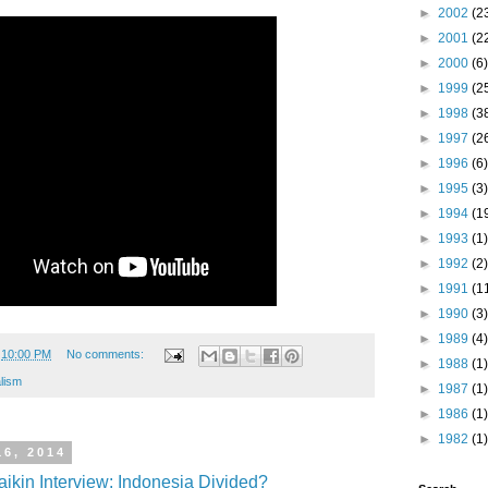
►
2002
(2
►
2001
(2
►
2000
(6)
►
1999
(2
►
1998
(3
►
1997
(2
►
1996
(6)
►
1995
(3)
►
1994
(1
►
1993
(1)
►
1992
(2)
►
1991
(1
►
1990
(3)
►
1989
(4)
t
10:00 PM
No comments:
►
1988
(1)
lism
►
1987
(1)
►
1986
(1)
►
1982
(1)
16, 2014
ikin Interview: Indonesia Divided?