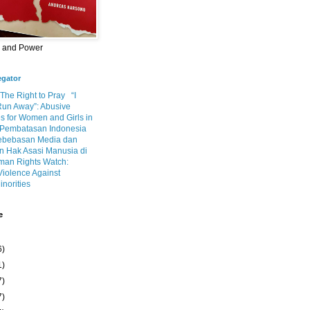
m and Power
egator
 The Right to Pray
“I
Run Away”: Abusive
s for Women and Girls in
Pembatasan Indonesia
ebebasan Media dan
 Hak Asasi Manusia di
an Rights Watch:
Violence Against
inorities
e
6)
1)
7)
7)