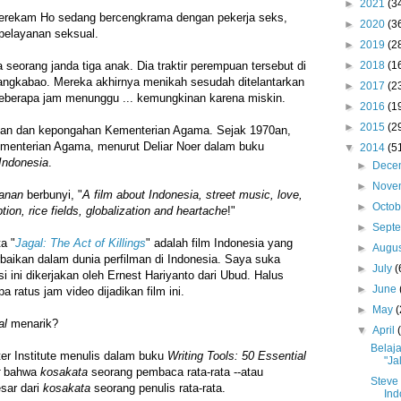
►
2021
(3
erekam Ho sedang bercengkrama dengan pekerja seks,
►
2020
(3
pelayanan seksual.
►
2019
(2
►
2018
(1
seorang janda tiga anak. Dia traktir perempuan tersebut di
gkabao. Mereka akhirnya menikah sesudah ditelantarkan
►
2017
(2
eberapa jam menunggu ... kemungkinan karena miskin.
►
2016
(1
►
2015
(2
cusan dan kepongahan Kementerian Agama. Sejak 1970an,
menterian Agama, menurut Deliar Noer dalam buku
▼
2014
(5
 Indonesia
.
►
Dece
►
Nove
lanan
berbunyi, "
A film about Indonesia, street music, love,
►
Octo
ption, rice fields, globalization and heartache
!"
►
Sept
a "
Jagal: The Act of Killings
" adalah film Indonesia yang
►
Augu
aikan dalam dunia perfilman di Indonesia. Saya suka
►
July
(
si ini dikerjakan oleh Ernest Hariyanto dari Ubud. Halus
►
June
a ratus jam video dijadikan film ini.
►
May
(
al
menarik?
▼
April
Belaja
ter Institute menulis dalam buku
Writing Tools: 50 Essential
"Ja
bahwa
kosakata
seorang pembaca rata-rata --atau
Steve 
esar dari
kosakata
seorang penulis rata-rata.
Ind