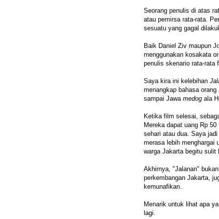
Seorang penulis di atas r
atau pemirsa rata-rata. Pe
sesuatu yang gagal dilaku
Baik Daniel Ziv maupun J
menggunakan kosakata ora
penulis skenario rata-rata 
Saya kira ini kelebihan
Ja
menangkap bahasa orang Ja
sampai Jawa
medog
ala H
Ketika film selesai, sebag
Mereka dapat uang Rp 50 
sehari atau dua. Saya jad
merasa lebih menghargai u
warga Jakarta begitu sulit 
Akhirnya, "Jalanan" bukan
perkembangan Jakarta, jug
kemunafikan.
Menarik untuk lihat apa ya
lagi.