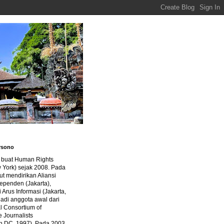
rsono
a buat Human Rights
 York) sejak 2008. Pada
ut mendirikan Aliansi
dependen (Jakarta),
di Arus Informasi (Jakarta,
jadi anggota awal dari
al Consortium of
e Journalists
n DC, 1997). Pada 2003,