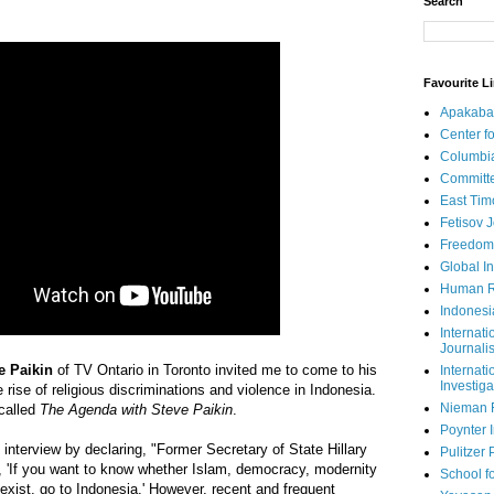
Search
Favourite L
Apakaba
Center fo
Columbi
Committe
East Tim
Fetisov 
Freedom
Global In
Human R
Indonesi
Internati
Journalis
e Paikin
of TV Ontario in Toronto invited me to come to his
Internati
Investiga
 rise of religious discriminations and violence in Indonesia.
Nieman 
called
The Agenda with Steve Paikin
.
Poynter I
interview by declaring, "Former Secretary of State Hillary
Pulitzer 
 'If you want to know whether Islam, democracy, modernity
School fo
xist, go to Indonesia.' However, recent and frequent