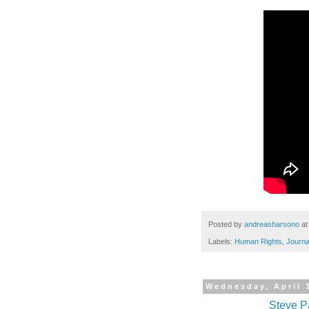
Posted by
andreasharsono
a
Labels:
Human Rights
,
Journa
Wednesday, April 
Steve Pa