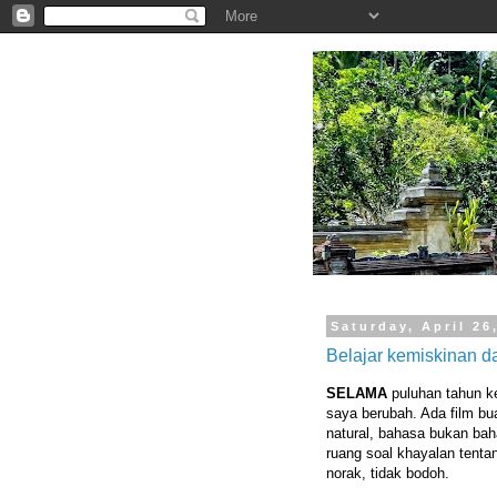
.
Saturday, April 26
Belajar kemiskinan da
SELAMA
puluhan tahun ke
saya berubah. Ada film bu
natural, bahasa bukan ba
ruang soal khayalan tentan
norak, tidak bodoh.