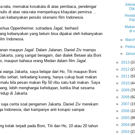
Jokow
ata-rata, memakai kosakata di atas pembaca, pendengar
Di
nulis di atas rata-rata memperkaya khayalan pemirsa ...
Pemili
kan kebanyakan penulis skenario film Indonesia.
Pa
Makan
oshua Oppenheimer, sutradara
Jagal
, berhasil
di 
ng kebanyakan yang belum bisa dipakai oleh kebanyakan
film Indonesia.
►
Marc
►
Febr
lanan
maupun
Jagal
. Dalam
Jalanan
, Daniel Ziv mampu
►
Janu
karta, yang sangat beragam, dari dialek Betawi ala Boni
o, maupun bahasa orang Medan dalam film
Jagal
.
►
2013
(3
►
2012
(2
ai warga Jakarta, saya belajar dari Ho, Titi maupun Boni.
►
2011
(5
ribu sehari, terkadang kurang, hanya cukup buat makan
i malu bila pesan makan Rp 50 ribu satu kali makan. Saya
►
2010
(4
ang, lebih menghargai kehidupan, ketika lihat sesama
►
2009
(7
hidup di Jakarta.
►
2008
(9
►
2007
(1
 saja cerita soal pengamen Jakarta. Daniel Ziv merekam
a Indonesia, dari kampanye anti korupsi sampai
►
2006
(1
►
2005
(9
►
2004
(4
ng kelak terjadi pada Boni, Titi dan Ho, 10 atau 20 tahun
►
2003
(2