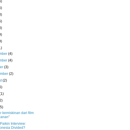
4)
6)
8)
6)
3)
9)
9)
1)
mber
(4)
mber
(4)
ber
(3)
ember
(2)
st
(2)
6)
(1)
2)
(5)
r kemiskinan dari film
lanan"
Paikin Interview:
onesia Divided?