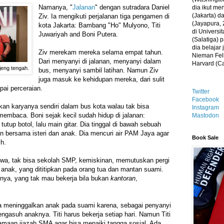
Namanya, "
Jalanan
" dengan sutradara Daniel
dia ikut me
(Jakarta) 
Ziv. Ia mengikuti perjalanan tiga pengamen di
(Jayapura, 
kota Jakarta: Bambang "Ho" Mulyono, Titi
di Universi
Juwariyah and Boni Putera.
(Salatiga)
dia belajar
Ziv merekam mereka selama empat tahun.
Nieman Fell
Dari menyanyi di jalanan, menyanyi dalam
Harvard (C
jeng tengah.
bus, menyanyi sambil latihan. Namun Ziv
juga masuk ke kehidupan mereka, dari sulit
ai perceraian.
Twitter
Facebook
n karyanya sendiri dalam bus kota walau tak bisa
Instagram
membaca. Boni sejak kecil sudah hidup di jalanan:
Mastodon
tutup botol, lalu main gitar. Dia tinggal di bawah sebuah
n bersama isteri dan anak. Dia mencuri air PAM Jaya agar
Book Sale
ih.
awa, tak bisa sekolah SMP, kemiskinan, memutuskan pergi
a anak, yang dititipkan pada orang tua dan mantan suami.
ya, yang tak mau bekerja bila bukan
kantoran
,
sa meninggalkan anak pada suami karena, sebagai penyanyi
ngasuh anaknya. Titi harus bekerja setiap hari. Namun Titi
amaan ijazah SMA agar bisa menaiki tangga sosial. Ada