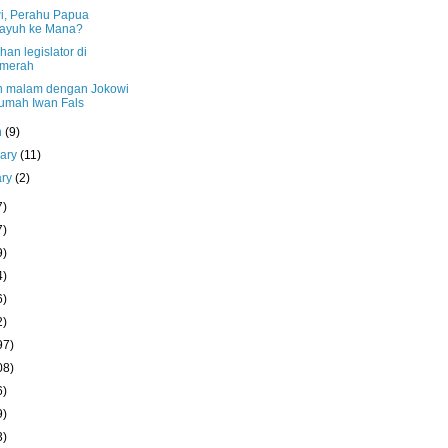
i, Perahu Papua
kayuh ke Mana?
han legislator di
lmerah
 malam dengan Jokowi
rumah Iwan Fals
h
(9)
uary
(11)
ary
(2)
7)
7)
9)
4)
6)
2)
97)
08)
6)
9)
3)