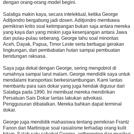
dengan orang-orang model begini.
Salatiga makin kaya, secara intelektual, ketika George
Aditjondro bergabung jadi dosen. Aditjondro membawa
pemikiran kritis soal ketimpangan bukan saja antara mereka
yang kaya dan yang miskin juga kesenjangan antara Jawa
dan pulau-pulau seberang. George tahu soal minoritas
Aceh, Dayak, Papua, Timor Leste serta berbagai gerakan
lingkungan, dari pembabatan hutan sampai pembuatan
bendungan raksasa.
Saya juga dekat dengan George, sering mengobrol di
rumahnya sampai larut malam. George mendidik saya untuk
mendalami transportasi berkesinambungan. Kami lantas
membantu para sais dokar yang juga hendak digusur dari
Salatiga pada 1990. Ini membuat mereka mendirikan
Persatuan Sais Dokar lantas lakukan advokasi.
Penggusuran dibatalkan. Mereka bahkan dapat terminal
dokar.
George juga mendidik mahasiswa tentang pemikiran Frantz
Fanon dari Martinique soal rasialisme terhadap orang kulit
hitam. Salah satu sahabat George, anthropolog dan musikus