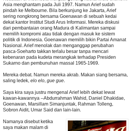
Asia menghantam pada Juli 1997. Namun Arief sudah
pindah ke Melbourne. Bila berkunjung ke Jakarta, Arief
sering nongkrong bersama Goenawan di sebuah kedai
dekat kantor Institut Studi Arus Informasi. Mereka diskusi
dari pembantaian orang Madura di Kalimantan sampai
memilih kompromi atau tidak dengan masuk ke sistem
politik di Indonesia. Goenawan memilih bikin Partai Amanat
Nasional. Arief menolak dan menganggap perubahan
pasca-Soeharto takkan terlalu besar tanpa mencari
kebenaran pada kudeta merangkak terhadap Presiden
Sukarno dan pembunuhan massal 1965-1969.
Mereka debat. Namun mereka akrab. Makan siang bersama,
saling ledek,
elo elo
,
gue gue
.
Saya kira saya justru mengenal Arief lebih dekat lewat
kawan-kawannya --Abdurrahman Wahid, Daniel Dhakidae,
Goenawan, Marsillam Simanjuntak, Rahman Tolleng,
Sobron Aidit, Umar Said dan lain-lain.
Namanya disebut ketika
saya makan malam di