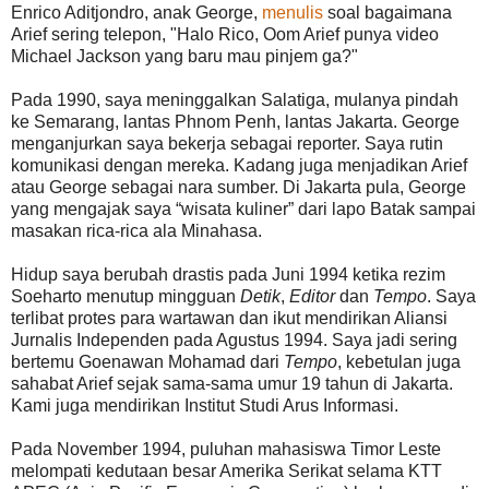
Enrico Aditjondro, anak George,
menulis
soal bagaimana
Arief sering telepon, "Halo Rico, Oom Arief punya video
Michael Jackson yang baru mau pinjem ga?"
Pada 1990, saya meninggalkan Salatiga, mulanya pindah
ke Semarang, lantas Phnom Penh, lantas Jakarta. George
menganjurkan saya bekerja sebagai reporter. Saya rutin
komunikasi dengan mereka. Kadang juga menjadikan Arief
atau George sebagai nara sumber. Di Jakarta pula, George
yang mengajak saya “wisata kuliner” dari lapo Batak sampai
masakan rica-rica ala Minahasa.
Hidup saya berubah drastis pada Juni 1994 ketika rezim
Soeharto menutup mingguan
Detik
,
Editor
dan
Tempo
. Saya
terlibat protes para wartawan dan ikut mendirikan Aliansi
Jurnalis Independen pada Agustus 1994. Saya jadi sering
bertemu Goenawan Mohamad dari
Tempo
, kebetulan juga
sahabat Arief sejak sama-sama umur 19 tahun di Jakarta.
Kami juga mendirikan Institut Studi Arus Informasi.
Pada November 1994, puluhan mahasiswa Timor Leste
melompati kedutaan besar Amerika Serikat selama KTT