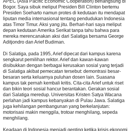
APEC (Asia Pacific Economic Cooperation) berlangsung di
Bogor. Saya sibuk meliput Presiden Bill Clinton bertemu
Presiden Soeharto namun protes di kedutaan itu mendapat
liputan media internasional tentang pendudukan Indonesia
atas Timor Timur. Aksi yang jitu. Berhari-hari saya meliput
depan kedutaan Amerika Serikat tanpa tahu bahwa para
mereka merencanakan aksi dari Salatiga bersama George
Aditjondro dan Arief Budiman.
Di Salatiga, pada 1995, Arief dipecat dari kampus karena
sengkarut pemilihan rektor. Arief dan kawan-kawan
disibukkan dengan berbagai kerusakan sosial yang terjadi
di Salatiga akibat pemecatan tersebut: demontrasi besar-
besaran serta keluarnya puluhan dosen lain. Suasana
kampus tak pernah kembali kritis. Cita-cita Arief untuk riset
dan bikin teori sosial hancur berantakan. Gerakan sosial
dari Salatiga meredup. Universitas Kristen Satya Wacana
perlahan jadi kampus kebanyakan di Pulau Jawa. Salatiga
juga kehilangan pembangunan yang berkelanjutan:
motorisasi makin menggila, trotoar menghilang, sepeda
menghilang.
Keadaan di Indonesia menjadi genting ketika krisis ekonomi