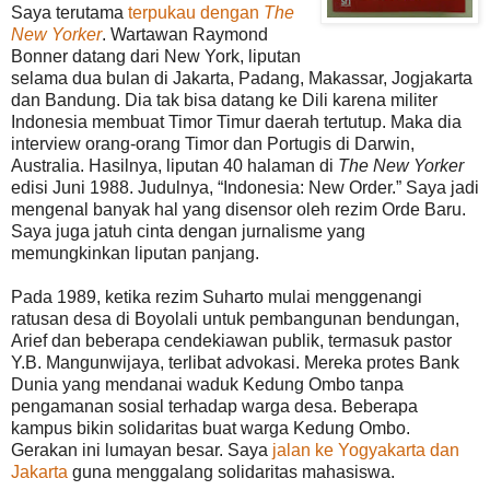
Saya terutama
terpukau dengan
The
New Yorker
. Wartawan Raymond
Bonner datang dari New York, liputan
selama dua bulan di Jakarta, Padang, Makassar, Jogjakarta
dan Bandung. Dia tak bisa datang ke Dili karena militer
Indonesia membuat Timor Timur daerah tertutup. Maka dia
interview orang-orang Timor dan Portugis di Darwin,
Australia. Hasilnya, liputan 40 halaman di
The New Yorker
edisi Juni 1988. Judulnya, “Indonesia: New Order.” Saya jadi
mengenal banyak hal yang disensor oleh rezim Orde Baru.
Saya juga jatuh cinta dengan jurnalisme yang
memungkinkan liputan panjang.
Pada 1989, ketika rezim Suharto mulai menggenangi
ratusan desa di Boyolali untuk pembangunan bendungan,
Arief dan beberapa cendekiawan publik, termasuk pastor
Y.B. Mangunwijaya, terlibat advokasi. Mereka protes Bank
Dunia yang mendanai waduk Kedung Ombo tanpa
pengamanan sosial terhadap warga desa. Beberapa
kampus bikin solidaritas buat warga Kedung Ombo.
Gerakan ini lumayan besar. Saya
jalan ke Yogyakarta dan
Jakarta
guna menggalang solidaritas mahasiswa.