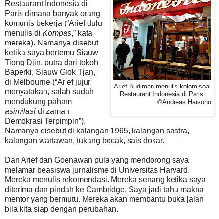
Restaurant Indonesia di
Paris dimana banyak orang
komunis bekerja (“Arief dulu
menulis di
Kompas
,” kata
mereka). Namanya disebut
ketika saya bertemu Siauw
Tiong Djin, putra dari tokoh
Baperki, Siauw Giok Tjan,
di Melbourne (“Arief jujur
Arief Budiman menulis kolom soal
menyatakan, salah sudah
Restaurant Indonesia di Paris.
mendukung paham
©Andreas Harsono
asimilasi
di zaman
Demokrasi Terpimpin”).
Namanya disebut di kalangan 1965, kalangan sastra,
kalangan wartawan, tukang becak, sais dokar.
Dan Arief dan Goenawan pula yang mendorong saya
melamar beasiswa jurnalisme di Universitas Harvard.
Mereka menulis rekomendasi. Mereka senang ketika saya
diterima dan pindah ke Cambridge. Saya jadi tahu makna
mentor yang bermutu. Mereka akan membantu buka jalan
bila kita siap dengan perubahan.