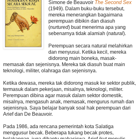
Simone de Beauvoir
The Second Sex
(1949). Dalam buku-buku tersebut,
mereka menerangkan bagaimana
perempuan dibikin dan diasuh
(
nurtured
) buat menerima apa yang
sebenarnya tidak alamiah (
natural
).
Perempuan secara natural melahirkan
dan menyusui. Ketika kecil, mereka
didorong main boneka, masak-
memasak dan sejenisnya. Mereka tak diasuh buat main
teknologi, militer, olahraga dan sejenisnya.
Ketika dewasa, mereka tak didorong masuk ke sektor publik,
termasuk dalam pekerjaan, misalnya, teknologi, militer.
Perempuan dibina agar masuk dalam sektor domestik,
misalnya, mengasuh anak, memasak, mengurus rumah dan
sejenisnya. Saya belajar banyak soal hak perempuan dari
Arief dan De Beauvoir.
Pada 1986, ada rencana pemerintah kota Salatiga
menggusur becak. Beberapa tukang becak protes,
belakangan, juga dibantu mahasiswa. Arief ikut menulis