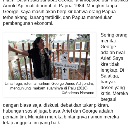
Arnold Ap, mati dibunuh di Papua 1984. Mungkin tanpa
George, saya masih akan berpikir bahwa orang Papua
terbelakang, kurang terdidik, dan Papua memerlukan
pembangunan ekonomi.
Sering orang
menilai
George
adalah rival
Arief. Saya
kira tidak
lengkap. Di
Salatiga,
banyak
Erna Tege, isteri almarhum George Junus Aditjondro,
dosen yang
mengunjungi makam suaminya di Palu (2016).
©Andreas Harsono
kritis. Mereka
bergaul
dengan biasa saja, diskusi, debat dan tukar pikiran,
hubungan sosial juga biasa. Arief dan George adalah
pemain tim. Mungkin mereka bintangnya namun mereka
tetap anggota tim yang baik.