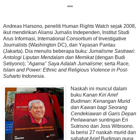
***
Andreas Harsono, peneliti Human Rights Watch sejak 2008,
ikut mendirikan Aliansi Jurnalis Independen, Institut Studi
Arus Informasi, International Consortium of Investigative
Journalists (Washington DC), dan Yayasan Pantau
(Jakarta). Dia menulis beberapa buku:
Jurnalisme Sastrawi:
Antologi Liputan Mendalam dan Memikat
(dengan Budi
Setiyono);
"Agama" Saya Adalah Jurnalisme
; serta
Race,
Islam and Power: Ethnic and Religious Violence in Post-
Suharto Indonesia
.
Naskah ini muncul dalam
buku
Kanan Kiri Arief
Budiman: Kenangan Murid
dan Kawan bagi Seorang
Cendekiawan di Garis Depan
Perlawanan
suntingan Eri
Sutrisno dan Joss Wibisono.
Ia berisi 27 naskah murid dan
sahabat Arief Budiman guna