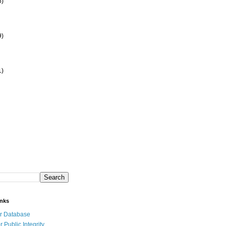
6)
9)
1)
inks
r Database
r Public Integrity