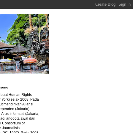
rsono
a buat Human Rights
 York) sejak 2008. Pada
ut mendirikan Aliansi
dependen (Jakarta),
di Arus Informasi (Jakarta,
jadi anggota awal dari
al Consortium of
e Journalists
n DC, 1997). Pada 2003,