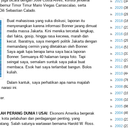
 juga bicara dengan Jose Costa Alves, konsul jenderal
►
2021
(3
ubernur Timor Timur Mario Viegas Carrascalao, serta
►
2020
(3
ili Sebastian Calado.
►
2019
(2
Buat mahasiswa yang suka diskusi, laporan itu
►
2018
(1
menyenangkan karena informasi Bonner jarang dimuat
►
2017
(2
media massa Jakarta. Kini mereka tercetak lengkap,
►
2016
(1
dari fakta, gosip, hingga rasa kecewa, marah dan
►
2015
(2
kecut. Ibaratnya, saya mengerti politik Jakarta dengan
memandang cermin yang diletakkan oleh Bonner.
►
2014
(5
Saya agak lupa berapa lama saya baca laporan
►
2013
(3
Bonner. Semuanya 40 halaman tanpa foto. Tapi
►
2012
(2
seingat saya, semalam suntuk saya pakai buat
►
2011
(5
membaca. Esok hari saya terlambat bangun. Bolos
kuliah.
►
2010
(4
►
2009
(7
Dalam kantuk, saya perhatikan apa nama majalah
►
2008
(9
narasi ini.
►
2007
(1
er
.
►
2006
(1
►
2005
(9
►
2004
(4
AH PERANG DUNIA I USAI
. Ekonomi Amerika bergerak
k, kota pelabuhan dan perdagangan penting, yang
►
2003
(2
tang. Salah satunya wartawan bernama Harold W. Ross.
►
2002
(2