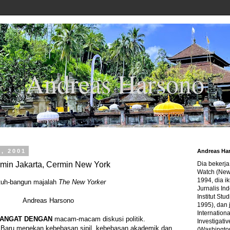
Andreas Harsono
3, 2001
Andreas Ha
min Jakarta, Cermin New York
Dia bekerj
Watch (New
1994, dia ik
tuh-bangun majalah
The New Yorker
Jurnalis In
Institut Stu
Andreas Harsono
1995), dan 
Internation
HANGAT DENGAN
macam-macam diskusi politik.
Investigativ
e Baru menekan kebebasan sipil, kebebasan akademik dan
(Washingto