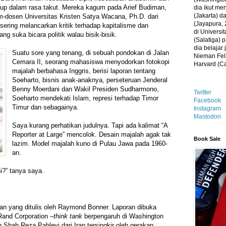
up dalam rasa takut. Mereka kagum pada Arief Budiman,
dia ikut me
(Jakarta) 
dosen Universitas Kristen Satya Wacana, Ph.D. dari
(Jayapura, 
sering melancarkan kritik terhadap kapitalisme dan
di Universi
ng suka bicara politik walau bisik-bisik.
(Salatiga)
dia belajar
Suatu sore yang tenang, di sebuah pondokan di Jalan
Nieman Fell
Cemara II, seorang mahasiswa menyodorkan fotokopi
Harvard (C
majalah berbahasa Inggris, berisi laporan tentang
Soeharto, bisnis anak-anaknya, perseteruan Jenderal
Benny Moerdani dan Wakil Presiden Sudharmono,
Twitter
Soeharto mendekati Islam, represi terhadap Timor
Facebook
Timur dan sebagainya.
Instagram
Mastodon
Saya kurang perhatikan judulnya. Tapi ada kalimat “A
Reporter at Large” mencolok. Desain majalah agak tak
Book Sale
lazim. Model majalah kuno di Pulau Jawa pada 1960-
an.
i?” tanya saya.
an yang ditulis oleh Raymond Bonner. Laporan dibuka
and Corporation –
think tank
berpengaruh di Washington
 Shah Reza Pahlevi dari Iran tersingkir oleh gerakan