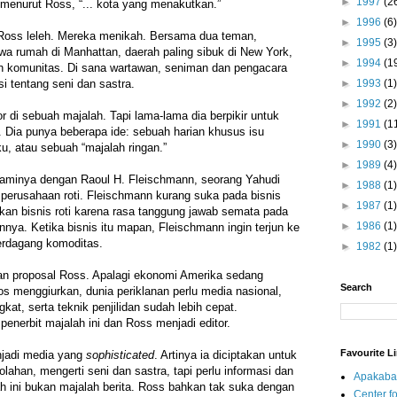
►
1997
(2
menurut Ross, “... kota yang menakutkan.”
►
1996
(6)
Ross leleh. Mereka menikah. Bersama dua teman,
►
1995
(3)
a rumah di Manhattan, daerah paling sibuk di New York,
►
1994
(1
 komunitas. Di sana wartawan, seniman dan pengacara
►
1993
(1)
i tentang seni dan sastra.
►
1992
(2)
r di sebuah majalah. Tapi lama-lama dia berpikir untuk
►
1991
(1
. Dia punya beberapa ide: sebuah harian khusus isu
►
1990
(3)
u, atau sebuah “majalah ringan.”
►
1989
(4)
aminya dengan Raoul H. Fleischmann, seorang Yahudi
►
1988
(1)
k perusahaan roti. Fleischmann kurang suka pada bisnis
►
1987
(1)
kan bisnis roti karena rasa tanggung jawab semata pada
►
1986
(1)
nya. Ketika bisnis itu mapan, Fleischmann ingin terjun ke
erdagang komoditas.
►
1982
(1)
gan proposal Ross. Apalagi ekonomi Amerika sedang
Search
os menggiurkan, dunia periklanan perlu media nasional,
kat, serta teknik penjilidan sudah lebih cepat.
penerbit majalah ini dan Ross menjadi editor.
Favourite L
njadi media yang
sophisticated
. Artinya ia diciptakan untuk
ahan, mengerti seni dan sastra, tapi perlu informasi dan
Apakaba
h ini bukan majalah berita. Ross bahkan tak suka dengan
Center fo