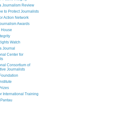
a Journalism Review
e to Protect Journalists
or Action Network
Journalism Awards
 House
tegrity
ights Watch
a Journal
onal Center for
ts
onal Consortium of
tive Journalists
Foundation
nstitute
Prizes
r International Training
 Pantau