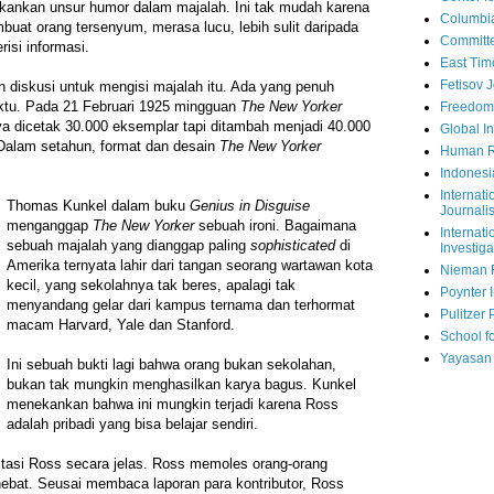
ekankan unsur humor dalam majalah. Ini tak mudah karena
Columbi
uat orang tersenyum, merasa lucu, lebih sulit daripada
Committe
isi informasi.
East Tim
Fetisov 
 diskusi untuk mengisi majalah itu. Ada yang penuh
ktu. Pada 21 Februari 1925 mingguan
The New Yorker
Freedom
a dicetak 30.000 eksemplar tapi ditambah menjadi 40.000
Global In
 Dalam setahun, format dan desain
The New Yorker
Human R
Indonesi
Internati
Thomas Kunkel dalam buku
Genius in Disguise
Journalis
menganggap
The New Yorker
sebuah ironi. Bagaimana
Internati
sebuah majalah yang dianggap paling
sophisticated
di
Investiga
Amerika ternyata lahir dari tangan seorang wartawan kota
Nieman 
kecil, yang sekolahnya tak beres, apalagi tak
Poynter I
menyandang gelar dari kampus ternama dan terhormat
Pulitzer 
macam Harvard, Yale dan Stanford.
School fo
Yayasan
Ini sebuah bukti lagi bahwa orang bukan sekolahan,
bukan tak mungkin menghasilkan karya bagus. Kunkel
menekankan bahwa ini mungkin terjadi karena Ross
adalah pribadi yang bisa belajar sendiri.
asi Ross secara jelas. Ross memoles orang-orang
hebat. Seusai membaca laporan para kontributor, Ross