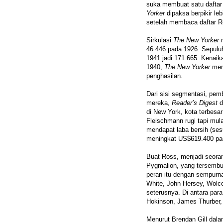
suka membuat satu daftar 
Yorker
dipaksa berpikir le
setelah membaca daftar R
Sirkulasi
The New Yorker
46.446 pada 1926. Sepuluh
1941 jadi 171.665. Kenaika
1940,
The New Yorker
men
penghasilan.
Dari sisi segmentasi, pe
mereka,
Reader’s Digest
d
di New York, kota terbesa
Fleischmann rugi tapi mul
mendapat laba bersih (se
meningkat US$619.400 pa
Buat Ross, menjadi seoran
Pygmalion, yang tersembun
peran itu dengan sempurna
White, John Hersey, Wolc
seterusnya. Di antara par
Hokinson, James Thurber, 
Menurut Brendan Gill dal