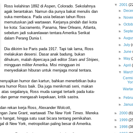
▼
2001
(2
Ross kelahiran 1892 di Aspen, Colorado. Sekolahnya
►
Dece
agak berantakan. Namun dia punya bakat menulis dan
suka membaca. Pada usia belasan tahun Ross
►
Nove
memutuskan jadi wartawan. Kerjanya pindah dari kota
►
Octo
ke kota: Sacramento, Panama, New Orleans, Atlanta,
►
Sept
sebelum jadi sukarelawan tentara Amerika Serikat
►
Augu
dalam Perang Dunia I.
►
July
(
Dia dikirim ke Paris pada 1917. Tapi tak lama, Ross
►
June
melakukan desersi. Dasar anak badung, bukan
►
May
(
dihukum, malah dipercaya jadi editor
Stars and Stripes
,
mingguan militer Amerika. Misi mingguan ini
►
April
menyediakan hiburan untuk menjaga moral tentara.
▼
Marc
Cermi
 menyajikan humor dan kartun, bahkan menerbitkan buku
Yor
elera humor Ross baik. Dia juga menikmati seni, makan
Warta
i atas segalanya, Ross muda sangat tertarik pada kata-
a dan gemar mengasah kepekaan, kritik sastra.
►
Febr
►
Janu
 dan rekan kerja Ross, Alexander Wolcott,
gan Jane Grant, wartawati
The New York Times
. Mereka
►
2000
(6)
n hangat, hingga satu saat bicara tentang pernikahan.
►
1999
(2
al di New York, metropolitan paling besar di Amerika.
►
1998
(3