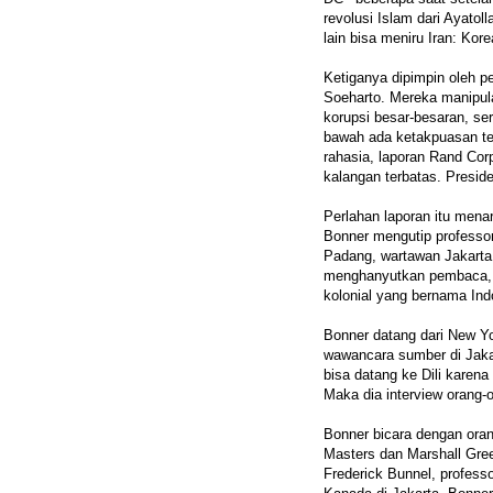
revolusi Islam dari Ayatol
lain bisa meniru Iran: Kore
Ketiganya dipimpin oleh p
Soeharto. Mereka manipul
korupsi besar-besaran, se
bawah ada ketakpuasan te
rahasia, laporan Rand Cor
kalangan terbatas. Presi
Perlahan laporan itu menar
Bonner mengutip professo
Padang, wartawan Jakarta 
menghanyutkan pembaca, 
kolonial yang bernama Ind
Bonner datang dari New Yo
wawancara sumber di Jaka
bisa datang ke Dili karena
Maka dia interview orang-o
Bonner bicara dengan ora
Masters dan Marshall Gre
Frederick Bunnel, professo