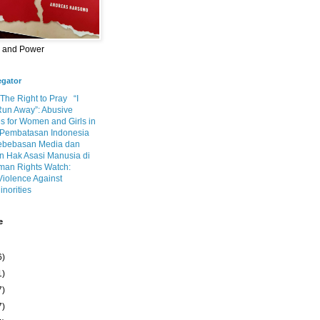
m and Power
egator
 The Right to Pray
“I
Run Away”: Abusive
s for Women and Girls in
Pembatasan Indonesia
ebebasan Media dan
 Hak Asasi Manusia di
an Rights Watch:
Violence Against
inorities
e
6)
1)
7)
7)