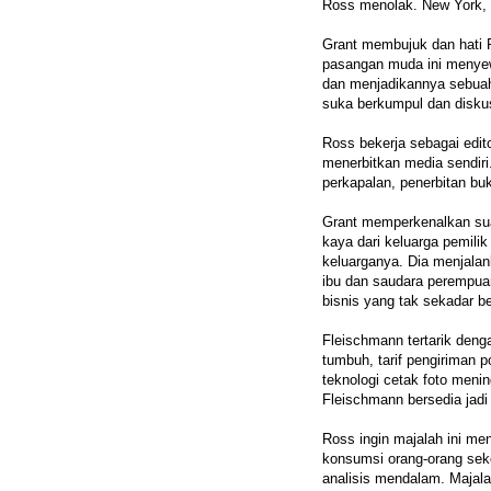
Ross menolak. New York, 
Grant membujuk dan hati 
pasangan muda ini menyew
dan menjadikannya sebuah
suka berkumpul dan diskus
Ross bekerja sebagai edito
menerbitkan media sendiri
perkapalan, penerbitan buk
Grant memperkenalkan su
kaya dari keluarga pemili
keluarganya. Dia menjalan
ibu dan saudara perempuan
bisnis yang tak sekadar b
Fleischmann tertarik den
tumbuh, tarif pengiriman p
teknologi cetak foto mening
Fleischmann bersedia jadi 
Ross ingin majalah ini me
konsumsi orang-orang sekol
analisis mendalam. Majala