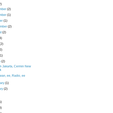
2)
mber
(2)
mber
(1)
ber
(1)
ember
(2)
st
(2)
4)
(2)
2)
(1)
h
(2)
n Jakarta, Cermin New
k
wan, ee, Radio, ee
uary
(1)
ary
(2)
5)
8)