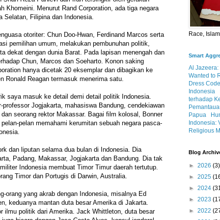
lah Khomeini. Menurut Rand Corporation, ada tiga negara
a Selatan, Filipina dan Indonesia.
Race, Isla
enguasa otoriter: Chun Doo-Hwan, Ferdinand Marcos serta
asi pemilihan umum, melakukan pembunuhan politik,
rta dekat dengan dunia Barat. Pada lapisan menengah dan
Smart Aggr
rhadap Chun, Marcos dan Soeharto. Konon saking
Al Jazeera:
poration hanya dicetak 20 eksemplar dan dibagikan ke
Wanted to 
den Ronald Reagan termasuk menerima satu.
Dress Code
Indonesia
ik saya masuk ke detail demi detail politik Indonesia.
terhadap K
r-professor Jogjakarta, mahasiswa Bandung, cendekiawan
Pemantauan
dan seorang rektor Makassar. Bagai film kolosal, Bonner
Papua
Hum
Indonesia: 
pelan-pelan memahami kerumitan sebuah negara pasca-
Religious M
onesia.
rk dan liputan selama dua bulan di Indonesia. Dia
Blog Archiv
rta, Padang, Makassar, Jogjakarta dan Bandung. Dia tak
►
2026
(3)
 militer Indonesia membuat Timor Timur daerah tertutup.
rang Timor dan Portugis di Darwin, Australia.
►
2025
(1
►
2024
(3
ng-orang yang akrab dengan Indonesia, misalnya Ed
►
2023
(1
en, keduanya mantan duta besar Amerika di Jakarta.
►
2022
(2
r ilmu politik dari Amerika. Jack Whittleton, duta besar