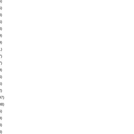
4)
6)
8)
6)
3)
9)
9)
1)
7)
7)
9)
4)
6)
2)
97)
08)
6)
9)
3)
3)