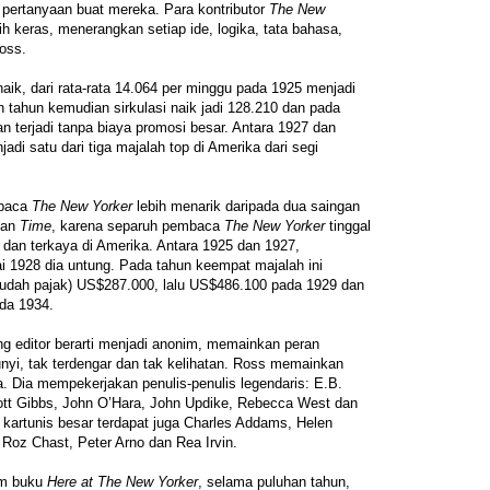
pertanyaan buat mereka. Para kontributor
The New
bih keras, menerangkan setiap ide, logika, tata bahasa,
oss.
naik, dari rata-rata 14.064 per minggu pada 1925 menjadi
 tahun kemudian sirkulasi naik jadi 128.210 dan pada
n terjadi tanpa biaya promosi besar. Antara 1927 dan
jadi satu dari tiga majalah top di Amerika dari segi
mbaca
The New Yorker
lebih menarik daripada dua saingan
an
Time
, karena separuh pembaca
The New Yorker
tinggal
r dan terkaya di Amerika. Antara 1925 dan 1927,
ai 1928 dia untung. Pada tahun keempat majalah ini
sudah pajak) US$287.000, lalu US$486.100 pada 1929 dan
da 1934.
g editor berarti menjadi anonim, memainkan peran
yi, tak terdengar dan tak kelihatan. Ross memainkan
. Dia mempekerjakan penulis-penulis legendaris: E.B.
ott Gibbs, John O’Hara, John Updike, Rebecca West dan
a kartunis besar terdapat juga Charles Addams, Helen
Roz Chast, Peter Arno dan Rea Irvin.
am buku
Here at The New Yorker
, selama puluhan tahun,