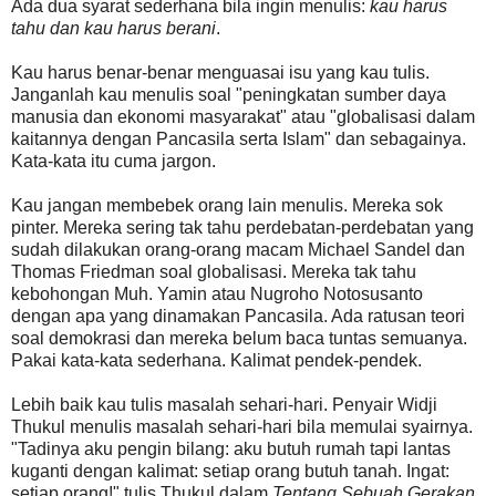
Ada dua syarat sederhana bila ingin menulis:
kau harus
tahu dan kau harus berani
.
Kau harus benar-benar menguasai isu yang kau tulis.
Janganlah kau menulis soal "peningkatan sumber daya
manusia dan ekonomi masyarakat" atau "globalisasi dalam
kaitannya dengan Pancasila serta Islam" dan sebagainya.
Kata-kata itu cuma jargon.
Kau jangan membebek orang lain menulis. Mereka sok
pinter. Mereka sering tak tahu perdebatan-perdebatan yang
sudah dilakukan orang-orang macam Michael Sandel dan
Thomas Friedman soal globalisasi. Mereka tak tahu
kebohongan Muh. Yamin atau Nugroho Notosusanto
dengan apa yang dinamakan Pancasila. Ada ratusan teori
soal demokrasi dan mereka belum baca tuntas semuanya.
Pakai kata-kata sederhana. Kalimat pendek-pendek.
Lebih baik kau tulis masalah sehari-hari. Penyair Widji
Thukul menulis masalah sehari-hari bila memulai syairnya.
"Tadinya aku pengin bilang: aku butuh rumah tapi lantas
kuganti dengan kalimat: setiap orang butuh tanah. Ingat:
setiap orang!" tulis Thukul dalam
Tentang Sebuah Gerakan
.