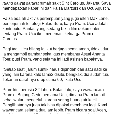
ruang gawat darurat
rumah sakit Sint Carolus, Jakarta. Saya
mendapatkan kabar ini dari Faiza Marzuki dan Ucu Agustin.
Faiza adalah aktivis perempuan yang juga isteri Max Lane,
penterjemah tetralogi Pulau Buru, karya Pram. Ucu adalah
kontributor Pantau yang sedang bikin film dokumenter
tentang Pram. Ucu ikut menemani keluarga Pram di
Carolus.
Pagi tadi, Ucu bilang ia ikut berjaga semalaman, tidak tidur.
Ia mengambil gambar sekaligus membantu Astuti Ananta
Toer, putri Pram, yang selama ini jadi asisten bapaknya.
"Setiap saat, jarum suntik harus dipindah dari satu nadi ke
yang lain karena kalo lama2 disitu, bengkak, dia sudah tua.
Tekanan darahnya drop cuma 60," kata Ucu.
Pram kini berusia 82 tahun. Bulan lalu, saya wawancara
Pram di Bojong Gede bersama Ucu, dimana Pram tampil
sehat walau mengeluh karena sering buang air kecil.
Penglihatannya juga tak bisa dipakai membaca lagi. Kami
wawancara selama dua jam lebih. Pram bicara soal Aceh,