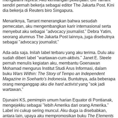
sendiri pernah bekerja sebagai editor The Jakarta Post. Kini
dia bekerja di Reuters biro Singapura.
Menariknya, Tarrant menerangkan bahwa sesudah
pemecatan, aku mengembangkan karir internasional serta
menyebut aku sebagai "advocacy journalist." Debra Yatim,
seorang alumnus The Jakarta Post lainnya, juga disebutnya
sebagai "advocacy journalist."
Ada-ada saja. Inilah label terbaru yang aku terima. Dulu aku
sudah diberi label "wartawan-cum-aktivis." Janet E. Steele
pernah menulis kegiatan aku, membantu Goenawan
Mohamad mengurus Institut Studi Arus Informasi, dalam
buku
Wars Within: The Story of Tempo an Independent
Magazine in Soeharto's Indonesia
. Buntutnya, ada beberapa
orang menganggap aku
die hard activist
yang "sok jadi
wartawan."
Djunaini KS, pemimpin umum harian Equator di Pontianak,
mengejekku sebagai "lebih Amerika dari orang Amerika."
Label ini cukup sering muncul. Aku duga ia disebabkan,
antara lain, upaya aku mempromosikan buku
The Elements