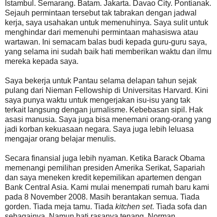
Istambul. Semarang. Batam. Jakarta. Davao City. Pontianak.
Sejauh permintaan tersebut tak tabrakan dengan jadwal
kerja, saya usahakan untuk memenuhinya. Saya sulit untuk
menghindar dari memenuhi permintaan mahasiswa atau
wartawan. Ini semacam balas budi kepada guru-guru saya,
yang selama ini sudah baik hati memberikan waktu dan ilmu
mereka kepada saya.
Saya bekerja untuk Pantau selama delapan tahun sejak
pulang dari Nieman Fellowship di Universitas Harvard. Kini
saya punya waktu untuk mengerjakan isu-isu yang tak
terkait langsung dengan jurnalisme. Kebebasan sipil. Hak
asasi manusia. Saya juga bisa menemani orang-orang yang
jadi korban kekuasaan negara. Saya juga lebih leluasa
mengajar orang belajar menulis.
Secara finansial juga lebih nyaman. Ketika Barack Obama
memenangi pemilihan presiden Amerika Serikat, Sapariah
dan saya meneken kredit kepemilikan apartemen dengan
Bank Central Asia. Kami mulai menempati rumah baru kami
pada 8 November 2008. Masih berantakan semua. Tiada
gorden. Tiada meja tamu. Tiada
kitchen set
. Tiada sofa dan
sebagainya. Namun hati rasanya tenang. Norman