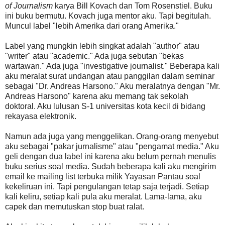
of Journalism
karya Bill Kovach dan Tom Rosenstiel. Buku
ini buku bermutu. Kovach juga mentor aku. Tapi begitulah.
Muncul label "lebih Amerika dari orang Amerika."
Label yang mungkin lebih singkat adalah "author" atau
"writer" atau "academic." Ada juga sebutan "bekas
wartawan." Ada juga "investigative journalist." Beberapa kali
aku meralat surat undangan atau panggilan dalam seminar
sebagai "Dr. Andreas Harsono." Aku meralatnya dengan "Mr.
Andreas Harsono" karena aku memang tak sekolah
doktoral. Aku lulusan S-1 universitas kota kecil di bidang
rekayasa elektronik.
Namun ada juga yang menggelikan. Orang-orang menyebut
aku sebagai "pakar jurnalisme" atau "pengamat media." Aku
geli dengan dua label ini karena aku belum pernah menulis
buku serius soal media. Sudah beberapa kali aku mengirim
email ke mailing list terbuka milik Yayasan Pantau soal
kekeliruan ini. Tapi pengulangan tetap saja terjadi. Setiap
kali keliru, setiap kali pula aku meralat. Lama-lama, aku
capek dan memutuskan stop buat ralat.