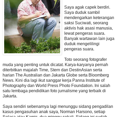
Saya agak capek berdiri.
Saya duduk sambil
mendengarkan keterangan
saksi Suciwati, seorang
aktivis hak asasi manusia,
lewat pengeras suara.
Banyak wartawan lain juga
duduk mengelilingi
pengeras suara.
Toto seorang fotografer
muda yang penting untuk dicatat. Karya-karyanya pernah
diterbitkan majalah Time, Stern dan DestinAsian serta
harian The Australian dan Jakarta Globe serta Bloomberg
News. Kini dia lagi ikut sanggar kerja Panna Institute of
Photography dan World Press Photo Foundation. Ini salah
satu lembaga pendidikan foto jurnalisme yang terbaik di
Jakarta.
Saya sendiri sebenarnya lagi menunggu sidang pengadilan
kasus pengasuhan anak saya, Norman Harsono, setiap
Selasa atau Kamis, dua minggu sekali. Sidang ini sudah