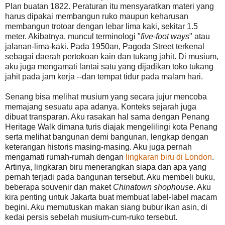
Plan buatan 1822. Peraturan itu mensyaratkan materi yang
harus dipakai membangun ruko maupun keharusan
membangun trotoar dengan lebar lima kaki, sekitar 1.5
meter. Akibatnya, muncul terminologi "
five-foot ways
" atau
jalanan-lima-kaki. Pada 1950an, Pagoda Street terkenal
sebagai daerah pertokoan kain dan tukang jahit. Di musium,
aku juga mengamati lantai satu yang dijadikan toko tukang
jahit pada jam kerja --dan tempat tidur pada malam hari.
Senang bisa melihat musium yang secara jujur mencoba
memajang sesuatu apa adanya. Konteks sejarah juga
dibuat transparan. Aku rasakan hal sama dengan Penang
Heritage Walk dimana turis diajak mengelilingi kota Penang
serta melihat bangunan demi bangunan, lengkap dengan
keterangan historis masing-masing. Aku juga pernah
mengamati rumah-rumah dengan
lingkaran biru di London
.
Artinya, lingkaran biru menerangkan siapa dan apa yang
pernah terjadi pada bangunan tersebut. Aku membeli buku,
beberapa souvenir dan maket
Chinatown shophouse
. Aku
kira penting untuk Jakarta buat membuat label-label macam
begini. Aku memutuskan makan siang bubur ikan asin, di
kedai persis sebelah musium-cum-ruko tersebut.