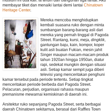
musium ini dua kali. Ia terdiri dari bangunan tiga lantai. Aku
membayar tiket dan menaiki lantai demi lantai
Chinatown
Heritage Center
.
Mereka mencoba menghidupkan
kembali suasana ruko dengan minta
sumbangan barang-barang asli dari
mereka yang pernah tinggal di Pagoda
Street. Rantang, kursi, meja,
dingklik
,
gantungan baju, kain, kompor, koper
kulit asli buatan Fukian, mesin jahit
Singer maupun macam-macam produk
tahun 1920an hingga 1950an, diatur
rapi, sedekat mungkin dengan situasi
asli. Setiap kamar sempit juga diberi
televisi yang menceritakan penghuni
kamar tersebut pada periode tertentu. Setiap tingkat
menceritakan periode berbeda dari Pagoda Street.
Pelacuran, perjudian, organisasi rahasia maupun
premanisme mewarnai kemiskinan di daerah ini.
Arsitektur ruko sepanjang Pagoda Street, serta berbagai
daerah Chinatown sekitarnya, berasal dari Raffles Town