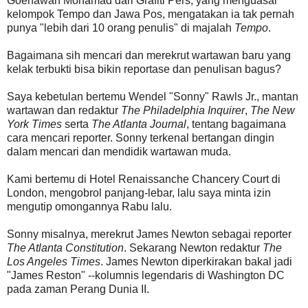
Goenawan Mohamad dari Grafiti Pers, yang menguasai
kelompok Tempo dan Jawa Pos, mengatakan ia tak pernah
punya "lebih dari 10 orang penulis" di majalah
Tempo
.
Bagaimana sih mencari dan merekrut wartawan baru yang
kelak terbukti bisa bikin reportase dan penulisan bagus?
Saya kebetulan bertemu Wendel "Sonny" Rawls Jr., mantan
wartawan dan redaktur
The Philadelphia Inquirer
,
The New
York Times
serta
The Atlanta Journal
, tentang bagaimana
cara mencari reporter. Sonny terkenal bertangan dingin
dalam mencari dan mendidik wartawan muda.
Kami bertemu di Hotel Renaissanche Chancery Court di
London, mengobrol panjang-lebar, lalu saya minta izin
mengutip omongannya Rabu lalu.
Sonny misalnya, merekrut James Newton sebagai reporter
The Atlanta Constitution
. Sekarang Newton redaktur
The
Los Angeles Times
. James Newton diperkirakan bakal jadi
"James Reston" --kolumnis legendaris di Washington DC
pada zaman Perang Dunia II.