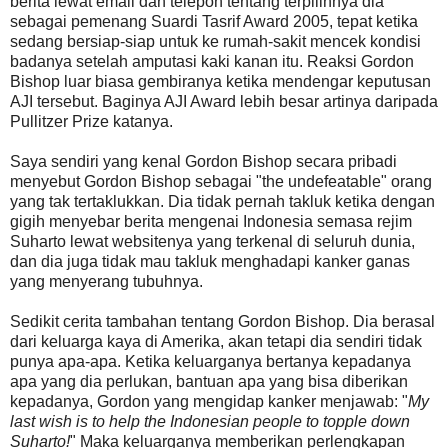
berita lewat email dan telepon tentang terpilihnya dia
sebagai pemenang Suardi Tasrif Award 2005, tepat ketika
sedang bersiap-siap untuk ke rumah-sakit mencek kondisi
badanya setelah amputasi kaki kanan itu. Reaksi Gordon
Bishop luar biasa gembiranya ketika mendengar keputusan
AJI tersebut. Baginya AJI Award lebih besar artinya daripada
Pullitzer Prize katanya.
Saya sendiri yang kenal Gordon Bishop secara pribadi
menyebut Gordon Bishop sebagai "the undefeatable" orang
yang tak tertaklukkan. Dia tidak pernah takluk ketika dengan
gigih menyebar berita mengenai Indonesia semasa rejim
Suharto lewat websitenya yang terkenal di seluruh dunia,
dan dia juga tidak mau takluk menghadapi kanker ganas
yang menyerang tubuhnya.
Sedikit cerita tambahan tentang Gordon Bishop. Dia berasal
dari keluarga kaya di Amerika, akan tetapi dia sendiri tidak
punya apa-apa. Ketika keluarganya bertanya kepadanya
apa yang dia perlukan, bantuan apa yang bisa diberikan
kepadanya, Gordon yang mengidap kanker menjawab: "
My
last wish is to help the Indonesian people to topple down
Suharto!
" Maka keluarganya memberikan perlengkapan