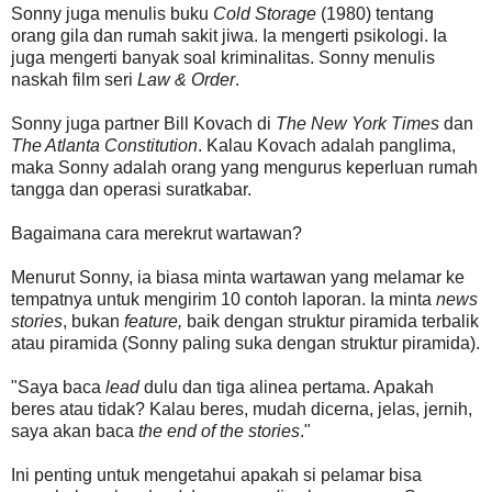
Sonny juga menulis buku
Cold Storage
(1980) tentang
orang gila dan rumah sakit jiwa. Ia mengerti psikologi. Ia
juga mengerti banyak soal kriminalitas. Sonny menulis
naskah film seri
Law & Order
.
Sonny juga partner Bill Kovach di
The New York Times
dan
The Atlanta Constitution
. Kalau Kovach adalah panglima,
maka Sonny adalah orang yang mengurus keperluan rumah
tangga dan operasi suratkabar.
Bagaimana cara merekrut wartawan?
Menurut Sonny, ia biasa minta wartawan yang melamar ke
tempatnya untuk mengirim 10 contoh laporan. Ia minta
news
stories
, bukan
feature,
baik dengan struktur piramida terbalik
atau piramida (Sonny paling suka dengan struktur piramida).
"Saya baca
lead
dulu dan tiga alinea pertama. Apakah
beres atau tidak? Kalau beres, mudah dicerna, jelas, jernih,
saya akan baca
the end of the stories
."
Ini penting untuk mengetahui apakah si pelamar bisa