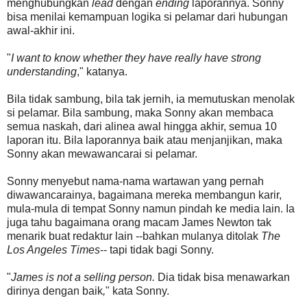
menghubungkan
lead
dengan
ending
laporannya. Sonny
bisa menilai kemampuan logika si pelamar dari hubungan
awal-akhir ini.
"
I want to know whether they have really have strong
understanding
," katanya.
Bila tidak sambung, bila tak jernih, ia memutuskan menolak
si pelamar. Bila sambung, maka Sonny akan membaca
semua naskah, dari alinea awal hingga akhir, semua 10
laporan itu. Bila laporannya baik atau menjanjikan, maka
Sonny akan mewawancarai si pelamar.
Sonny menyebut nama-nama wartawan yang pernah
diwawancarainya, bagaimana mereka membangun karir,
mula-mula di tempat Sonny namun pindah ke media lain. Ia
juga tahu bagaimana orang macam James Newton tak
menarik buat redaktur lain --bahkan mulanya ditolak
The
Los Angeles Times
-- tapi tidak bagi Sonny.
"
James is not a selling person.
Dia tidak bisa menawarkan
dirinya dengan baik
,
" kata Sonny.