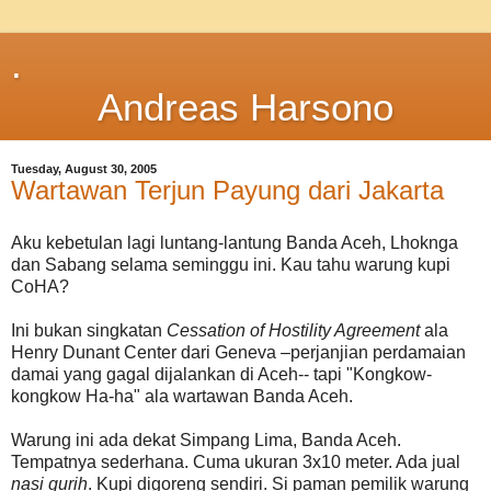
.
Andreas Harsono
Tuesday, August 30, 2005
Wartawan Terjun Payung dari Jakarta
Aku kebetulan lagi luntang-lantung Banda Aceh, Lhoknga
dan Sabang selama seminggu ini. Kau tahu warung kupi
CoHA?
Ini bukan singkatan
Cessation of Hostility Agreement
ala
Henry Dunant Center dari Geneva –perjanjian perdamaian
damai yang gagal dijalankan di Aceh-- tapi "Kongkow-
kongkow Ha-ha" ala wartawan Banda Aceh.
Warung ini ada dekat Simpang Lima, Banda Aceh.
Tempatnya sederhana. Cuma ukuran 3x10 meter. Ada jual
nasi gurih
. Kupi digoreng sendiri. Si paman pemilik warung