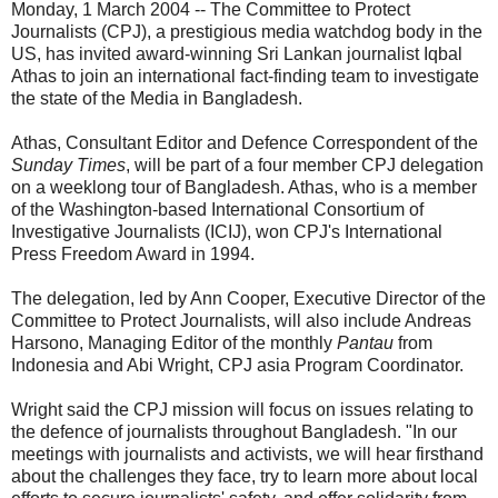
Monday, 1 March 2004 -- The Committee to Protect
Journalists (CPJ), a prestigious media watchdog body in the
US, has invited award-winning Sri Lankan journalist Iqbal
Athas to join an international fact-finding team to investigate
the state of the Media in Bangladesh.
Athas, Consultant Editor and Defence Correspondent of the
Sunday Times
, will be part of a four member CPJ delegation
on a weeklong tour of Bangladesh. Athas, who is a member
of the Washington-based International Consortium of
Investigative Journalists (ICIJ), won CPJ's International
Press Freedom Award in 1994.
The delegation, led by Ann Cooper, Executive Director of the
Committee to Protect Journalists, will also include Andreas
Harsono, Managing Editor of the monthly
Pantau
from
Indonesia and Abi Wright, CPJ asia Program Coordinator.
Wright said the CPJ mission will focus on issues relating to
the defence of journalists throughout Bangladesh. "In our
meetings with journalists and activists, we will hear firsthand
about the challenges they face, try to learn more about local