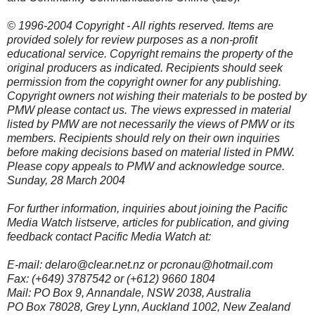
© 1996-2004 Copyright - All rights reserved. Items are
provided solely for review purposes as a non-profit
educational service. Copyright remains the property of the
original producers as indicated. Recipients should seek
permission from the copyright owner for any publishing.
Copyright owners not wishing their materials to be posted by
PMW please contact us. The views expressed in material
listed by PMW are not necessarily the views of PMW or its
members. Recipients should rely on their own inquiries
before making decisions based on material listed in PMW.
Please copy appeals to PMW and acknowledge source.
Sunday, 28 March 2004
For further information, inquiries about joining the Pacific
Media Watch listserve, articles for publication, and giving
feedback contact Pacific Media Watch at:
E-mail: delaro@clear.net.nz or pcronau@hotmail.com
Fax: (+649) 3787542 or (+612) 9660 1804
Mail: PO Box 9, Annandale, NSW 2038, Australia
PO Box 78028, Grey Lynn, Auckland 1002, New Zealand