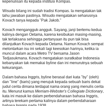
kepenulisan itu kepada institusi Kompas.
Wisudo bilang ini sudah tradisi Kompas. Ia mengatakan tak
tahu jawaban pastinya. Wisudo mengatakan seharusnya
Kovach tanya kepada "Pak Jakob."
Kovach mengangguk-angguk. Sayang, janji bertemu kedua
kalinya dengan Oetama, karena kesibukan masing-masing,
tak terlaksana sehingga pertanyaan itu pun tak bisa
dilanjutkan Kovach kepada Oetama. Namun Kovach sempat
melontarkan isu ini sekali lagi keesokan harinya, ketika ia
muncul dalam acara Metro TV bersama Jason
Tedjasukmana. Kovach mengatakan suratkabar Indonesia
kebanyakan tak memakai byline dan ini menurutnya sebuah
kekurangan.
Dalam bahasa Inggris, byline berasal dari kata "by" (oleh)
dan "line" (baris) yang merujuk kepada sebuah baris dekat
judul cerita dimana terdapat nama orang yang menulis cerita
itu. Menurut kamus
Merriam-Webster's Collegiate Dictionary
,
kata ini masuk ke dalam perbendaharaan bahasa Inggris,
artinya terekam pertama kalinya dalam perbendaharaan
bahasa Inggris pada 1938.