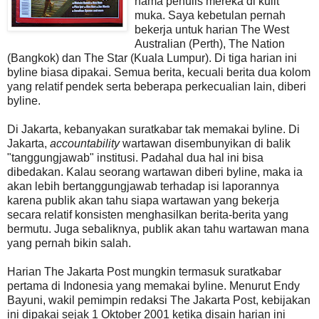
nama penulis mereka di kulit
muka. Saya kebetulan pernah
bekerja untuk harian The West
Australian (Perth), The Nation
(Bangkok) dan The Star (Kuala Lumpur). Di tiga harian ini
byline biasa dipakai. Semua berita, kecuali berita dua kolom
yang relatif pendek serta beberapa perkecualian lain, diberi
byline.
Di Jakarta, kebanyakan suratkabar tak memakai byline. Di
Jakarta,
accountability
wartawan disembunyikan di balik
"tanggungjawab" institusi. Padahal dua hal ini bisa
dibedakan. Kalau seorang wartawan diberi byline, maka ia
akan lebih bertanggungjawab terhadap isi laporannya
karena publik akan tahu siapa wartawan yang bekerja
secara relatif konsisten menghasilkan berita-berita yang
bermutu. Juga sebaliknya, publik akan tahu wartawan mana
yang pernah bikin salah.
Harian The Jakarta Post mungkin termasuk suratkabar
pertama di Indonesia yang memakai byline. Menurut Endy
Bayuni, wakil pemimpin redaksi The Jakarta Post, kebijakan
ini dipakai sejak 1 Oktober 2001 ketika disain harian ini