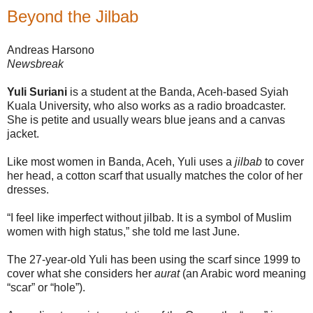
Beyond the Jilbab
Andreas Harsono
Newsbreak
Yuli Suriani
is a student at the Banda, Aceh-based Syiah
Kuala University, who also works as a radio broadcaster.
She is petite and usually wears blue jeans and a canvas
jacket.
Like most women in Banda, Aceh, Yuli uses a
jilbab
to cover
her head, a cotton scarf that usually matches the color of her
dresses.
“I feel like imperfect without jilbab. It is a symbol of Muslim
women with high status,” she told me last June.
The 27-year-old Yuli has been using the scarf since 1999 to
cover what she considers her
aurat
(an Arabic word meaning
“scar” or “hole”).