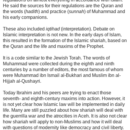
He said the sources for their regulations are the Quran and
the words (
hadith
) and practice (
sunnah
) of Muhammad and
his early companions.
These also included
iqtihad
(interpretation). Debate on
Islamic interpretation is not new. In the early days of Islam,
this resulted in the formation of the Islamic shariah, based on
the Quran and the life and maxims of the Prophet.
It is a code similar to the Jewish Torah. The words of
Muhammad were collected during the eighth and ninth
centuries by a number of editors, the most famous of whom
were Muhammad ibn Ismail al-Bukhari and Muslim ibn al-
Hijjah al-Qushayri.
Today Ibrahim and his peers are trying to enact those
seventh- and eighth-century maxims into action. However, it
is not yet clear how Islamic law will be implemented in daily
life. Many are still puzzled about how shariah will deal with
the guerrilla war and the atrocities in Aceh. It is also not clear
how shariah will apply to non-Muslims and how it will deal
with questions of modernity like democracy and civil liberty.