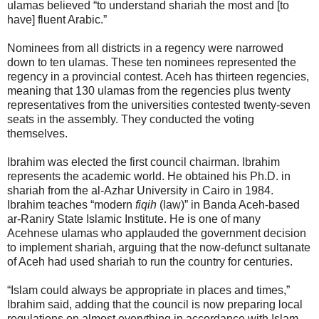
ulamas believed “to understand shariah the most and [to
have] fluent Arabic.”
Nominees from all districts in a regency were narrowed
down to ten ulamas. These ten nominees represented the
regency in a provincial contest. Aceh has thirteen regencies,
meaning that 130 ulamas from the regencies plus twenty
representatives from the universities contested twenty-seven
seats in the assembly. They conducted the voting
themselves.
Ibrahim was elected the first council chairman. Ibrahim
represents the academic world. He obtained his Ph.D. in
shariah from the al-Azhar University in Cairo in 1984.
Ibrahim teaches “modern
fiqih
(law)” in Banda Aceh-based
ar-Raniry State Islamic Institute. He is one of many
Acehnese ulamas who applauded the government decision
to implement shariah, arguing that the now-defunct sultanate
of Aceh had used shariah to run the country for centuries.
“Islam could always be appropriate in places and times,”
Ibrahim said, adding that the council is now preparing local
regulations on almost everything in accordance with Islam.