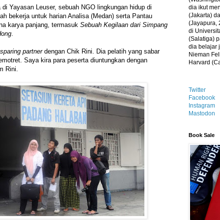
a di Yayasan Leuser, sebuah NGO lingkungan hidup di
dia ikut me
(Jakarta) 
ah bekerja untuk harian Analisa (Medan) serta Pantau
(Jayapura, 
rena karya panjang, termasuk
Sebuah Kegilaan dari Simpang
di Universi
dong
.
(Salatiga)
dia belajar
sparing partner
dengan Chik Rini. Dia pelatih yang sabar
Nieman Fell
memotret. Saya kira para peserta diuntungkan dengan
Harvard (C
m Rini.
Twitter
Facebook
Instagram
Mastodon
Book Sale