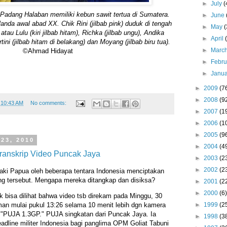
►
July
(
Padang Halaban memiliki kebun sawit tertua di Sumatera.
►
June
nda awal abad XX. Chik Rini (jilbab pink) duduk di tengah
►
May
(
tau Lulu (kiri jilbab hitam), Richka (jilbab ungu), Andika
►
April
rtini (jilbab hitam di belakang) dan Moyang (jilbab biru tua).
►
Marc
©Ahmad Hidayat
►
Febr
►
Janu
►
2009
(7
►
2008
(9
t
10:43 AM
No comments:
►
2007
(1
►
2006
(1
►
2005
(9
 23, 2010
►
2004
(4
ranskrip Video Puncak Jaya
►
2003
(2
►
2002
(2
aki Papua oleh beberapa tentara Indonesia menciptakan
ng tersebut. Mengapa mereka ditangkap dan disiksa?
►
2001
(2
►
2000
(6)
nik bisa dilihat bahwa video tsb direkam pada Minggu, 30
man mulai pukul 13:26 selama 10 menit lebih dgn kamera
►
1999
(2
 "PUJA 1.3GP." PUJA singkatan dari Puncak Jaya. Ia
►
1998
(3
eadline militer Indonesia bagi panglima OPM Goliat Tabuni