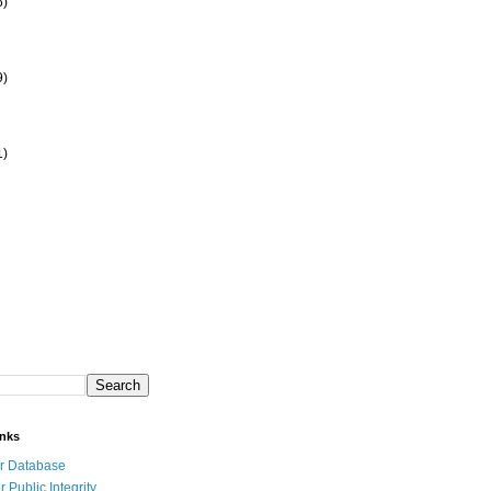
6)
9)
1)
inks
r Database
r Public Integrity