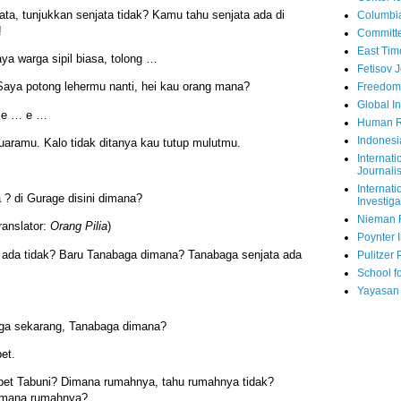
a, tunjukkan senjata tidak? Kamu tahu senjata ada di
Columbi
!
Committe
East Tim
ya warga sipil biasa, tolong …
Fetisov 
aya potong lehermu nanti, hei kau orang mana?
Freedom
Global In
 e … e …
Human R
Indonesi
aramu. Kalo tidak ditanya kau tutup mulutmu.
Internati
Journalis
Internati
? di Gurage disini dimana?
Investiga
Nieman 
ranslator:
Orang Pilia
)
Poynter I
 ada tidak? Baru Tanabaga dimana? Tanabaga senjata ada
Pulitzer 
School fo
Yayasan
ga sekarang, Tanabaga dimana?
et.
et Tabuni? Dimana rumahnya, tahu rumahnya tidak?
dimana rumahnya?