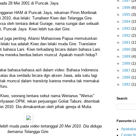
►
1997
(2
pada 28 Mei 2001 di Puncak Jaya.
►
1996
(6)
anggaran HAM di Puncak Jaya, rekaman Piron Moribnak
►
1995
(3)
 2010, dua lelaki: Tunaliwor Kiwo dan Telangga Gire.
►
1994
(1
ksa oleh tentara dekat Gurage, nama sungai dan sebuah
►
1993
(1)
, Puncak Jaya. Kiwo lebih tua dari Gire.
►
1992
(2)
ebut juga penting. Aliansi Mahasiswa Papua memutuskan
►
1991
(1
 lelaki tua adalah Kiwo dan lelaki muda Gire. Translator
i bahasa Lani. Kiwo terkadang bicara dalam bahasa Lani.
►
1990
(3)
rena mereka berdua belum muncul. Apakah masih hidup?
►
1989
(4)
►
1988
(1)
akai bahasa-bahasa asli dalam video: Bahasa Indonesia
►
1987
(1)
atau dua serdadu bicara dgn aksen Jawa, ada satu lagi
►
1986
(1)
ak muncul dalam transkrip karena mereka tak memakai
►
1982
(1)
furu.
 Kiwo, seorang tentara sebut nama Werianus "Werius"
Search
rilyawan OPM, rekan perjuangan Goliat Tabuni, ditembak
ei 2010. Dia dimakamkan oleh pihak gereja di Mulia.
Favourite L
ebih muda pada video tertanggal 20 Mei 2010. Dia diduga
Apakaba
bernama Telangga Gire.
Center fo