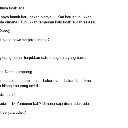
hnya tidak ada
saya bunuh kau, bakar lolonya … Kau harus tunjukkan
da dimana? Tunjukkan temanmu kalo tidak sudah selesai.
Tolong
)
 yang bawa senjata dimana?
rang hutan, tunjukkan satu orang saja yang bawa
tor: Nama kampung)
 … bakar … ambil api ... bakar dia … bakar dia… Kau
 bilang kau yang ambil.
ta tidak?
k ada … Di Yamoneri kah? Dimana saja disini tidak ada.
 senjata tidak?