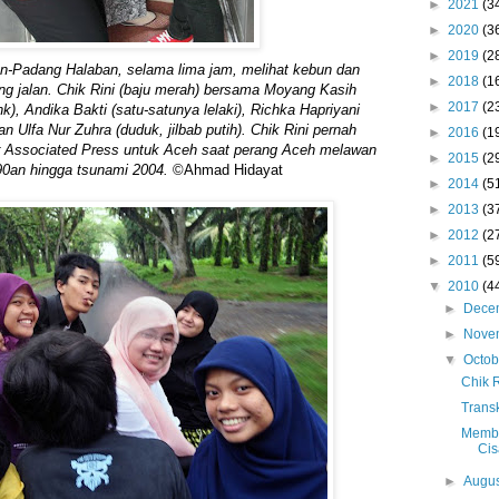
►
2021
(3
►
2020
(3
►
2019
(2
n-Padang Halaban, selama lima jam, melihat kebun dan
►
2018
(1
 jalan. Chik Rini (baju merah) bersama Moyang Kasih
►
2017
(2
k), Andika Bakti (satu-satunya lelaki), Richka Hapriyani
n Ulfa Nur Zuhra (duduk, jilbab putih). Chik Rini pernah
►
2016
(1
er Associated Press untuk Aceh saat perang Aceh melawan
►
2015
(2
90an hingga tsunami 2004.
©Ahmad Hidayat
►
2014
(5
►
2013
(3
►
2012
(2
►
2011
(5
▼
2010
(4
►
Dece
►
Nove
▼
Octo
Chik 
Trans
Memba
Cis
►
Augu