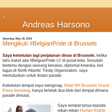
.
Andreas Harsono
Saturday, May 18, 2019
Mengikuti #BelgianPride di Brussels
Saya
kebetulan lagi perjalanan dinas di Brussels
, ketika
tahu bakal ada #BelgianPride 🏳️‍🌈 di pusat kota. Sesudah
bertemu dengan seorang kenalan, diplomat Amerika, kini
tugas di North Atlantic Treaty Organization, saya
memutuskan untuk ikutan parade.
Kebetulan tempat saya menginap,
Hotel NH Brussels Grand
Place Arenberg
, hanya terletak dua blok dari tempat dimana
parade dimulai.
Saya sempat tanya kepada
rekan-rekan
Human Rights