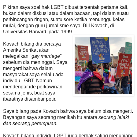
Pikiran saya soal hak LGBT dibuat tersentak pertama kali,
bukan dalam diskusi atau dalam bacaan, tapi dalam suatu
perbincangan ringan, suatu sore ketika menunggu kelas
mulai, dengan guru jurnalisme saya, Bill Kovach, di
Universitas Harvard, pada 1999.
Kovach bilang dia percaya
Amerika Serikat akan
melegalkan "
gay marriage
"
sebelum dia meninggal. Saya
mengerti bahwa dalam
masyarakat saya selalu ada
individu LGBT. Namun
mendengar ide perkawinan
sesama jenis, buat saya,
ibaratnya disambar petir.
Saya bilang pada Kovach bahwa saya belum bisa mengerti.
Bayangan saya seorang menikah itu antara
seorang lelaki
dan seorang perempuan
.
Kovach bilang individu LGBT juga berhak saling menunjang