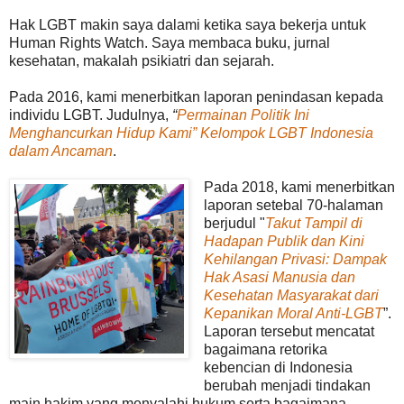
Hak LGBT makin saya dalami ketika saya bekerja untuk
Human Rights Watch. Saya membaca buku, jurnal
kesehatan, makalah psikiatri dan sejarah.
Pada 2016, kami menerbitkan laporan penindasan kepada
individu LGBT. Judulnya,
“
Permainan Politik Ini
Menghancurkan Hidup Kami” Kelompok LGBT Indonesia
dalam Ancaman
.
Pada 2018, kami menerbitkan
laporan setebal 70-halaman
berjudul "
Takut Tampil di
Hadapan Publik
dan Kini
Kehilangan Privasi: Dampak
Hak Asasi Manusia dan
Kesehatan Masyarakat dari
Kepanikan Moral Anti-LGBT
”.
Laporan tersebut mencatat
bagaimana retorika
kebencian di Indonesia
berubah menjadi tindakan
main hakim yang menyalahi hukum serta bagaimana