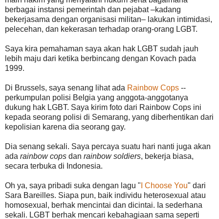
berbagai instansi pemerintah dan pejabat –kadang
bekerjasama dengan organisasi militan– lakukan intimidasi,
pelecehan, dan kekerasan terhadap orang-orang LGBT.
Saya kira pemahaman saya akan hak LGBT sudah jauh
lebih maju dari ketika berbincang dengan Kovach pada
1999.
Di Brussels, saya senang lihat ada
Rainbow Cops
--
perkumpulan polisi Belgia yang anggota-anggotanya
dukung hak LGBT. Saya kirim foto dari Rainbow Cops ini
kepada seorang polisi di Semarang, yang diberhentikan dari
kepolisian karena dia seorang gay.
Dia senang sekali. Saya percaya suatu hari nanti juga akan
ada
rainbow cops
dan
rainbow soldiers
, bekerja biasa,
secara terbuka di Indonesia.
Oh ya, saya pribadi suka dengan lagu "
I Choose You
" dari
Sara Bareilles. Siapa pun, baik individu heterosexual atau
homosexual, berhak mencintai dan dicintai. Ia sederhana
sekali. LGBT berhak mencari kebahagiaan sama seperti