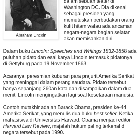
dalam sebuah teater di
Washington DC. Dia dikenal
sebagai presiden yang
memutuskan perbudakan orang
kulit hitam walau ada ancaman
negara-negara bagian selatan
Abraham Lincoln
akan memisahkan diri.
Dalam buku
Lincoln: Speeches and Writings 1832-185
8 ada
puluhan pidato dan esai karya Lincoln termasuk pidatonya
di Gettyburg pada 19 November 1863.
Acaranya, peresmian kuburan para prajurit Amerika Serikat
yang meninggal dalam perang saudara. Pidato tersebut
hanya sepanjang 260an kata dan disampaikan dalam dua
menit. Lincoln mengingatkan lagi soal kesetaraan manusia.
Contoh mutakhir adalah Barack Obama, presiden ke-44
Amerika Serikat, yang menulis dua buku
best seller
. Ketika
mahasiswa di Universitas Harvard, Obama menjadi editor
Harvard Law Review
, majalah hukum paling terkenal di
negara tersebut pada 1990.