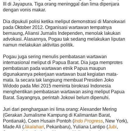
III di Jayapura. Tiga orang meninggal dan lima dipenjara
dengan vonis makar.
Dia dipukuli polisi ketika meliput demonstrasi di Manokwari
pada Oktober 2012. Organisasi wartawan tempatnya
bernaung, Aliansi Jurnalis Independen, menolak lakukan
advokasi. Alasannya, Pogau tak sedang melakukan liputan
namun melakukan aktivitas politik.
Pogau juga sering menulis pembatasan wartawan
internasional meliput di Papua Barat. Dia juga memprotes
pembatasan pada wartawan etnik Papua maupun
digunakannya pekerjaan wartawan buat kegiatan mata-
mata. Ia secara tak langsung membuat Presiden Joko
Widodo pada Mei 2015 meminta birokrasi Indonesia
menghentikan pembatasan wartawan asing meliput Papua
Barat. Sayangnya, perintah Jokowi belum dipenuhi.
Juri dari penghargaan ini lima orang: Alexander Mering
(Gerakan Jurnalisme Kampung di Kalimantan Barat,
Pontianak), Coen Husain Pontoh (
Indo Progress
, New York),
Made Ali (
Jikalahari
, Pekanbaru), Yuliana Lantipo (
Jubi
,