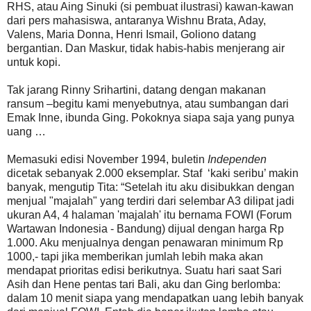
RHS, atau Aing Sinuki (si pembuat ilustrasi) kawan-kawan
dari pers mahasiswa, antaranya Wishnu Brata, Aday,
Valens, Maria Donna, Henri Ismail, Goliono datang
bergantian. Dan Maskur, tidak habis-habis menjerang air
untuk kopi.
Tak jarang Rinny Srihartini, datang dengan makanan
ransum –begitu kami menyebutnya, atau sumbangan dari
Emak Inne, ibunda Ging. Pokoknya siapa saja yang punya
uang …
Memasuki edisi November 1994, buletin
Independen
dicetak sebanyak 2.000 eksemplar. Staf ‘kaki seribu’ makin
banyak, mengutip Tita: “Setelah itu aku disibukkan dengan
menjual "majalah" yang terdiri dari selembar A3 dilipat jadi
ukuran A4, 4 halaman 'majalah' itu bernama FOWI (Forum
Wartawan Indonesia - Bandung) dijual dengan harga Rp
1.000. Aku menjualnya dengan penawaran minimum Rp
1000,- tapi jika memberikan jumlah lebih maka akan
mendapat prioritas edisi berikutnya. Suatu hari saat Sari
Asih dan Hene pentas tari Bali, aku dan Ging berlomba:
dalam 10 menit siapa yang mendapatkan uang lebih banyak