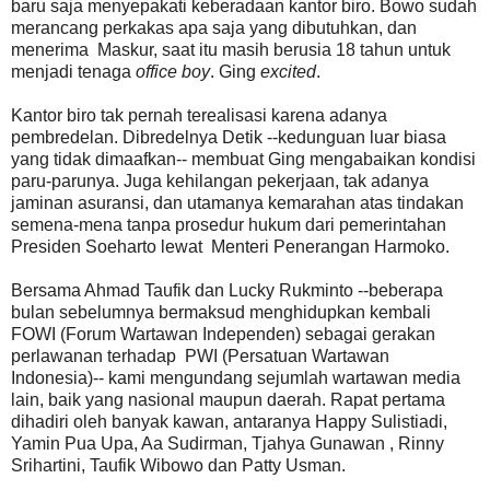
baru saja menyepakati keberadaan kantor biro. Bowo sudah
merancang perkakas apa saja yang dibutuhkan, dan
menerima Maskur, saat itu masih berusia 18 tahun untuk
menjadi tenaga
office boy
. Ging
excited
.
Kantor biro tak pernah terealisasi karena adanya
pembredelan. Dibredelnya Detik --kedunguan luar biasa
yang tidak dimaafkan-- membuat Ging mengabaikan kondisi
paru-parunya. Juga kehilangan pekerjaan, tak adanya
jaminan asuransi, dan utamanya kemarahan atas tindakan
semena-mena tanpa prosedur hukum dari pemerintahan
Presiden Soeharto lewat Menteri Penerangan Harmoko.
Bersama Ahmad Taufik dan Lucky Rukminto --beberapa
bulan sebelumnya bermaksud menghidupkan kembali
FOWI (Forum Wartawan Independen) sebagai gerakan
perlawanan terhadap PWI (Persatuan Wartawan
Indonesia)-- kami mengundang sejumlah wartawan media
lain, baik yang nasional maupun daerah. Rapat pertama
dihadiri oleh banyak kawan, antaranya Happy Sulistiadi,
Yamin Pua Upa, Aa Sudirman, Tjahya Gunawan , Rinny
Srihartini, Taufik Wibowo dan Patty Usman.