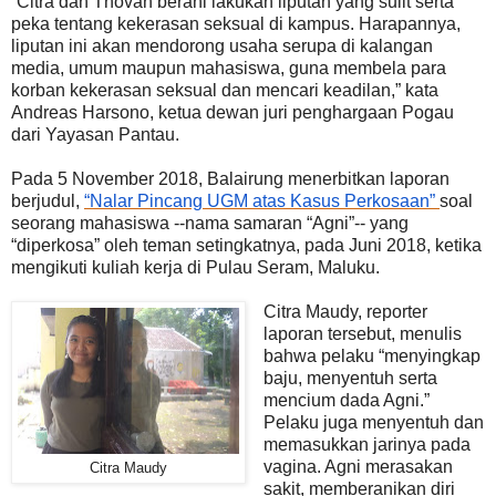
“Citra dan Thovan berani lakukan liputan yang sulit serta
peka tentang kekerasan seksual di kampus. Harapannya,
liputan ini akan mendorong usaha serupa di kalangan
media, umum maupun mahasiswa, guna membela para
korban kekerasan seksual dan mencari keadilan,” kata
Andreas Harsono, ketua dewan juri penghargaan Pogau
dari Yayasan Pantau.
Pada 5 November 2018, Balairung
menerbitkan laporan
berjudul,
“Nalar Pincang UGM atas Kasus Perkosaan”
soal
seorang mahasiswa --nama samaran “Agni”-- yang
“diperkosa” oleh teman setingkatnya, pada Juni 2018, ketika
mengikuti kuliah kerja di Pulau Seram, Maluku.
Citra Maudy, reporter
laporan tersebut, menulis
bahwa pelaku “menyingkap
baju, menyentuh serta
mencium dada Agni.”
Pelaku juga menyentuh dan
memasukkan jarinya pada
vagina. Agni merasakan
Citra Maudy
sakit, memberanikan diri