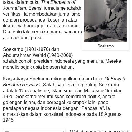
fakta, dalam buku
The Elements of
Journalism
. Esensi jurnalisme adalah
verifikasi. Ia membedakan jurnalisme
dengan propaganda, kesenian atau
iklan. Dia harus jujur dan transparan.
Dia tentu tak memakai nama samaran
atau account palsu.
Soekarno
Soekarno (1901-1970) dan
Abdurrahman Wahid (1940-2009)
adalah contoh presiden Indonesia yang menulis. Mereka
menulis sejak usia belasan tahun.
Karya-karya Soekarno dikumpulkan dalam buku
Di Bawah
Bendera Revolusi
. Salah satu esai terpenting Soekarno
adalah “Nasionalisme, Islamisme, dan Marxisme” terbitan
1926. Soekarno merumuskan kompromi politik, antara
golongan Islam, dan berbagai kelompok lain, pada
persiapan negara Indonesia dengan “Pancasila”. Ia
dimasukkan dalam konstitusi Indonesia pada 18 Agustus
1945.
Wahid menulis ratusan esai