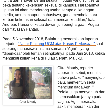
“Citra dan Thovan berani lakukan liputan yang sulit serta
peka tentang kekerasan seksual di kampus. Harapannya,
liputan ini akan mendorong usaha serupa di kalangan
media, umum maupun mahasiswa, guna membela para
korban kekerasan seksual dan mencari keadilan,” kata
Andreas Harsono, ketua dewan juri penghargaan Pogau
dari Yayasan Pantau.
Pada 5 November 2018, Balairung
menerbitkan laporan
berjudul,
“Nalar Pincang UGM atas Kasus Perkosaan”
soal
seorang mahasiswa --nama samaran “Agni”-- yang
“diperkosa” oleh teman setingkatnya, pada Juni 2018, ketika
mengikuti kuliah kerja di Pulau Seram, Maluku.
Citra Maudy, reporter
laporan tersebut, menulis
bahwa pelaku “menyingkap
baju, menyentuh serta
mencium dada Agni.”
Pelaku juga menyentuh dan
memasukkan jarinya pada
vagina. Agni merasakan
Citra Maudy
sakit, memberanikan diri