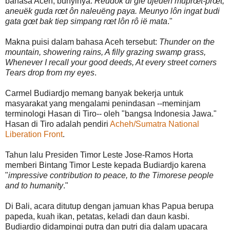
bahasa Aceh, bunyinya:
Reudôk di glé ujeuën muprœt-prœt,
aneuëk guda rœt ôn naleuëng paya. Meunyo lôn ingat budi
gata gœt bak tiep simpang rœt lôn rô ië mata
."
Makna puisi dalam bahasa Aceh tersebut:
Thunder on the
mountain, showering rains, A filly grazing swamp grass,
Whenever I recall your good deeds, At every street corners
Tears drop from my eyes
.
Carmel Budiardjo memang banyak bekerja untuk
masyarakat yang mengalami penindasan --meminjam
terminologi Hasan di Tiro-- oleh "bangsa Indonesia Jawa."
Hasan di Tiro adalah pendiri
Acheh/Sumatra National
Liberation Front
.
Tahun lalu Presiden Timor Leste Jose-Ramos Horta
memberi Bintang Timor Leste kepada Budiardjo karena
"
impressive contribution to peace, to the Timorese people
and to humanity
."
Di Bali, acara ditutup dengan jamuan khas Papua berupa
papeda, kuah ikan, petatas, keladi dan daun kasbi.
Budiardjo didampingi putra dan putri dia dalam upacara