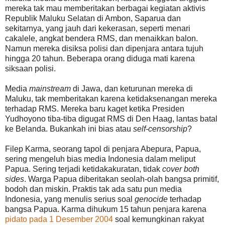
mereka tak mau memberitakan berbagai kegiatan aktivis
Republik Maluku Selatan di Ambon, Saparua dan
sekitarnya, yang jauh dari kekerasan, seperti menari
cakalele, angkat bendera RMS, dan menaikkan balon.
Namun mereka disiksa polisi dan dipenjara antara tujuh
hingga 20 tahun. Beberapa orang diduga mati karena
siksaan polisi.
Media
mainstream
di Jawa, dan keturunan mereka di
Maluku, tak memberitakan karena ketidaksenangan mereka
terhadap RMS. Mereka baru kaget ketika Presiden
Yudhoyono tiba-tiba digugat RMS di Den Haag, lantas batal
ke Belanda. Bukankah ini bias atau
self-censorship
?
Filep Karma, seorang tapol di penjara Abepura, Papua,
sering mengeluh bias media Indonesia dalam meliput
Papua. Sering terjadi ketidakakuratan, tidak
cover both
sides
. Warga Papua diberitakan seolah-olah bangsa primitif,
bodoh dan miskin. Praktis tak ada satu pun media
Indonesia, yang menulis serius soal
genocide
terhadap
bangsa Papua. Karma dihukum 15 tahun penjara karena
pidato pada 1 Desember 2004
soal kemungkinan rakyat