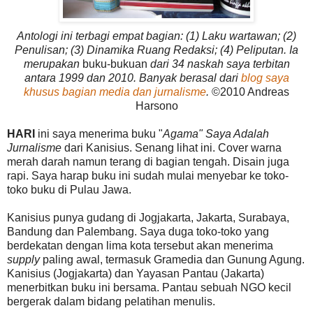
Antologi ini terbagi empat bagian: (1) Laku wartawan; (2)
Penulisan; (3) Dinamika Ruang Redaksi; (4) Peliputan. Ia
merupakan
buku-bukuan
dari 34 naskah saya terbitan
antara 1999 dan 2010. Banyak berasal dari
blog saya
khusus bagian media dan jurnalisme
.
©2010 Andreas
Harsono
HARI
ini saya menerima buku "
Agama" Saya Adalah
Jurnalisme
dari Kanisius. Senang lihat ini. Cover warna
merah darah namun terang di bagian tengah. Disain juga
rapi. Saya harap buku ini sudah mulai menyebar ke toko-
toko buku di Pulau Jawa.
Kanisius punya gudang di Jogjakarta, Jakarta, Surabaya,
Bandung dan Palembang. Saya duga toko-toko yang
berdekatan dengan lima kota tersebut akan menerima
supply
paling awal, termasuk Gramedia dan Gunung Agung.
Kanisius (Jogjakarta) dan Yayasan Pantau (Jakarta)
menerbitkan buku ini bersama. Pantau sebuah NGO kecil
bergerak dalam bidang pelatihan menulis.