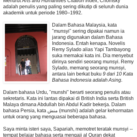
Menurut
Arts and Humanities Citation Index
, Chomsky
adalah penulis yang paling sering dikutip di seluruh dunia
akademik untuk periode 1980–1992.
Dalam Bahasa Malaysia, kata
"munsyi" sering dipakai namun ia
jarang digunakan dalam Bahasa
Indonesia. Entah kenapa. Novelis
Remy Sylado alias Yapi Tambayong
suka memakai kata ini. Dia menyebut
dirinya sendiri seorang munsyi. Remy
Sylado, memang seorang munsyi,
antara lain berkat buku
9 dari 10 Kata
Bahasa Indonesia adalah Asing
.
Dalam bahasa Urdu, "munshi" berarti seorang penulis atau
sekretaris. Kata ini lantas dipakai di British India serta British
Malaya dimana Abdullah bin Abdul Kadir bekerja. Dalam
bahasa Persia, kata منش (munshi) adalah gelar kehormatan
untuk orang yang menguasai beberapa bahasa.
Saya minta isteri saya, Sapariah, memotret teratak munsyi --
tempat belajar bahasa serta mengaji al Quran dekat