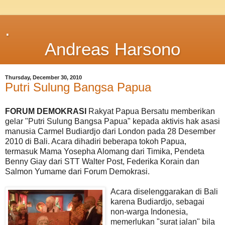
.
Andreas Harsono
Thursday, December 30, 2010
Putri Sulung Bangsa Papua
FORUM DEMOKRASI
Rakyat Papua Bersatu memberikan
gelar "Putri Sulung Bangsa Papua" kepada aktivis hak asasi
manusia Carmel Budiardjo dari London pada 28 Desember
2010 di Bali. Acara dihadiri beberapa tokoh Papua,
termasuk Mama Yosepha Alomang dari Timika, Pendeta
Benny Giay dari STT Walter Post, Federika Korain dan
Salmon Yumame dari Forum Demokrasi.
Acara diselenggarakan di Bali
karena Budiardjo, sebagai
non-warga Indonesia,
memerlukan "surat jalan" bila