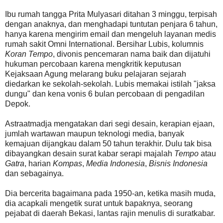
Ibu rumah tangga Prita Mulyasari ditahan 3 minggu, terpisah
dengan anaknya, dan menghadapi tuntutan penjara 6 tahun,
hanya karena mengirim email dan mengeluh layanan medis
rumah sakit Omni International. Bersihar Lubis, kolumnis
Koran Tempo
, divonis pencemaran nama baik dan dijatuhi
hukuman percobaan karena mengkritik keputusan
Kejaksaan Agung melarang buku pelajaran sejarah
diedarkan ke sekolah-sekolah. Lubis memakai istilah "jaksa
dungu" dan kena vonis 6 bulan percobaan di pengadilan
Depok.
Astraatmadja mengatakan dari segi desain, kerapian ejaan,
jumlah wartawan maupun teknologi media, banyak
kemajuan dijangkau dalam 50 tahun terakhir. Dulu tak bisa
dibayangkan desain surat kabar serapi majalah
Tempo
atau
Gatra
, harian
Kompas
,
Media Indonesia
,
Bisnis Indonesia
dan sebagainya.
Dia bercerita bagaimana pada 1950-an, ketika masih muda,
dia acapkali mengetik surat untuk bapaknya, seorang
pejabat di daerah Bekasi, lantas rajin menulis di suratkabar.