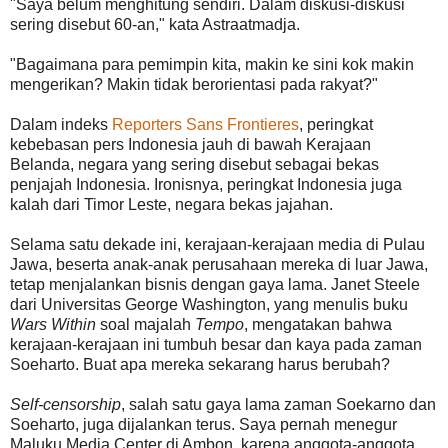
"Saya belum menghitung sendiri. Dalam diskusi-diskusi
sering disebut 60-an," kata Astraatmadja.
"Bagaimana para pemimpin kita, makin ke sini kok makin
mengerikan? Makin tidak berorientasi pada rakyat?"
Dalam indeks
Reporters Sans Frontieres
, peringkat
kebebasan pers Indonesia jauh di bawah Kerajaan
Belanda, negara yang sering disebut sebagai bekas
penjajah Indonesia. Ironisnya, peringkat Indonesia juga
kalah dari Timor Leste, negara bekas jajahan.
Selama satu dekade ini, kerajaan-kerajaan media di Pulau
Jawa, beserta anak-anak perusahaan mereka di luar Jawa,
tetap menjalankan bisnis dengan gaya lama. Janet Steele
dari Universitas George Washington, yang menulis buku
Wars Within
soal majalah
Tempo
, mengatakan bahwa
kerajaan-kerajaan ini tumbuh besar dan kaya pada zaman
Soeharto. Buat apa mereka sekarang harus berubah?
Self-censorship
, salah satu gaya lama zaman Soekarno dan
Soeharto, juga dijalankan terus. Saya pernah menegur
Maluku Media Center di Ambon, karena anggota-anggota