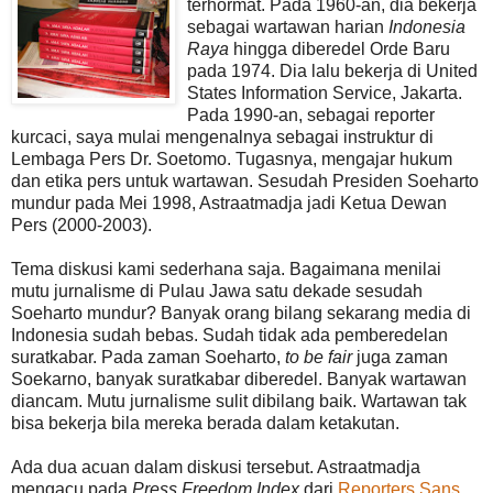
terhormat. Pada 1960-an, dia bekerja
sebagai wartawan harian
Indonesia
Raya
hingga diberedel Orde Baru
pada 1974. Dia lalu bekerja di United
States Information Service, Jakarta.
Pada 1990-an, sebagai reporter
kurcaci, saya mulai mengenalnya sebagai instruktur di
Lembaga Pers Dr. Soetomo. Tugasnya, mengajar hukum
dan etika pers untuk wartawan. Sesudah Presiden Soeharto
mundur pada Mei 1998, Astraatmadja jadi Ketua Dewan
Pers (2000-2003).
Tema diskusi kami sederhana saja. Bagaimana menilai
mutu jurnalisme di Pulau Jawa satu dekade sesudah
Soeharto mundur? Banyak orang bilang sekarang media di
Indonesia sudah bebas. Sudah tidak ada pemberedelan
suratkabar. Pada zaman Soeharto,
to be fair
juga zaman
Soekarno, banyak suratkabar diberedel. Banyak wartawan
diancam. Mutu jurnalisme sulit dibilang baik. Wartawan tak
bisa bekerja bila mereka berada dalam ketakutan.
Ada dua acuan dalam diskusi tersebut. Astraatmadja
mengacu pada
Press Freedom Index
dari
Reporters Sans