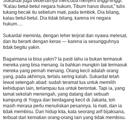
Sukardal juga sebenarnya mencoba menjerit tinggi-tinggi.
“Kalau betul-betul negara hukum, Tibum harus diusut,” tulis
tukang becak itu sebelum mati, pada tembok. Dia bilang,
kalau betul-betul. Dia tidak bilang, karena ini negara
hukum….
Sukardal meminta, dengan leher terjirat dan nyawa melesat,
dan itu berarti dengan keras — karena ia sesungguhnya
tidak begitu yakin.
Bagaimana ia bisa yakin? Ia pasti tahu ia bukan termasuk
mereka yang bisa menang. Ia bahkan mungkin tak termasuk
mereka yang pernah menang. Orang kecil adalah orang
yang, pada akhirnya, terlalu sering kalah. Sukardal telah
lewat setengah abad: sudah teramat tua untuk memilih
kehidupan lain, terlampau tua untuk berontak. Tapi ia, yang
tamat sekolah menengah, yang datang dari sebuah
kampung di Yogya dan berdagang kecil di Jakarta, toh
masih merasa perlu menuliskan pesannya. Ia mati, dan ia
tidak membisu. Dan hidup kita, kata seorang arif bijaksana,
terbuat dari kematian orang-orang lain yang tidak membisu.