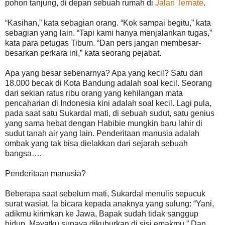
pohon tanjung, di depan sebuah rumah di
Jalan Ternate
.
“Kasihan,” kata sebagian orang. “Kok sampai begitu,” kata
sebagian yang lain. “Tapi kami hanya menjalankan tugas,”
kata para petugas Tibum. “Dan pers jangan membesar-
besarkan perkara ini,” kata seorang pejabat.
Apa yang besar sebenarnya? Apa yang kecil? Satu dari
18.000 becak di Kota Bandung adalah soal kecil. Seorang
dari sekian ratus ribu orang yang kehilangan mata
pencaharian di Indonesia kini adalah soal kecil. Lagi pula,
pada saat satu Sukardal mati, di sebuah sudut, satu genius
yang sama hebat dengan Habibie mungkin baru lahir di
sudut tanah air yang lain. Penderitaan manusia adalah
ombak yang tak bisa dielakkan dari sejarah sebuah
bangsa….
Penderitaan manusia?
Beberapa saat sebelum mati, Sukardal menulis sepucuk
surat wasiat. Ia bicara kepada anaknya yang sulung: “Yani,
adikmu kirimkan ke Jawa, Bapak sudah tidak sanggup
hidup. Mayatku supaya dikuburkan di sisi emakmu.” Dan