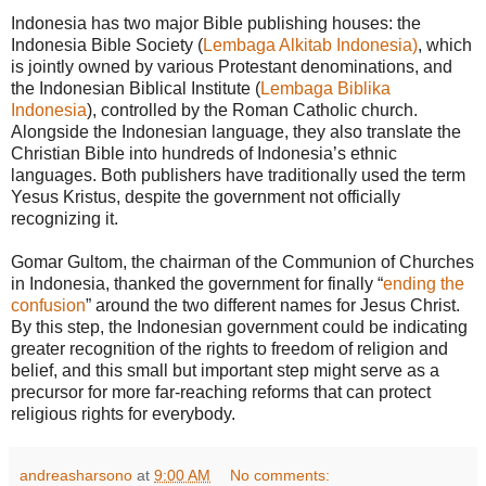
Indonesia has two major Bible publishing houses: the
Indonesia Bible Society (
Lembaga Alkitab Indonesia)
, which
is jointly owned by various Protestant denominations, and
the Indonesian Biblical Institute (
Lembaga Biblika
Indonesia
), controlled by the Roman Catholic church.
Alongside the Indonesian language, they also translate the
Christian Bible into hundreds of Indonesia’s ethnic
languages. Both publishers have traditionally used the term
Yesus Kristus, despite the government not officially
recognizing it.
Gomar Gultom, the chairman of the Communion of Churches
in Indonesia, thanked the government for finally “
ending the
confusion
” around the two different names for Jesus Christ.
By this step, the Indonesian government could be indicating
greater recognition of the rights to freedom of religion and
belief, and this small but important step might serve as a
precursor for more far-reaching reforms that can protect
religious rights for everybody.
andreasharsono
at
9:00 AM
No comments: