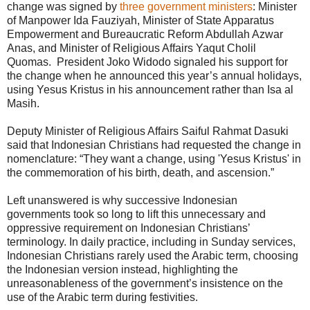
change was signed by
three government ministers
: Minister
of Manpower Ida Fauziyah, Minister of State Apparatus
Empowerment and Bureaucratic Reform Abdullah Azwar
Anas, and Minister of Religious Affairs Yaqut Cholil
Quomas. President Joko Widodo signaled his support for
the change when he announced this year’s annual holidays,
using Yesus Kristus in his announcement rather than Isa al
Masih.
Deputy Minister of Religious Affairs Saiful Rahmat Dasuki
said that Indonesian Christians had requested the change in
nomenclature: “They want a change, using 'Yesus Kristus' in
the commemoration of his birth, death, and ascension.”
Left unanswered is why successive Indonesian
governments took so long to lift this unnecessary and
oppressive requirement on Indonesian Christians’
terminology. In daily practice, including in Sunday services,
Indonesian Christians rarely used the Arabic term, choosing
the Indonesian version instead, highlighting the
unreasonableness of the government’s insistence on the
use of the Arabic term during festivities.