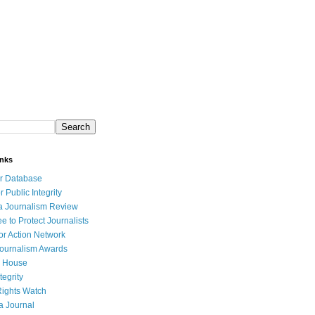
inks
r Database
r Public Integrity
a Journalism Review
e to Protect Journalists
or Action Network
Journalism Awards
 House
tegrity
ights Watch
a Journal