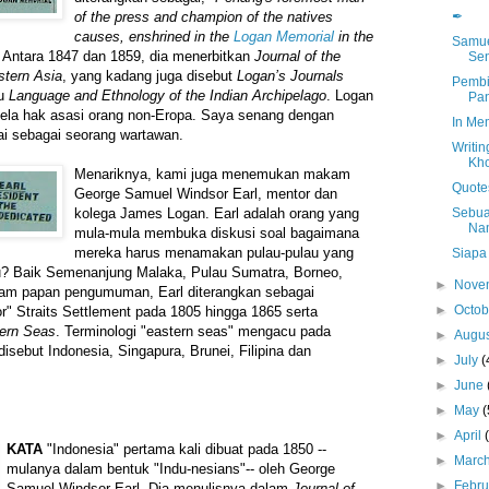
✒
of the press and champion of the natives
causes, enshrined in the
Logan Memorial
in the
Samue
" Antara 1847 dan 1859, dia menerbitkan
Journal of the
Sen
stern Asia
, yang kadang juga disebut
Logan’s Journals
Pembi
ku
Language and Ethnology of the Indian Archipelago
. Logan
Pa
bela hak asasi orang non-Eropa. Saya senang dengan
In Mem
lai sebagai seorang wartawan.
Writin
Kho
Menariknya, kami juga menemukan makam
Quote
George Samuel Windsor Earl, mentor dan
Sebua
kolega James Logan. Earl adalah orang yang
Na
mula-mula membuka diskusi soal bagaimana
mereka harus menamakan pulau-pulau yang
Siapa
itu? Baik Semenanjung Malaka, Pulau Sumatra, Borneo,
►
Nove
am papan pengumuman, Earl diterangkan sebagai
►
Octo
lor" Straits Settlement pada 1805 hingga 1865 serta
ern Seas
. Terminologi "eastern seas" mengacu pada
►
Augu
isebut Indonesia, Singapura, Brunei, Filipina dan
►
July
(
►
June
►
May
(
►
April
KATA
"Indonesia" pertama kali dibuat pada 1850 --
►
Marc
mulanya dalam bentuk "Indu-nesians"-- oleh George
►
Febr
Samuel Windsor Earl. Dia menulisnya dalam
Journal of