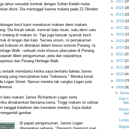
►
2021
(3
tiga tahun sesudah kontrak dengan Sultan Kedah mulai.
►
2020
(3
mkan disini. Dia meninggal karena malaria pada 21 Oktober
►
2019
(2
►
2018
(1
mbongan kecil kami menelusuri makam demi makam.
►
2017
(2
ng. Dia lincah sekali, mencari batu nisan, satu demi satu.
►
2016
(1
rindang di makam ini. Tapi juga banyak nyamuk kecil.
muk di lengan dan kaki. Secara umum, ini pemakaman
►
2015
(2
hat kuburan ini diterakan dalam brosur turisme Penang. Ia
►
2014
(5
eritage Walk --sebuah route khusus jalan-jalan di Penang
►
2013
(3
sejarah diberi pengumuman, peta dan sejarahnya.
►
2012
(2
sponsor dari Penang Heritage Walk.
►
2011
(5
u tertarik membantu ketika saya beritahu bahwa James
►
2010
(4
orang yang menciptakan kata "Indonesia." Mereka kenal
►
2009
(7
a Logan Street. Namun mereka tak sangka Logan pula
donesia.
▼
2008
(9
▼
Dece
n batu makam James Richardson Logan serta
Dari 
reka dimakamkan bersama-sama. Tinggi makam ini sekitar
Me
um tanggal kelahiran dan kematian mereka. Saya duduk
Reuni
mengambil gambar.
Je
Lumpu
Di papan pengumuman, James Logan
Bagai
diterangkan sebagai, "
Penang's foremost man