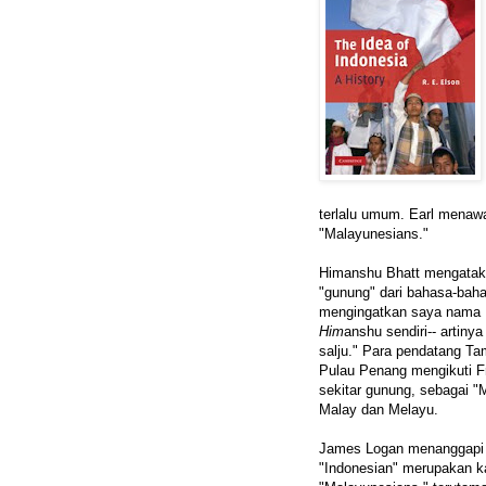
terlalu umum. Earl menawar
"Malayunesians."
Himanshu Bhatt mengataka
"gunung" dari bahasa-baha
mengingatkan saya nama 
Him
anshu sendiri-- artiny
salju." Para pendatang Tami
Pulau Penang mengikuti Fr
sekitar gunung, sebagai "
Malay dan Melayu.
James Logan menanggapi u
"Indonesian" merupakan ka