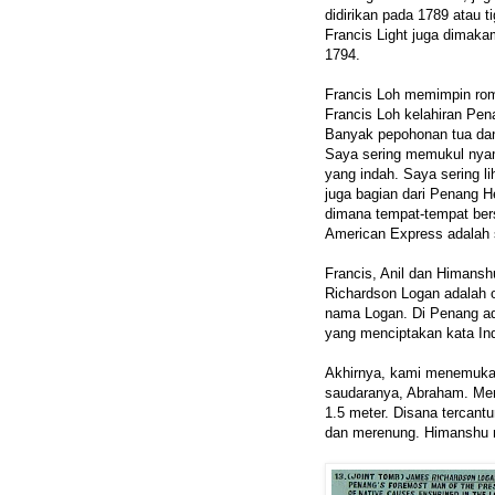
didirikan pada 1789 atau 
Francis Light juga dimaka
1794.
Francis Loh memimpin ro
Francis Loh kelahiran Pena
Banyak pepohonan tua dan 
Saya sering memukul nya
yang indah. Saya sering li
juga bagian dari Penang H
dimana tempat-tempat ber
American Express adalah 
Francis, Anil dan Himansh
Richardson Logan adalah 
nama Logan. Di Penang ad
yang menciptakan kata In
Akhirnya, kami menemuka
saudaranya, Abraham. Me
1.5 meter. Disana tercant
dan merenung. Himanshu 