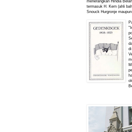
menerangkan Hindia Beland
termasuk H. Kern (ahli ba
Snouck Hurgronje maupun A
Pa
"
po
S
d
d
V
m
M
p
h
ol
B