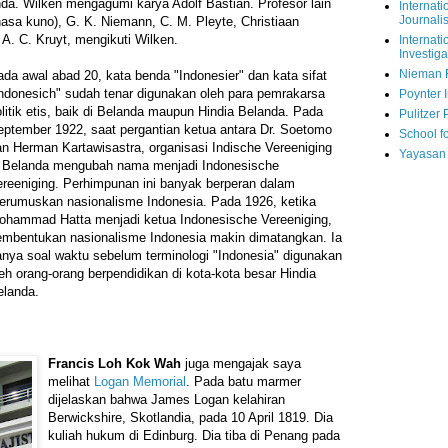
a. Wilken mengagumi karya Adolf Bastian. Profesor lain
Internati
Journalis
hasa kuno), G. K. Niemann, C. M. Pleyte, Christiaan
. C. Kruyt, mengikuti Wilken.
Internati
Investiga
Nieman 
da awal abad 20, kata benda "Indonesier" dan kata sifat
Indonesich" sudah tenar digunakan oleh para pemrakarsa
Poynter I
litik etis, baik di Belanda maupun Hindia Belanda. Pada
Pulitzer 
eptember 1922, saat pergantian ketua antara Dr. Soetomo
School fo
an Herman Kartawisastra, organisasi Indische Vereeniging
Yayasan
i Belanda mengubah nama menjadi Indonesische
ereeniging. Perhimpunan ini banyak berperan dalam
erumuskan nasionalisme Indonesia. Pada 1926, ketika
ohammad Hatta menjadi ketua Indonesische Vereeniging,
embentukan nasionalisme Indonesia makin dimatangkan. Ia
anya soal waktu sebelum terminologi "Indonesia" digunakan
eh orang-orang berpendidikan di kota-kota besar Hindia
elanda.
Francis Loh Kok Wah
juga mengajak saya
melihat
Logan Memorial
. Pada batu marmer
dijelaskan bahwa James Logan kelahiran
Berwickshire, Skotlandia, pada 10 April 1819. Dia
kuliah hukum di Edinburg. Dia tiba di Penang pada