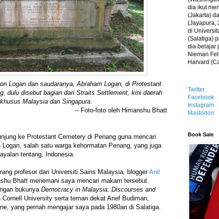
dia ikut me
(Jakarta) 
(Jayapura, 
di Universi
(Salatiga)
dia belajar
Nieman Fell
Harvard (C
n Logan dan saudaranya, Abraham Logan, di Protestant
Twitter
, dulu disebut bagian dari Straits Settlement, kini daerah
Facebook
khusus Malaysia dan Singapura.
Instagram
-- Foto-foto oleh Himanshu Bhatt
Mastodon
Book Sale
unjung ke Protestant Cemetery di Penang guna mencari
Logan, salah satu warga kehormatan Penang, yang juga
ayalan tentang, Indonesia.
ang profesor dari Universiti Sains Malaysia, blogger
Anil
shu Bhatt menemani saya mencari makam tersebut.
dengan bukunya
Democracy in Malaysia: Discourses and
n Cornell University serta teman dekat Arief Budiman,
ne, yang pernah mengajar saya pada 1980an di Salatiga.