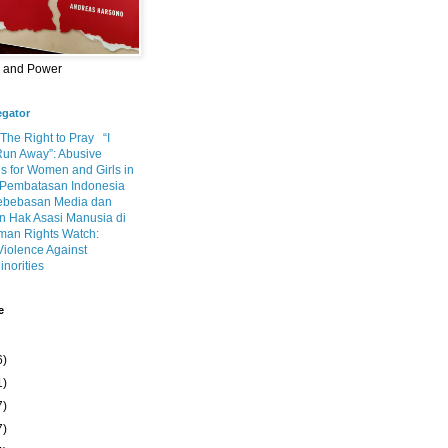
m and Power
egator
 The Right to Pray
“I
Run Away”: Abusive
s for Women and Girls in
Pembatasan Indonesia
ebebasan Media dan
 Hak Asasi Manusia di
an Rights Watch:
Violence Against
inorities
e
6)
1)
7)
7)