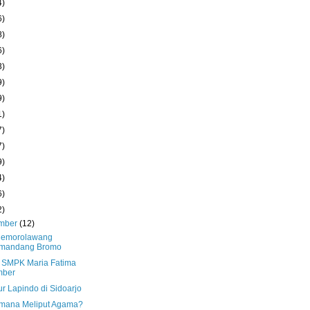
4)
6)
8)
6)
3)
9)
9)
1)
7)
7)
9)
4)
6)
2)
mber
(12)
Cemorolawang
mandang Bromo
 SMPK Maria Fatima
mber
r Lapindo di Sidoarjo
mana Meliput Agama?