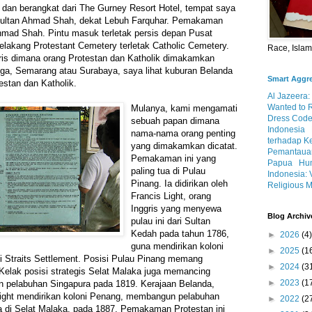
o dan berangkat dari The Gurney Resort Hotel, tempat saya
Sultan Ahmad Shah, dekat Lebuh Farquhar. Pemakaman
Ahmad Shah. Pintu masuk terletak persis depan Pusat
belakang Protestant Cemetery terletak Catholic Cemetery.
Race, Isla
ris dimana orang Protestan dan Katholik dimakamkan
atiga, Semarang atau Surabaya, saya lihat kuburan Belanda
Smart Aggr
estan dan Katholik.
Al Jazeera:
Wanted to 
Mulanya, kami mengamati
Dress Code
sebuah papan dimana
Indonesia
nama-nama orang penting
terhadap K
yang dimakamkan dicatat.
Pemantauan
Pemakaman ini yang
Papua
Hum
paling tua di Pulau
Indonesia: 
Pinang. Ia didirikan oleh
Religious M
Francis Light, orang
Inggris yang menyewa
Blog Archiv
pulau ini dari Sultan
Kedah pada tahun 1786,
►
2026
(4)
guna mendirikan koloni
►
2025
(1
i Straits Settlement. Posisi Pulau Pinang memang
►
2024
(3
 Kelak posisi strategis Selat Malaka juga memancing
►
2023
(1
n pelabuhan Singapura pada 1819. Kerajaan Belanda,
ight mendirikan koloni Penang, membangun pelabuhan
►
2022
(2
a di Selat Malaka, pada 1887. Pemakaman Protestan ini