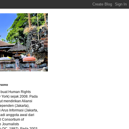
rsono
a buat Human Rights
 York) sejak 2008. Pada
ut mendirikan Aliansi
dependen (Jakarta),
di Arus Informasi (Jakarta,
jadi anggota awal dari
al Consortium of
e Journalists
n DC, 1997). Pada 2003,