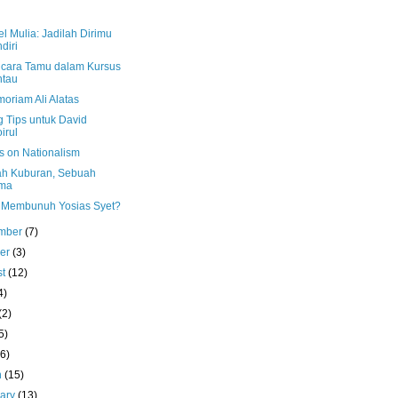
l Mulia: Jadilah Dirimu
diri
cara Tamu dalam Kursus
ntau
oriam Ali Alatas
g Tips untuk David
irul
s on Nationalism
h Kuburan, Sebuah
ma
 Membunuh Yosias Syet?
mber
(7)
ber
(3)
st
(12)
4)
(2)
5)
(6)
h
(15)
uary
(13)