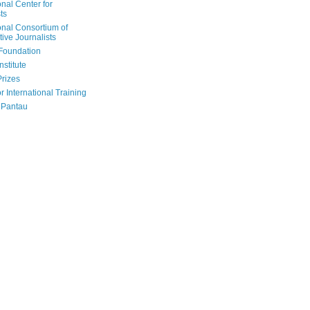
onal Center for
ts
onal Consortium of
tive Journalists
Foundation
nstitute
Prizes
r International Training
 Pantau