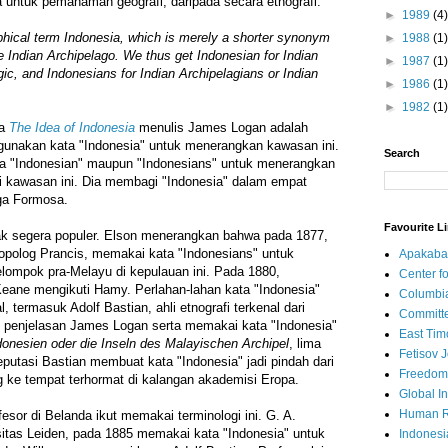
 untuk pemahaman geografi, daripada secara etnografi.
►
1989
(4)
aphical term Indonesia, which is merely a shorter synonym
►
1988
(1)
he Indian Archipelago. We thus get Indonesian for Indian
►
1987
(1)
gic, and Indonesians for Indian Archipelagians or Indian
►
1986
(1)
►
1982
(1)
ya
The Idea of Indonesia
menulis James Logan adalah
unakan kata "Indonesia" untuk menerangkan kawasan ini.
Search
a "Indonesian" maupun "Indonesians" untuk menerangkan
di kawasan ini. Dia membagi "Indonesia" dalam empat
gga Formosa.
Favourite L
ak segera populer. Elson menerangkan bahwa pada 1877,
opolog Prancis, memakai kata "Indonesians" untuk
Apakaba
ompok pra-Melayu di kepulauan ini. Pada 1880,
Center fo
 Keane mengikuti Hamy. Perlahan-lahan kata "Indonesia"
Columbi
, termasuk Adolf Bastian, ahli etnografi terkenal dari
Committe
n penjelasan James Logan serta memakai kata "Indonesia"
East Tim
donesien oder die Inseln des Malayischen Archipel
, lima
Fetisov 
Reputasi Bastian membuat kata "Indonesia" jadi pindah dari
Freedom
ng ke tempat terhormat di kalangan akademisi Eropa.
Global In
Human R
esor di Belanda ikut memakai terminologi ini. G. A.
rsitas Leiden, pada 1885 memakai kata "Indonesia" untuk
Indonesi