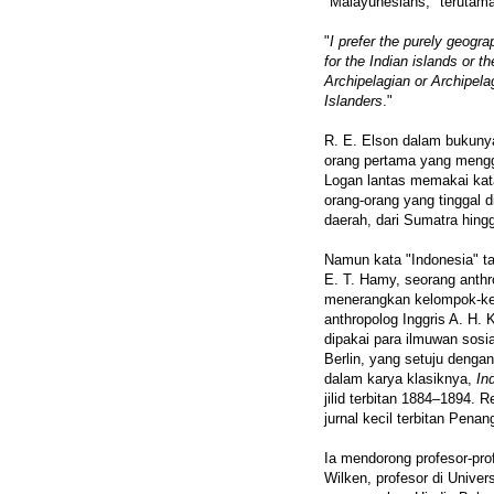
"Malayunesians," terutama
"
I prefer the purely geogr
for the Indian islands or t
Archipelagian or Archipela
Islanders
."
R. E. Elson dalam bukun
orang pertama yang mengg
Logan lantas memakai kat
orang-orang yang tinggal 
daerah, dari Sumatra hin
Namun kata "Indonesia" t
E. T. Hamy, seorang anthr
menerangkan kelompok-kel
anthropolog Inggris A. H.
dipakai para ilmuwan sosial
Berlin, yang setuju denga
dalam karya klasiknya,
In
jilid terbitan 1884–1894. 
jurnal kecil terbitan Pena
Ia mendorong profesor-prof
Wilken, profesor di Unive