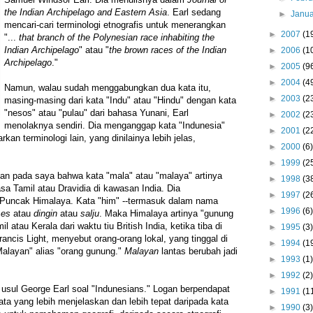
the Indian Archipelago and Eastern Asia
. Earl sedang
►
Janu
mencari-cari terminologi etnografis untuk menerangkan
►
2007
(1
"...
that branch of the Polynesian race inhabiting the
Indian Archipelago
" atau "
the brown races of the Indian
►
2006
(1
Archipelago
."
►
2005
(9
►
2004
(4
Namun, walau sudah menggabungkan dua kata itu,
►
2003
(2
masing-masing dari kata "Indu" atau "Hindu" dengan kata
"nesos" atau "pulau" dari bahasa Yunani, Earl
►
2002
(2
menolaknya sendiri. Dia menganggap kata "Indunesia"
►
2001
(2
kan terminologi lain, yang dinilainya lebih jelas,
►
2000
(6)
►
1999
(2
n pada saya bahwa kata "mala" atau "malaya" artinya
►
1998
(3
sa Tamil atau Dravidia di kawasan India. Dia
►
1997
(2
Puncak Himalaya. Kata "him" --termasuk dalam nama
►
1996
(6)
a
es
atau
dingin
atau
salju
. Maka Himalaya artinya "gunung
l atau Kerala dari waktu tiu British India, ketika tiba di
►
1995
(3)
ancis Light, menyebut orang-orang lokal, yang tinggal di
►
1994
(1
Malayan" alias "orang gunung."
Malayan
lantas berubah jadi
►
1993
(1)
►
1992
(2)
sul George Earl soal "Indunesians." Logan berpendapat
►
1991
(1
ta yang lebih menjelaskan dan lebih tepat daripada kata
►
1990
(3)