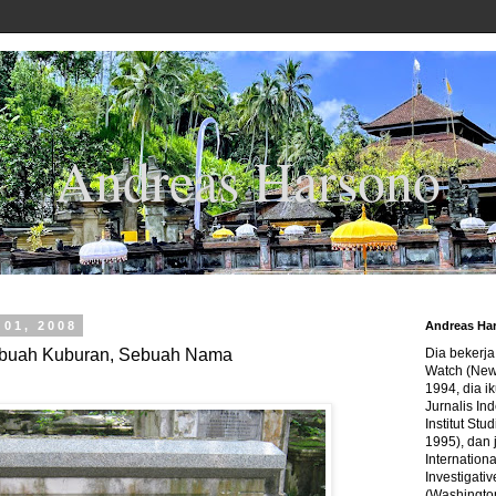
Andreas Harsono
01, 2008
Andreas Ha
buah Kuburan, Sebuah Nama
Dia bekerj
Watch (New
1994, dia ik
Jurnalis In
Institut Stu
1995), dan 
Internation
Investigativ
(Washingto