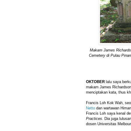
Makam James Richardso
Cemetery di Pulau Pinang
OKTOBER
lalu saya berk
makam James Richardson 
menciptakan kata, thus kh
Francis Loh Kok Wah, seor
Netto
dan wartawan Himan
Francis Loh saya kenal 
Practices
. Dia juga lulusa
dosen Universitas Melbour