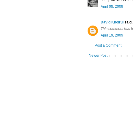
April 08, 2009
David Khoirul
said..
This comment has b
April 19, 2009
Post a Comment
Newer Post