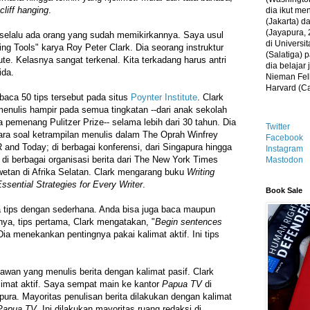
cliff hanging
.
dia ikut me
(Jakarta) 
(Jayapura, 
 ini selalu ada orang yang sudah memikirkannya. Saya usul
di Universi
ng Tools" karya Roy Peter Clark. Dia seorang instruktur
(Salatiga)
tute. Kelasnya sangat terkenal. Kita terkadang harus antri
dia belajar
ida.
Nieman Fell
Harvard (C
baca 50 tips tersebut pada situs
Poynter Institute
. Clark
enulis hampir pada semua tingkatan --dari anak sekolah
a pemenang Pulitzer Prize-- selama lebih dari 30 tahun. Dia
Twitter
ara soal ketrampilan menulis dalam The Oprah Winfrey
Facebook
and Today; di berbagai konferensi, dari Singapura hingga
Instagram
n di berbagai organisasi berita dari The New York Times
Mastodon
etan di Afrika Selatan. Clark mengarang buku
Writing
ssential Strategies for Every Writer
.
Book Sale
tips dengan sederhana. Anda bisa juga baca maupun
nya, tips pertama, Clark mengatakan, "
Begin sentences
 Dia menekankan pentingnya pakai kalimat aktif. Ini tips
awan yang menulis berita dengan kalimat pasif. Clark
imat aktif. Saya sempat main ke kantor
Papua TV
di
ra. Mayoritas penulisan berita dilakukan dengan kalimat
Papua TV
. Ini dilakukan mayoritas ruang redaksi di