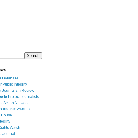
inks
r Database
r Public Integrity
a Journalism Review
e to Protect Journalists
or Action Network
Journalism Awards
 House
tegrity
ights Watch
a Journal