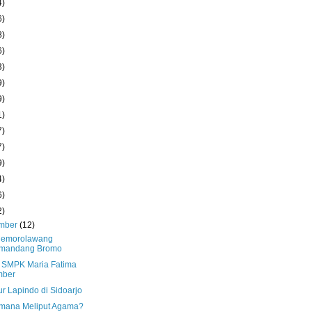
4)
6)
8)
6)
3)
9)
9)
1)
7)
7)
9)
4)
6)
2)
mber
(12)
Cemorolawang
mandang Bromo
 SMPK Maria Fatima
mber
r Lapindo di Sidoarjo
mana Meliput Agama?