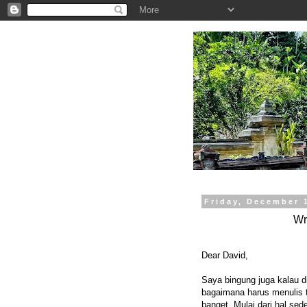
.
Friday, December 
Wr
Dear David,
Saya bingung juga kalau 
bagaimana harus menulis t
banget. Mulai dari hal sed