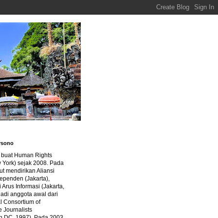
rsono
a buat Human Rights
 York) sejak 2008. Pada
ut mendirikan Aliansi
dependen (Jakarta),
di Arus Informasi (Jakarta,
jadi anggota awal dari
al Consortium of
e Journalists
n DC, 1997). Pada 2003,