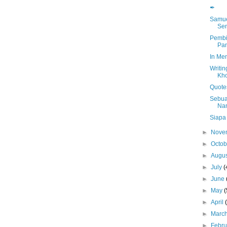
✒
Samue
Sen
Pembi
Pa
In Mem
Writin
Kho
Quote
Sebua
Na
Siapa
►
Nove
►
Octo
►
Augu
►
July
(
►
June
►
May
(
►
April
►
Marc
►
Febr