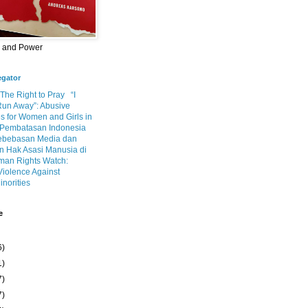
m and Power
egator
 The Right to Pray
“I
Run Away”: Abusive
s for Women and Girls in
Pembatasan Indonesia
ebebasan Media dan
 Hak Asasi Manusia di
an Rights Watch:
Violence Against
inorities
e
6)
1)
7)
7)