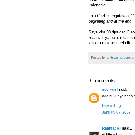
Indonesia.
Lalu Clark mengatakan, "
O
beginning and at the end
."
Saya kira 50 tips dari Cla
Sisanya, ya belajar dari k
klasik untuk tahu teknik.
Posted by
andreasharsono
a
3 comments:
scorvgirl
said...
ada bukunya ngga 
how writing
January 07, 2009
Rahmat Ali
said...
di http://d.scribd.