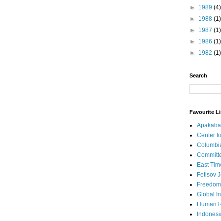
►
1989
(4)
►
1988
(1)
►
1987
(1)
►
1986
(1)
►
1982
(1)
Search
Favourite L
Apakaba
Center fo
Columbi
Committe
East Tim
Fetisov 
Freedom
Global In
Human R
Indonesi