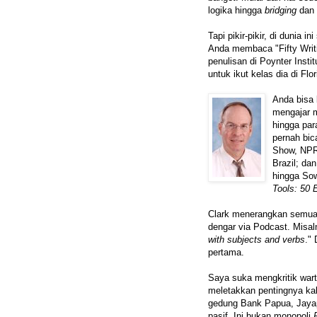
logika hingga
bridging
dan
Tapi pikir-pikir, di dunia
Anda membaca "Fifty Writi
penulisan di Poynter Insti
untuk ikut kelas dia di Flor
Anda bisa 
mengajar m
hingga par
pernah bic
Show, NPR 
Brazil; da
hingga Sow
Tools: 50 E
Clark menerangkan semua 
dengar via Podcast. Misal
with subjects and verbs
."
pertama.
Saya suka mengkritik wart
meletakkan pentingnya kal
gedung Bank Papua, Jayapu
pasif. Ini bukan monopoli