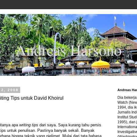
Andreas Harsono
12, 2008
Andreas Ha
iting Tips untuk David Khoirul
Dia bekerj
Watch (New
1994, dia ik
Jurnalis In
Institut Stu
1995), dan 
ditanya apa
writing tips
dari saya. Saya kurang tahu persis
Internation
ips untuk penulisan. Pastinya banyak sekali. Banyak
Investigativ
erhana hingga teknik yang njelimet. Mulai dari tata bahasa,
(Washingto