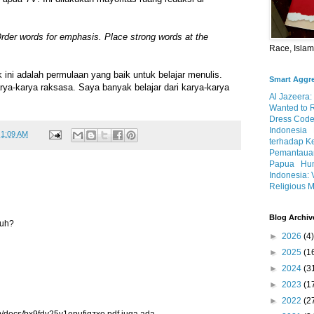
rder words for emphasis. Place strong words at the
Race, Isla
rk ini adalah permulaan yang baik untuk belajar menulis.
Smart Aggr
arya-karya raksasa. Saya banyak belajar dari karya-karya
Al Jazeera:
Wanted to 
Dress Code
Indonesia
t
1:09 AM
terhadap K
Pemantauan
Papua
Hum
Indonesia: 
Religious M
Blog Archiv
tuh?
►
2026
(4)
►
2025
(1
►
2024
(3
►
2023
(1
►
2022
(2
com/docs/bx9fdv25v1epufiqzxo.pdf juga ada.