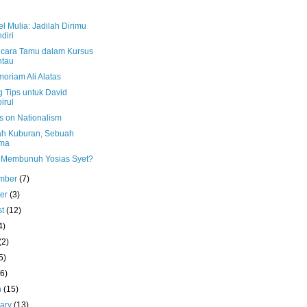
l Mulia: Jadilah Dirimu
diri
cara Tamu dalam Kursus
ntau
oriam Ali Alatas
g Tips untuk David
irul
s on Nationalism
h Kuburan, Sebuah
ma
 Membunuh Yosias Syet?
mber
(7)
ber
(3)
st
(12)
4)
(2)
5)
(6)
h
(15)
uary
(13)