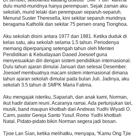
dulu murid-muridnya hanya perempuan. Sejak zaman aku
sekolah, murid lelaki dan perempuan separuh-separuh.
Menurut Suster Theresella, kini sekitar separuh muridnya
beragama Katholik dan sekitar 75 persen orang Tionghoa.
Aku sekolah disini antara 1977 dan 1981. Ketika duduk di
kelas satu, aku sekolah selama 1.5 tahun. Periodenya
memang diperpanjang setengah tahun oleh Menteri
Pendidikan & Kebudayaan Daoed Joesoef guna
menyesuaikan diri dengan sistem pendidikan internasional.
Dulu tahun ajaran dimulai Januari dan selesai Desember.
Joesoef membuatnya macam sistem internasional dimana
tahun ajaran sekolah dimulai pada bulan Juli. Jadinya, aku
sekolah 3.5 tahun di SMPK Maria Fatima.
Aku mengajak isteriku, Sapariah, dan anak kami, Norman,
ikut hadir dalam reuni. Acaranya ramai. Ada pertunjukan tari,
musik, band maupun khotbah dari Andreas Yudhi Wiyadi O.
Carm, pastor Gereja Santo Yusuf. Romo Yudhi khotbah
Natal. Pidato-pidato bikin Norman segera jadi bosan.
Tjioe Lan Sian, ketika melihatku, menyapa, “Kamu Ong Tjie