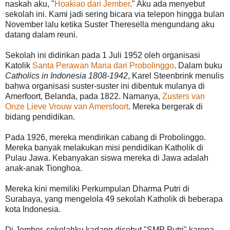
naskah aku, "
Hoakiao dari Jember
." Aku ada menyebut
sekolah ini. Kami jadi sering bicara via telepon hingga bulan
November lalu ketika Suster Theresella mengundang aku
datang dalam reuni.
Sekolah ini didirikan pada 1 Juli 1952 oleh organisasi
Katolik
Santa Perawan Maria dari Probolinggo
. Dalam buku
Catholics in Indonesia 1808-1942
, Karel Steenbrink menulis
bahwa organisasi suster-suster ini dibentuk mulanya di
Amerfoort, Belanda, pada 1822. Namanya,
Zusters van
Onze Lieve Vrouw van Amersfoort
. Mereka bergerak di
bidang pendidikan.
Pada 1926, mereka mendirikan cabang di Probolinggo.
Mereka banyak melakukan misi pendidikan Katholik di
Pulau Jawa. Kebanyakan siswa mereka di Jawa adalah
anak-anak Tionghoa.
Mereka kini memiliki Perkumpulan Dharma Putri di
Surabaya, yang mengelola 49 sekolah Katholik di beberapa
kota Indonesia.
Di Jember, sekolahku kadang disebut "SMP Putri" karena