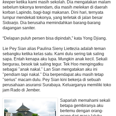
keeper
ketika kami masih sekolah. Dia mengatakan malam
sebelum tokonya terendam, dia masih
melekan
di daerah
korban Lapindo, bagi-bagi makanan. Dini hari, ternyata
lumpur mendekati tokonya, yang terletak di jalan besar
Sidoarjo. Dia berusaha memindahkan barang-barang
dagangan saniter.
“Delapan puluh persen bisa dipindah,” kata Yong Djiang.
Lie Pey Sian alias Paulina Sieny Liettezia adalah teman
sebangku ketika kelas satu. Kami dulu sering tak saling
sapa. Entah kenapa aku lupa. Mungkin anak kecil. Sekali
bergurau, besok tak saling tegur. Tek Hoo mengingatku
sebagai "anak nakal." Lan Sian mengatakan aku ini
"pendiam tapi nakal." Dia berpendapat aku masih tetap
"serius" macam dulu. Pey Sian kini bekerja di sebuah
perusahaan asuransi Surabaya. Keluarganya memiliki toko
jam Rado di Jember.
Sapariah memahami sekali
betapa gembiranya aku
bertemu dengan orang-
orang dari masa laluku.