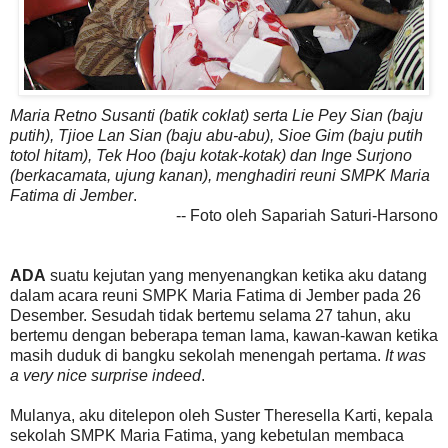
Maria Retno Susanti (batik coklat) serta Lie Pey Sian (baju
putih), Tjioe Lan Sian (baju abu-abu), Sioe Gim (baju putih
totol hitam), Tek Hoo (baju kotak-kotak) dan Inge Surjono
(berkacamata, ujung kanan), menghadiri reuni SMPK Maria
Fatima di Jember
.
-- Foto oleh Sapariah Saturi-Harsono
ADA
suatu kejutan yang menyenangkan ketika aku datang
dalam acara reuni SMPK Maria Fatima di Jember pada 26
Desember. Sesudah tidak bertemu selama 27 tahun, aku
bertemu dengan beberapa teman lama, kawan-kawan ketika
masih duduk di bangku sekolah menengah pertama.
It was
a very nice surprise indeed
.
Mulanya, aku ditelepon oleh Suster Theresella Karti, kepala
sekolah SMPK Maria Fatima, yang kebetulan membaca