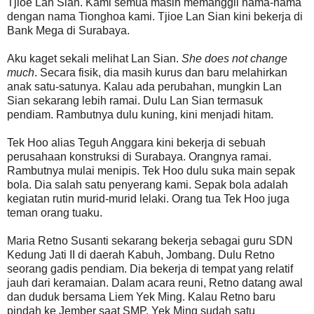
Tjioe Lan Sian. Kami semua masih memanggil nama-nama
dengan nama Tionghoa kami. Tjioe Lan Sian kini bekerja di
Bank Mega di Surabaya.
Aku kaget sekali melihat Lan Sian.
She does not change
much
. Secara fisik, dia masih kurus dan baru melahirkan
anak satu-satunya. Kalau ada perubahan, mungkin Lan
Sian sekarang lebih ramai. Dulu Lan Sian termasuk
pendiam. Rambutnya dulu kuning, kini menjadi hitam.
Tek Hoo alias Teguh Anggara kini bekerja di sebuah
perusahaan konstruksi di Surabaya. Orangnya ramai.
Rambutnya mulai menipis. Tek Hoo dulu suka main sepak
bola. Dia salah satu penyerang kami. Sepak bola adalah
kegiatan rutin murid-murid lelaki. Orang tua Tek Hoo juga
teman orang tuaku.
Maria Retno Susanti sekarang bekerja sebagai guru SDN
Kedung Jati II di daerah Kabuh, Jombang. Dulu Retno
seorang gadis pendiam. Dia bekerja di tempat yang relatif
jauh dari keramaian. Dalam acara reuni, Retno datang awal
dan duduk bersama Liem Yek Ming. Kalau Retno baru
pindah ke Jember saat SMP, Yek Ming sudah satu