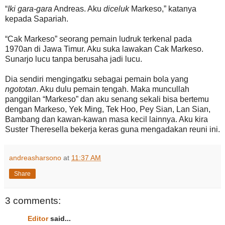
“
Iki gara-gara
Andreas. Aku
diceluk
Markeso,” katanya
kepada Sapariah.
“Cak Markeso” seorang pemain ludruk terkenal pada
1970an di Jawa Timur. Aku suka lawakan Cak Markeso.
Sunarjo lucu tanpa berusaha jadi lucu.
Dia sendiri mengingatku sebagai pemain bola yang
ngototan
. Aku dulu pemain tengah. Maka muncullah
panggilan “Markeso” dan aku senang sekali bisa bertemu
dengan Markeso, Yek Ming, Tek Hoo, Pey Sian, Lan Sian,
Bambang dan kawan-kawan masa kecil lainnya. Aku kira
Suster Theresella bekerja keras guna mengadakan reuni ini.
andreasharsono
at
11:37 AM
Share
3 comments:
Editor
said...