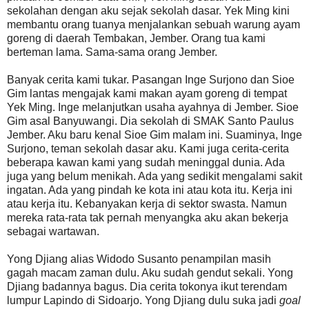
sekolahan dengan aku sejak sekolah dasar. Yek Ming kini
membantu orang tuanya menjalankan sebuah warung ayam
goreng di daerah Tembakan, Jember. Orang tua kami
berteman lama. Sama-sama orang Jember.
Banyak cerita kami tukar. Pasangan Inge Surjono dan Sioe
Gim lantas mengajak kami makan ayam goreng di tempat
Yek Ming. Inge melanjutkan usaha ayahnya di Jember. Sioe
Gim asal Banyuwangi. Dia sekolah di SMAK Santo Paulus
Jember. Aku baru kenal Sioe Gim malam ini. Suaminya, Inge
Surjono, teman sekolah dasar aku. Kami juga cerita-cerita
beberapa kawan kami yang sudah meninggal dunia. Ada
juga yang belum menikah. Ada yang sedikit mengalami sakit
ingatan. Ada yang pindah ke kota ini atau kota itu. Kerja ini
atau kerja itu. Kebanyakan kerja di sektor swasta. Namun
mereka rata-rata tak pernah menyangka aku akan bekerja
sebagai wartawan.
Yong Djiang alias Widodo Susanto penampilan masih
gagah macam zaman dulu. Aku sudah gendut sekali. Yong
Djiang badannya bagus. Dia cerita tokonya ikut terendam
lumpur Lapindo di Sidoarjo. Yong Djiang dulu suka jadi
goal