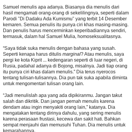
Samuel menulis apa adanya. Biasanya dia menulis dari
hasil mengamati orang-orang di sekelilingnya, seperti dalam
Parodi "Di Dadaku Ada Kumismu" yang terbit 14 Desember
kemaren. Semua penulis itu punya ciri khas masing-masing.
Dan penulis harus mencerminkan keperibadiannya sendiri,
termasuk, dalam hal Samuel Mulia, homoseksualitasnya.
“Saya tidak suka menulis dengan bahasa yang susah.
Seperti kenapa harus ditulis
marginal
? Atau menulis, saya
pergi ke kota Kiprit ... kedengaran seperti di luar negeri, di
Rusia, padahal adanya di Bojong, misalnya. Jadi tiap orang
itu punya ciri khas dalam menulis.” Dia terus nyerocos
tentang tulisan-tulisannya. Dia pun tak suka apabila diminta
untuk mengomentari tulisan orang lain.
“Jadi menulislah apa yang ada dipikiranmu. Jangan takut
salah dan dikritik. Dan jangan pernah menulis karena
dendam atau ingin menyakiti orang lain,” katanya. Dia
mengatakan tentang dirinya dahulu, yang sering menulis
karena perasaan frustasi, kecewa dan sakit hati. Bahkan
sempat menjauhi dan memusuhi Tuhan. Dia menulis untuk
kemarahannya.