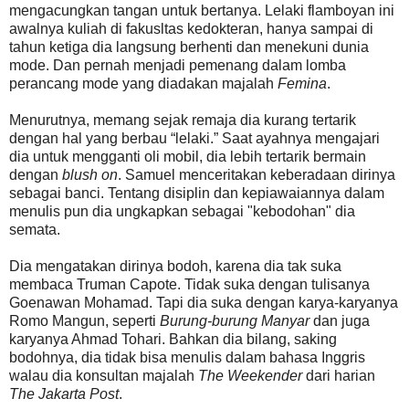
mengacungkan tangan untuk bertanya. Lelaki flamboyan ini
awalnya kuliah di fakusltas kedokteran, hanya sampai di
tahun ketiga dia langsung berhenti dan menekuni dunia
mode. Dan pernah menjadi pemenang dalam lomba
perancang mode yang diadakan majalah
Femina
.
Menurutnya, memang sejak remaja dia kurang tertarik
dengan hal yang berbau “lelaki.” Saat ayahnya mengajari
dia untuk mengganti oli mobil, dia lebih tertarik bermain
dengan
blush on
. Samuel menceritakan keberadaan dirinya
sebagai banci. Tentang disiplin dan kepiawaiannya dalam
menulis pun dia ungkapkan sebagai "kebodohan" dia
semata.
Dia mengatakan dirinya bodoh, karena dia tak suka
membaca Truman Capote. Tidak suka dengan tulisanya
Goenawan Mohamad. Tapi dia suka dengan karya-karyanya
Romo Mangun, seperti
Burung-burung Manyar
dan juga
karyanya Ahmad Tohari. Bahkan dia bilang, saking
bodohnya, dia tidak bisa menulis dalam bahasa Inggris
walau dia konsultan majalah
The Weekender
dari harian
The Jakarta Post
.