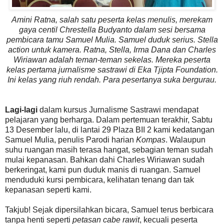
Amini Ratna, salah satu peserta kelas menulis, merekam
gaya centil Chrestella Budyanto dalam sesi bersama
pembicara tamu Samuel Mulia. Samuel duduk serius. Stella
action untuk kamera. Ratna, Stella, Irma Dana dan Charles
Wiriawan adalah teman-teman sekelas. Mereka peserta
kelas pertama jurnalisme sastrawi di Eka Tjipta Foundation.
Ini kelas yang riuh rendah. Para pesertanya suka bergurau.
Lagi-lagi
dalam kursus Jurnalisme Sastrawi mendapat
pelajaran yang berharga. Dalam pertemuan terakhir, Sabtu
13 Desember lalu, di lantai 29 Plaza BII 2 kami kedatangan
Samuel Mulia, penulis Parodi harian
Kompas
. Walaupun
suhu ruangan masih terasa hangat, sebagian teman sudah
mulai kepanasan. Bahkan dahi Charles Wiriawan sudah
berkeringat, kami pun duduk manis di ruangan. Samuel
menduduki kursi pembicara, kelihatan tenang dan tak
kepanasan seperti kami.
Takjub! Sejak dipersilahkan bicara, Samuel terus berbicara
tanpa henti seperti
petasan cabe rawit
, kecuali peserta