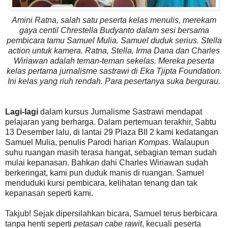
Amini Ratna, salah satu peserta kelas menulis, merekam
gaya centil Chrestella Budyanto dalam sesi bersama
pembicara tamu Samuel Mulia. Samuel duduk serius. Stella
action untuk kamera. Ratna, Stella, Irma Dana dan Charles
Wiriawan adalah teman-teman sekelas. Mereka peserta
kelas pertama jurnalisme sastrawi di Eka Tjipta Foundation.
Ini kelas yang riuh rendah. Para pesertanya suka bergurau.
Lagi-lagi
dalam kursus Jurnalisme Sastrawi mendapat
pelajaran yang berharga. Dalam pertemuan terakhir, Sabtu
13 Desember lalu, di lantai 29 Plaza BII 2 kami kedatangan
Samuel Mulia, penulis Parodi harian
Kompas
. Walaupun
suhu ruangan masih terasa hangat, sebagian teman sudah
mulai kepanasan. Bahkan dahi Charles Wiriawan sudah
berkeringat, kami pun duduk manis di ruangan. Samuel
menduduki kursi pembicara, kelihatan tenang dan tak
kepanasan seperti kami.
Takjub! Sejak dipersilahkan bicara, Samuel terus berbicara
tanpa henti seperti
petasan cabe rawit
, kecuali peserta