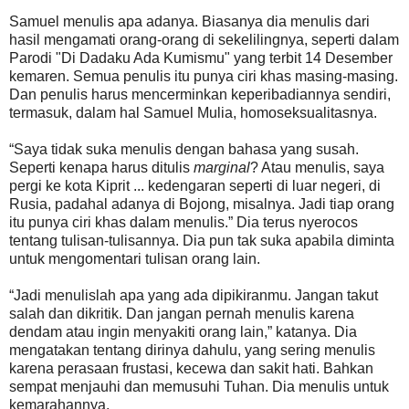
Samuel menulis apa adanya. Biasanya dia menulis dari
hasil mengamati orang-orang di sekelilingnya, seperti dalam
Parodi "Di Dadaku Ada Kumismu" yang terbit 14 Desember
kemaren. Semua penulis itu punya ciri khas masing-masing.
Dan penulis harus mencerminkan keperibadiannya sendiri,
termasuk, dalam hal Samuel Mulia, homoseksualitasnya.
“Saya tidak suka menulis dengan bahasa yang susah.
Seperti kenapa harus ditulis
marginal
? Atau menulis, saya
pergi ke kota Kiprit ... kedengaran seperti di luar negeri, di
Rusia, padahal adanya di Bojong, misalnya. Jadi tiap orang
itu punya ciri khas dalam menulis.” Dia terus nyerocos
tentang tulisan-tulisannya. Dia pun tak suka apabila diminta
untuk mengomentari tulisan orang lain.
“Jadi menulislah apa yang ada dipikiranmu. Jangan takut
salah dan dikritik. Dan jangan pernah menulis karena
dendam atau ingin menyakiti orang lain,” katanya. Dia
mengatakan tentang dirinya dahulu, yang sering menulis
karena perasaan frustasi, kecewa dan sakit hati. Bahkan
sempat menjauhi dan memusuhi Tuhan. Dia menulis untuk
kemarahannya.