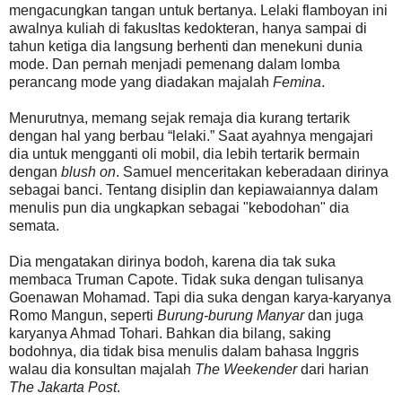
mengacungkan tangan untuk bertanya. Lelaki flamboyan ini
awalnya kuliah di fakusltas kedokteran, hanya sampai di
tahun ketiga dia langsung berhenti dan menekuni dunia
mode. Dan pernah menjadi pemenang dalam lomba
perancang mode yang diadakan majalah
Femina
.
Menurutnya, memang sejak remaja dia kurang tertarik
dengan hal yang berbau “lelaki.” Saat ayahnya mengajari
dia untuk mengganti oli mobil, dia lebih tertarik bermain
dengan
blush on
. Samuel menceritakan keberadaan dirinya
sebagai banci. Tentang disiplin dan kepiawaiannya dalam
menulis pun dia ungkapkan sebagai "kebodohan" dia
semata.
Dia mengatakan dirinya bodoh, karena dia tak suka
membaca Truman Capote. Tidak suka dengan tulisanya
Goenawan Mohamad. Tapi dia suka dengan karya-karyanya
Romo Mangun, seperti
Burung-burung Manyar
dan juga
karyanya Ahmad Tohari. Bahkan dia bilang, saking
bodohnya, dia tidak bisa menulis dalam bahasa Inggris
walau dia konsultan majalah
The Weekender
dari harian
The Jakarta Post
.