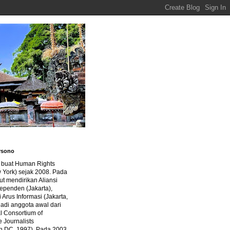
rsono
a buat Human Rights
 York) sejak 2008. Pada
ut mendirikan Aliansi
dependen (Jakarta),
di Arus Informasi (Jakarta,
jadi anggota awal dari
al Consortium of
e Journalists
n DC, 1997). Pada 2003,