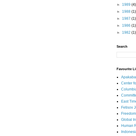
►
1989
(4)
►
1988
(1)
►
1987
(1)
►
1986
(1)
►
1982
(1)
Search
Favourite L
Apakaba
Center fo
Columbi
Committe
East Tim
Fetisov 
Freedom
Global In
Human R
Indonesi