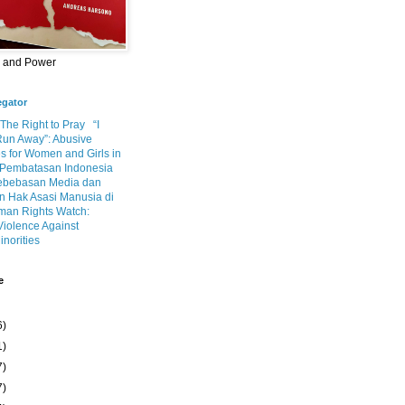
m and Power
egator
 The Right to Pray
“I
Run Away”: Abusive
s for Women and Girls in
Pembatasan Indonesia
ebebasan Media dan
 Hak Asasi Manusia di
an Rights Watch:
Violence Against
inorities
e
6)
1)
7)
7)