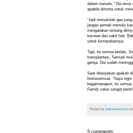
dalam menulis.” Dia terus 
apabila diminta untuk meng
“Jadi menulislah apa yang 
jangan pernah menulis kar
mengatakan tentang diriny
kecewa dan sakit hati. B
untuk kemarahannya.
Tapi, itu semua berlalu. Se
transplantasi, Samuel mula
gereja. Dia sudah meningg
Saat ditanyakan apakah di
homoseksual. “Saya ingin m
bagaimanapun, itu semua d
Family value
sangat pentin
Posted by
andreasharsono
a
5 comments: