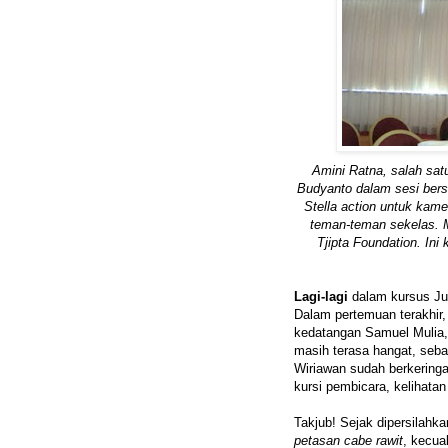
Amini Ratna, salah sat
Budyanto dalam sesi ber
Stella action untuk kame
teman-teman sekelas. M
Tjipta Foundation. Ini
Lagi-lagi
dalam kursus Jur
Dalam pertemuan terakhir, 
kedatangan Samuel Mulia, 
masih terasa hangat, seb
Wiriawan sudah berkering
kursi pembicara, kelihata
Takjub! Sejak dipersilahka
petasan cabe rawit
, kecua