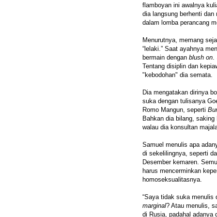
flamboyan ini awalnya kuli
dia langsung berhenti da
dalam lomba perancang m
Menurutnya, memang sejak 
“lelaki.” Saat ayahnya meng
bermain dengan
blush on
.
Tentang disiplin dan kepi
"kebodohan" dia semata.
Dia mengatakan dirinya b
suka dengan tulisanya Go
Romo Mangun, seperti
Bu
Bahkan dia bilang, saking
walau dia konsultan maja
Samuel menulis apa adanya
di sekelilingnya, seperti
Desember kemaren. Semua 
harus mencerminkan keperi
homoseksualitasnya.
“Saya tidak suka menulis 
marginal
? Atau menulis, sa
di Rusia, padahal adanya d