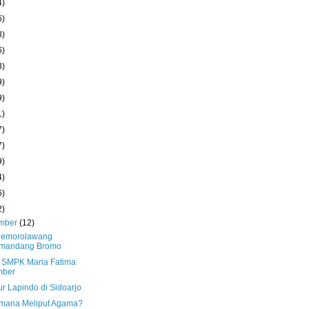
4)
6)
8)
6)
3)
9)
9)
1)
7)
7)
9)
4)
6)
2)
mber
(12)
Cemorolawang
mandang Bromo
 SMPK Maria Fatima
mber
r Lapindo di Sidoarjo
mana Meliput Agama?