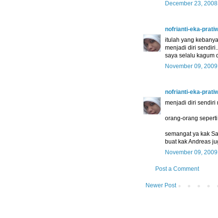
December 23, 2008
nofrianti-eka-pratiw
itulah yang kebanyakn
menjadi diri sendiri..
saya selalu kagum d
November 09, 2009
nofrianti-eka-pratiw
menjadi diri sendi
orang-orang sepert
semangat ya kak Sa
buat kak Andreas jug
November 09, 2009
Post a Comment
Newer Post