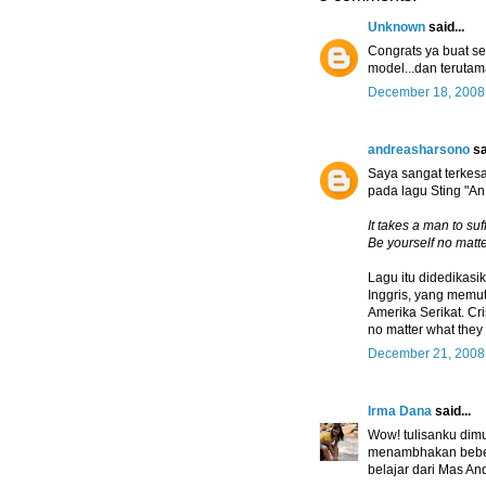
Unknown
said...
Congrats ya buat s
model...dan terutam
December 18, 2008
andreasharsono
sa
Saya sangat terkes
pada lagu Sting "An
It takes a man to su
Be yourself no matt
Lagu itu didedikasi
Inggris, yang memu
Amerika Serikat. Cr
no matter what they 
December 21, 2008
Irma Dana
said...
Wow! tulisanku dimu
menambhakan beber
belajar dari Mas An