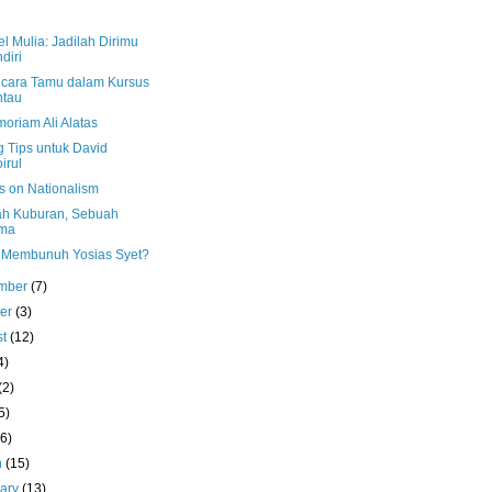
l Mulia: Jadilah Dirimu
diri
cara Tamu dalam Kursus
ntau
oriam Ali Alatas
g Tips untuk David
irul
s on Nationalism
h Kuburan, Sebuah
ma
 Membunuh Yosias Syet?
mber
(7)
ber
(3)
st
(12)
4)
(2)
5)
(6)
h
(15)
uary
(13)