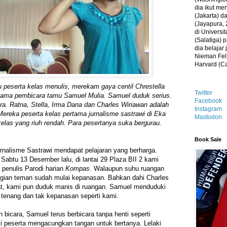
dia ikut me
(Jakarta) 
(Jayapura, 
di Universi
(Salatiga)
dia belajar
Nieman Fell
Harvard (C
u peserta kelas menulis, merekam gaya centil Chrestella
Twitter
sama pembicara tamu Samuel Mulia. Samuel duduk serius.
Facebook
ra. Ratna, Stella, Irma Dana dan Charles Wiriawan adalah
Instagram
ereka peserta kelas pertama jurnalisme sastrawi di Eka
Mastodon
 kelas yang riuh rendah. Para pesertanya suka bergurau.
Book Sale
nalisme Sastrawi mendapat pelajaran yang berharga.
Sabtu 13 Desember lalu, di lantai 29 Plaza BII 2 kami
penulis Parodi harian
Kompas
. Walaupun suhu ruangan
agian teman sudah mulai kepanasan. Bahkan dahi Charles
at, kami pun duduk manis di ruangan. Samuel menduduki
n tenang dan tak kepanasan seperti kami.
n bicara, Samuel terus berbicara tanpa henti seperti
li peserta mengacungkan tangan untuk bertanya. Lelaki