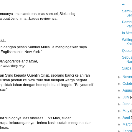
✒
Samue
emuanya...mas andreas, mas samuel, Stella sbg
Sen
a buat Jeng Irma...bagus reviewnya..
Pembi
Pa
In Mem
Writin
id...
Kho
an dengan pesan Samuel Mulia. Ia mengingatkan saya
Quote
 Englishman in New York."
Sebua
ffer ignorance and smile,
Na
er what they say
.
Siapa
kan Sting kepada Quentin Crisp, seorang banci kelahiran
►
Nove
tuskan pindah ke New York dan menjadi warga negara
►
Octo
isp tidak tahan dengan homophobia di Inggris. "Be yourself
say."
►
Augu
►
July
(
►
June
►
May
(
►
April
at di blognya Mas Andreas ....tks Mas, sudah
apa kekurangannya...terima kasih sudah mengenal dan
►
Marc
dreas.
►
Febr