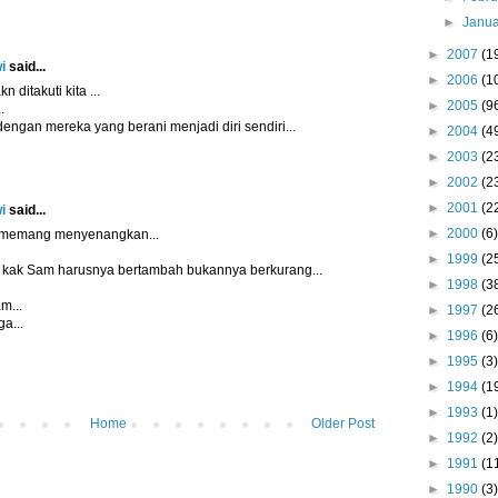
►
Janu
►
2007
(1
i
said...
►
2006
(1
 ditakuti kita ...
►
2005
(9
.
engan mereka yang berani menjadi diri sendiri...
►
2004
(4
►
2003
(2
►
2002
(2
►
2001
(2
i
said...
►
2000
(6)
ri memang menyenangkan...
►
1999
(2
i kak Sam harusnya bertambah bukannya berkurang...
►
1998
(3
m...
►
1997
(2
a...
►
1996
(6)
►
1995
(3)
►
1994
(1
►
1993
(1)
Home
Older Post
►
1992
(2)
►
1991
(1
►
1990
(3)