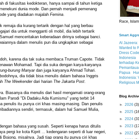
ah di fakusltas kedokteran, hanya sampai di tahun ketiga
n menekuni dunia mode. Dan pernah menjadi pemenang
ode yang diadakan majalah
Femina
.
Race, Isla
remaja dia kurang tertarik dengan hal yang berbau
ajari dia untuk mengganti oli mobil, dia lebih tertarik
Smart Aggr
 Samuel menceritakan keberadaan dirinya sebagai banci.
awaiannya dalam menulis pun dia ungkapkan sebagai
Al Jazeera:
Wanted to 
Dress Code
Indonesia
odoh, karena dia tak suka membaca Truman Capote. Tidak
terhadap K
enawan Mohamad. Tapi dia suka dengan karya-karyanya
Pemantauan
rung-burung Manyar
dan juga karyanya Ahmad Tohari.
Papua
Hum
 bodohnya, dia tidak bisa menulis dalam bahasa Inggris
Indonesia: 
lah
The Weekender
dari harian
The Jakarta Post
.
Religious M
. Biasanya dia menulis dari hasil mengamati orang-orang
Blog Archiv
 dalam Parodi "Di Dadaku Ada Kumismu" yang terbit 14
penulis itu punya ciri khas masing-masing. Dan penulis
►
2026
(3)
badiannya sendiri, termasuk, dalam hal Samuel Mulia,
►
2025
(1
►
2024
(3
►
2023
(1
dengan bahasa yang susah. Seperti kenapa harus ditulis
ya pergi ke kota Kiprit ... kedengaran seperti di luar negeri,
►
2022
(2
i Bojong, misalnya. Jadi tiap orang itu punya ciri khas