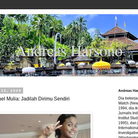
Andreas Harsono
15, 2008
Andreas Ha
l Mulia: Jadilah Dirimu Sendiri
Dia bekerj
Watch (New
1994, dia ik
Jurnalis In
Institut Stu
1995), dan 
Internation
Investigativ
(Washingto