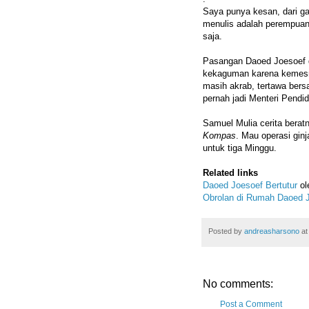
Saya punya kesan, dari g
menulis adalah perempuan. 
saja.
Pasangan Daoed Joesoef 
kekaguman karena kemesr
masih akrab, tertawa bers
pernah jadi Menteri Pendid
Samuel Mulia cerita beratn
Kompas
. Mau operasi ginj
untuk tiga Minggu.
Related links
Daoed Joesoef Bertutur
ol
Obrolan di Rumah Daoed 
Posted by
andreasharsono
a
No comments:
Post a Comment