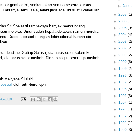
ambar-gambar ini, seakan-akan semua peserta kursus
►
Janu
Faktanya, tentu saja, lelaki juga ada. Ini suatu kebetulan
►
2007
(1
►
2006
(1
dan Sri Soelastri tampaknya banyak mengundang
►
2005
(9
aan mereka. Umur sudah kepala delapan, namun mereka
►
2004
(4
ama. Daoed Joesoef mungkin lebih dikenal karena dia
►
2003
(2
ikan.
►
2002
(2
ya deadline. Setiap Selasa, dia harus setor kolom ke
►
2001
(2
al, dia harus setor naskah. Dia sekaligus setor tiga naskah
►
2000
(6)
►
1999
(2
►
1998
(3
eh Mellyana Silalahi
►
1997
(2
Joesoef
oleh Siti Nurrofiqoh
►
1996
(6)
►
1995
(3)
t
3:30 PM
►
1994
(1
►
1993
(1)
►
1992
(2)
►
1991
(1
►
1990
(3)