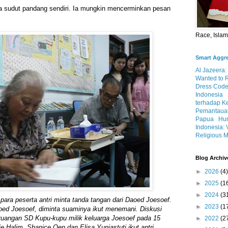
ya sudut pandang sendiri. Ia mungkin mencerminkan pesan
Race, Isla
Smart Aggr
Al Jazeera:
Wanted to 
Dress Code
Indonesia
terhadap K
Pemantauan
Papua
Hum
Indonesia: 
Religious M
Blog Archiv
►
2026
(4)
►
2025
(1
►
2024
(3
para peserta antri minta tanda tangan dari Daoed Joesoef.
►
2023
(1
Daoed Joesoef, diminta suaminya ikut menemani. Diskusi
ruangan SD Kupu-kupu milik keluarga Joesoef pada 15
►
2022
(2
 Halim, Shanice Oen dan Elisa Yuniastuti ikut antri.