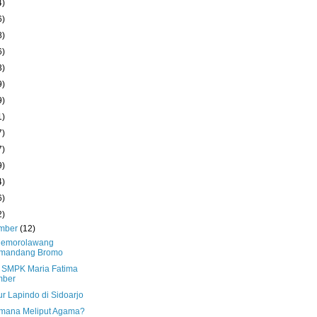
4)
6)
8)
6)
3)
9)
9)
1)
7)
7)
9)
4)
6)
2)
mber
(12)
Cemorolawang
mandang Bromo
 SMPK Maria Fatima
mber
r Lapindo di Sidoarjo
mana Meliput Agama?