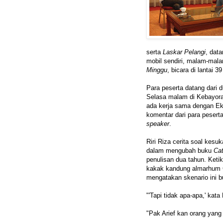
serta
Laskar Pelangi
, dat
mobil sendiri, malam-mal
Minggu
, bicara di lantai
Para peserta datang dari d
Selasa malam di Kebayor
ada kerja sama dengan E
komentar dari para pesert
speaker
.
Riri Riza cerita soal kes
dalam mengubah buku
Cat
penulisan dua tahun. Ketik
kakak kandung almarhum Gi
mengatakan skenario ini 
"'Tapi tidak apa-apa,' kata 
"Pak Arief kan orang yang l