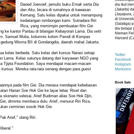
Daoed Joesoef, penulis buku
Emak
serta
Dia
dia ikut me
(Jakarta) 
dan Aku
, bicara di rumahnya di kawasan
(Jayapura, 
Kemang. Satu kelas dipakai untuk menampung
di Universi
kedatangan rombongan kami. Sutradara Riri
(Salatiga)
Riza, yang memimpin pembuatan film
Gie
dia belajar
ang ke kantor Pantau di bilangan Kebayoran Lama. Dia setir
Nieman Fell
am. Samuel Mulia, kolumnis kolom Parodi di
Kompas
Harvard (C
 39 gedung Wisma BII di Gondangdia, daerah mahal Jakarta.
ua kelas berbeda. Satu kelas dari kursus Narasi setiap
Twitter
an Lama. Kelas satunya datang dari karyawan NGO yang
Facebook
ka Tjipta Foundation. Saya mendapat macam-macam
Instagram
a kursus. Mereka rata-rata senang dengan para
guest
Mastodon
Book Sale
ukaannya pada film
Gie
. Dia merasa mendapat kebebasan
atan Harian Soe Hok Gie
ke layar lebar. Riset dan
a skenario selesai, Arief Budiman alias Soe Hok Djin,
e, diminta membaca dulu. Arief, menurut Riri Riza,
bukan cerminan sosok Hok Gie.
Pak Arief," ulang Riri.
iberal."