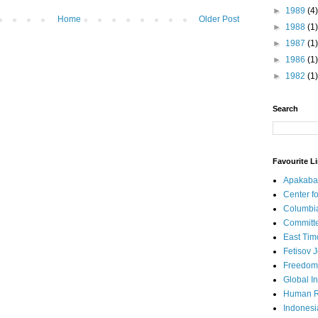
►
1989
(4)
Home
Older Post
►
1988
(1)
►
1987
(1)
►
1986
(1)
►
1982
(1)
Search
Favourite L
Apakaba
Center fo
Columbi
Committe
East Tim
Fetisov 
Freedom
Global In
Human R
Indonesi