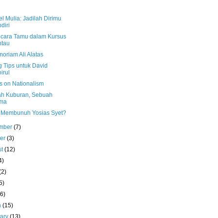
l Mulia: Jadilah Dirimu
diri
cara Tamu dalam Kursus
ntau
oriam Ali Alatas
g Tips untuk David
irul
s on Nationalism
h Kuburan, Sebuah
ma
 Membunuh Yosias Syet?
mber
(7)
ber
(3)
st
(12)
4)
(2)
5)
(6)
h
(15)
uary
(13)