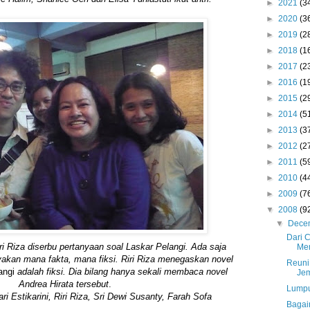
►
2021
(3
►
2020
(3
►
2019
(2
►
2018
(1
►
2017
(2
►
2016
(1
►
2015
(2
►
2014
(5
►
2013
(3
►
2012
(2
►
2011
(5
►
2010
(4
►
2009
(7
▼
2008
(9
▼
Dece
Dari 
i Riza diserbu pertanyaan soal Laskar Pelangi. Ada saja
Me
akan mana fakta, mana fiksi. Riri Riza menegaskan novel
Reuni
angi
adalah fiksi. Dia bilang hanya sekali membaca novel
Je
Andrea Hirata tersebut
.
Lumpu
ri Estikarini, Riri Riza, Sri Dewi Susanty, Farah Sofa
Bagai