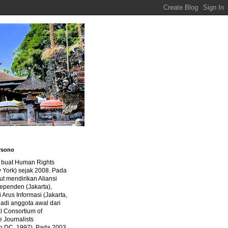
rsono
a buat Human Rights
 York) sejak 2008. Pada
ut mendirikan Aliansi
dependen (Jakarta),
di Arus Informasi (Jakarta,
jadi anggota awal dari
al Consortium of
e Journalists
n DC, 1997). Pada 2003,