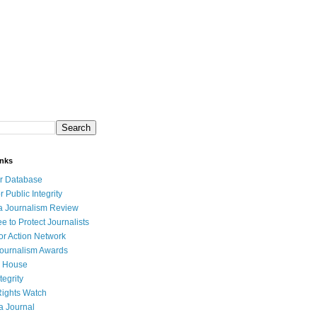
inks
r Database
r Public Integrity
a Journalism Review
e to Protect Journalists
or Action Network
Journalism Awards
 House
tegrity
ights Watch
a Journal