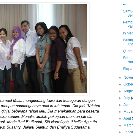
✒
Samue
Sen
Pembi
Pa
In Mem
Writin
Kho
Quote
Sebua
Na
Siapa
►
Nove
►
Octo
►
Augu
►
July
(
Samuel Mulia mengundang tawa dan kesegaran dengan
►
June
maupun pandangannya soal kekristenan. Dia jadi "Kristen
i ginjal beberapa tahun lalu. Dia menekankan para peserta
►
May
(
eka sendiri. Menulis adalah pekerjaan mencari jati diri
.
►
April
i, Maria Sari Estikarini, Siti Nurrofiqoh, Sheilla Agustin,
►
Marc
wi Susanty, Juliarti Sianturi dan Enaliya Sudartama.
►
Febr