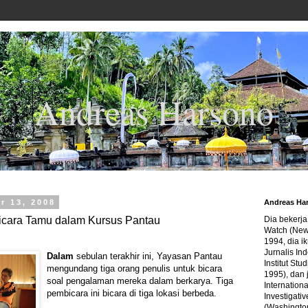
Andreas Harsono
r 13, 2008
Andreas Ha
cara Tamu dalam Kursus Pantau
Dia bekerj
Watch (New
1994, dia ik
Jurnalis In
Dalam
sebulan terakhir ini, Yayasan Pantau
Institut Stu
mengundang tiga orang penulis untuk bicara
1995), dan 
soal pengalaman mereka dalam berkarya. Tiga
Internation
pembicara ini bicara di tiga lokasi berbeda.
Investigativ
(Washingto