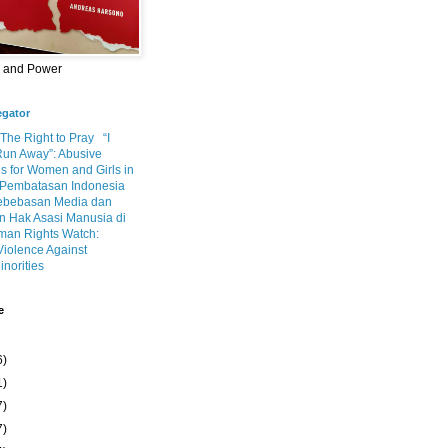
m and Power
egator
 The Right to Pray
“I
Run Away”: Abusive
s for Women and Girls in
Pembatasan Indonesia
ebebasan Media dan
 Hak Asasi Manusia di
an Rights Watch:
Violence Against
inorities
e
6)
1)
7)
7)