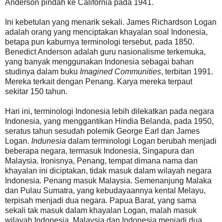
Anderson pindah ke California pada 1941.
Ini kebetulan yang menarik sekali. James Richardson Logan
adalah orang yang menciptakan khayalan soal Indonesia,
betapa pun kaburnya terminologi tersebut, pada 1850.
Benedict Anderson adalah guru nasionalisme terkemuka,
yang banyak menggunakan Indonesia sebagai bahan
studinya dalam buku
Imagined Communities
, terbitan 1991.
Mereka terkait dengan Penang. Karya mereka terpaut
sekitar 150 tahun.
Hari ini, terminologi Indonesia lebih dilekatkan pada negara
Indonesia, yang menggantikan Hindia Belanda, pada 1950,
seratus tahun sesudah polemik George Earl dan James
Logan.
Indunesia
dalam terminologi Logan berubah menjadi
beberapa negara, termasuk Indonesia, Singapura dan
Malaysia. Ironisnya, Penang, tempat dimana nama dan
khayalan ini diciptakan, tidak masuk dalam wilayah negara
Indonesia. Penang masuk Malaysia. Semenanjung Malaka
dan Pulau Sumatra, yang kebudayaannya kental Melayu,
terpisah menjadi dua negara. Papua Barat, yang sama
sekali tak masuk dalam khayalan Logan, malah masuk
wilayah Indonesia. Malaysia dan Indonesia menjadi dua