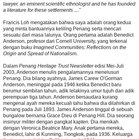
lawyer, an eminent scientific ethnologist and he has founded
a literature for these settlements
...."
Francis Loh mengatakan bahwa saya adalah orang kedua
yang minta bantuannya keliling Penang serta mencari
sesuatu dari masa lalunya. Orang pertama adalah Benedict
Anderson, profesor dari Cornell University, yang terkenal
dengan buku
Imagined Communities: Reflections on the
Origin and Spread of Nationalism
.
Dalam
Penang Heritage Trust Newsletter
edisi Mei-Juli
2003, Anderson menulis pengalamannya menelusuri
Penang. Dia bilang ayahnya, James Carew O'Gorman
Anderson, meninggal pada 1946 ketika Benedict baru
berumur sembilan tahun, adik lelakinya umur tujuh dan adik
perempuan tiga tahun. Anderson bersaudara kurang
mengenal ayah mereka kecuali tahu bahwa dia dilahirkan di
Penang pada Juli 1893. James Anderson tinggal di sebuah
bungalow bernama Grace Dieu di Penang Hill. Dia seorang
insinyur militer dengan pangkat kapten. Dia menikah
dengan Veronica Beatrice Mary. Anak pertama mereka,
Benedict, lahir di Kunming, Tiongkok, pada 1936. Keluarga