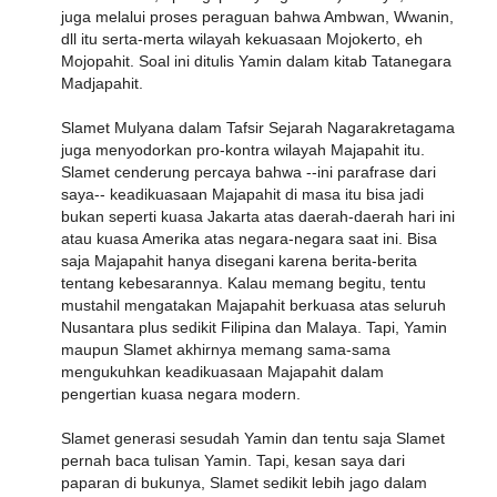
juga melalui proses peraguan bahwa Ambwan, Wwanin,
dll itu serta-merta wilayah kekuasaan Mojokerto, eh
Mojopahit. Soal ini ditulis Yamin dalam kitab Tatanegara
Madjapahit.
Slamet Mulyana dalam Tafsir Sejarah Nagarakretagama
juga menyodorkan pro-kontra wilayah Majapahit itu.
Slamet cenderung percaya bahwa --ini parafrase dari
saya-- keadikuasaan Majapahit di masa itu bisa jadi
bukan seperti kuasa Jakarta atas daerah-daerah hari ini
atau kuasa Amerika atas negara-negara saat ini. Bisa
saja Majapahit hanya disegani karena berita-berita
tentang kebesarannya. Kalau memang begitu, tentu
mustahil mengatakan Majapahit berkuasa atas seluruh
Nusantara plus sedikit Filipina dan Malaya. Tapi, Yamin
maupun Slamet akhirnya memang sama-sama
mengukuhkan keadikuasaan Majapahit dalam
pengertian kuasa negara modern.
Slamet generasi sesudah Yamin dan tentu saja Slamet
pernah baca tulisan Yamin. Tapi, kesan saya dari
paparan di bukunya, Slamet sedikit lebih jago dalam