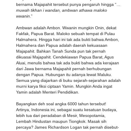
bernama Majapahit tersebut punya pengaruh hingga “…
muwah tikhan i wandan, ambwan athawa maloko
wwanin
.”
Ambwan adalah Ambon. Wwanin mungkin Onin, dekat
Fakfak, Papua Barat. Maloko sebuah tempat di Pulau
Halmahera. Hingga hari ini tak ada bukti bahwa Ambon,
Halmahera dan Papua adalah daerah kekuasaan
Majapahit. Bahkan Tanah Sunda pun tak pernah
dikuasai Majapahit. Cendekiawan Papua Barat, Agus
Aluai, menulis bahwa tak ada bukti bahwa ada kerajaan
dari Jawa bernama Majapahit pernah berhubungan
dengan Papua. Hubungan itu adanya lewat Maluku.
Semua yang diajarkan di buku sejarah-sejarahan adalah
murni karya fiksi ciptaan Yamin. Mungkin Anda ingat
Yamin adalah Menteri Pendidikan.
Bayangkan deh soal angka 6000 tahun tersebut!
Artinya, Indonesia ini, sebagai suatu kesatuan budaya,
lebih tua dari peradaban di Mesir, Mesopotamia,
Lembah Hindustan maupun Tiongkok. Masak sih
percaya? James Richardson Logan tak pernah disebut-