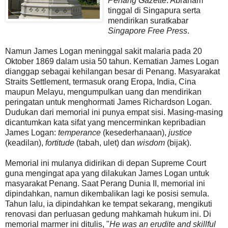
Penang Gazette
. Abraham
tinggal di Singapura serta
mendirikan suratkabar
Singapore Free Press
.
Namun James Logan meninggal sakit malaria pada 20
Oktober 1869 dalam usia 50 tahun. Kematian James Logan
dianggap sebagai kehilangan besar di Penang. Masyarakat
Straits Settlement, termasuk orang Eropa, India, Cina
maupun Melayu, mengumpulkan uang dan mendirikan
peringatan untuk menghormati James Richardson Logan.
Dudukan dari memorial ini punya empat sisi. Masing-masing
dicantumkan kata sifat yang mencerminkan kepribadian
James Logan:
temperance
(kesederhanaan),
justice
(keadilan),
fortitude
(tabah, ulet) dan
wisdom
(bijak).
Memorial ini mulanya didirikan di depan Supreme Court
guna mengingat apa yang dilakukan James Logan untuk
masyarakat Penang. Saat Perang Dunia II, memorial ini
dipindahkan, namun dikembalikan lagi ke posisi semula.
Tahun lalu, ia dipindahkan ke tempat sekarang, mengikuti
renovasi dan perluasan gedung mahkamah hukum ini. Di
memorial marmer ini ditulis, "
He was an erudite and skillful