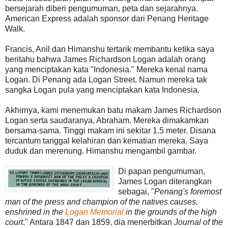
bersejarah diberi pengumuman, peta dan sejarahnya.
American Express adalah sponsor dari Penang Heritage
Walk.
Francis, Anil dan Himanshu tertarik membantu ketika saya
beritahu bahwa James Richardson Logan adalah orang
yang menciptakan kata "Indonesia." Mereka kenal nama
Logan. Di Penang ada Logan Street. Namun mereka tak
sangka Logan pula yang menciptakan kata Indonesia.
Akhirnya, kami menemukan batu makam James Richardson
Logan serta saudaranya, Abraham. Mereka dimakamkan
bersama-sama. Tinggi makam ini sekitar 1.5 meter. Disana
tercantum tanggal kelahiran dan kematian mereka. Saya
duduk dan merenung. Himanshu mengambil gambar.
Di papan pengumuman,
James Logan diterangkan
sebagai, "
Penang's foremost
man of the press and champion of the natives causes,
enshrined in the
Logan Memorial
in the grounds of the high
court
." Antara 1847 dan 1859, dia menerbitkan
Journal of the