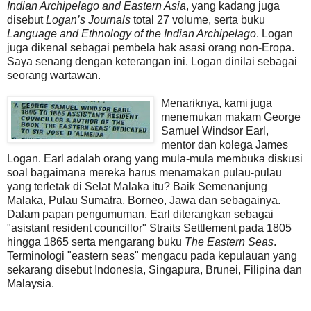
Indian Archipelago and Eastern Asia
, yang kadang juga
disebut
Logan’s Journals
total 27 volume, serta buku
Language and Ethnology of the Indian Archipelago
. Logan
juga dikenal sebagai pembela hak asasi orang non-Eropa.
Saya senang dengan keterangan ini. Logan dinilai sebagai
seorang wartawan.
Menariknya, kami juga
menemukan makam George
Samuel Windsor Earl,
mentor dan kolega James
Logan. Earl adalah orang yang mula-mula membuka diskusi
soal bagaimana mereka harus menamakan pulau-pulau
yang terletak di Selat Malaka itu? Baik Semenanjung
Malaka, Pulau Sumatra, Borneo, Jawa dan sebagainya.
Dalam papan pengumuman, Earl diterangkan sebagai
"asistant resident councillor" Straits Settlement pada 1805
hingga 1865 serta mengarang buku
The Eastern Seas
.
Terminologi "eastern seas" mengacu pada kepulauan yang
sekarang disebut Indonesia, Singapura, Brunei, Filipina dan
Malaysia.