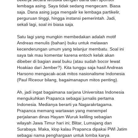
lembaga asing. Saya tidak sedang mengecam. Biasa
saja. Dana asing juga mengalir ke lembaga partikelir,
perguruan tinggi, hingga instansi pemerintah. Jadi,
sekali lagi, soal ini biasa saja.
Satu lagi yang mungkin membedakan adalah motif
Andreas menulis (bahan) buku untuk melawan
kecenderungan umum yang telanjur membatu. Soal ini
saya tak mau komentar karena entoch kelak akan
dibeber di bagian awal buku (atau sudah bocor lewat
Hoakiao dari Jember?). Kita tunggu saja hasil Andreas
Harsono mengacak-acak mitos nasionalisme Indonesia
(Paul Riceour bilang, bagaimanapun mitos penting).
Ah, jadi ingat bagaimana sarjana Universitas Indonesia
mengukuhkan Prapanca sebagai jurnalis pertama
Indonesia. Medianya berarti ya Nagarakrtagama.
Prapanca memang wartawan yang menempel
perjalanan dinas Hayam Wuruk keliling sebagian
wilayah Jawa Timur hari ini; Blitar, Lumajang dan
Surabaya. Maka, klop kalau Prapanca dipakai PWI Jatim
sebagai nama penghargaan untuk lomba karya