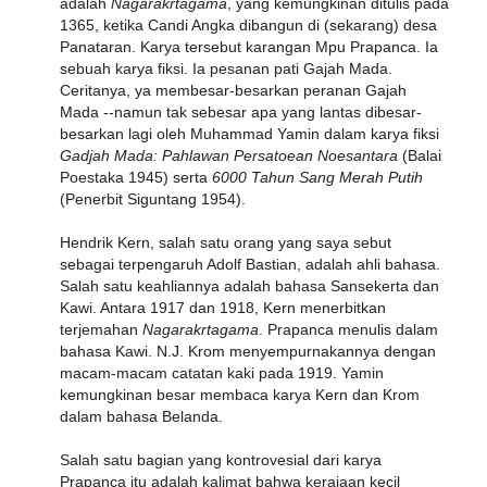
adalah
Nagarakrtagama
, yang kemungkinan ditulis pada
1365, ketika Candi Angka dibangun di (sekarang) desa
Panataran. Karya tersebut karangan Mpu Prapanca. Ia
sebuah karya fiksi. Ia pesanan pati Gajah Mada.
Ceritanya, ya membesar-besarkan peranan Gajah
Mada --namun tak sebesar apa yang lantas dibesar-
besarkan lagi oleh Muhammad Yamin dalam karya fiksi
Gadjah Mada: Pahlawan Persatoean Noesantara
(Balai
Poestaka 1945) serta
6000 Tahun Sang Merah Putih
(Penerbit Siguntang 1954).
Hendrik Kern, salah satu orang yang saya sebut
sebagai terpengaruh Adolf Bastian, adalah ahli bahasa.
Salah satu keahliannya adalah bahasa Sansekerta dan
Kawi. Antara 1917 dan 1918, Kern menerbitkan
terjemahan
Nagarakrtagama
. Prapanca menulis dalam
bahasa Kawi. N.J. Krom menyempurnakannya dengan
macam-macam catatan kaki pada 1919. Yamin
kemungkinan besar membaca karya Kern dan Krom
dalam bahasa Belanda.
Salah satu bagian yang kontrovesial dari karya
Prapanca itu adalah kalimat bahwa kerajaan kecil