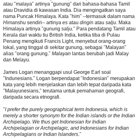
atau "malaya" artinya "gunung" dari bahasa-bahasa Tamil
atau Dravidia di kawasan India. Dia mengingatkan saya
nama Puncak Himalaya. Kata "him" --termasuk dalam nama
Him
anshu sendiri-- artinya
es
atau
dingin
atau
salju
. Maka
Himalaya artinya "gunung salju." Para pendatang Tamil atau
Kerala dari waktu tiu British India, ketika tiba di Pulau
Penang mengikuti Francis Light, menyebut orang-orang
lokal, yang tinggal di sekitar gunung, sebagai "Malayan"
alias "orang gunung."
Malayan
lantas berubah jadi Malay
dan Melayu.
James Logan menanggapi usul George Earl soal
"Indunesians." Logan berpendapat "Indonesian" merupakan
kata yang lebih menjelaskan dan lebih tepat daripada kata
"Malayunesians," terutama untuk pemahaman geografi,
daripada secara etnografi.
"
I prefer the purely geographical term Indonesia, which is
merely a shorter synonym for the Indian islands or the Indian
Archipelago. We thus get Indonesian for Indian
Archipelagian or Archipelagic, and Indonesians for Indian
Archipelagians or Indian Islanders
."