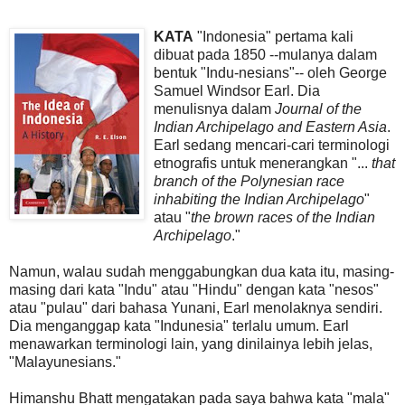
KATA
"Indonesia" pertama kali
dibuat pada 1850 --mulanya dalam
bentuk "Indu-nesians"-- oleh George
Samuel Windsor Earl. Dia
menulisnya dalam
Journal of the
Indian Archipelago and Eastern Asia
.
Earl sedang mencari-cari terminologi
etnografis untuk menerangkan "...
that
branch of the Polynesian race
inhabiting the Indian Archipelago
"
atau "
the brown races of the Indian
Archipelago
."
Namun, walau sudah menggabungkan dua kata itu, masing-
masing dari kata "Indu" atau "Hindu" dengan kata "nesos"
atau "pulau" dari bahasa Yunani, Earl menolaknya sendiri.
Dia menganggap kata "Indunesia" terlalu umum. Earl
menawarkan terminologi lain, yang dinilainya lebih jelas,
"Malayunesians."
Himanshu Bhatt mengatakan pada saya bahwa kata "mala"