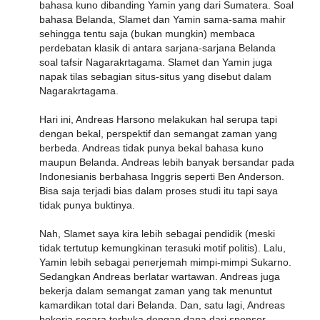
bahasa kuno dibanding Yamin yang dari Sumatera. Soal
bahasa Belanda, Slamet dan Yamin sama-sama mahir
sehingga tentu saja (bukan mungkin) membaca
perdebatan klasik di antara sarjana-sarjana Belanda
soal tafsir Nagarakrtagama. Slamet dan Yamin juga
napak tilas sebagian situs-situs yang disebut dalam
Nagarakrtagama.
Hari ini, Andreas Harsono melakukan hal serupa tapi
dengan bekal, perspektif dan semangat zaman yang
berbeda. Andreas tidak punya bekal bahasa kuno
maupun Belanda. Andreas lebih banyak bersandar pada
Indonesianis berbahasa Inggris seperti Ben Anderson.
Bisa saja terjadi bias dalam proses studi itu tapi saya
tidak punya buktinya.
Nah, Slamet saya kira lebih sebagai pendidik (meski
tidak tertutup kemungkinan terasuki motif politis). Lalu,
Yamin lebih sebagai penerjemah mimpi-mimpi Sukarno.
Sedangkan Andreas berlatar wartawan. Andreas juga
bekerja dalam semangat zaman yang tak menuntut
kamardikan total dari Belanda. Dan, satu lagi, Andreas
bekerja secara terbuka dengan dana dari sponsor