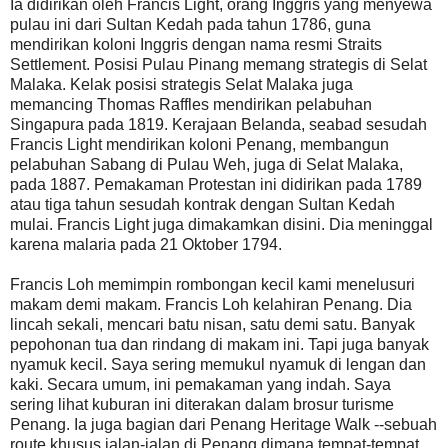
Ia didirikan oleh Francis Light, orang Inggris yang menyewa
pulau ini dari Sultan Kedah pada tahun 1786, guna
mendirikan koloni Inggris dengan nama resmi Straits
Settlement. Posisi Pulau Pinang memang strategis di Selat
Malaka. Kelak posisi strategis Selat Malaka juga
memancing Thomas Raffles mendirikan pelabuhan
Singapura pada 1819. Kerajaan Belanda, seabad sesudah
Francis Light mendirikan koloni Penang, membangun
pelabuhan Sabang di Pulau Weh, juga di Selat Malaka,
pada 1887. Pemakaman Protestan ini didirikan pada 1789
atau tiga tahun sesudah kontrak dengan Sultan Kedah
mulai. Francis Light juga dimakamkan disini. Dia meninggal
karena malaria pada 21 Oktober 1794.
Francis Loh memimpin rombongan kecil kami menelusuri
makam demi makam. Francis Loh kelahiran Penang. Dia
lincah sekali, mencari batu nisan, satu demi satu. Banyak
pepohonan tua dan rindang di makam ini. Tapi juga banyak
nyamuk kecil. Saya sering memukul nyamuk di lengan dan
kaki. Secara umum, ini pemakaman yang indah. Saya
sering lihat kuburan ini diterakan dalam brosur turisme
Penang. Ia juga bagian dari Penang Heritage Walk --sebuah
route khusus jalan-jalan di Penang dimana tempat-tempat