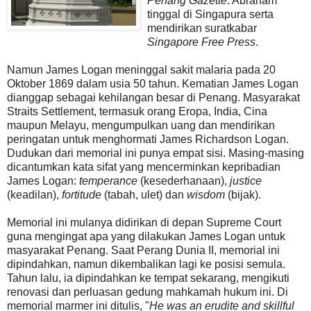
Penang Gazette
. Abraham
tinggal di Singapura serta
mendirikan suratkabar
Singapore Free Press
.
Namun James Logan meninggal sakit malaria pada 20
Oktober 1869 dalam usia 50 tahun. Kematian James Logan
dianggap sebagai kehilangan besar di Penang. Masyarakat
Straits Settlement, termasuk orang Eropa, India, Cina
maupun Melayu, mengumpulkan uang dan mendirikan
peringatan untuk menghormati James Richardson Logan.
Dudukan dari memorial ini punya empat sisi. Masing-masing
dicantumkan kata sifat yang mencerminkan kepribadian
James Logan:
temperance
(kesederhanaan),
justice
(keadilan),
fortitude
(tabah, ulet) dan
wisdom
(bijak).
Memorial ini mulanya didirikan di depan Supreme Court
guna mengingat apa yang dilakukan James Logan untuk
masyarakat Penang. Saat Perang Dunia II, memorial ini
dipindahkan, namun dikembalikan lagi ke posisi semula.
Tahun lalu, ia dipindahkan ke tempat sekarang, mengikuti
renovasi dan perluasan gedung mahkamah hukum ini. Di
memorial marmer ini ditulis, "
He was an erudite and skillful