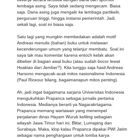
lembaga asing. Saya tidak sedang mengecam. Biasa
saja. Dana asing juga mengalir ke lembaga partikelir,
perguruan tinggi, hingga instansi pemerintah. Jadi,
sekali lagi, soal ini biasa saja.
Satu lagi yang mungkin membedakan adalah motif
Andreas menulis (bahan) buku untuk melawan
kecenderungan umum yang telanjur membatu. Soal ini
saya tak mau komentar karena entoch kelak akan
dibeber di bagian awal buku (atau sudah bocor lewat
Hoakiao dari Jember?). Kita tunggu saja hasil Andreas
Harsono mengacak-acak mitos nasionalisme Indonesia
(Paul Riceour bilang, bagaimanapun mitos penting).
Ah, jadi ingat bagaimana sarjana Universitas Indonesia
mengukuhkan Prapanca sebagai jurnalis pertama
Indonesia. Medianya berarti ya Nagarakrtagama.
Prapanca memang wartawan yang menempel
perjalanan dinas Hayam Wuruk keliling sebagian
wilayah Jawa Timur hari ini; Blitar, Lumajang dan
Surabaya. Maka, klop kalau Prapanca dipakai PWI Jatim
sebagai nama penghargaan untuk lomba karya