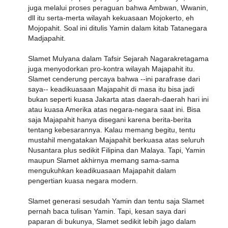
juga melalui proses peraguan bahwa Ambwan, Wwanin,
dll itu serta-merta wilayah kekuasaan Mojokerto, eh
Mojopahit. Soal ini ditulis Yamin dalam kitab Tatanegara
Madjapahit.
Slamet Mulyana dalam Tafsir Sejarah Nagarakretagama
juga menyodorkan pro-kontra wilayah Majapahit itu.
Slamet cenderung percaya bahwa --ini parafrase dari
saya-- keadikuasaan Majapahit di masa itu bisa jadi
bukan seperti kuasa Jakarta atas daerah-daerah hari ini
atau kuasa Amerika atas negara-negara saat ini. Bisa
saja Majapahit hanya disegani karena berita-berita
tentang kebesarannya. Kalau memang begitu, tentu
mustahil mengatakan Majapahit berkuasa atas seluruh
Nusantara plus sedikit Filipina dan Malaya. Tapi, Yamin
maupun Slamet akhirnya memang sama-sama
mengukuhkan keadikuasaan Majapahit dalam
pengertian kuasa negara modern.
Slamet generasi sesudah Yamin dan tentu saja Slamet
pernah baca tulisan Yamin. Tapi, kesan saya dari
paparan di bukunya, Slamet sedikit lebih jago dalam