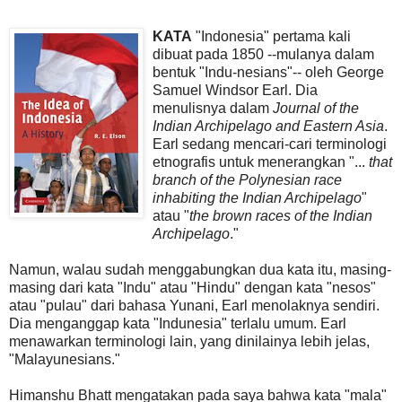
KATA
"Indonesia" pertama kali
dibuat pada 1850 --mulanya dalam
bentuk "Indu-nesians"-- oleh George
Samuel Windsor Earl. Dia
menulisnya dalam
Journal of the
Indian Archipelago and Eastern Asia
.
Earl sedang mencari-cari terminologi
etnografis untuk menerangkan "...
that
branch of the Polynesian race
inhabiting the Indian Archipelago
"
atau "
the brown races of the Indian
Archipelago
."
Namun, walau sudah menggabungkan dua kata itu, masing-
masing dari kata "Indu" atau "Hindu" dengan kata "nesos"
atau "pulau" dari bahasa Yunani, Earl menolaknya sendiri.
Dia menganggap kata "Indunesia" terlalu umum. Earl
menawarkan terminologi lain, yang dinilainya lebih jelas,
"Malayunesians."
Himanshu Bhatt mengatakan pada saya bahwa kata "mala"