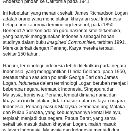
Anderson pindah ke California pada 1941.
Ini kebetulan yang menarik sekali. James Richardson Logan
adalah orang yang menciptakan khayalan soal Indonesia,
betapa pun kaburnya terminologi tersebut, pada 1850.
Benedict Anderson adalah guru nasionalisme terkemuka,
yang banyak menggunakan Indonesia sebagai bahan
studinya dalam buku
Imagined Communities
, terbitan 1991.
Mereka terkait dengan Penang. Karya mereka terpaut
sekitar 150 tahun.
Hari ini, terminologi Indonesia lebih dilekatkan pada negara
Indonesia, yang menggantikan Hindia Belanda, pada 1950,
seratus tahun sesudah polemik George Earl dan James
Logan.
Indunesia
dalam terminologi Logan berubah menjadi
beberapa negara, termasuk Indonesia, Singapura dan
Malaysia. Ironisnya, Penang, tempat dimana nama dan
khayalan ini diciptakan, tidak masuk dalam wilayah negara
Indonesia. Penang masuk Malaysia. Semenanjung Malaka
dan Pulau Sumatra, yang kebudayaannya kental Melayu,
terpisah menjadi dua negara. Papua Barat, yang sama
sekali tak masuk dalam khayalan Logan, malah masuk
wilayah Indonesia. Malaysia dan Indonesia menjadi dua