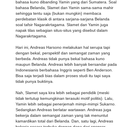
bahasa kuno dibanding Yamin yang dari Sumatera. Soal
bahasa Belanda, Slamet dan Yamin sama-sama mahir
sehingga tentu saja (bukan mungkin) membaca
perdebatan klasik di antara sarjana-sarjana Belanda
soal tafsir Nagarakrtagama. Slamet dan Yamin juga
napak tilas sebagian situs-situs yang disebut dalam
Nagarakrtagama.
Hari ini, Andreas Harsono melakukan hal serupa tapi
dengan bekal, perspektif dan semangat zaman yang
berbeda. Andreas tidak punya bekal bahasa kuno
maupun Belanda. Andreas lebih banyak bersandar pada
Indonesianis berbahasa Inggris seperti Ben Anderson.
Bisa saja terjadi bias dalam proses studi itu tapi saya
tidak punya buktinya.
Nah, Slamet saya kira lebih sebagai pendidik (meski
tidak tertutup kemungkinan terasuki motif politis). Lalu,
Yamin lebih sebagai penerjemah mimpi-mimpi Sukarno.
Sedangkan Andreas berlatar wartawan. Andreas juga
bekerja dalam semangat zaman yang tak menuntut
kamardikan total dari Belanda. Dan, satu lagi, Andreas
bekerja secara terbuka dengan dana dari sponsor