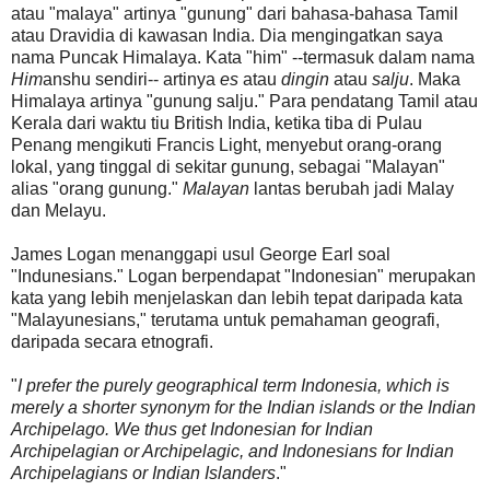
atau "malaya" artinya "gunung" dari bahasa-bahasa Tamil
atau Dravidia di kawasan India. Dia mengingatkan saya
nama Puncak Himalaya. Kata "him" --termasuk dalam nama
Him
anshu sendiri-- artinya
es
atau
dingin
atau
salju
. Maka
Himalaya artinya "gunung salju." Para pendatang Tamil atau
Kerala dari waktu tiu British India, ketika tiba di Pulau
Penang mengikuti Francis Light, menyebut orang-orang
lokal, yang tinggal di sekitar gunung, sebagai "Malayan"
alias "orang gunung."
Malayan
lantas berubah jadi Malay
dan Melayu.
James Logan menanggapi usul George Earl soal
"Indunesians." Logan berpendapat "Indonesian" merupakan
kata yang lebih menjelaskan dan lebih tepat daripada kata
"Malayunesians," terutama untuk pemahaman geografi,
daripada secara etnografi.
"
I prefer the purely geographical term Indonesia, which is
merely a shorter synonym for the Indian islands or the Indian
Archipelago. We thus get Indonesian for Indian
Archipelagian or Archipelagic, and Indonesians for Indian
Archipelagians or Indian Islanders
."