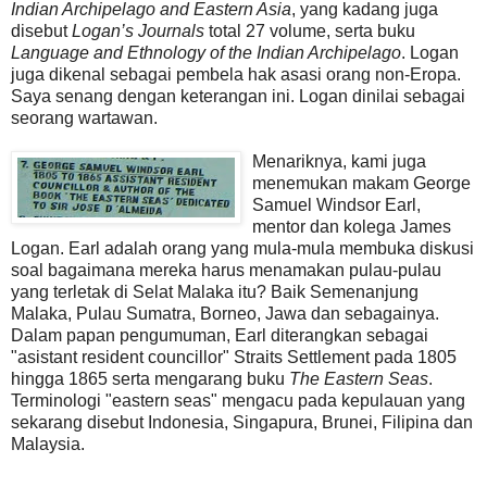
Indian Archipelago and Eastern Asia
, yang kadang juga
disebut
Logan’s Journals
total 27 volume, serta buku
Language and Ethnology of the Indian Archipelago
. Logan
juga dikenal sebagai pembela hak asasi orang non-Eropa.
Saya senang dengan keterangan ini. Logan dinilai sebagai
seorang wartawan.
Menariknya, kami juga
menemukan makam George
Samuel Windsor Earl,
mentor dan kolega James
Logan. Earl adalah orang yang mula-mula membuka diskusi
soal bagaimana mereka harus menamakan pulau-pulau
yang terletak di Selat Malaka itu? Baik Semenanjung
Malaka, Pulau Sumatra, Borneo, Jawa dan sebagainya.
Dalam papan pengumuman, Earl diterangkan sebagai
"asistant resident councillor" Straits Settlement pada 1805
hingga 1865 serta mengarang buku
The Eastern Seas
.
Terminologi "eastern seas" mengacu pada kepulauan yang
sekarang disebut Indonesia, Singapura, Brunei, Filipina dan
Malaysia.