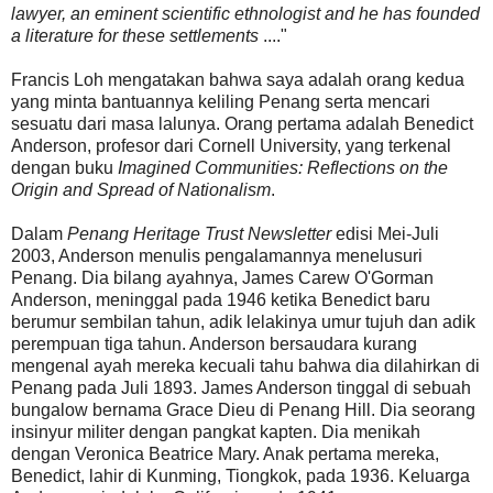
lawyer, an eminent scientific ethnologist and he has founded
a literature for these settlements
...."
Francis Loh mengatakan bahwa saya adalah orang kedua
yang minta bantuannya keliling Penang serta mencari
sesuatu dari masa lalunya. Orang pertama adalah Benedict
Anderson, profesor dari Cornell University, yang terkenal
dengan buku
Imagined Communities: Reflections on the
Origin and Spread of Nationalism
.
Dalam
Penang Heritage Trust Newsletter
edisi Mei-Juli
2003, Anderson menulis pengalamannya menelusuri
Penang. Dia bilang ayahnya, James Carew O'Gorman
Anderson, meninggal pada 1946 ketika Benedict baru
berumur sembilan tahun, adik lelakinya umur tujuh dan adik
perempuan tiga tahun. Anderson bersaudara kurang
mengenal ayah mereka kecuali tahu bahwa dia dilahirkan di
Penang pada Juli 1893. James Anderson tinggal di sebuah
bungalow bernama Grace Dieu di Penang Hill. Dia seorang
insinyur militer dengan pangkat kapten. Dia menikah
dengan Veronica Beatrice Mary. Anak pertama mereka,
Benedict, lahir di Kunming, Tiongkok, pada 1936. Keluarga