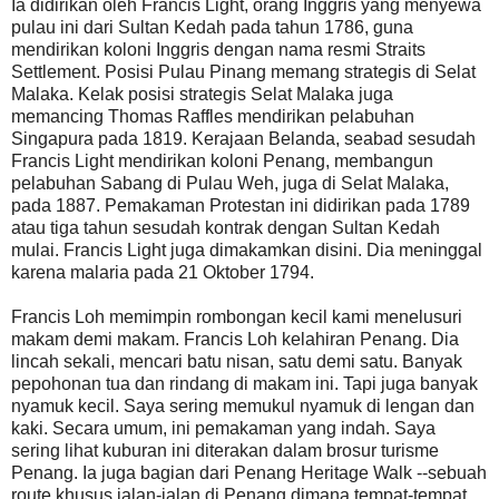
Ia didirikan oleh Francis Light, orang Inggris yang menyewa
pulau ini dari Sultan Kedah pada tahun 1786, guna
mendirikan koloni Inggris dengan nama resmi Straits
Settlement. Posisi Pulau Pinang memang strategis di Selat
Malaka. Kelak posisi strategis Selat Malaka juga
memancing Thomas Raffles mendirikan pelabuhan
Singapura pada 1819. Kerajaan Belanda, seabad sesudah
Francis Light mendirikan koloni Penang, membangun
pelabuhan Sabang di Pulau Weh, juga di Selat Malaka,
pada 1887. Pemakaman Protestan ini didirikan pada 1789
atau tiga tahun sesudah kontrak dengan Sultan Kedah
mulai. Francis Light juga dimakamkan disini. Dia meninggal
karena malaria pada 21 Oktober 1794.
Francis Loh memimpin rombongan kecil kami menelusuri
makam demi makam. Francis Loh kelahiran Penang. Dia
lincah sekali, mencari batu nisan, satu demi satu. Banyak
pepohonan tua dan rindang di makam ini. Tapi juga banyak
nyamuk kecil. Saya sering memukul nyamuk di lengan dan
kaki. Secara umum, ini pemakaman yang indah. Saya
sering lihat kuburan ini diterakan dalam brosur turisme
Penang. Ia juga bagian dari Penang Heritage Walk --sebuah
route khusus jalan-jalan di Penang dimana tempat-tempat