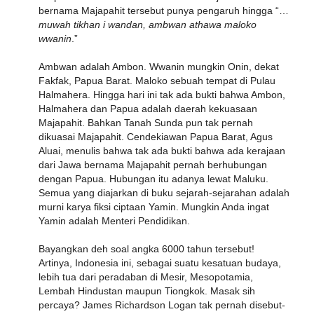
bernama Majapahit tersebut punya pengaruh hingga “…
muwah tikhan i wandan, ambwan athawa maloko
wwanin
.”
Ambwan adalah Ambon. Wwanin mungkin Onin, dekat
Fakfak, Papua Barat. Maloko sebuah tempat di Pulau
Halmahera. Hingga hari ini tak ada bukti bahwa Ambon,
Halmahera dan Papua adalah daerah kekuasaan
Majapahit. Bahkan Tanah Sunda pun tak pernah
dikuasai Majapahit. Cendekiawan Papua Barat, Agus
Aluai, menulis bahwa tak ada bukti bahwa ada kerajaan
dari Jawa bernama Majapahit pernah berhubungan
dengan Papua. Hubungan itu adanya lewat Maluku.
Semua yang diajarkan di buku sejarah-sejarahan adalah
murni karya fiksi ciptaan Yamin. Mungkin Anda ingat
Yamin adalah Menteri Pendidikan.
Bayangkan deh soal angka 6000 tahun tersebut!
Artinya, Indonesia ini, sebagai suatu kesatuan budaya,
lebih tua dari peradaban di Mesir, Mesopotamia,
Lembah Hindustan maupun Tiongkok. Masak sih
percaya? James Richardson Logan tak pernah disebut-