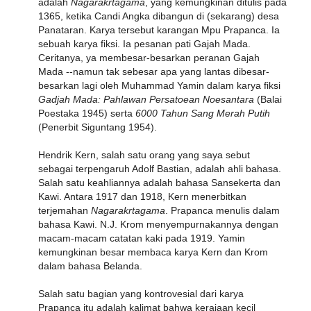
adalah
Nagarakrtagama
, yang kemungkinan ditulis pada
1365, ketika Candi Angka dibangun di (sekarang) desa
Panataran. Karya tersebut karangan Mpu Prapanca. Ia
sebuah karya fiksi. Ia pesanan pati Gajah Mada.
Ceritanya, ya membesar-besarkan peranan Gajah
Mada --namun tak sebesar apa yang lantas dibesar-
besarkan lagi oleh Muhammad Yamin dalam karya fiksi
Gadjah Mada: Pahlawan Persatoean Noesantara
(Balai
Poestaka 1945) serta
6000 Tahun Sang Merah Putih
(Penerbit Siguntang 1954).
Hendrik Kern, salah satu orang yang saya sebut
sebagai terpengaruh Adolf Bastian, adalah ahli bahasa.
Salah satu keahliannya adalah bahasa Sansekerta dan
Kawi. Antara 1917 dan 1918, Kern menerbitkan
terjemahan
Nagarakrtagama
. Prapanca menulis dalam
bahasa Kawi. N.J. Krom menyempurnakannya dengan
macam-macam catatan kaki pada 1919. Yamin
kemungkinan besar membaca karya Kern dan Krom
dalam bahasa Belanda.
Salah satu bagian yang kontrovesial dari karya
Prapanca itu adalah kalimat bahwa kerajaan kecil