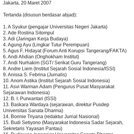
Jakarta, 20 Maret 2007
Tertanda (disusun berdasar abjad):
1. A Syukur (pengajar Universitas Negeri Jakarta)
2. Ade Rostina Sitompul
3. Adi (Jaringan Kerja Budaya)
4. Agung Ayu (Lingkar Tutur Perempuan)
5. Agus F. Hidayat (Forum Anti Korupsi Tangerang/FAKTA)
6. Andi Ahdian (Onghokham Institut)
7. Andi Nurhakim (SGT/ Serikat Guru Tangerang)
8. Andre Liem (Institut Sejarah Sosial Indonesia/ISSI)
9. Anissa S. Febrina (Jurnalis)
10. Anom Astika (Institut Sejarah Sosial Indonesia)
11. Asvi Warman Adam (Pengurus Pusat Masyarakat
Sejarawan Indonesia)
12. B. I. Purwantari (ISSI)
13. Baskara Wardaya (sejarawan, direktur Pusdep
Universitas Sanata Dharma)
14. Bonnie Triyana (redaktur Jurnal Nasional)
15. Budi Setiyono (Masyarakat Indonesia Sadar Sejarah,
Sekretaris Yayasan Pantau)