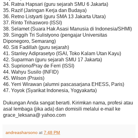
34. Ratna Hapsari (guru sejarah SMU 6 Jakarta)
35. Razif (Jaringan Kerja dan Budaya)
36. Retno Listyarti (guru SMA 13 Jakarta Utara)
37. Rinto Trihasworo (ISSI)
38. Selamet (Suara Hak Asasi Manusia di Indonesia/SHMI)
39. Singgih Tri Sulistyono (pengajar Universitas
Diponegoro, Semarang)
40. Siti Fadillah (guru sejarah)
41. Stanley Adiprasetyo (ISAI, Toko Kalam Utan Kayu)
42. Suparman (guru sejarah SMU 17 Jakarta)
43. Supriono/Pray de Ferri (ISSI)
44. Wahyu Susilo (INFID)
45. Wilson (Praxis)
46. Yerri Wirawan (alumni pascasarjana EHESS, Paris)
47. Yoyok (Syarikat Indonesia, Yogyakarta)
Dukungan Anda sangat berarti. Kirimkan nama, profesi atau
asal lembaga (jika ada) dan domisili melalui e-mail ke
grace_leksana@ yahoo.com
andreasharsono
at
7:48 PM