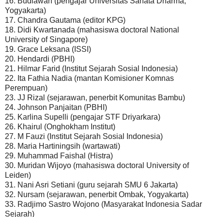
16. Budiawan (pengajar Universitas Sanata Dharma,
Yogyakarta)
17. Chandra Gautama (editor KPG)
18. Didi Kwartanada (mahasiswa doctoral National
University of Singapore)
19. Grace Leksana (ISSI)
20. Hendardi (PBHI)
21. Hilmar Farid (Institut Sejarah Sosial Indonesia)
22. Ita Fathia Nadia (mantan Komisioner Komnas
Perempuan)
23. JJ Rizal (sejarawan, penerbit Komunitas Bambu)
24. Johnson Panjaitan (PBHI)
25. Karlina Supelli (pengajar STF Driyarkara)
26. Khairul (Onghokham Institut)
27. M Fauzi (Institut Sejarah Sosial Indonesia)
28. Maria Hartiningsih (wartawati)
29. Muhammad Faishal (Histra)
30. Muridan Wijoyo (mahasiswa doctoral University of
Leiden)
31. Nani Asri Setiani (guru sejarah SMU 6 Jakarta)
32. Nursam (sejarawan, penerbit Ombak, Yogyakarta)
33. Radjimo Sastro Wojono (Masyarakat Indonesia Sadar
Sejarah)