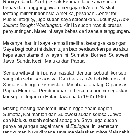
Raniry (Banda Aceh). Sejak Februari lalu, saya sudah
bebas dari tanggungjawab mengajar di Aceh. Naskah
tentang militer Indonesia-Amerika, pesanan Center for
Public Integrity, juga sudah saya selesaikan. Judulnya,
How
Jakarta Bought Washington
. Kini ia sudah masuk proses
penyuntingan. Maret ini saya bebas dari semua tanggungan.
Makanya, hari ini saya kembali melihat kerangka karangan.
Saya bagi buku ini dalam tujuh bab berdasarkan pulau atau
kepulauan utama di wilayah ini: Sumatra, Borneo, Sulawesi,
Jawa, Sunda Kecil, Maluku dan Papua.
Semua wilayah ini punya masalah dengan sebuah konsep
yang kita sebut
Indonesia
. Dari Gerakan Acheh Merdeka di
Sumatera hingga Permesta di Minahasa apalagi Organisasi
Papua Merdeka. Pembunuhan terbesar dalam menegakkan
konsep ini terjadi di Pulau Jawa pada 1965-1966.
Masing-masing bab terdiri lima hingga enam bagian.
Sumatra, Kalimantan dan Sulawesi sudah selesai. Jawa
dan Maluku sudah selesai sebagian. Saya juga sudah
punya bayangan bagaimana isi
Epilogue
. Ini semacam
rangkuman buku dimana saya menjelaskan mitos Majapahit