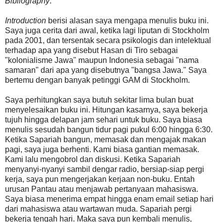
Bibliography
.
Introduction
berisi alasan saya mengapa menulis buku ini.
Saya juga cerita dari awal, ketika lagi liputan di Stockholm
pada 2001, dan tersentak secara psikologis dan intelektual
terhadap apa yang disebut Hasan di Tiro sebagai
"kolonialisme Jawa" maupun Indonesia sebagai "nama
samaran" dari apa yang disebutnya "bangsa Jawa." Saya
bertemu dengan banyak petinggi GAM di Stockholm.
Saya perhitungkan saya butuh sekitar lima bulan buat
menyelesaikan buku ini. Hitungan kasarnya, saya bekerja
tujuh hingga delapan jam sehari untuk buku. Saya biasa
menulis sesudah bangun tidur pagi pukul 6:00 hingga 6:30.
Ketika Sapariah bangun, memasak dan mengajak makan
pagi, saya juga berhenti. Kami biasa gantian memasak.
Kami lalu mengobrol dan diskusi. Ketika Sapariah
menyanyi-nyanyi sambil dengar radio, bersiap-siap pergi
kerja, saya pun mengerjakan kerjaan non-buku. Entah
urusan Pantau atau menjawab pertanyaan mahasiswa.
Saya biasa menerima empat hingga enam email setiap hari
dari mahasiswa atau wartawan muda. Sapariah pergi
bekerja tengah hari. Maka saya pun kembali menulis,