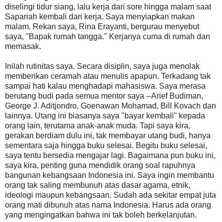
diselingi tidur siang, lalu kerja dari sore hingga malam saat
Sapariah kembali dari kerja. Saya menyiapkan makan
malam. Rekan saya, Rina Erayanti, bergurau menyebut
saya, "Bapak rumah tangga." Kerjanya cuma di rumah dan
memasak.
Inilah rutinitas saya. Secara disiplin, saya juga menolak
memberikan ceramah atau menulis apapun. Terkadang tak
sampai hati kalau menghadapi mahasiswa. Saya merasa
berutang budi pada semua mentor saya --Arief Budiman,
George J. Aditjondro, Goenawan Mohamad, Bill Kovach dan
lainnya. Utang ini biasanya saya "bayar kembali" kepada
orang lain, terutama anak-anak muda. Tapi saya kira,
gerakan berdiam dulu ini, tak membayar utang budi, hanya
sementara saja hingga buku selesai. Begitu buku selesai,
saya tentu bersedia mengajar lagi. Bagaimana pun buku ini,
saya kira, penting guna mendidik orang soal rapuhnya
bangunan kebangsaan Indonesia ini. Saya ingin membantu
orang tak saling membunuh atas dasar agama, etnik,
ideologi maupun kebangsaan. Sudah ada sekitar empat juta
orang mati dibunuh atas nama Indonesia. Harus ada orang
yang mengingatkan bahwa ini tak boleh berkelanjutan.