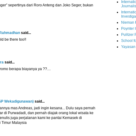
Internati
ger” sepertinya dari Roro Anteng dan Joko Seger, bukan
Journalis
Internati
Investiga
Nieman 
Poynter I
g Rahmadhan
said...
Pulitzer 
ld be there too!!
School fo
Yayasan
ra
said...
bromo berapa biayanya ya ??....
SP Wekadigunawan)
said...
nnya mas Andreas, jadi ingin kesana... Dulu saya pernah
ar di Purwadadi, dan pernah diajak orang lokal wisata ke
enulis juga perjalanan kami ke pantai Kemasek di
i Timur Malaysia