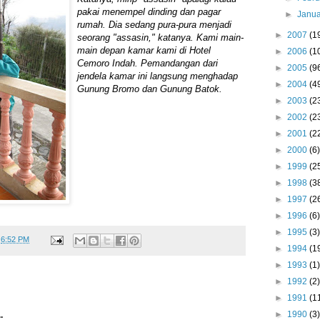
pakai menempel dinding dan pagar
►
Janu
rumah. Dia sedang pura-pura menjadi
►
2007
(1
seorang "assasin," katanya. Kami main-
main depan kamar kami di Hotel
►
2006
(1
Cemoro Indah. Pemandangan dari
►
2005
(9
jendela kamar ini langsung menghadap
►
2004
(4
Gunung Bromo dan Gunung Batok.
►
2003
(2
►
2002
(2
►
2001
(2
►
2000
(6)
►
1999
(2
►
1998
(3
►
1997
(2
►
1996
(6)
►
1995
(3)
t
6:52 PM
►
1994
(1
►
1993
(1)
►
1992
(2)
►
1991
(1
►
1990
(3)
.