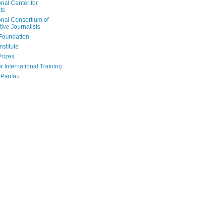
onal Center for
ts
onal Consortium of
tive Journalists
Foundation
nstitute
Prizes
r International Training
 Pantau