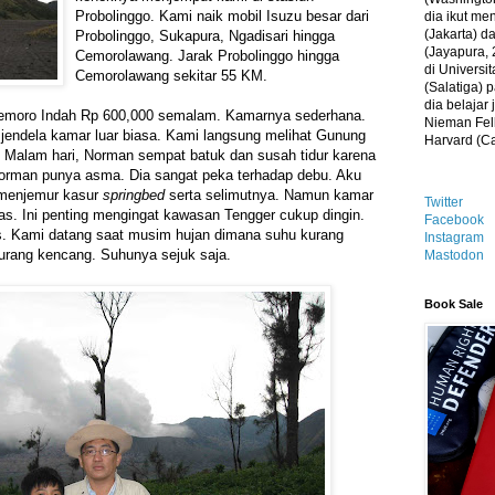
Probolinggo. Kami naik mobil Isuzu besar dari
dia ikut me
(Jakarta) 
Probolinggo, Sukapura, Ngadisari hingga
(Jayapura, 
Cemorolawang. Jarak Probolinggo hingga
di Universi
Cemorolawang sekitar 55 KM.
(Salatiga)
dia belajar
Cemoro Indah Rp 600,000 semalam. Kamarnya sederhana.
Nieman Fell
endela kamar luar biasa. Kami langsung melihat Gunung
Harvard (C
Malam hari, Norman sempat batuk dan susah tidur karena
Norman punya asma. Dia sangat peka terhadap debu. Aku
 menjemur kasur
springbed
serta selimutnya. Namun kamar
Twitter
s. Ini penting mengingat kawasan Tengger cukup dingin.
Facebook
us. Kami datang saat musim hujan dimana suhu kurang
Instagram
 kurang kencang. Suhunya sejuk saja.
Mastodon
Book Sale