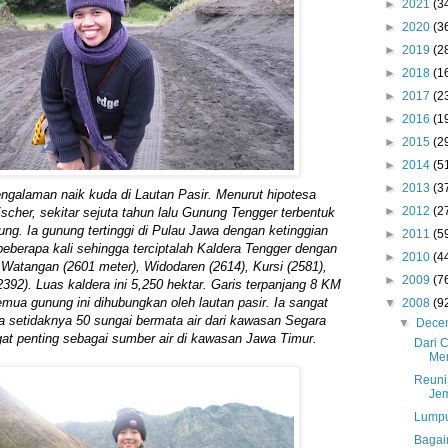
►
2021
(3
►
2020
(3
►
2019
(2
►
2018
(1
►
2017
(2
►
2016
(1
►
2015
(2
►
2014
(5
►
2013
(3
ngalaman naik kuda di Lautan Pasir. Menurut hipotesa
►
2012
(2
scher, sekitar sejuta tahun lalu Gunung Tengger terbentuk
g. Ia gunung tertinggi di Pulau Jawa dengan ketinggian
►
2011
(5
beberapa kali sehingga terciptalah Kaldera Tengger dengan
►
2010
(4
Watangan (2601 meter), Widodaren (2614), Kursi (2581),
►
2009
(7
392). Luas kaldera ini 5,250 hektar. Garis terpanjang 8 KM
ua gunung ini dihubungkan oleh lautan pasir. Ia sangat
▼
2008
(9
a setidaknya 50 sungai bermata air dari kawasan Segara
▼
Dece
gat penting sebagai sumber air di kawasan Jawa Timur.
Dari 
Me
Reuni
Je
Lumpu
Bagai