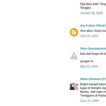
Oya Mas, kata “Teng
Tengger.
January 28, 2009
drg Ardyan Gilan
nice story...hope cou
April 09, 2009
Deka Syaumpranin
kalo dari bogor ke 
pengen ih..
May 03, 2009
Weka Gunawan (C
Bagus banget lapora
tugas di Nongko Jaj
Bromo. Jadi ingin m
Trengganu di Panta
June 21, 2009