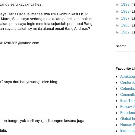
 bang? seru kayaknya.he2.
►
1989
(4)
►
1988
(1)
saya Haris Firdaus, mahasiswa Ilmu Komunikasi FISIP
►
1987
(1)
 Maret, Solo. saya sedang melakukan penelitian analisis
emakan pers. saya ingin meminta sejumlah pendapat Bang
►
1986
(1)
ian saya. bisakah sy minta alamat email Bang Andreas?
►
1982
(1)
: aku290386@yahoo.com
Search
Favourite L
Apakaba
a? saya dari banyuwangi, nice blog
Center fo
Columbi
Committe
East Tim
Fetisov 
Freedom
Global In
ren banget yak ceritanya, jadi pengen kesana juga.
Human R
dulu.
Indonesi