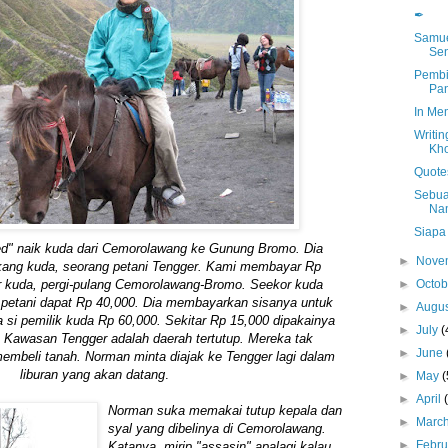
✒
Samue
Sen
Pembi
Pa
In Mem
Writin
Kho
Quote
Sebua
Na
Siapa
d" naik kuda dari Cemorolawang ke Gunung Bromo. Dia
►
Nove
ukang kuda, seorang petani Tengger. Kami membayar Rp
►
Octo
r kuda, pergi-pulang Cemorolawang-Bromo. Seekor kuda
petani dapat Rp 40,000. Dia membayarkan sisanya untuk
►
Augu
a si pemilik kuda Rp 60,000. Sekitar Rp 15,000 dipakainya
►
July
(
 Kawasan Tengger adalah daerah tertutup. Mereka tak
►
June
embeli tanah. Norman minta diajak ke Tengger lagi dalam
liburan yang akan datang
.
►
May
(
►
April
Norman suka memakai tutup kepala dan
►
Marc
syal yang dibelinya di Cemorolawang.
►
Febr
Katanya, mirip "assasin" apalagi kalau