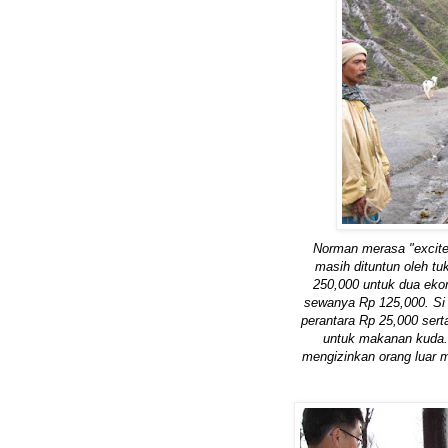
Norman merasa "excite
masih dituntun oleh t
250,000 untuk dua eko
sewanya Rp 125,000. Si 
perantara Rp 25,000 sert
untuk makanan kuda.
mengizinkan orang luar m