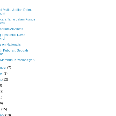
l Mulia: Jadilah Dirimu
diri
cara Tamu dalam Kursus
ntau
oriam Ali Alatas
g Tips untuk David
irul
s on Nationalism
h Kuburan, Sebuah
ma
 Membunuh Yosias Syet?
mber
(7)
ber
(3)
st
(12)
4)
(2)
5)
(6)
h
(15)
uary
(13)