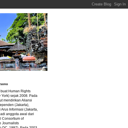
rsono
a buat Human Rights
 York) sejak 2008. Pada
ut mendirikan Aliansi
dependen (Jakarta),
di Arus Informasi (Jakarta,
jadi anggota awal dari
al Consortium of
e Journalists
n DC, 1997). Pada 2003,