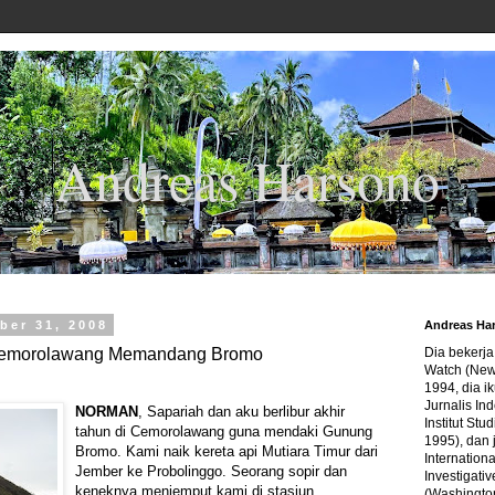
Andreas Harsono
ber 31, 2008
Andreas Ha
Cemorolawang Memandang Bromo
Dia bekerj
Watch (New
1994, dia ik
Jurnalis In
NORMAN
, Sapariah dan aku berlibur akhir
Institut Stu
tahun di Cemorolawang guna mendaki Gunung
1995), dan 
Bromo. Kami naik kereta api Mutiara Timur dari
Internation
Jember ke Probolinggo. Seorang sopir dan
Investigativ
keneknya menjemput kami di stasiun
(Washingto