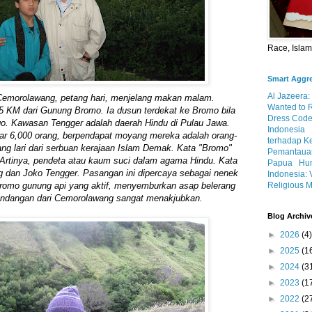
Race, Isla
Smart Aggr
Al Jazeera:
Cemorolawang, petang hari, menjelang makan malam.
Wanted to 
5 KM dari Gunung Bromo. Ia dusun terdekat ke Bromo bila
Dress Code
go. Kawasan Tengger adalah daerah Hindu di Pulau Jawa.
Indonesia
tar 6,000 orang, berpendapat moyang mereka adalah orang-
terhadap K
ang lari dari serbuan kerajaan Islam Demak. Kata "Bromo"
Pemantauan
 Artinya, pendeta atau kaum suci dalam agama Hindu. Kata
Papua
Hum
g dan Joko Tengger. Pasangan ini dipercaya sebagai nenek
Indonesia: 
Religious M
omo gunung api yang aktif, menyemburkan asap belerang
andangan dari Cemorolawang sangat menakjubkan.
Blog Archiv
►
2026
(4)
►
2025
(1
►
2024
(3
►
2023
(1
►
2022
(2