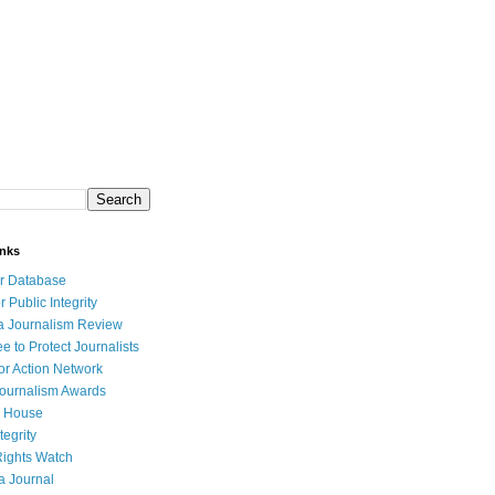
inks
r Database
r Public Integrity
a Journalism Review
e to Protect Journalists
or Action Network
Journalism Awards
 House
tegrity
ights Watch
a Journal