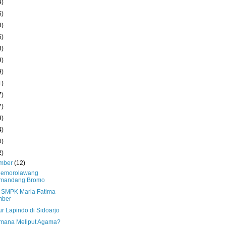
4)
6)
8)
6)
3)
9)
9)
1)
7)
7)
9)
4)
6)
2)
mber
(12)
Cemorolawang
mandang Bromo
 SMPK Maria Fatima
mber
r Lapindo di Sidoarjo
mana Meliput Agama?