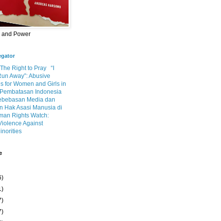
m and Power
egator
 The Right to Pray
“I
Run Away”: Abusive
s for Women and Girls in
Pembatasan Indonesia
ebebasan Media dan
 Hak Asasi Manusia di
an Rights Watch:
Violence Against
inorities
e
6)
1)
7)
7)