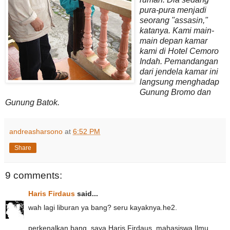
pura-pura menjadi
seorang "assasin,"
katanya. Kami main-
main depan kamar
kami di Hotel Cemoro
Indah. Pemandangan
dari jendela kamar ini
langsung menghadap
Gunung Bromo dan
Gunung Batok.
andreasharsono
at
6:52 PM
Share
9 comments:
Haris Firdaus
said...
wah lagi liburan ya bang? seru kayaknya.he2.
perkenalkan bang, saya Haris Firdaus, mahasiswa Ilmu