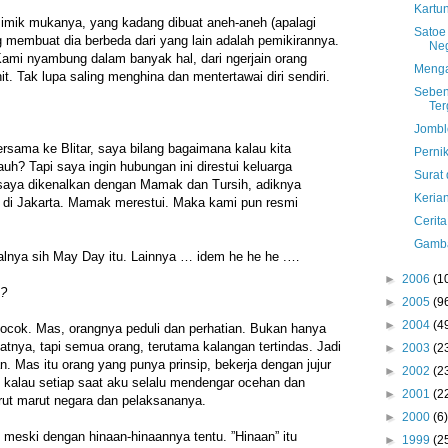
Kartu
imik mukanya, yang kadang dibuat aneh-aneh (apalagi
Satoe
ng membuat dia berbeda dari yang lain adalah pemikirannya.
Ne
 Kami nyambung dalam banyak hal, dari ngerjain orang
Menga
t. Tak lupa saling menghina dan mentertawai diri sendiri.
Seben
Ter
Jombl
sama ke Blitar, saya bilang bagaimana kalau kita
Perni
uh? Tapi saya ingin hubungan ini direstui keluarga
Surat 
i saya dikenalkan dengan Mamak dan Tursih, adiknya
Keria
an di Jakarta. Mamak merestui. Maka kami pun resmi
Cerita
Gamba
lnya sih May Day itu. Lainnya … idem he he he .…
►
2006
(1
a?
►
2005
(9
►
2004
(4
ok. Mas, orangnya peduli dan perhatian. Bukan hanya
atnya, tapi semua orang, terutama kalangan tertindas. Jadi
►
2003
(2
 Mas itu orang yang punya prinsip, bekerja dengan jujur
►
2002
(2
 kalau setiap saat aku selalu mendengar ocehan dan
►
2001
(2
rut marut negara dan pelaksananya.
►
2000
(6)
meski dengan hinaan-hinaannya tentu. ”Hinaan” itu
►
1999
(2