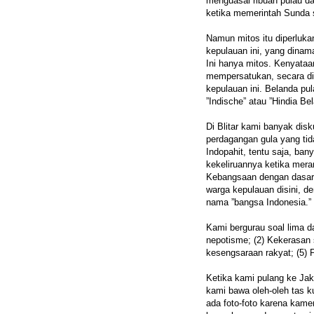
menguasai ribuan pulau d
ketika memerintah Sunda 
Namun mitos itu diperluk
kepulauan ini, yang dinam
Ini hanya mitos. Kenyata
mempersatukan, secara dip
kepulauan ini. Belanda p
”Indische” atau ”Hindia Be
Di Blitar kami banyak disk
perdagangan gula yang tida
Indopahit, tentu saja, ba
kekeliruannya ketika mera
Kebangsaan dengan dasar se
warga kepulauan disini, d
nama ”bangsa Indonesia.”
Kami bergurau soal lima da
nepotisme; (2) Kekerasan 
kesengsaraan rakyat; (5) P
Ketika kami pulang ke Jak
kami bawa oleh-oleh tas ku
ada foto-foto karena kame