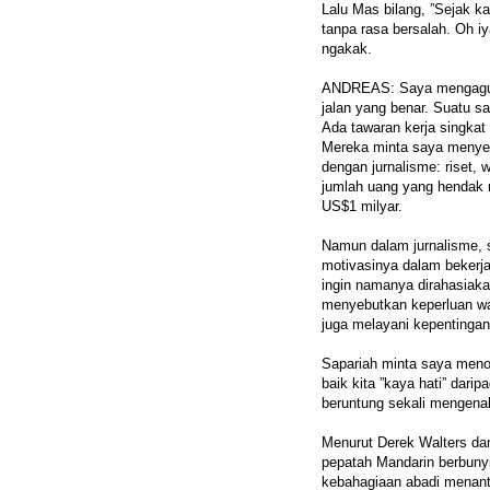
Lalu Mas bilang, ”Sejak k
tanpa rasa bersalah. Oh iy
ngakak.
ANDREAS: Saya mengagumi 
jalan yang benar. Suatu 
Ada tawaran kerja singkat 
Mereka minta saya menyel
dengan jurnalisme: riset,
jumlah uang yang hendak 
US$1 milyar.
Namun dalam jurnalisme, 
motivasinya dalam bekerja.
ingin namanya dirahasiak
menyebutkan keperluan w
juga melayani kepentingan
Sapariah minta saya menol
baik kita ”kaya hati” darip
beruntung sekali mengenal
Menurut Derek Walters d
pepatah Mandarin berbunyi,
kebahagiaan abadi menanti