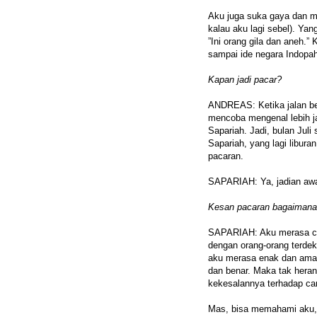
Aku juga suka gaya dan m
kalau aku lagi sebel). Ya
”Ini orang gila dan aneh.”
sampai ide negara Indopahi
Kapan jadi pacar?
ANDREAS: Ketika jalan ber
mencoba mengenal lebih ja
Sapariah. Jadi, bulan Jul
Sapariah, yang lagi libur
pacaran.
SAPARIAH: Ya, jadian awa
Kesan pacaran bagaiman
SAPARIAH: Aku merasa coc
dengan orang-orang terdek
aku merasa enak dan aman.
dan benar. Maka tak heran
kekesalannya terhadap ca
Mas, bisa memahami aku, 