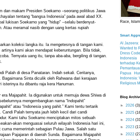
m dan makam Presiden Soekarno –seorang politikus Jawa
ayalan tentang “bangsa Indonesia” pada awal abad XX.
Race, Isla
oal lukisan Soekarno yang "hidup" --selalu berdenyut-
n. Atau meramal nasib dengan uang kertas rupiah
Smart Aggr
Al Jazeera:
kan koleksi langka itu. Ia mengetesnya di tangan kami.
Wanted to 
i, artinya kami akan mendapat keberuntungan. Bila tidak,
Dress Code
ba. Ternyata uang itu, tanpa aba-aba, bergiling di tangan.
Indonesia
k.
terhadap K
Pemantauan
di Palah di desa Panataran. Indah sekali. Ceritanya,
Papua
Hum
Indonesia: 
 Bagaimana Sinta diculik oleh Rahwana dari kerajaan
Religious M
 isterinya itu dibantu raja kera Hanuman.
r era Majapahit. Ia digunakan untuk memuja dewa Shiwa di
Blog Archiv
 sebelumnya mengembangkan nama “Indopahit”
►
2026
(3)
pahit” atau “Indonesia yang pahit.” Kami tentu tertarik
. Candi Palah ternyata jauh lebih kecil dari candi
►
2025
(1
dur. Kami tahu Soekarno menciptakan mitos sebuah
►
2024
(3
seakan-akan menguasai seluruh wilayah Indonesia hari ini,
►
2023
(1
it cuma memerintah sebagian Pulau Jawa. Salah satu
►
2022
(2
rajaan Pajajaran di daerah Sunda. Bagaimana Majapahit