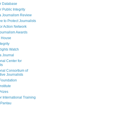
r Database
r Public Integrity
a Journalism Review
e to Protect Journalists
or Action Network
Journalism Awards
 House
tegrity
ights Watch
a Journal
onal Center for
ts
onal Consortium of
tive Journalists
Foundation
nstitute
Prizes
r International Training
 Pantau