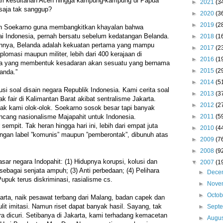
ari kesultanan Aceh hingga kampung-kampung di Papua
►
2021
(3
saja tak sanggup?
►
2020
(3
►
2019
(2
an Soekarno guna membangkitkan khayalan bahwa
ai Indonesia, pernah bersatu sebelum kedatangan Belanda.
►
2018
(1
annya, Belanda adalah kekuatan pertama yang mampu
►
2017
(2
lomasi maupun militer, lebih dari 400 kerajaan di
►
2016
(1
ula yang membentuk kesadaran akan sesuatu yang bernama
►
2015
(2
landa.”
►
2014
(5
usi soal disain negara Republik Indonesia. Kami cerita soal
►
2013
(3
k fair di Kalimantan Barat akibat sentralisme Jakarta.
►
2012
(2
nyak kami olok-olok. Soekarno sosok besar tapi banyak
►
2011
(5
ncang nasionalisme Majapahit untuk Indonesia.
mpit. Tak heran hingga hari ini, lebih dari empat juta
►
2010
(4
engan label ”komunis” maupun ”pemberontak”, dibunuh atas
►
2009
(7
►
2008
(9
sar negara Indopahit: (1) Hidupnya korupsi, kolusi dan
▼
2007
(1
sebagai senjata ampuh; (3) Anti perbedaan; (4) Pelihara
►
Dece
upuk terus diskriminasi, rasialisme cs.
►
Nove
►
Octo
arta, naik pesawat terbang dari Malang, badan capek dan
lit imitasi. Namun riset dapat banyak hasil. Sayang, tak
►
Sept
ra dicuri. Setibanya di Jakarta, kami terhadang kemacetan
►
Augu