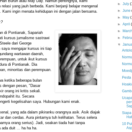
 Hari Buruh atau May Day. Namun pentingnya, kami
►
July
(
 relasi yang jauh berbeda. Kami berjanji belajar mengenal
►
June
k. Kami ingin menata kehidupan ini dengan jalan bersama.
►
May
(
k?
►
April
►
Marc
 di Pontianak, Sapariah
►
Febr
ti kursus jurnalisme sastrawi
Steele dari George
▼
Janu
 saya mengajar kursus ini tiap
Antol
gundang wartawan daerah,
Norma
rempuan, untuk ikut kursus
Norma
dura di Pontianak. Dia
an, minoritas dan perempuan.
Moedja
Pesta
wa ketika beberapa bulan
Hoaki
s dengan pesan, "Dasar
r orang ini kritis sekali.
Gamba
Indopahit itu. Secara
Ucapa
 mengerti kegelisahan saya. Hubungan kami enak.
per
Sap
nal, yang ada dalam pikiranku orangnya asik. Asik diajak
Siapa
Hat
tar dan cerdas. Aura pintarnya tuh kelihatan. Terus selera
arnya orang serius). Jadi, seakan tiada hari tanpa
10 Pui
As
a ada duit … ha ha ha.