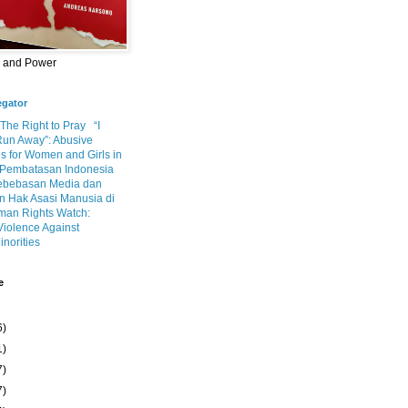
m and Power
egator
 The Right to Pray
“I
Run Away”: Abusive
s for Women and Girls in
Pembatasan Indonesia
ebebasan Media dan
 Hak Asasi Manusia di
an Rights Watch:
Violence Against
inorities
e
6)
1)
7)
7)