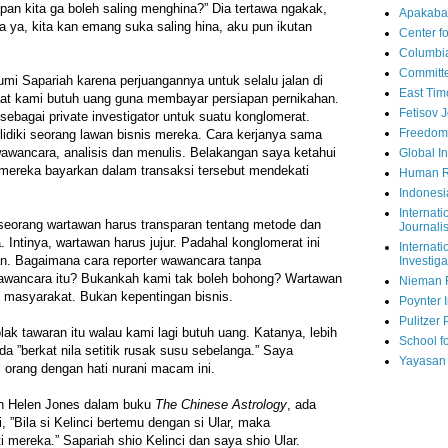
apan kita ga boleh saling menghina?” Dia tertawa ngakak,
Apakaba
a ya, kita kan emang suka saling hina, aku pun ikutan
Center fo
Columbi
Committe
Sapariah karena perjuangannya untuk selalu jalan di
East Tim
saat kami butuh uang guna membayar persiapan pernikahan.
Fetisov 
sebagai private investigator untuk suatu konglomerat.
Freedom
idiki seorang lawan bisnis mereka. Cara kerjanya sama
 wawancara, analisis dan menulis. Belakangan saya ketahui
Global In
mereka bayarkan dalam transaksi tersebut mendekati
Human R
Indonesi
Internati
seorang wartawan harus transparan tentang metode dan
Journalis
 Intinya, wartawan harus jujur. Padahal konglomerat ini
Internati
an. Bagaimana cara reporter wawancara tanpa
Investiga
awancara itu? Bukankah kami tak boleh bohong? Wartawan
Nieman 
 masyarakat. Bukan kepentingan bisnis.
Poynter I
Pulitzer 
ak tawaran itu walau kami lagi butuh uang. Katanya, lebih
School fo
ada ”berkat nila setitik rusak susu sebelanga.” Saya
Yayasan
 orang dengan hati nurani macam ini.
an Helen Jones dalam buku
The Chinese Astrology
, ada
 ”Bila si Kelinci bertemu dengan si Ular, maka
 mereka.” Sapariah shio Kelinci dan saya shio Ular.