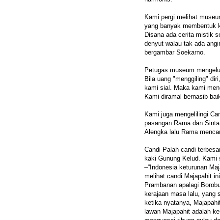
Kami pergi melihat museu
yang banyak membentuk kh
Disana ada cerita mistik s
denyut walau tak ada angi
bergambar Soekarno.
Petugas museum mengeluar
Bila uang "menggiling" dir
kami sial. Maka kami menco
Kami diramal bernasib bai
Kami juga mengelilingi Can
pasangan Rama dan Sinta.
Alengka lalu Rama mencari
Candi Palah candi terbesa
kaki Gunung Kelud. Kami
–“Indonesia keturunan Maja
melihat candi Majapahit ini
Prambanan apalagi Borobu
kerajaan masa lalu, yang 
ketika nyatanya, Majapah
lawan Majapahit adalah ke