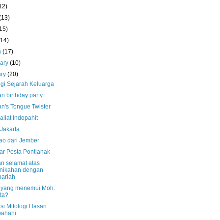
12)
(13)
15)
(14)
h
(17)
uary
(10)
ary
(20)
ogi Sejarah Keluarga
n birthday party
n's Tongue Twister
llat Indopahit
 Jakarta
ao dari Jember
r Pesta Pontianak
n selamat atas
nikahan dengan
ariah
 yang menemui Moh.
ta?
si Mitologi Hasan
pahani