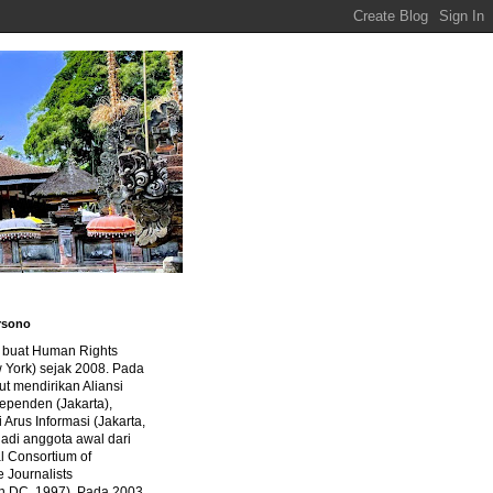
rsono
a buat Human Rights
 York) sejak 2008. Pada
ut mendirikan Aliansi
dependen (Jakarta),
di Arus Informasi (Jakarta,
jadi anggota awal dari
al Consortium of
e Journalists
n DC, 1997). Pada 2003,