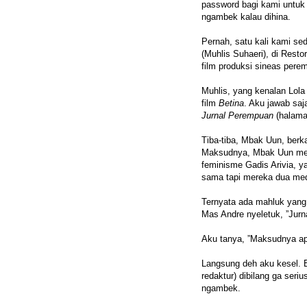
password bagi kami untuk
ngambek kalau dihina.
Pernah, satu kali kami s
(Muhlis Suhaeri), di Rest
film produksi sineas pere
Muhlis, yang kenalan Lol
film
Betina
. Aku jawab saj
Jurnal Perempuan
(halama
Tiba-tiba, Mbak Uun, ber
Maksudnya, Mbak Uun meng
feminisme Gadis Arivia, ya
sama tapi mereka dua med
Ternyata ada mahluk yang
Mas Andre nyeletuk, ”Jurn
Aku tanya, ”Maksudnya ap
Langsung deh aku kesel. 
redaktur) dibilang ga ser
ngambek.