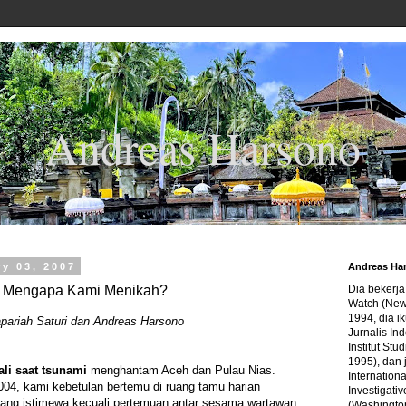
Andreas Harsono
y 03, 2007
Andreas Ha
Mengapa Kami Menikah?
Dia bekerj
Watch (New
1994, dia ik
pariah Saturi dan Andreas Harsono
Jurnalis In
Institut Stu
1995), dan 
li saat tsunami
menghantam Aceh dan Pulau Nias.
Internation
04, kami kebetulan bertemu di ruang tamu harian
Investigativ
yang istimewa kecuali pertemuan antar sesama wartawan.
(Washingto