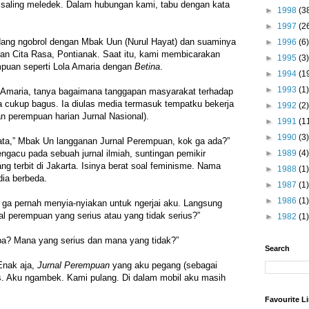
 saling meledek. Dalam hubungan kami, tabu dengan kata
►
1998
(3
►
1997
(2
edang ngobrol dengan Mbak Uun (Nurul Hayat) dan suaminya
►
1996
(6)
oran Cita Rasa, Pontianak. Saat itu, kami membicarakan
►
1995
(3)
mpuan seperti Lola Amaria dengan
Betina
.
►
1994
(1
►
1993
(1)
a Amaria, tanya bagaimana tanggapan masyarakat terhadap
a cukup bagus. Ia diulas media termasuk tempatku bekerja
►
1992
(2)
n perempuan harian Jurnal Nasional).
►
1991
(1
►
1990
(3)
kata,” Mbak Un langganan Jurnal Perempuan, kok ga ada?”
►
1989
(4)
acu pada sebuah jurnal ilmiah, suntingan pemikir
ng terbit di Jakarta. Isinya berat soal feminisme. Nama
►
1988
(1)
ia berbeda.
►
1987
(1)
►
1986
(1)
 ga pernah menyia-nyiakan untuk ngerjai aku. Langsung
al perempuan yang serius atau yang tidak serius?”
►
1982
(1)
a? Mana yang serius dan mana yang tidak?”
Search
Enak aja,
Jurnal Perempuan
yang aku pegang (sebagai
ius. Aku ngambek. Kami pulang. Di dalam mobil aku masih
Favourite L