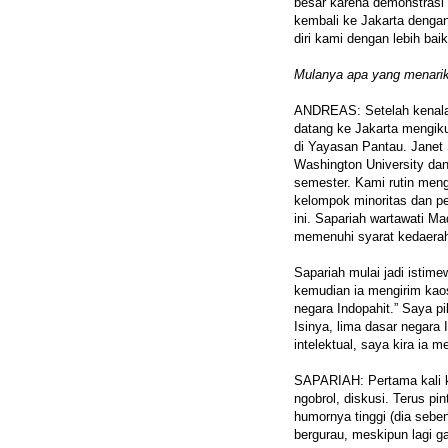
besar karena demonstrasi
kembali ke Jakarta dengan
diri kami dengan lebih bai
Mulanya apa yang menari
ANDREAS: Setelah kenalan
datang ke Jakarta mengiku
di Yayasan Pantau. Janet 
Washington University dan
semester. Kami rutin men
kelompok minoritas dan pe
ini. Sapariah wartawati Ma
memenuhi syarat kedaerah
Sapariah mulai jadi istime
kemudian ia mengirim kao
negara Indopahit.” Saya piki
Isinya, lima dasar negara 
intelektual, saya kira ia
SAPARIAH: Pertama kali ke
ngobrol, diskusi. Terus pin
humornya tinggi (dia seben
bergurau, meskipun lagi g