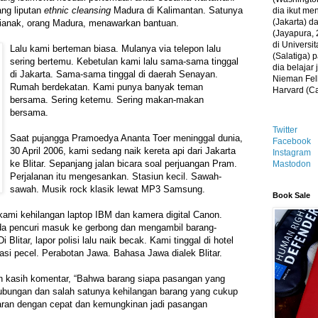
ang liputan
ethnic cleansing
Madura di Kalimantan. Satunya
dia ikut me
(Jakarta) 
ntianak, orang Madura, menawarkan bantuan.
(Jayapura, 
di Universi
Lalu kami berteman biasa. Mulanya via telepon lalu
(Salatiga)
sering bertemu. Kebetulan kami lalu sama-sama tinggal
dia belajar
di Jakarta. Sama-sama tinggal di daerah Senayan.
Nieman Fell
Rumah berdekatan. Kami punya banyak teman
Harvard (C
bersama. Sering ketemu. Sering makan-makan
bersama.
Twitter
Saat pujangga Pramoedya Ananta Toer meninggal dunia,
Facebook
30 April 2006, kami sedang naik kereta api dari Jakarta
Instagram
ke Blitar. Sepanjang jalan bicara soal perjuangan Pram.
Mastodon
Perjalanan itu mengesankan. Stasiun kecil. Sawah-
sawah. Musik rock klasik lewat MP3 Samsung.
Book Sale
 kami kehilangan laptop IBM dan kamera digital Canon.
ada pencuri masuk ke gerbong dan mengambil barang-
i Blitar, lapor polisi lalu naik becak. Kami tinggal di hotel
asi pecel. Perabotan Jawa. Bahasa Jawa dialek Blitar.
 kasih komentar, “Bahwa barang siapa pasangan yang
hubungan dan salah satunya kehilangan barang yang cukup
caran dengan cepat dan kemungkinan jadi pasangan