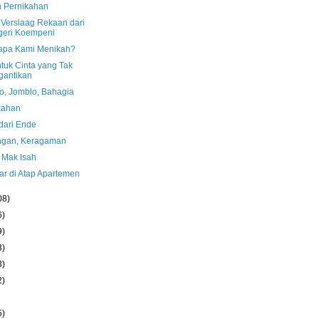
n Pernikahan
 Verslaag Rekaan dari
geri Koempeni
pa Kami Menikah?
tuk Cinta yang Tak
gantikan
o, Jomblo, Bahagia
kahan
dari Ende
ngan, Keragaman
 Mak Isah
r di Atap Apartemen
08)
6)
9)
3)
3)
2)
5)