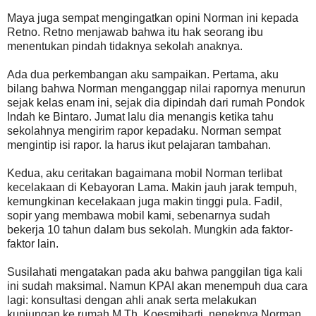
Maya juga sempat mengingatkan opini Norman ini kepada
Retno. Retno menjawab bahwa itu hak seorang ibu
menentukan pindah tidaknya sekolah anaknya.
Ada dua perkembangan aku sampaikan. Pertama, aku
bilang bahwa Norman menganggap nilai rapornya menurun
sejak kelas enam ini, sejak dia dipindah dari rumah Pondok
Indah ke Bintaro. Jumat lalu dia menangis ketika tahu
sekolahnya mengirim rapor kepadaku. Norman sempat
mengintip isi rapor. Ia harus ikut pelajaran tambahan.
Kedua, aku ceritakan bagaimana mobil Norman terlibat
kecelakaan di Kebayoran Lama. Makin jauh jarak tempuh,
kemungkinan kecelakaan juga makin tinggi pula. Fadil,
sopir yang membawa mobil kami, sebenarnya sudah
bekerja 10 tahun dalam bus sekolah. Mungkin ada faktor-
faktor lain.
Susilahati mengatakan pada aku bahwa panggilan tiga kali
ini sudah maksimal. Namun KPAI akan menempuh dua cara
lagi: konsultasi dengan ahli anak serta melakukan
kunjungan ke rumah M.Th. Koesmiharti, neneknya Norman,