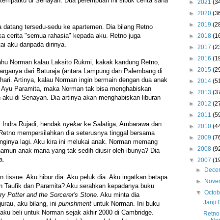
empatku di Senayan. Dua perempuan ini sibuk cerita sana
►
2021
(3
►
2020
(3
►
2019
(2
a datang tersedu-sedu ke apartemen. Dia bilang Retno
a cerita "semua rahasia" kepada aku. Retno juga
►
2018
(1
i aku daripada dirinya.
►
2017
(2
►
2016
(1
hu Norman kalau Laksito Rukmi, kakak kandung Retno,
►
2015
(2
arganya dari Baturaja (antara Lampung dan Palembang di
ari. Artinya, kalau Norman ingin bermain dengan dua anak
►
2014
(5
n Ayu Paramita, maka Norman tak bisa menghabiskan
►
2013
(3
 aku di Senayan. Dia artinya akan menghabiskan liburan
►
2012
(2
►
2011
(5
Indra Rujadi, hendak
nyekar
ke Salatiga, Ambarawa dan
►
2010
(4
 Retno mempersilahkan dia seterusnya tinggal bersama
►
2009
(7
nginya lagi. Aku kira ini melukai anak. Norman memang
►
2008
(9
 namun anak mana yang tak sedih diusir oleh ibunya? Dia
a.
▼
2007
(1
►
Dece
an tissue. Aku hibur dia. Aku peluk dia. Aku ingatkan betapa
►
Nove
 Taufik dan Paramita? Aku serahkan kepadanya buku
▼
Octo
ry Potter and the Sorcerer's Stone
. Aku minta dia
Janji
rau, aku bilang, ini
punishment
untuk Norman. Ini buku
 aku beli untuk Norman sejak akhir 2000 di Cambridge.
Retno