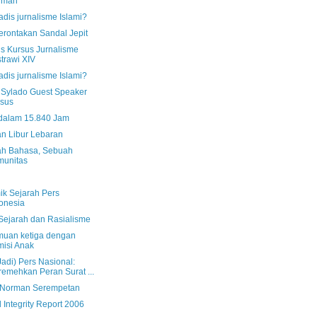
rman
dis jurnalisme Islami?
rontakan Sandal Jepit
us Kursus Jurnalisme
trawi XIV
dis jurnalisme Islami?
Sylado Guest Speaker
sus
dalam 15.840 Jam
an Libur Lebaran
h Bahasa, Sebuah
munitas
ik Sejarah Pers
onesia
 Sejarah dan Rasialisme
muan ketiga dengan
isi Anak
Jadi) Pers Nasional:
emehkan Peran Surat ...
 Norman Serempetan
 Integrity Report 2006