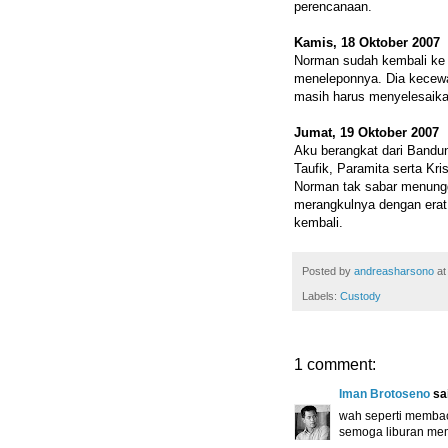
perencanaan.
Kamis, 18 Oktober 2007
Norman sudah kembali ke J
meneleponnya. Dia kecewa 
masih harus menyelesaik
Jumat, 19 Oktober 2007
Aku berangkat dari Bandun
Taufik, Paramita serta Kr
Norman tak sabar menu
merangkulnya dengan erat
kembali.
Posted by
andreasharsono
a
Labels:
Custody
1 comment:
Iman Brotoseno
sai
wah seperti membaca
semoga liburan me