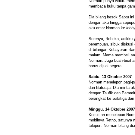
Norman punya waktu memb
membaca buku tanpa gamb
Dia bilang besok Sabtu in
dengan aku hingga sepupun
aku antar Norman ke
lobb
Sorenya, Rebeka, adikku 
perempuan, sibuk diskusi
di bilangan Kebayoran Bar
malam. Mama membeli sat
Norman. Juga buah-buahan.
harus dijual segera.
Sabtu, 13 Oktober 2007
Norman menelepon pagi-pag
dari Baturaja. Dia minta a
dengan Taufik dan Paramit
berangkat ke Salatiga dan 
Minggu, 14 Oktober 2007
Kesulitan menelepon Norm
mobilnya Retno, satunya mo
telepon. Norman bilang di