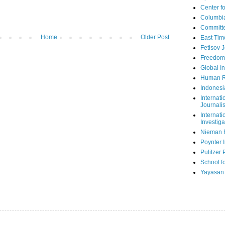
Center fo
Columbi
Committe
Home
Older Post
East Tim
Fetisov 
Freedom
Global In
Human R
Indonesi
Internati
Journalis
Internati
Investiga
Nieman 
Poynter I
Pulitzer 
School fo
Yayasan