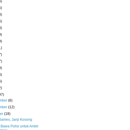
4)
6)
8)
6)
3)
9)
9)
1)
7)
7)
9)
4)
6)
2)
97)
mber
(6)
mber
(12)
ber
(18)
 Games, Janji Kosong
 Bawa Polisi untuk Ambil