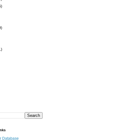
6)
9)
1)
inks
r Database