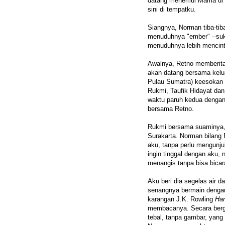
datang menemui Mama di t
sini di tempatku.
Siangnya, Norman tiba-tib
menuduhnya "ember" --suk
menuduhnya lebih mencinta
Awalnya, Retno memberita
akan datang bersama kelu
Pulau Sumatra) keesokan h
Rukmi, Taufik Hidayat da
waktu paruh kedua dengan
bersama Retno.
Rukmi bersama suaminya, 
Surakarta. Norman bilang
aku, tanpa perlu mengunju
ingin tinggal dengan aku,
menangis tanpa bisa bicar
Aku beri dia segelas air d
senangnya bermain dengan
karangan J.K. Rowling
Har
membacanya. Secara bergu
tebal, tanpa gambar, yang