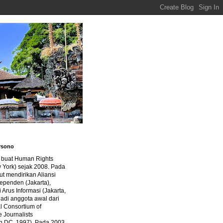
rsono
a buat Human Rights
 York) sejak 2008. Pada
ut mendirikan Aliansi
dependen (Jakarta),
di Arus Informasi (Jakarta,
jadi anggota awal dari
al Consortium of
e Journalists
n DC, 1997). Pada 2003,