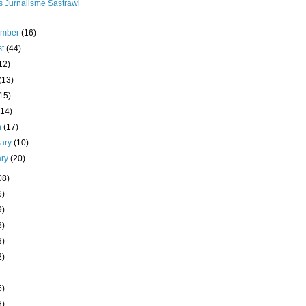
s Jurnalisme Sastrawi
ember
(16)
st
(44)
12)
(13)
15)
(14)
h
(17)
uary
(10)
ary
(20)
08)
6)
9)
3)
3)
2)
5)
8)