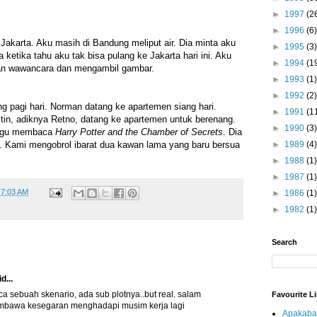
►
1997
(2
►
1996
(6)
akarta. Aku masih di Bandung meliput air. Dia minta aku
►
1995
(3)
ketika tahu aku tak bisa pulang ke Jakarta hari ini. Aku
►
1994
(1
an wawancara dan mengambil gambar.
►
1993
(1)
►
1992
(2)
g pagi hari. Norman datang ke apartemen siang hari.
►
1991
(1
istin, adiknya Retno, datang ke apartemen untuk berenang.
►
1990
(3)
nggu membaca
Harry Potter and the Chamber of Secrets
. Dia
►
1989
(4)
. Kami mengobrol ibarat dua kawan lama yang baru bersua
►
1988
(1)
►
1987
(1)
t
7:03 AM
►
1986
(1)
►
1982
(1)
Search
d...
 sebuah skenario, ada sub plotnya..but real. salam
Favourite L
mbawa kesegaran menghadapi musim kerja lagi
Apakaba