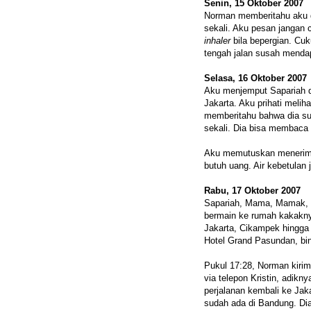
Senin, 15 Oktober 2007
Norman memberitahu aku
sekali. Aku pesan jangan
inhaler
bila bepergian. Cu
tengah jalan susah mendap
Selasa, 16 Oktober 2007
Aku menjemput Sapariah d
Jakarta. Aku prihati meli
memberitahu bahwa dia su
sekali. Dia bisa membaca 
Aku memutuskan menerima t
butuh uang. Air kebetulan
Rabu, 17 Oktober 2007
Sapariah, Mama, Mamak, Y
bermain ke rumah kakakny
Jakarta, Cikampek hingga
Hotel Grand Pasundan, bint
Pukul 17:28, Norman kir
via telepon Kristin, adikn
perjalanan kembali ke Jaka
sudah ada di Bandung. Dia