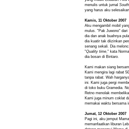
menulis untuk jurnal
South
yang harus aku selesaikan
Kamis, 11 Oktober 2007
Aku mengambil mobil yang 
mulus. "Pak Juwono" dari 
dia dan anak buahnya pul
dia kuatir tak diizinkan 
senang sekali. Dia melonc
"
Quality time
," kata Norma
dia bosan di Bintaro.
Kami makan siang bersama
Kami mengira lagi rabat 50
tanpa rabat. Wah hargany
ini. Kami juga pergi memb
di toko buku Gramedia. N
Retno menolak membelikan 
Kami juga minum coklat 
memakai waktu bersama i
Jumat, 12 Oktober 2007
Pagi ini, aku jemput Mama
memanfaatkan liburan Leba