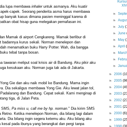
Kursu
XIV
 dia lupa membawa
inhaler
untuk asmanya. Aku kuatir
 capek-capek. Seorang penderita asma harus membawa
►
Sept
kup banyak kasus dimana pasien meninggal karena di
►
Augu
atkan obat hisap guna melegakan pernafasan ini.
►
July
(
►
June
an Mamak di airport Cengkareng. Mamak berlibur di
►
May
(
hat badannya kurus sekali. Norman menelepon dan
►
April
dah menamatkan buku Harry Potter. Wah, dia bangga
buku tebal tanpa bosan.
►
Marc
►
Febr
awaran meliput soal krisis air di Bandung. Aku pikir aku
►
Janu
 juga kesukaan aku. Norman juga tak ada di Jakarta.
►
2006
(1
►
2005
(9
ong Gie dan aku naik mobil ke Bandung. Mama ingin
►
2004
(4
a. Dia sekaligus membawa Yong Gie. Aku lewat jalan tol,
 Padalarang dan Bandung. Cepat sekali. Kami menginap di
►
2003
(2
ang tiga, di Jalan Peta.
►
2002
(2
►
2001
(2
im SMS,
Pa miss u, call me by hp. norman.
" Dia kirim SMS
►
2000
(6)
ya Retno. Ketika menelepon Norman, dia bilang lagi dalam
rta. Dia bilang ingin segera ketemu aku. Aku bilang aku
►
1999
(2
 kesal pada ibunya yang berangkat dan pergi tanpa
►
1998
(3