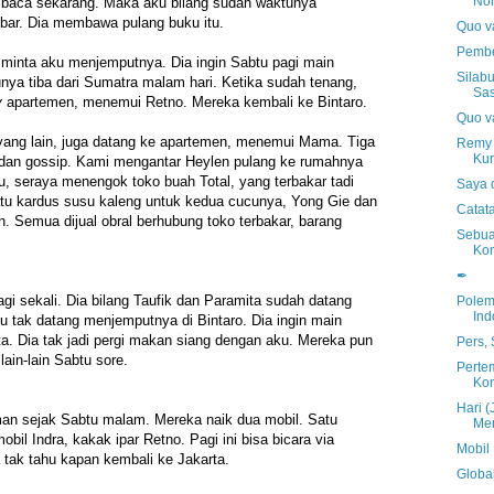
No
aca sekarang. Maka aku bilang sudah waktunya
ar. Dia membawa pulang buku itu.
Quo va
Pembe
i minta aku menjemputnya. Dia ingin Sabtu pagi main
Silab
ya tiba dari Sumatra malam hari. Ketika sudah tenang,
Sas
y
apartemen, menemui Retno. Mereka kembali ke Bintaro.
Quo va
yang lain, juga datang ke apartemen, menemui Mama. Tiga
Remy 
Kur
 dan gossip. Kami mengantar Heylen pulang ke rumahnya
u, seraya menengok toko buah Total, yang terbakar tadi
Saya 
u kardus susu kaleng untuk kedua cucunya, Yong Gie dan
Catat
 Semua dijual obral berhubung toko terbakar, barang
Sebua
Ko
✒
i sekali. Dia bilang Taufik dan Paramita sudah datang
Polem
Ind
ku tak datang menjemputnya di Bintaro. Dia ingin main
a. Dia tak jadi pergi makan siang dengan aku. Mereka pun
Pers,
lain-lain Sabtu sore.
Perte
Kom
Hari (
an sejak Sabtu malam. Mereka naik dua mobil. Satu
Mer
bil Indra, kakak ipar Retno. Pagi ini bisa bicara via
Mobil
a tak tahu kapan kembali ke Jakarta.
Global