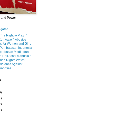
m and Power
egator
 The Right to Pray
“I
Run Away”: Abusive
s for Women and Girls in
Pembatasan Indonesia
ebebasan Media dan
 Hak Asasi Manusia di
an Rights Watch:
Violence Against
inorities
e
6)
1)
7)
7)