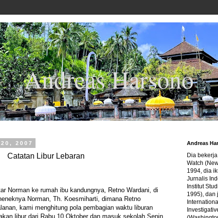
Andreas Harsono
 20, 2007
Andreas Ha
Catatan Libur Lebaran
Dia bekerj
Watch (New
1994, dia ik
Jurnalis In
Institut Stu
ar Norman ke rumah ibu kandungnya, Retno Wardani, di
1995), dan 
 neneknya Norman, Th. Koesmiharti, dimana Retno
Internation
anan, kami menghitung pola pembagian waktu liburan
Investigativ
kan libur dari Rabu 10 Oktober dan masuk sekolah Senin,
(Washingto