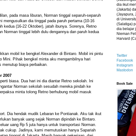
dia ikut me
(Jakarta) 
(Jayapura, 
lan, pada masa liburan, Norman tinggal separuh-separuh
di Universi
i mengusulkan dia tinggal pada paruh pertama (10-16
(Salatiga)
h kedua (16-22 Oktober), jatah ibunya. Sorenya, Retno
dia belajar
 Norman tinggal lebih dulu dengannya dan paruh kedua
Nieman Fell
Harvard (C
an mobil ke bengkel Alexander di Bintaro. Mobil ini pintu
Twitter
o Mini. Pihak bengkel minta aku mengambilnya hari
Facebook
s menutup biaya perbaikan.
Instagram
Mastodon
r 2007
ti biasa. Dua hari ini dia diantar Retno sekolah. Ini
Book Sale
ngantar Norman sekolah sesudah mereka pindah ke
 terpaksa minta tolong Retno berhubung mobil masuk
port. Dia hendak mudik Lebaran ke Pontianak. Aku tak ikut
lukan banyak uang sejak Norman dipindah ke Bintaro.
keluar uang Rp 5 juta hanya untuk transportasi Norman.
tak cukup. Jadinya, kami memutuskan hanya Sapariah
tap tinggal di Jakarta. Masih banyak pekerjaan, dari