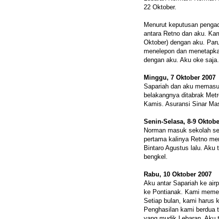
22 Oktober.
Menurut keputusan pengadi
antara Retno dan aku. Kam
Oktober) dengan aku. Paru
menelepon dan menetapkan
dengan aku. Aku oke saja.
Minggu, 7 Oktober 2007
Sapariah dan aku memasukk
belakangnya ditabrak Metr
Kamis. Asuransi Sinar Ma
Senin-Selasa, 8-9 Oktobe
Norman masuk sekolah seper
pertama kalinya Retno me
Bintaro Agustus lalu. Aku
bengkel.
Rabu, 10 Oktober 2007
Aku antar Sapariah ke air
ke Pontianak. Kami memer
Setiap bulan, kami harus 
Penghasilan kami berdua 
yang mudik Lebaran. Aku te