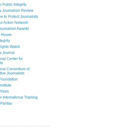
r Public Integrity
a Journalism Review
e to Protect Journalists
or Action Network
Journalism Awards
 House
tegrity
ights Watch
a Journal
onal Center for
ts
onal Consortium of
tive Journalists
Foundation
nstitute
Prizes
r International Training
 Pantau