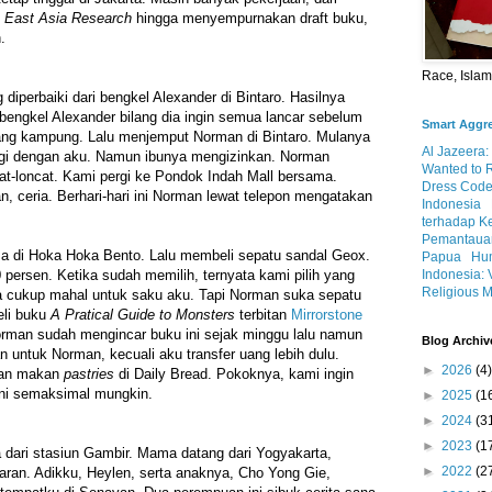
 East Asia Research
hingga menyempurnakan draft buku,
.
Race, Isla
diperbaiki dari bengkel Alexander di Bintaro. Hasilnya
bengkel Alexander bilang dia ingin semua lancar sebelum
Smart Aggr
ang kampung. Lalu menjemput Norman di Bintaro. Mulanya
Al Jazeera:
pergi dengan aku. Namun ibunya mengizinkan. Norman
Wanted to 
at-loncat. Kami pergi ke Pondok Indah Mall bersama.
Dress Code
n, ceria. Berhari-hari ini Norman lewat telepon mengatakan
Indonesia
terhadap K
Pemantauan
 di Hoka Hoka Bento. Lalu membeli sepatu sandal Geox.
Papua
Hum
Indonesia: 
 persen. Ketika sudah memilih, ternyata kami pilih yang
Religious M
a cukup mahal untuk saku aku. Tapi Norman suka sepatu
eli buku
A Pratical Guide to Monsters
terbitan
Mirrorstone
orman sudah mengincar buku ini sejak minggu lalu namun
Blog Archiv
untuk Norman, kecuali aku transfer uang lebih dulu.
►
2026
(4)
dan makan
pastries
di Daily Bread. Pokoknya, kami ingin
ni semaksimal mungkin.
►
2025
(1
►
2024
(3
►
2023
(1
 dari stasiun Gambir. Mama datang dari Yogyakarta,
►
2022
(2
ran. Adikku, Heylen, serta anaknya, Cho Yong Gie,