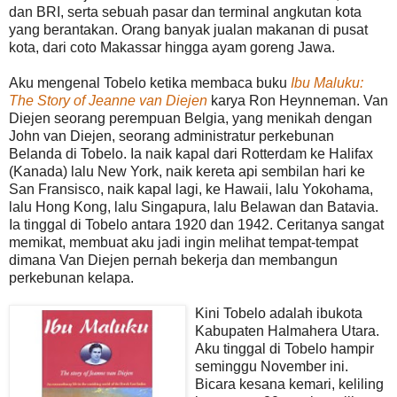
dan BRI, serta sebuah pasar dan terminal angkutan kota
yang berantakan. Orang banyak jualan makanan di pusat
kota, dari coto Makassar hingga ayam goreng Jawa.
Aku mengenal Tobelo ketika membaca buku
Ibu Maluku:
The Story of Jeanne van Diejen
karya Ron Heynneman. Van
Diejen seorang perempuan Belgia, yang menikah dengan
John van Diejen, seorang administratur perkebunan
Belanda di Tobelo. Ia naik kapal dari Rotterdam ke Halifax
(Kanada) lalu New York, naik kereta api sembilan hari ke
San Fransisco, naik kapal lagi, ke Hawaii, lalu Yokohama,
lalu Hong Kong, lalu Singapura, lalu Belawan dan Batavia.
Ia tinggal di Tobelo antara 1920 dan 1942. Ceritanya sangat
memikat, membuat aku jadi ingin melihat tempat-tempat
dimana Van Diejen pernah bekerja dan membangun
perkebunan kelapa.
Kini Tobelo adalah ibukota
Kabupaten Halmahera Utara.
Aku tinggal di Tobelo hampir
seminggu November ini.
Bicara kesana kemari, keliling