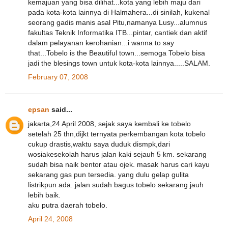
kemajuan yang bisa dilihat...kota yang lebih maju dari
pada kota-kota lainnya di Halmahera...di sinilah, kukenal
seorang gadis manis asal Pitu,namanya Lusy...alumnus
fakultas Teknik Informatika ITB...pintar, cantiek dan aktif
dalam pelayanan kerohanian...i wanna to say
that...Tobelo is the Beautiful town...semoga Tobelo bisa
jadi the blesings town untuk kota-kota lainnya.....SALAM.
February 07, 2008
epsan
said...
jakarta,24 April 2008, sejak saya kembali ke tobelo
setelah 25 thn,dijkt ternyata perkembangan kota tobelo
cukup drastis,waktu saya duduk dismpk,dari
wosiakesekolah harus jalan kaki sejauh 5 km. sekarang
sudah bisa naik bentor atau ojek. masak harus cari kayu
sekarang gas pun tersedia. yang dulu gelap gulita
listrikpun ada. jalan sudah bagus tobelo sekarang jauh
lebih baik.
aku putra daerah tobelo.
April 24, 2008