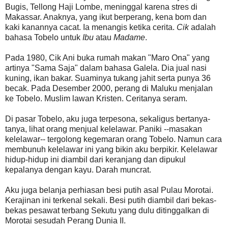
Bugis, Tellong Haji Lombe, meninggal karena stres di
Makassar. Anaknya, yang ikut berperang, kena bom dan
kaki kanannya cacat. Ia menangis ketika cerita.
Cik
adalah
bahasa Tobelo untuk
Ibu
atau
Madame
.
Pada 1980, Cik Ani buka rumah makan "Maro Ona" yang
artinya "Sama Saja" dalam bahasa Galela. Dia jual nasi
kuning, ikan bakar. Suaminya tukang jahit serta punya 36
becak. Pada Desember 2000, perang di Maluku menjalan
ke Tobelo. Muslim lawan Kristen. Ceritanya seram.
Di pasar Tobelo, aku juga terpesona, sekaligus bertanya-
tanya, lihat orang menjual kelelawar. Paniki --masakan
kelelawar-- tergolong kegemaran orang Tobelo. Namun cara
membunuh kelelawar ini yang bikin aku berpikir. Kelelawar
hidup-hidup ini diambil dari keranjang dan dipukul
kepalanya dengan kayu. Darah muncrat.
Aku juga belanja perhiasan besi putih asal Pulau Morotai.
Kerajinan ini terkenal sekali. Besi putih diambil dari bekas-
bekas pesawat terbang Sekutu yang dulu ditinggalkan di
Morotai sesudah Perang Dunia II.