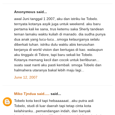
Anonymous said...
awal Juni tanggal 1 2007, aku dan istriku ke Tobelo.
ternyata kotanya asyik juga untuk weekend. aku baru
pertama kali ke sana, trus ketemu saka Sherly tandean
teman lamaku waktu kuliah di manado. dia sudha punya
dua anak yang lucu-lucu...smoga kelaurganya selalu
diberkati tuhan. istriku dulu waktu abis kerusuhan
kerjanya di world vision dan bertugas di kao. walaupun
aku tinggalx di Tidore, tapi baru sekali ke Tobelo.
Kotanya memang kecil dan cocok untuk berliburan...
suatu saat nanti aku pasti kembali. smoga Tobelo dan
halmahera utaranya bakal lebih maju lagi...
June 12, 2007
Miko Tjndua said.....
said...
Tobelo kota kecil tapi hebaaaaaat...aku putra asli
Tobelo, studi di luar daerah tapi tetap cinta kota
kelahiranku...pemandangan indah, dan banyak