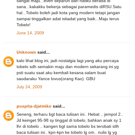
sangat maju...even separuh dari hatiku berada di
sana...kakakku bekerja sebagai paramedis diRSU.Satu
hal...Tobelo boleh jadi kota yang modern tetapi jangan
sampai tinggalkan adat istiadat yang baik...Maju terus
Tobelo!
June 14, 2009
Unknown
said...
kalo lihat blog ini, jadi nostalgia lagi.yang aku percaya
tobelo sdh semakin maju dan modern sekarang ini.yg
psti suatu saat aku kembali kesana.salam buat
saudaraku Yance lovus(orang Kao). GBU
July 24, 2009
puspita-djatmiko
said...
Seneng, terharu bgt baca tulisan ini.. Hebat .. jempol 2..
Jd keinget 95-98 sy tinggal di tobelo, bahkan anak sy 1
lhr di tobelo .. kangen bgt sama tobelo bs terobati stlh
baca tulisan ini.. kpn-kpn ke tobelo lg om.. nulis lg yg