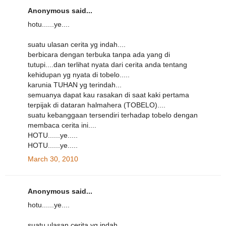
Anonymous said...
hotu......ye....
suatu ulasan cerita yg indah....
berbicara dengan terbuka tanpa ada yang di
tutupi....dan terlihat nyata dari cerita anda tentang
kehidupan yg nyata di tobelo.....
karunia TUHAN yg terindah...
semuanya dapat kau rasakan di saat kaki pertama
terpijak di dataran halmahera (TOBELO)....
suatu kebanggaan tersendiri terhadap tobelo dengan
membaca cerita ini....
HOTU......ye.....
HOTU......ye.....
March 30, 2010
Anonymous said...
hotu......ye....
suatu ulasan cerita yg indah....