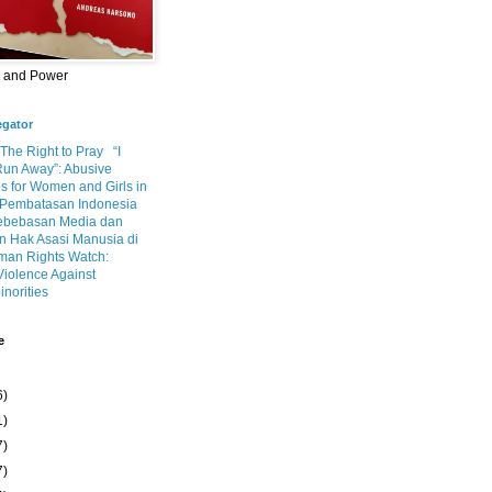
m and Power
egator
 The Right to Pray
“I
Run Away”: Abusive
s for Women and Girls in
Pembatasan Indonesia
ebebasan Media dan
 Hak Asasi Manusia di
an Rights Watch:
Violence Against
inorities
e
6)
1)
7)
7)