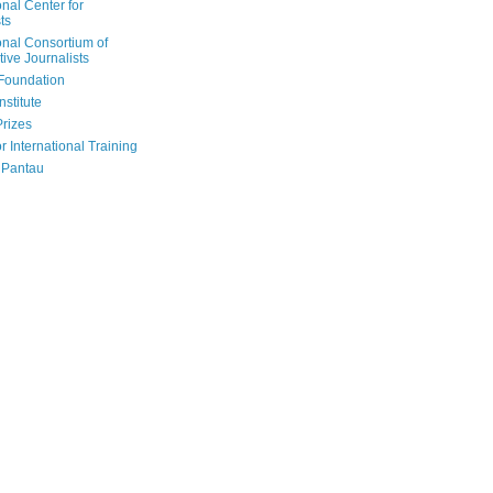
onal Center for
ts
onal Consortium of
tive Journalists
Foundation
nstitute
Prizes
r International Training
 Pantau