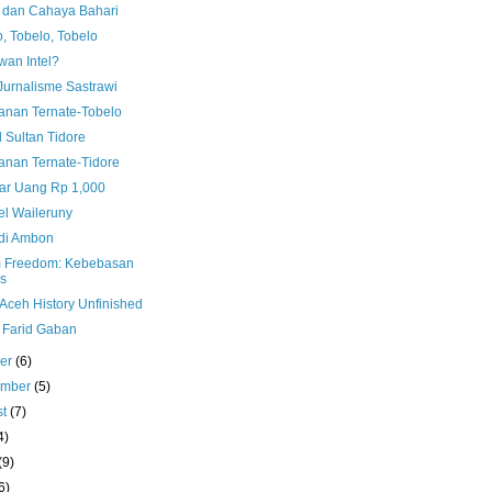
dan Cahaya Bahari
, Tobelo, Tobelo
wan Intel?
Jurnalisme Sastrawi
lanan Ternate-Tobelo
 Sultan Tidore
lanan Ternate-Tidore
r Uang Rp 1,000
l Waileruny
 di Ambon
 Freedom: Kebebasan
s
Aceh History Unfinished
 Farid Gaban
ber
(6)
ember
(5)
st
(7)
4)
(9)
6)