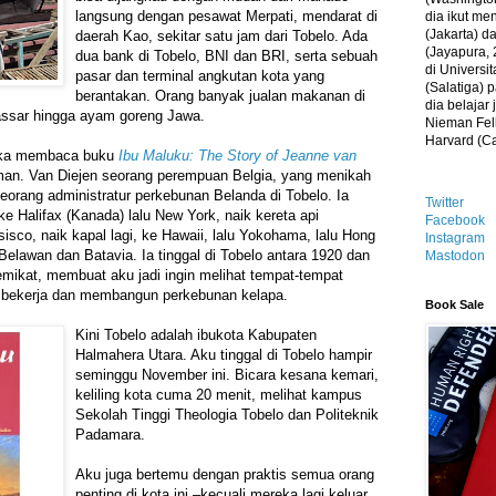
langsung dengan pesawat Merpati, mendarat di
dia ikut me
(Jakarta) 
daerah Kao, sekitar satu jam dari Tobelo. Ada
(Jayapura, 
dua bank di Tobelo, BNI dan BRI, serta sebuah
di Universi
pasar dan terminal angkutan kota yang
(Salatiga)
berantakan. Orang banyak jualan makanan di
dia belajar
kassar hingga ayam goreng Jawa.
Nieman Fell
Harvard (C
ika membaca buku
Ibu Maluku: The Story of Jeanne van
n. Van Diejen seorang perempuan Belgia, yang menikah
eorang administratur perkebunan Belanda di Tobelo. Ia
Twitter
ke Halifax (Kanada) lalu New York, naik kereta api
Facebook
isco, naik kapal lagi, ke Hawaii, lalu Yokohama, lalu Hong
Instagram
 Belawan dan Batavia. Ia tinggal di Tobelo antara 1920 dan
Mastodon
mikat, membuat aku jadi ingin melihat tempat-tempat
 bekerja dan membangun perkebunan kelapa.
Book Sale
Kini Tobelo adalah ibukota Kabupaten
Halmahera Utara. Aku tinggal di Tobelo hampir
seminggu November ini. Bicara kesana kemari,
keliling kota cuma 20 menit, melihat kampus
Sekolah Tinggi Theologia Tobelo dan Politeknik
Padamara.
Aku juga bertemu dengan praktis semua orang
penting di kota ini –kecuali mereka lagi keluar