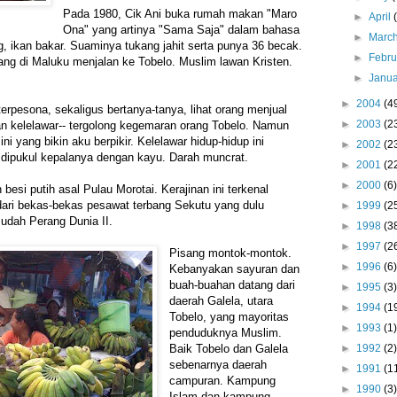
Pada 1980, Cik Ani buka rumah makan "Maro
►
April
Ona" yang artinya "Sama Saja" dalam bahasa
►
Marc
ng, ikan bakar. Suaminya tukang jahit serta punya 36 becak.
►
Febr
ng di Maluku menjalan ke Tobelo. Muslim lawan Kristen.
►
Janu
►
2004
(4
terpesona, sekaligus bertanya-tanya, lihat orang menjual
►
2003
(2
an kelelawar-- tergolong kegemaran orang Tobelo. Namun
i yang bikin aku berpikir. Kelelawar hidup-hidup ini
►
2002
(2
n dipukul kepalanya dengan kayu. Darah muncrat.
►
2001
(2
►
2000
(6)
 besi putih asal Pulau Morotai. Kerajinan ini terkenal
l dari bekas-bekas pesawat terbang Sekutu yang dulu
►
1999
(2
sudah Perang Dunia II.
►
1998
(3
►
1997
(2
Pisang montok-montok.
►
1996
(6)
Kebanyakan sayuran dan
buah-buahan datang dari
►
1995
(3)
daerah Galela, utara
►
1994
(1
Tobelo, yang mayoritas
►
1993
(1)
penduduknya Muslim.
►
1992
(2)
Baik Tobelo dan Galela
sebenarnya daerah
►
1991
(1
campuran. Kampung
►
1990
(3)
Islam dan kampung