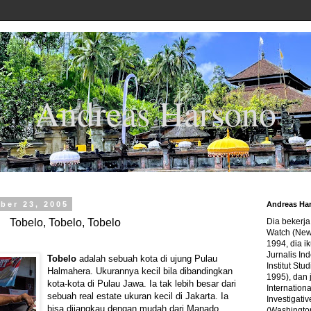
Andreas Harsono
ber 23, 2005
Andreas Ha
Tobelo, Tobelo, Tobelo
Dia bekerj
Watch (New
1994, dia ik
Jurnalis In
Tobelo
adalah sebuah kota di ujung Pulau
Institut Stu
Halmahera. Ukurannya kecil bila dibandingkan
1995), dan 
kota-kota di Pulau Jawa. Ia tak lebih besar dari
Internation
sebuah real estate ukuran kecil di Jakarta. Ia
Investigativ
bisa dijangkau dengan mudah dari Manado
(Washingto