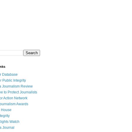
inks
r Database
r Public Integrity
a Journalism Review
e to Protect Journalists
or Action Network
Journalism Awards
 House
tegrity
ights Watch
a Journal