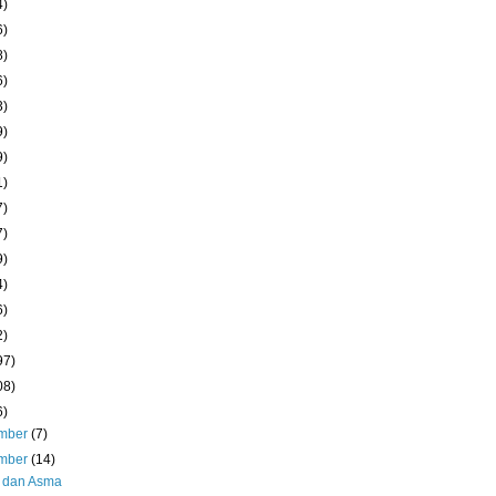
4)
6)
8)
6)
3)
9)
9)
1)
7)
7)
9)
4)
6)
2)
97)
08)
6)
mber
(7)
mber
(14)
 dan Asma