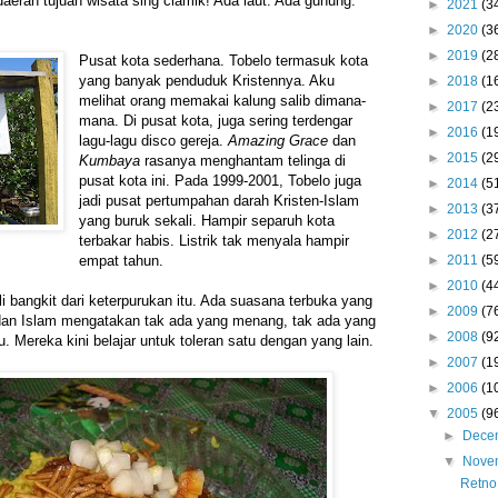
 daerah tujuan wisata sing ciamik! Ada laut. Ada gunung.
►
2021
(3
►
2020
(3
►
2019
(2
Pusat kota sederhana. Tobelo termasuk kota
yang banyak penduduk Kristennya. Aku
►
2018
(1
melihat orang memakai kalung salib dimana-
►
2017
(2
mana. Di pusat kota, juga sering terdengar
►
2016
(1
lagu-lagu disco gereja.
Amazing Grace
dan
►
2015
(2
Kumbaya
rasanya menghantam telinga di
pusat kota ini. Pada 1999-2001, Tobelo juga
►
2014
(5
jadi pusat pertumpahan darah Kristen-Islam
►
2013
(3
yang buruk sekali. Hampir separuh kota
►
2012
(2
terbakar habis. Listrik tak menyala hampir
►
2011
(5
empat tahun.
►
2010
(4
i bangkit dari keterpurukan itu. Ada suasana terbuka yang
►
2009
(7
 dan Islam mengatakan tak ada yang menang, tak ada yang
►
2008
(9
. Mereka kini belajar untuk toleran satu dengan yang lain.
►
2007
(1
►
2006
(1
▼
2005
(9
►
Dece
▼
Nove
Retno