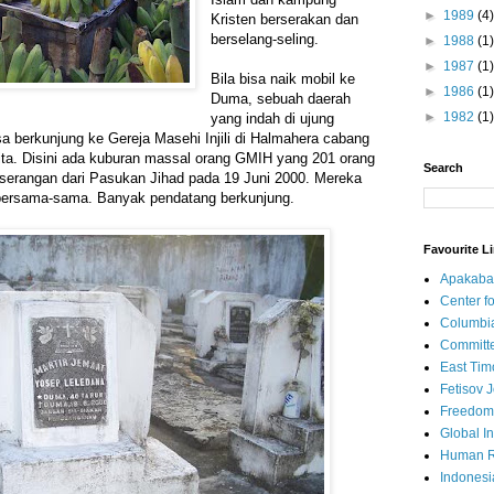
►
1989
(4)
Kristen berserakan dan
berselang-seling.
►
1988
(1)
►
1987
(1)
Bila bisa naik mobil ke
►
1986
(1)
Duma, sebuah daerah
►
1982
(1)
yang indah di ujung
sa berkunjung ke Gereja Masehi Injili di Halmahera cabang
. Disini ada kuburan massal orang GMIH yang 201 orang
Search
 serangan dari Pasukan Jihad pada 19 Juni 2000. Mereka
ersama-sama. Banyak pendatang berkunjung.
Favourite L
Apakaba
Center fo
Columbi
Committe
East Tim
Fetisov 
Freedom
Global In
Human R
Indonesi