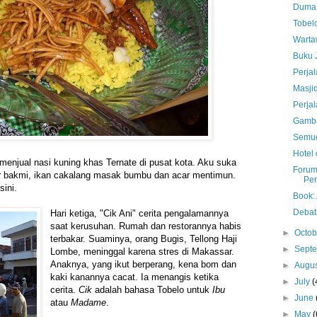
Duma 
Tobelo
Warta
Buku 
Perja
Masjid
Perja
Gamba
Semue
Hotel
 menjual nasi kuning khas Ternate di pusat kota. Aku suka
Forum
pur bakmi, ikan cakalang masak bumbu dan acar mentimun.
Per
sini.
Book: 
Debat
Hari ketiga, "Cik Ani" cerita pengalamannya
saat kerusuhan. Rumah dan restorannya habis
►
Octo
terbakar. Suaminya, orang Bugis, Tellong Haji
►
Sept
Lombe, meninggal karena stres di Makassar.
Anaknya, yang ikut berperang, kena bom dan
►
Augu
kaki kanannya cacat. Ia menangis ketika
►
July
(
cerita.
Cik
adalah bahasa Tobelo untuk
Ibu
►
June
atau
Madame
.
►
May
(