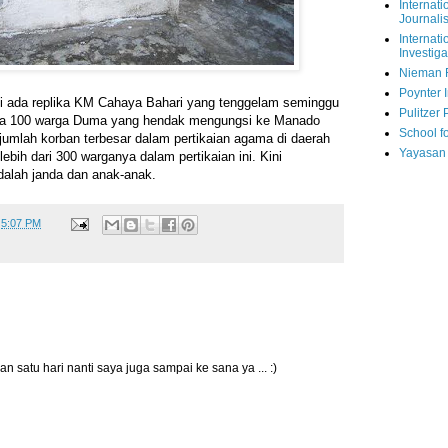
Internati
Journalis
Internati
Investiga
Nieman 
Poynter I
 ada replika KM Cahaya Bahari yang tenggelam seminggu
Pulitzer 
a 100 warga Duma yang hendak mengungsi ke Manado
School fo
 jumlah korban terbesar dalam pertikaian agama di daerah
Yayasan
bih dari 300 warganya dalam pertikaian ini. Kini
alah janda dan anak-anak.
t
5:07 PM
satu hari nanti saya juga sampai ke sana ya ... :)