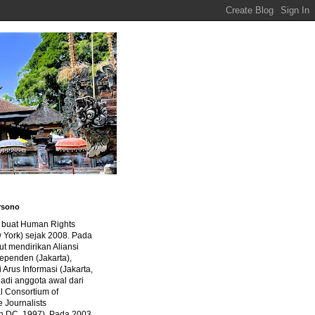
rsono
a buat Human Rights
 York) sejak 2008. Pada
ut mendirikan Aliansi
dependen (Jakarta),
di Arus Informasi (Jakarta,
jadi anggota awal dari
al Consortium of
e Journalists
n DC, 1997). Pada 2003,