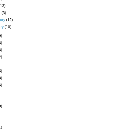
(13)
h
(3)
uary
(12)
ary
(10)
9)
3)
3)
2)
5)
8)
6)
9)
1)