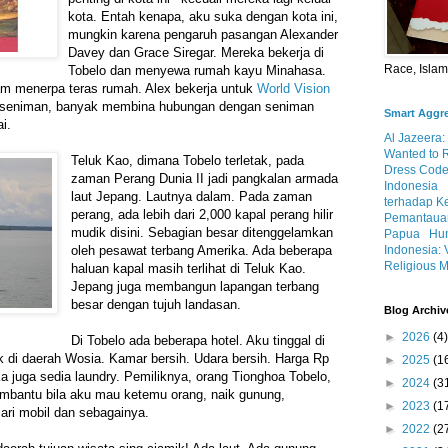
kota. Entah kenapa, aku suka dengan kota ini,
mungkin karena pengaruh pasangan Alexander
Davey dan Grace Siregar. Mereka bekerja di
Race, Isla
Tobelo dan menyewa rumah kayu Minahasa.
m menerpa teras rumah. Alex bekerja untuk
World Vision
g seniman, banyak membina hubungan dengan seniman
Smart Aggr
i.
Al Jazeera:
Wanted to 
Teluk Kao, dimana Tobelo terletak, pada
Dress Code
zaman Perang Dunia II jadi pangkalan armada
Indonesia
laut Jepang. Lautnya dalam. Pada zaman
terhadap K
perang, ada lebih dari 2,000 kapal perang hilir
Pemantauan
mudik disini. Sebagian besar ditenggelamkan
Papua
Hum
Indonesia: 
oleh pesawat terbang Amerika. Ada beberapa
Religious M
haluan kapal masih terlihat di Teluk Kao.
Jepang juga membangun lapangan terbang
besar dengan tujuh landasan.
Blog Archiv
►
2026
(4)
Di Tobelo ada beberapa hotel. Aku tinggal di
ak di daerah Wosia. Kamar bersih. Udara bersih. Harga Rp
►
2025
(1
 juga sedia laundry. Pemiliknya, orang Tionghoa Tobelo,
►
2024
(3
mbantu bila aku mau ketemu orang, naik gunung,
►
2023
(1
cari mobil dan sebagainya.
►
2022
(2