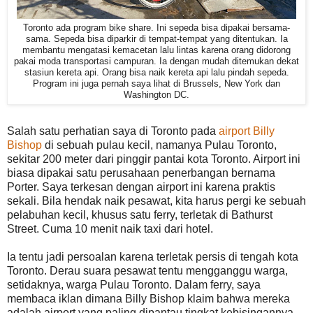
Toronto ada program bike share. Ini sepeda bisa dipakai bersama-
sama. Sepeda bisa diparkir di tempat-tempat yang ditentukan. Ia
membantu mengatasi kemacetan lalu lintas karena orang didorong
pakai moda transportasi campuran. Ia dengan mudah ditemukan dekat
stasiun kereta api. Orang bisa naik kereta api lalu pindah sepeda.
Program ini juga pernah saya lihat di Brussels, New York dan
Washington DC.
Salah satu perhatian saya di Toronto pada
airport Billy
Bishop
di sebuah pulau kecil, namanya Pulau Toronto,
sekitar 200 meter dari pinggir pantai kota Toronto. Airport ini
biasa dipakai satu perusahaan penerbangan bernama
Porter. Saya terkesan dengan airport ini karena praktis
sekali. Bila hendak naik pesawat, kita harus pergi ke sebuah
pelabuhan kecil, khusus satu ferry, terletak di Bathurst
Street. Cuma 10 menit naik taxi dari hotel.
Ia tentu jadi persoalan karena terletak persis di tengah kota
Toronto. Derau suara pesawat tentu mengganggu warga,
setidaknya, warga Pulau Toronto. Dalam ferry, saya
membaca iklan dimana Billy Bishop klaim bahwa mereka
adalah airport yang paling dipantau tingkat kebisingannya.