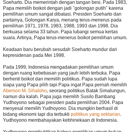
Soeharto. Dia memerintah dengan tangan besi. Pada 1983,
Papa memilih boikot dengan jadi "golongan putih" karena
pemilihan umum sangat dibatasi. Presiden Soeharto dan
partainya, Golongan Karya, menang terus-menerus pada
pemilihan 1971, 1978, 1983, 1988, 1993 dan 1998. Dia
berkuasa selama 33 tahun. Papa lubangi semua kertas
suara. Artinya, Papa terus-menerus boikot pemilihan umum.
Keadaan baru berubah sesudah Soeharto mundur dari
kepresidenan pada Mei 1998.
Pada 1999, Indonesia mengadakan pemilihan umum
dengan ruang kebebasan yang jauh lebih terbuka. Papa
berhenti boikot dan memilih politikus. Papa sudah lupa
siapa yang Papa pilih tapi Papa ingat Papa pernah memilih
Aberson M. Sihaloho
, seorang politikus Batak Simalungun,
namun dia kalah. Papa juga memilih Susilo Bambang
Yudhoyono sebagai presiden pada pemilihan 2004. Papa
menyesal memilih Yudhoyono. Dia mungkin berhasil di
bidang ekonomi tapi dia terbukti
politikus yang sektarian
.
Yudhoyono membahayakan kebhinekaan di Indonesia.
Yudhoyono membuktikan bahwa pemilihan umum bukan