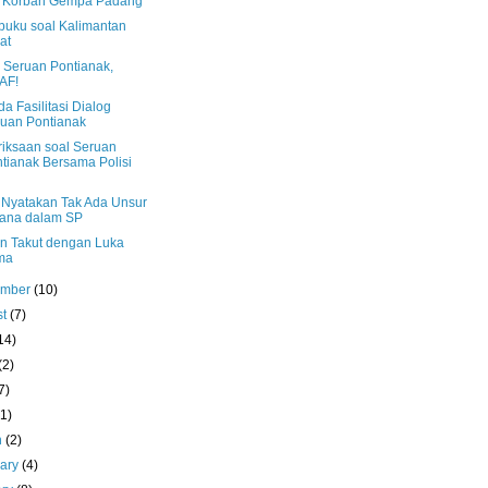
 Korban Gempa Padang
buku soal Kalimantan
at
i Seruan Pontianak,
AF!
a Fasilitasi Dialog
uan Pontianak
iksaan soal Seruan
tianak Bersama Polisi
 Nyatakan Tak Ada Unsur
ana dalam SP
n Takut dengan Luka
ma
ember
(10)
st
(7)
14)
(2)
7)
(1)
h
(2)
uary
(4)