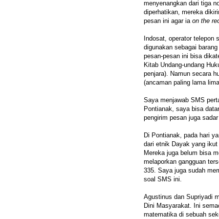
menyenangkan dari tiga no
diperhatikan, mereka dik
pesan ini agar ia
on the re
Indosat, operator telepo
digunakan sebagai barang 
pesan-pesan ini bisa dika
Kitab Undang-undang Huk
penjara). Namun secara 
(ancaman paling lama lima
Saya menjawab SMS perta
Pontianak, saya bisa dat
pengirim pesan juga sadar 
Di Pontianak, pada hari y
dari etnik Dayak yang ik
Mereka juga belum bisa me
melaporkan gangguan terse
335. Saya juga sudah memb
soal SMS ini.
Agustinus dan Supriyadi 
Dini Masyarakat. Ini sem
matematika di sebuah sekol