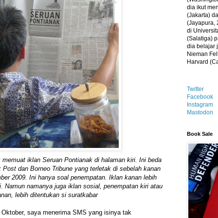
dia ikut me
(Jakarta) 
(Jayapura, 
di Universi
(Salatiga)
dia belajar
Nieman Fell
Harvard (C
Twitter
Facebook
Instagram
Mastodon
Book Sale
 memuat iklan Seruan Pontianak di halaman kiri. Ini beda
 Post dan Borneo Tribune yang terletak di sebelah kanan
er 2009. Ini hanya soal penempatan. Iklan kanan lebih
iri. Namun namanya juga iklan sosial, penempatan kiri atau
nan, lebih ditentukan si suratkabar
1 Oktober, saya menerima SMS yang isinya tak