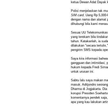
ketua Dewan Adat Dayak k
Polisi menjelaskan tak mu
SIM card
. Uang Rp 5,000-
dengan nama dan alamat p
dihubungi bila kami meras
Sesuai UU Telekomunikasi,
yang terekam bila tindaka
tahun. Katakanlah, ia su
dilakukan "secara tertulis
pengirim SMS kepada oper
Saya kira informasi bahwa
gangguan dan intimidasi, 
hukum kepada Fredi Siman
untuk urusan ini.
Sabtu lalu saya makan ma
masuk. Aditjondro seoran
Dharma di Jogjakarta. Dia
korupsi Presiden Soeharto
komentarnya pendek saja, 
apa yang kau lakukan arti