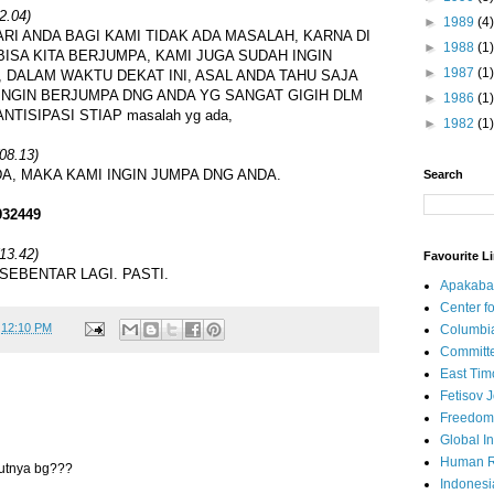
2.04)
►
1989
(4)
RI ANDA BAGI KAMI TIDAK ADA MASALAH, KARNA DI
►
1988
(1)
BISA KITA BERJUMPA, KAMI JUGA SUDAH INGIN
►
1987
(1)
, DALAM WAKTU DEKAT INI, ASAL ANDA TAHU SAJA
INGIN BERJUMPA DNG ANDA YG SANGAT GIGIH DLM
►
1986
(1)
ISIPASI STIAP masalah yg ada,
►
1982
(1)
08.13)
A, MAKA KAMI INGIN JUMPA DNG ANDA.
Search
932449
13.42)
Favourite L
EBENTAR LAGI. PASTI.
Apakaba
Center fo
t
12:10 PM
Columbi
Committe
East Tim
Fetisov 
Freedom
Global In
Human R
jutnya bg???
Indonesi