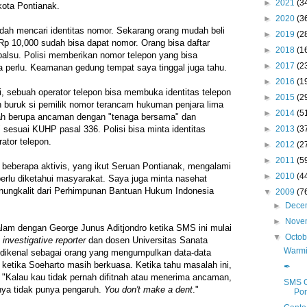
►
2021
(3
ota Pontianak.
►
2020
(3
dah mencari identitas nomor. Sekarang orang mudah beli
►
2019
(2
Rp 10,000 sudah bisa dapat nomor. Orang bisa daftar
►
2018
(1
alsu. Polisi memberikan nomor telepon yang bisa
►
2017
(2
a perlu. Keamanan gedung tempat saya tinggal juga tahu.
►
2016
(1
 sebuah operator telepon bisa membuka identitas telepon
►
2015
(2
n buruk si pemilik nomor terancam hukuman penjara lima
►
2014
(5
dah berupa ancaman dengan "tenaga bersama" dan
►
2013
(3
," sesuai KUHP pasal 336. Polisi bisa minta identitas
ator telepon.
►
2012
(2
►
2011
(5
 beberapa aktivis, yang ikut Seruan Pontianak, mengalami
►
2010
(4
perlu diketahui masyarakat. Saya juga minta nasehat
ungkalit dari Perhimpunan Bantuan Hukum Indonesia
▼
2009
(7
►
Dece
►
Nove
lam dengan George Junus Aditjondro ketika SMS ini mulai
▼
Octo
g
investigative reporter
dan dosen Universitas Sanata
Warmi
 dikenal sebagai orang yang mengumpulkan data-data
 ketika Soeharto masih berkuasa. Ketika tahu masalah ini,
✒
"Kalau kau tidak pernah difitnah atau menerima ancaman,
SMS G
nya tidak punya pengaruh.
You don't make a dent
."
Pon