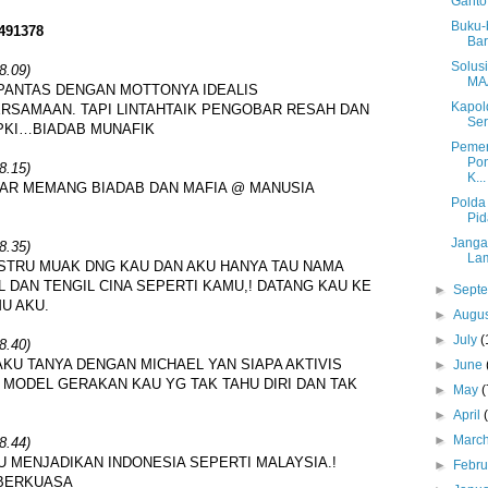
Ganto
Buku-
491378
Bar
Solus
8.09)
MA
PANTAS DENGAN MOTTONYA IDEALIS
Kapold
SAMAAN. TAPI LINTAHTAIK PENGOBAR RESAH DAN
Ser
PKI…BIADAB MUNAFIK
Pemer
Pon
8.15)
K...
AR MEMANG BIADAB DAN MAFIA @ MANUSIA
Polda
Pid
Janga
8.35)
La
STRU MUAK DNG KAU DAN AKU HANYA TAU NAMA
 DAN TENGIL CINA SEPERTI KAMU,! DATANG KAU KE
►
Sept
U AKU.
►
Augu
►
July
(
8.40)
KU TANYA DENGAN MICHAEL YAN SIAPA AKTIVIS
►
June
 MODEL GERAKAN KAU YG TAK TAHU DIRI DAN TAK
►
May
(
►
April
►
Marc
8.44)
U MENJADIKAN INDONESIA SEPERTI MALAYSIA.!
►
Febr
BERKUASA