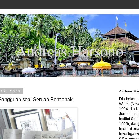
Andreas Harsono
 17, 2009
Andreas Ha
angguan soal Seruan Pontianak
Dia bekerj
Watch (New
1994, dia ik
Jurnalis In
Institut Stu
1995), dan 
Internation
Investigativ
(Washingto