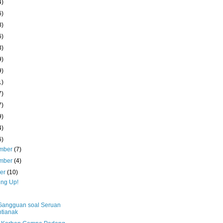
4)
6)
8)
6)
3)
9)
9)
1)
7)
7)
9)
4)
6)
mber
(7)
mber
(4)
ber
(10)
ng Up!
angguan soal Seruan
tianak