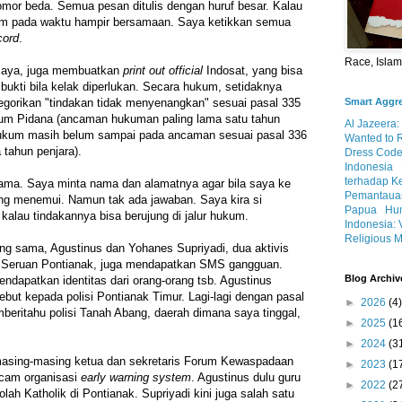
mor beda. Semua pesan ditulis dengan huruf besar. Kalau
irim pada waktu hampir bersamaan. Saya ketikkan semua
cord
.
Race, Isla
n saya, juga membuatkan
print out official
Indosat, yang bisa
bukti bila kelak diperlukan. Secara hukum, setidaknya
Smart Aggr
tegorikan "tindakan tidak menyenangkan" sesuai pasal 335
um Pidana (ancaman hukuman paling lama satu tahun
Al Jazeera:
hukum masih belum sampai pada ancaman sesuai pasal 336
Wanted to 
 tahun penjara).
Dress Code
Indonesia
terhadap K
ma. Saya minta nama dan alamatnya agar bila saya ke
Pemantauan
ang menemui. Namun tak ada jawaban. Saya kira si
Papua
Hum
kalau tindakannya bisa berujung di jalur hukum.
Indonesia: 
Religious M
ang sama, Agustinus dan Yohanes Supriyadi, dua aktivis
ut Seruan Pontianak, juga mendapatkan SMS gangguan.
Blog Archiv
ndapatkan identitas dari orang-orang tsb. Agustinus
but kepada polisi Pontianak Timur. Lagi-lagi dengan pasal
►
2026
(4)
eritahu polisi Tanah Abang, daerah dimana saya tinggal,
►
2025
(1
►
2024
(3
masing-masing ketua dan sekretaris Forum Kewaspadaan
►
2023
(1
acam organisasi
early warning system
. Agustinus dulu guru
►
2022
(2
ah Katholik di Pontianak. Supriyadi kini juga salah satu