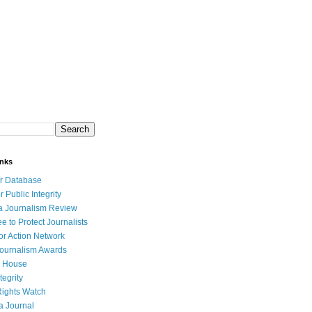
inks
r Database
r Public Integrity
a Journalism Review
e to Protect Journalists
or Action Network
Journalism Awards
 House
tegrity
ights Watch
a Journal