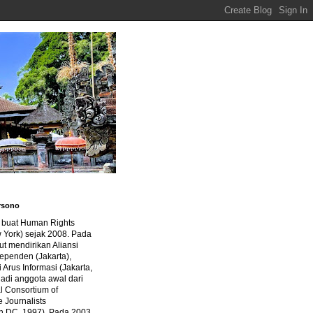
rsono
a buat Human Rights
 York) sejak 2008. Pada
ut mendirikan Aliansi
dependen (Jakarta),
di Arus Informasi (Jakarta,
jadi anggota awal dari
al Consortium of
e Journalists
n DC, 1997). Pada 2003,