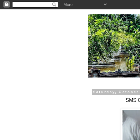
.
Saturday, October
SMS G