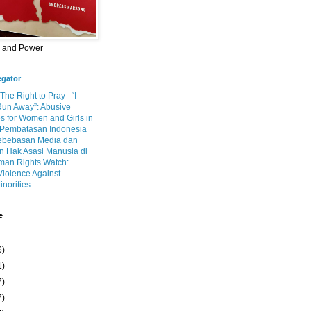
m and Power
egator
 The Right to Pray
“I
Run Away”: Abusive
s for Women and Girls in
Pembatasan Indonesia
ebebasan Media dan
 Hak Asasi Manusia di
an Rights Watch:
Violence Against
inorities
e
6)
1)
7)
7)