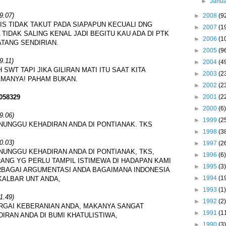
►
Janu
9.07)
►
2008
(9
IS TIDAK TAKUT PADA SIAPAPUN KECUALI DNG
►
2007
(1
 TIDAK SALING KENAL JADI BEGITU KAU ADA DI PTK
►
2006
(1
ATANG SENDIRIAN.
►
2005
(9
9.11)
►
2004
(4
H SWT TAPI JIKA GILIRAN MATI ITU SAAT KITA
►
2003
(2
AMANYA! PAHAM BUKAN.
►
2002
(2
►
2001
(2
058329
►
2000
(6)
9.06)
►
1999
(2
NUNGGU KEHADIRAN ANDA DI PONTIANAK. TKS
►
1998
(3
0.03)
►
1997
(2
NUNGGU KEHADIRAN ANDA DI PONTIANAK, TKS,
►
1996
(6)
RANG YG PERLU TAMPIL ISTIMEWA DI HADAPAN KAMI
►
1995
(3)
RBAGAI ARGUMENTASI ANDA BAGAIMANA INDONESIA
►
1994
(1
ALBAR UNT ANDA,
►
1993
(1)
1.49)
►
1992
(2)
RGAI KEBERANIAN ANDA, MAKANYA SANGAT
►
1991
(1
RAN ANDA DI BUMI KHATULISTIWA,
►
1990
(3)