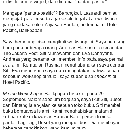
milis itu pun terwujud, dan dinamai “pantau-pasific”.
Mengapa “pantau-pasific”? Barangkali, Lazuardi berniat
mengajak para peserta agar selalu ingat akan workshop
yang diadakan oleh Yayasan Pantau, bertempat di Hotel
Pacific, Balikpapan.
Saya beruntung bisa mengikuti workshop ini. Saya berutang
budi pada beberapa orang: Andreas Harsono, Rusman dari
The Jakarta Post, Siti Munawarah dan Eva Danayanti.
Andreas yang pertama kali memberi info pada saya perihal
acara ini. Kemudian Rusman menghubungkan saya dengan
Siti. Eva menelepon saya dan mengatakan bahwa sehari
sebelum workshop dimulai, saya sudah bisa
check in
di
Hotel Pacific.
Mining Workshop
in Balikpapan berakhir pada 29
September. Malam sebelum berpisah, saya ikut Siti, Buset
dan Bintang jalan-jalan ke sebuah toko buku. Siti membeli
buku bernuansa Islami. Kami menghabiskan malam di
sebuah kafe di kawasan Bandar Baru, persis di muka
pantai. Lagi-lagi, Buset yang menjadi bos. Dia membayar
beberapa cangkir kopi yang kami minum.