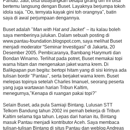
Pantau. Jadi, bisa dibayangkan betapa girang diri ini bisa
bertemu langsung dengan Buset. Layaknya berjumpa tokoh
idola saja. "Oo, ternyata kayak gini toh orangnya", batin
saya di awal perjumpaan dengannya.
Buset adalah "
Man with Hat and Jacket
" – itu kalau boleh
saya memberinya julukan. Dalam sebuah posting di
www.pantau-foundation.blogspot.com, saya melihat Buset
menjadi moderator “Seminar Investigasi” di Jakarta, 20
Desember 2005. Pembicaranya, Bambang Harymurti dan
Bondan Winarno. Terlihat pada potret, Buset memakai topi
warna hitam dan mengenakan jaket warna krem. Di
Balikpapan pun begitu: bertopi hitam yang di sisi kirinya ada
tulisan bordir "Pantau", serta berjaket warna krem. Buset
melepas topinya setelah Charles Imanuel, seorang peserta
yang juga wartawan harian Tribun Kaltim,
menegurnya,"Kenapa di ruangan pakai topi?"
Selain Buset, ada pula Samiaji Bintang. Lulusan STT
Telkom Bandung tahun 2002 ini pernah bekerja di Tribun
Kaltim selama tiga tahun. Lepas dari harian itu, Bintang
masuk Pantau menjadi kontributor Aceh. Saya membaca
tulisan-tulisan Bintang di situs Pantau dan weblog Andreas