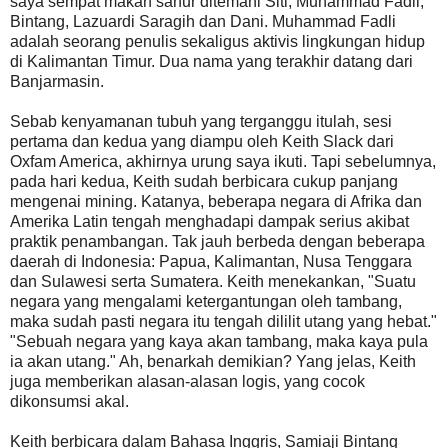
saya sempat makan sahur ditemani Siti, Muhammad Fadli,
Bintang, Lazuardi Saragih dan Dani. Muhammad Fadli
adalah seorang penulis sekaligus aktivis lingkungan hidup
di Kalimantan Timur. Dua nama yang terakhir datang dari
Banjarmasin.
Sebab kenyamanan tubuh yang terganggu itulah, sesi
pertama dan kedua yang diampu oleh Keith Slack dari
Oxfam America, akhirnya urung saya ikuti. Tapi sebelumnya,
pada hari kedua, Keith sudah berbicara cukup panjang
mengenai mining. Katanya, beberapa negara di Afrika dan
Amerika Latin tengah menghadapi dampak serius akibat
praktik penambangan. Tak jauh berbeda dengan beberapa
daerah di Indonesia: Papua, Kalimantan, Nusa Tenggara
dan Sulawesi serta Sumatera. Keith menekankan, "Suatu
negara yang mengalami ketergantungan oleh tambang,
maka sudah pasti negara itu tengah dililit utang yang hebat."
"Sebuah negara yang kaya akan tambang, maka kaya pula
ia akan utang." Ah, benarkah demikian? Yang jelas, Keith
juga memberikan alasan-alasan logis, yang cocok
dikonsumsi akal.
Keith berbicara dalam Bahasa Inggris, Samiaji Bintang