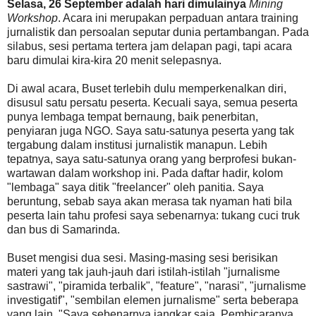
Selasa, 26 September adalah hari dimulainya
Mining
Workshop
. Acara ini merupakan perpaduan antara training
jurnalistik dan persoalan seputar dunia pertambangan. Pada
silabus, sesi pertama tertera jam delapan pagi, tapi acara
baru dimulai kira-kira 20 menit selepasnya.
Di awal acara, Buset terlebih dulu memperkenalkan diri,
disusul satu persatu peserta. Kecuali saya, semua peserta
punya lembaga tempat bernaung, baik penerbitan,
penyiaran juga NGO. Saya satu-satunya peserta yang tak
tergabung dalam institusi jurnalistik manapun. Lebih
tepatnya, saya satu-satunya orang yang berprofesi bukan-
wartawan dalam workshop ini. Pada daftar hadir, kolom
"lembaga" saya ditik "freelancer" oleh panitia. Saya
beruntung, sebab saya akan merasa tak nyaman hati bila
peserta lain tahu profesi saya sebenarnya: tukang cuci truk
dan bus di Samarinda.
Buset mengisi dua sesi. Masing-masing sesi berisikan
materi yang tak jauh-jauh dari istilah-istilah "jurnalisme
sastrawi", "piramida terbalik", "feature", "narasi", "jurnalisme
investigatif", "sembilan elemen jurnalisme" serta beberapa
yang lain. "Saya sebenarnya jangkar saja. Pembicaranya