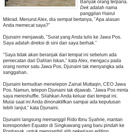
Banyak orang terpana.
Dek
adalah nama
panggilan Hairul
Mikrad. Menurut Alex, dia sempat bertanya, "Apa alasan
Anda memecat saya?"
Djunaini menjawab, "Surat yang Anda tulis ke Jawa Pos.
Saya adalah direksi di sini dan saya berhak."
"Saya tidak akan beranjak dari tempat ini sebelum ada
pemecatan dari Dahlan Iskan," kata Alex, mengacu pada
orang nomor satu Jawa Pos. Djunaini tak menyangka ada
sanggahan.
Djunaini kemudian menelepon Zainal Muttaqin, CEO Jawa
Pos. Namun, telepon Djunaini tak dijawab. "Jawa Pos minta
saya mereshuffle. Silahkan Anda keluar dari tempat ini.
Mulai saat ini Anda dinonaktifkan sampai ada keputusan
lebih lanjut," kata Djunaini.
Djunaini langsung memanggil Rido Ibnu Syahrie, mantan
koresponden Equator di Singkawang yang baru pindah ke
Pontianak, untuk mengambil alih pekerjaan editing.