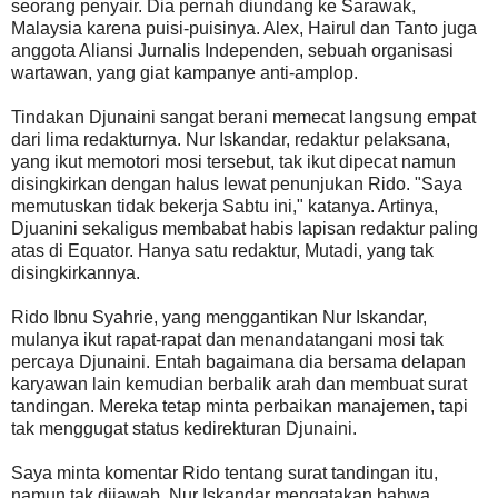
seorang penyair. Dia pernah diundang ke Sarawak,
Malaysia karena puisi-puisinya. Alex, Hairul dan Tanto juga
anggota Aliansi Jurnalis Independen, sebuah organisasi
wartawan, yang giat kampanye anti-amplop.
Tindakan Djunaini sangat berani memecat langsung empat
dari lima redakturnya. Nur Iskandar, redaktur pelaksana,
yang ikut memotori mosi tersebut, tak ikut dipecat namun
disingkirkan dengan halus lewat penunjukan Rido. "Saya
memutuskan tidak bekerja Sabtu ini," katanya. Artinya,
Djuanini sekaligus membabat habis lapisan redaktur paling
atas di Equator. Hanya satu redaktur, Mutadi, yang tak
disingkirkannya.
Rido Ibnu Syahrie, yang menggantikan Nur Iskandar,
mulanya ikut rapat-rapat dan menandatangani mosi tak
percaya Djunaini. Entah bagaimana dia bersama delapan
karyawan lain kemudian berbalik arah dan membuat surat
tandingan. Mereka tetap minta perbaikan manajemen, tapi
tak menggugat status kedirekturan Djunaini.
Saya minta komentar Rido tentang surat tandingan itu,
namun tak dijawab. Nur Iskandar mengatakan bahwa