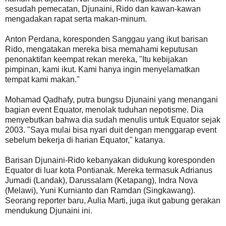
sesudah pemecatan, Djunaini, Rido dan kawan-kawan
mengadakan rapat serta makan-minum.
Anton Perdana, koresponden Sanggau yang ikut barisan
Rido, mengatakan mereka bisa memahami keputusan
penonaktifan keempat rekan mereka, "Itu kebijakan
pimpinan, kami ikut. Kami hanya ingin menyelamatkan
tempat kami makan."
Mohamad Qadhafy, putra bungsu Djunaini yang menangani
bagian event Equator, menolak tuduhan nepotisme. Dia
menyebutkan bahwa dia sudah menulis untuk Equator sejak
2003. "Saya mulai bisa nyari duit dengan menggarap event
sebelum bekerja di harian Equator," katanya.
Barisan Djunaini-Rido kebanyakan didukung koresponden
Equator di luar kota Pontianak. Mereka termasuk Adrianus
Jumadi (Landak), Darussalam (Ketapang), Indra Nova
(Melawi), Yuni Kurnianto dan Ramdan (Singkawang).
Seorang reporter baru, Aulia Marti, juga ikut gabung gerakan
mendukung Djunaini ini.