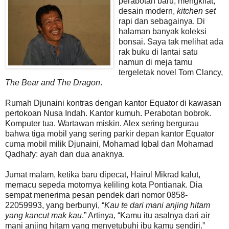
perabotan baru, mengkilat,
desain modern,
kitchen set
rapi dan sebagainya. Di
halaman banyak koleksi
bonsai. Saya tak melihat ada
rak buku di lantai satu
namun di meja tamu
tergeletak novel Tom Clancy,
The Bear and The Dragon
.
Rumah Djunaini kontras dengan kantor Equator di kawasan
pertokoan Nusa Indah. Kantor kumuh. Perabotan bobrok.
Komputer tua. Wartawan miskin. Alex sering bergurau
bahwa tiga mobil yang sering parkir depan kantor Equator
cuma mobil milik Djunaini, Mohamad Iqbal dan Mohamad
Qadhafy: ayah dan dua anaknya.
Jumat malam, ketika baru dipecat, Hairul Mikrad kalut,
memacu sepeda motornya keliling kota Pontianak. Dia
sempat menerima pesan pendek dari nomor 0858-
22059993, yang berbunyi, “
Kau te dari mani anjing hitam
yang kancut mak kau
.” Artinya, “Kamu itu asalnya dari air
mani anjing hitam yang menyetubuhi ibu kamu sendiri.”