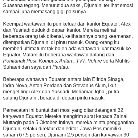
Suasana tegang. Menurut dua saksi, Djunaini terlihat emosi
sampai lupa memasang gigi palsunya.
Keempat wartawan itu pun keluar dari kantor Equator. Alex
dan Yusriadi duduk di depan kantor. Mereka melihat
beberapa orang tak dikenal, kelihatannya orang keamanan,
ditempatkan Djunaini di pintu masuk. Orang-orang itu
memberi ultimatum: tak boleh ada wartawan luar masuk ke
Equator. Malam itu beberapa wartawan datang dari
Pontianak Post, Kompas, Antara, TV7, Volare
serta Muhlis
Suhaeri dan saya dari
Pantau
.
Beberapa wartawan Equator, antara lain Elfrida Sinaga,
Indra Nova, Anton Perdana dan Stevanus Akim, ikut
mengelilingi Alex dan Yusriadi. Mohamad Iqbal, putra
sulung Djunaini, berada di depan pintu masuk.
Pemecatan ini buntut dari mosi yang ditandatangani 32
karyawan Equator. Mereka mengirim surat kepada Zainal
Muttaqin pada 5 Oktober. Intinya, mereka minta penggantian
Djunaini selaku direktur dan editor. Jawa Pos memiliki
saham 67.5 persen, Djunaini 2.5 persen dan karyawan 30