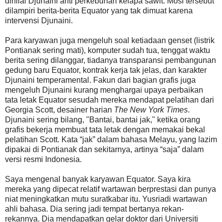
dinilai Djunaini anti perkebunan kelapa sawit. Mosi tersebut
dilampiri berita-berita Equator yang tak dimuat karena
intervensi Djunaini.
Para karyawan juga mengeluh soal ketiadaan genset (listrik
Pontianak sering mati), komputer sudah tua, tenggat waktu
berita sering dilanggar, tiadanya transparansi pembangunan
gedung baru Equator, kontrak kerja tak jelas, dan karakter
Djunaini temperamental. Fakun dari bagian grafis juga
mengeluh Djunaini kurang menghargai upaya perbaikan
tata letak Equator sesudah mereka mendapat pelatihan dari
Georgia Scott, desainer harian
The New York Times
.
Djunaini sering bilang, "Bantai, bantai jak," ketika orang
grafis bekerja membuat tata letak dengan memakai bekal
pelatihan Scott. Kata “jak” dalam bahasa Melayu, yang lazim
dipakai di Pontianak dan sekitarnya, artinya “saja” dalam
versi resmi Indonesia.
Saya mengenal banyak karyawan Equator. Saya kira
mereka yang dipecat relatif wartawan berprestasi dan punya
niat meningkatkan mutu suratkabar itu. Yusriadi wartawan
ahli bahasa. Dia sering jadi tempat bertanya rekan-
rekannya. Dia mendapatkan gelar doktor dari Universiti