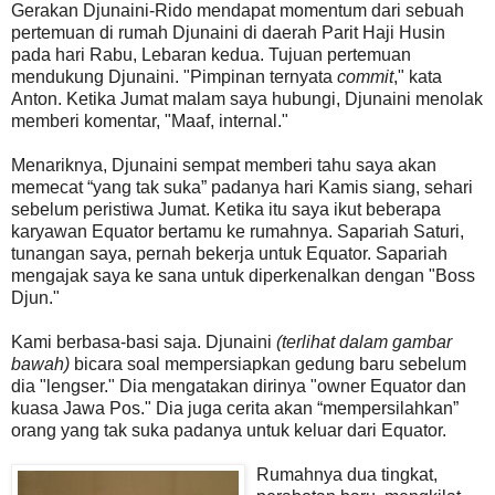
Gerakan Djunaini-Rido mendapat momentum dari sebuah
pertemuan di rumah Djunaini di daerah Parit Haji Husin
pada hari Rabu, Lebaran kedua. Tujuan pertemuan
mendukung Djunaini. "Pimpinan ternyata
commit
," kata
Anton. Ketika Jumat malam saya hubungi, Djunaini menolak
memberi komentar, "Maaf, internal."
Menariknya, Djunaini sempat memberi tahu saya akan
memecat “yang tak suka” padanya hari Kamis siang, sehari
sebelum peristiwa Jumat. Ketika itu saya ikut beberapa
karyawan Equator bertamu ke rumahnya. Sapariah Saturi,
tunangan saya, pernah bekerja untuk Equator. Sapariah
mengajak saya ke sana untuk diperkenalkan dengan "Boss
Djun."
Kami berbasa-basi saja. Djunaini
(terlihat dalam gambar
bawah)
bicara soal mempersiapkan gedung baru sebelum
dia "lengser." Dia mengatakan dirinya "owner Equator dan
kuasa Jawa Pos." Dia juga cerita akan “mempersilahkan”
orang yang tak suka padanya untuk keluar dari Equator.
Rumahnya dua tingkat,