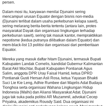
persen.
Dalam mosi itu, karyawan menilai Djunaini sering
mencampuri urusan Equator dengan bisnis non-media
(Djunaini terlibat dalam usaha perkebunan kelapa sawit),
sering melarang berita-berita tertentu (antara lain, protes
masyarakat Dayak dan organisasi lingkungan terhadap
perkebunan sawit), sering tak masuk kantor, mempraktikkan
nepotisme (kedua putranya dilibatkan dalam Equator) dan
mem-black-list 13 politisi dan organisasi dari pemberitaan
Equator.
Mereka yang masuk daftar hitam Djunaini, termasuk Bupati
Kabupaten Landak Cornelis, kandidat Gubernur Kalimantan
Barat Akil Mochtar, Bupati Kabupaten Pontianak Agus
Salim, anggota DPR Uray Faisal Hamid, ketua DPRD
Pontianak Gusti Hersan Asli Rosa, ketua Yayasan Bhakti
Suci Lie Kie Leng, Adhie Rumbee dari Majelis Adat Budaya
Tionghoa serta organisasi Wahana Lingkungan Hidup
Indonesia (Walhi) dan Aliansi Masyarakat Adat. Djunaini
juga tak suka pada politisi AR Muzammil, advokat Cecep
Priyatna, akademikus Rousdy Said. Dua organisasi ini