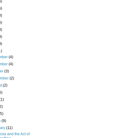
4)
6)
8)
6)
3)
9)
9)
1)
mber
(4)
mber
(4)
ber
(3)
ember
(2)
st
(2)
6)
(1)
2)
(5)
h
(9)
uary
(11)
sia and the Act of