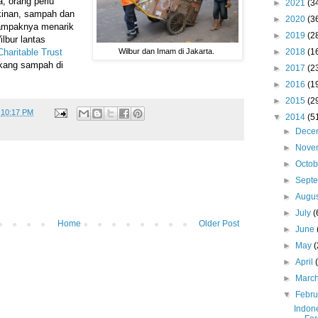
, orang perlu
►
2021
(3
kinan, sampah dan
►
2020
(3
tampaknya menarik
►
2019
(2
lbur lantas
►
2018
(1
haritable Trust
Wilbur dan Imam di Jakarta.
kang sampah di
►
2017
(2
►
2016
(1
►
2015
(2
t
10:17 PM
▼
2014
(5
►
Dece
►
Nove
►
Octo
►
Sept
►
Augu
►
July
(
Home
Older Post
►
June
►
May
(
►
April
►
Marc
▼
Febr
Indone