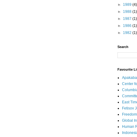
►
1989
(4)
►
1988
(1)
►
1987
(1)
►
1986
(1)
►
1982
(1)
Search
Favourite L
Apakaba
Center fo
Columbi
Committe
East Tim
Fetisov 
Freedom
Global In
Human R
Indonesi