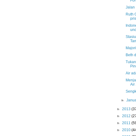
For
Jalan 
Ruth O
pri
Indon
und
Stasiu
Ta
Major
Beth d
Tukan
Pin
Air a
Menjad
Air
Sengk
►
Janu
►
2013
(3
►
2012
(2
►
2011
(5
►
2010
(4