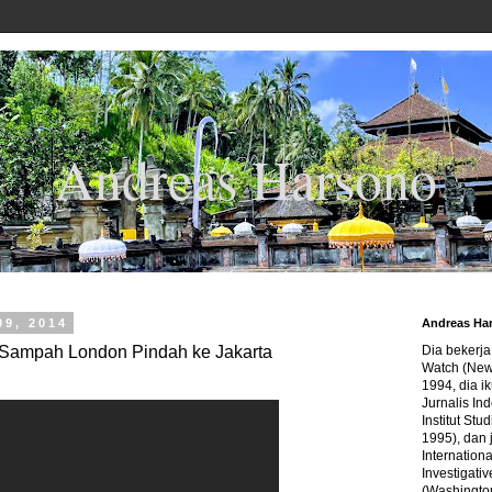
Andreas Harsono
09, 2014
Andreas Ha
Sampah London Pindah ke Jakarta
Dia bekerj
Watch (New
1994, dia ik
Jurnalis In
Institut Stu
1995), dan 
Internation
Investigativ
(Washingto