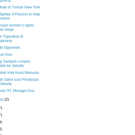
getting
Kaki di Trotoar New York
getay: A Passion to help
soners
esian women’s rights
er siege
n Tigaraksa di
ngerang
ité Opprimée
ari Kiss
g Sampah London
dah ke Jakarta
dalah Hak Asasi Manusia
i Saksi soal Privatisasi
 Jakarta
eta ITC Mangga Dua
ary
(2)
7)
7)
9)
4)