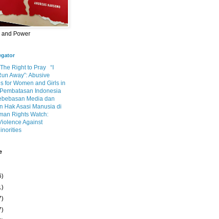
m and Power
egator
 The Right to Pray
“I
Run Away”: Abusive
s for Women and Girls in
Pembatasan Indonesia
ebebasan Media dan
 Hak Asasi Manusia di
an Rights Watch:
Violence Against
inorities
e
6)
1)
7)
7)