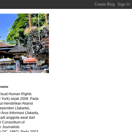
rsono
a buat Human Rights
 York) sejak 2008. Pada
ut mendirikan Aliansi
dependen (Jakarta),
di Arus Informasi (Jakarta,
jadi anggota awal dari
al Consortium of
e Journalists
n DC, 1997). Pada 2003,