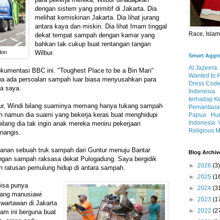
dengan sistem yang primitif di Jakarta. Dia
melihat kemiskinan Jakarta. Dia lihat jurang
antara kaya dan miskin. Dia lihat Imam tinggal
Race, Isla
dekat tempat sampah dengan kamar yang
bahkan tak cukup buat rentangan tangan
don
Wilbur.
Smart Aggr
Al Jazeera:
kumentasi BBC ini. "Toughest Place to be a Bin Man"
Wanted to 
a ada persoalan sampah luar biasa menyusahkan para
Dress Code
a saya.
Indonesia
terhadap K
bur, Windi bilang suaminya memang hanya tukang sampah
Pemantauan
ah namun dia suami yang bekerja keras buat menghidupi
Papua
Hum
Indonesia: 
bilang dia tak ingin anak mereka meniru pekerjaan
Religious M
enangis.
lanan sebuah truk sampah dari Guntur menuju Bantar
Blog Archiv
gan sampah raksasa dekat Pulogadung. Saya bergidik
►
2026
(3)
n ratusan pemulung hidup di antara sampah.
►
2025
(1
isa punya
►
2024
(3
yang manusiawi
►
2023
(1
 wartawan di Jakarta
►
2022
(2
ram ini berguna buat