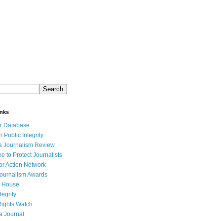
inks
r Database
r Public Integrity
a Journalism Review
e to Protect Journalists
or Action Network
Journalism Awards
 House
tegrity
ights Watch
a Journal