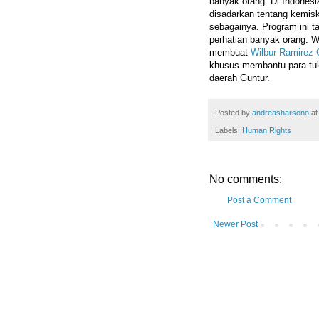
banyak orang. Di Indonesia
disadarkan tentang kemis
sebagainya. Program ini 
perhatian banyak orang. Wi
membuat
Wilbur Ramirez C
khusus membantu para tu
daerah Guntur.
Posted by
andreasharsono
a
Labels:
Human Rights
No comments:
Post a Comment
Newer Post