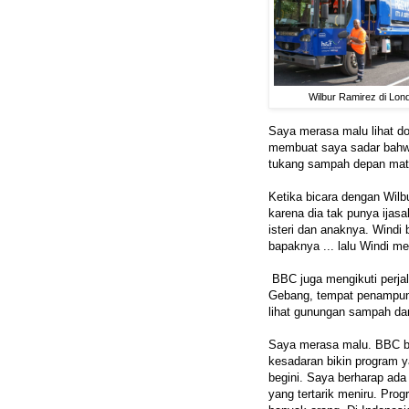
Wilbur Ramirez di Lon
Saya merasa malu lihat do
membuat saya sadar bahw
tukang sampah depan mat
Ketika bicara dengan Wil
karena dia tak punya ijas
isteri dan anaknya. Windi 
bapaknya ... lalu Windi m
BBC juga mengikuti perja
Gebang, tempat penampun
lihat gunungan sampah da
Saya merasa malu. BBC b
kesadaran bikin program 
begini. Saya berharap ada
yang tertarik meniru. Prog