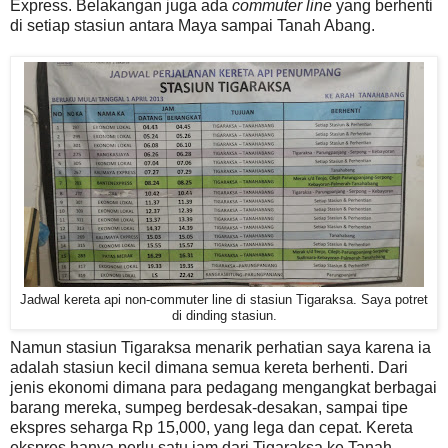
Express. Belakangan juga ada
commuter line
yang berhenti
di setiap stasiun antara Maya sampai Tanah Abang.
Jadwal kereta api non-commuter line di stasiun Tigaraksa. Saya potret
di dinding stasiun.
Namun stasiun Tigaraksa menarik perhatian saya karena ia
adalah stasiun kecil dimana semua kereta berhenti. Dari
jenis ekonomi dimana para pedagang mengangkat berbagai
barang mereka, sumpeg berdesak-desakan, sampai tipe
ekspres seharga Rp 15,000, yang lega dan cepat. Kereta
ekspres hanya perlu satu jam dari Tigaraksa ke Tanah