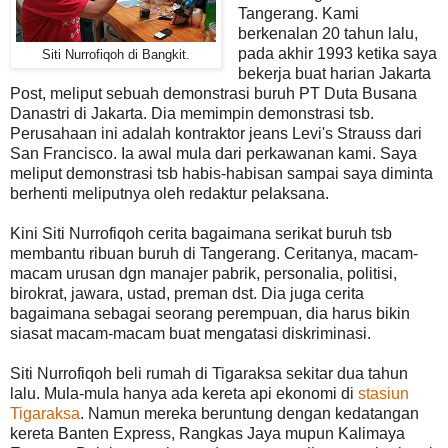
Tangerang. Kami
berkenalan 20 tahun lalu,
pada akhir 1993 ketika saya
Siti Nurrofiqoh di Bangkit.
bekerja buat harian Jakarta
Post, meliput sebuah demonstrasi buruh PT Duta Busana
Danastri di Jakarta. Dia memimpin demonstrasi tsb.
Perusahaan ini adalah kontraktor jeans Levi's Strauss dari
San Francisco. Ia awal mula dari perkawanan kami. Saya
meliput demonstrasi tsb habis-habisan sampai saya diminta
berhenti meliputnya oleh redaktur pelaksana.
Kini Siti Nurrofiqoh cerita bagaimana serikat buruh tsb
membantu ribuan buruh di Tangerang. Ceritanya, macam-
macam urusan dgn manajer pabrik, personalia, politisi,
birokrat, jawara, ustad, preman dst. Dia juga cerita
bagaimana sebagai seorang perempuan, dia harus bikin
siasat macam-macam buat mengatasi diskriminasi.
Siti Nurrofiqoh beli rumah di Tigaraksa sekitar dua tahun
lalu. Mula-mula hanya ada kereta api ekonomi di
stasiun
Tigaraksa
. Namun mereka beruntung dengan kedatangan
kereta Banten Express, Rangkas Jaya mupun Kalimaya